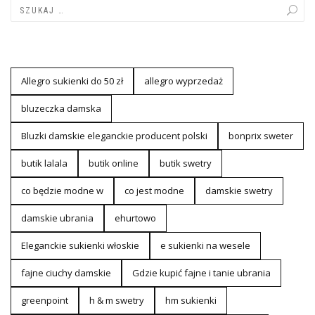
Allegro sukienki do 50 zł
allegro wyprzedaż
bluzeczka damska
Bluzki damskie eleganckie producent polski
bonprix sweter
butik lalala
butik online
butik swetry
co będzie modne w
co jest modne
damskie swetry
damskie ubrania
ehurtowo
Eleganckie sukienki włoskie
e sukienki na wesele
fajne ciuchy damskie
Gdzie kupić fajne i tanie ubrania
greenpoint
h & m swetry
hm sukienki