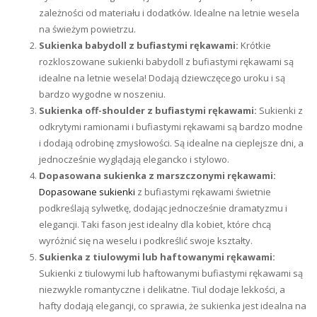
zależności od materiału i dodatków. Idealne na letnie wesela
na świeżym powietrzu.
Sukienka babydoll z bufiastymi rękawami:
Krótkie
rozkloszowane sukienki babydoll z bufiastymi rękawami są
idealne na letnie wesela! Dodają dziewczęcego uroku i są
bardzo wygodne w noszeniu.
Sukienka off-shoulder z bufiastymi rękawami:
Sukienki z
odkrytymi ramionami i bufiastymi rękawami są bardzo modne
i dodają odrobinę zmysłowości. Są idealne na cieplejsze dni, a
jednocześnie wyglądają elegancko i stylowo.
Dopasowana sukienka z marszczonymi rękawami:
Dopasowane sukienki
z bufiastymi rękawami świetnie
podkreślają sylwetkę, dodając jednocześnie dramatyzmu i
elegancji. Taki fason jest idealny dla kobiet, które chcą
wyróżnić się na weselu i podkreślić swoje kształty.
Sukienka z tiulowymi lub haftowanymi rękawami:
Sukienki z tiulowymi lub haftowanymi bufiastymi rękawami są
niezwykle romantyczne i delikatne. Tiul dodaje lekkości, a
hafty dodają elegancji, co sprawia, że sukienka jest idealna na