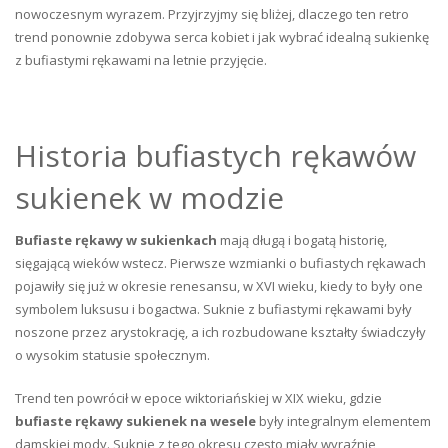
nowoczesnym wyrazem. Przyjrzyjmy się bliżej, dlaczego ten retro
trend ponownie zdobywa serca kobiet i jak wybrać idealną sukienkę
z bufiastymi rękawami na letnie przyjęcie.
Historia bufiastych rękawów
sukienek w modzie
Bufiaste rękawy w sukienkach
mają długą i bogatą historię,
sięgającą wieków wstecz. Pierwsze wzmianki o bufiastych rękawach
pojawiły się już w okresie renesansu, w XVI wieku, kiedy to były one
symbolem luksusu i bogactwa. Suknie z bufiastymi rękawami były
noszone przez arystokrację, a ich rozbudowane kształty świadczyły
o wysokim statusie społecznym.
Trend ten powrócił w epoce wiktoriańskiej w XIX wieku, gdzie
bufiaste rękawy sukienek na wesele
były integralnym elementem
damskiej mody. Suknie z tego okresu często miały wyraźnie