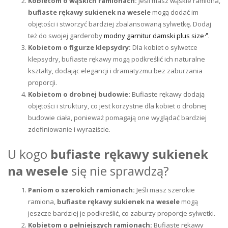
Kobietom o wąskich ramionach:
Jeśli masz wąskie ramiona,
bufiaste rękawy sukienek na wesele
mogą dodać im
objętości i stworzyć bardziej zbalansowaną sylwetkę. Dodaj
też do swojej garderoby
modny garnitur damski plus size
.
Kobietom o figurze klepsydry:
Dla kobiet o sylwetce
klepsydry, bufiaste rękawy mogą podkreślić ich naturalne
kształty, dodając elegancji i dramatyzmu bez zaburzania
proporcji.
Kobietom o drobnej budowie:
Bufiaste rękawy dodają
objętości i struktury, co jest korzystne dla kobiet o drobnej
budowie ciała, ponieważ pomagają one wyglądać bardziej
zdefiniowanie i wyraziście.
U kogo
bufiaste rękawy sukienek
na wesele
się nie sprawdzą?
Paniom o szerokich ramionach:
Jeśli masz szerokie
ramiona,
bufiaste rękawy sukienek na wesele
mogą
jeszcze bardziej je podkreślić, co zaburzy proporcje sylwetki.
Kobietom o pełniejszych ramionach:
Bufiaste rękawy