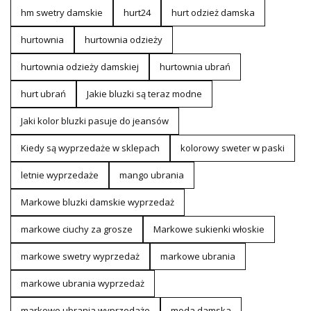
hm swetry damskie
hurt24
hurt odzież damska
hurtownia
hurtownia odzieży
hurtownia odzieży damskiej
hurtownia ubrań
hurt ubrań
Jakie bluzki są teraz modne
Jaki kolor bluzki pasuje do jeansów
Kiedy są wyprzedaże w sklepach
kolorowy sweter w paski
letnie wyprzedaże
mango ubrania
Markowe bluzki damskie wyprzedaż
markowe ciuchy za grosze
Markowe sukienki włoskie
markowe swetry wyprzedaż
markowe ubrania
markowe ubrania wyprzedaż
markowe ubrania wyprzedaże
moda damska