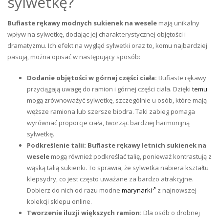
sylwetkę?
Bufiaste rękawy modnych sukienek na wesele
mają unikalny
wpływ na sylwetkę, dodając jej charakterystycznej objętości i
dramatyzmu. Ich efekt na wygląd sylwetki oraz to, komu najbardziej
pasują, można opisać w następujący sposób:
Dodanie objętości w górnej części ciała:
Bufiaste rękawy
przyciągają uwagę do ramion i górnej części ciała. Dzięki
temu
mogą zrównoważyć sylwetkę, szczególnie u osób, które mają
węższe ramiona lub szersze biodra. Taki zabieg pomaga
wyrównać proporcje ciała, tworząc bardziej harmonijną
sylwetkę.
Podkreślenie talii:
Bufiaste rękawy letnich
sukienek na
wesele
mogą również podkreślać talię, ponieważ kontrastują z
wąską talią sukienki. To sprawia, że sylwetka nabiera kształtu
klepsydry, co jest często uważane za bardzo atrakcyjne.
Dobierz do nich od razu modne
marynarki
z najnowszej
kolekcji sklepu online.
Tworzenie iluzji większych ramion:
Dla osób o drobnej