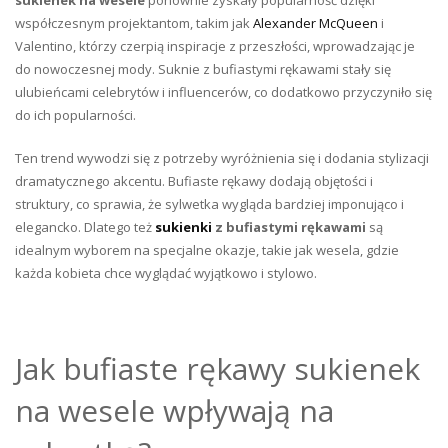
sukienek na wesele
ponownie zyskały popularność dzięki
współczesnym projektantom, takim jak
Alexander McQueen
i
Valentino, którzy czerpią inspiracje z przeszłości, wprowadzając je
do nowoczesnej mody. Suknie z bufiastymi rękawami stały się
ulubieńcami celebrytów i influencerów, co dodatkowo przyczyniło się
do ich popularności.
Ten trend wywodzi się z potrzeby wyróżnienia się i dodania stylizacji
dramatycznego akcentu. Bufiaste rękawy dodają objętości i
struktury, co sprawia, że sylwetka wygląda bardziej imponująco i
elegancko. Dlatego też
sukienki
z bufiastymi rękawami
są
idealnym wyborem na specjalne okazje, takie jak wesela, gdzie
każda kobieta chce wyglądać wyjątkowo i stylowo.
Jak bufiaste rękawy sukienek
na wesele wpływają na