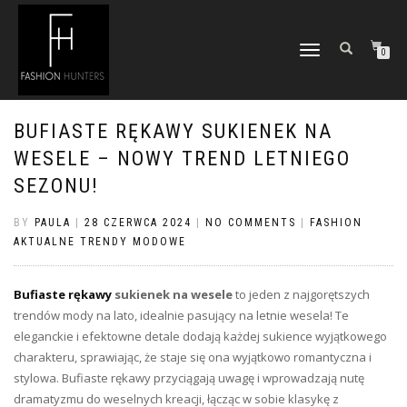
TOGGLE
0
NAVIGATION
BUFIASTE RĘKAWY SUKIENEK NA
WESELE – NOWY TREND LETNIEGO
SEZONU!
BY
PAULA
|
28 CZERWCA 2024
|
NO COMMENTS
|
FASHION
AKTUALNE TRENDY MODOWE
Bufiaste rękawy
sukienek na wesele
to jeden z najgorętszych
trendów mody na lato, idealnie pasujący na letnie wesela! Te
eleganckie i efektowne detale dodają każdej sukience wyjątkowego
charakteru, sprawiając, że staje się ona wyjątkowo romantyczna i
stylowa. Bufiaste rękawy przyciągają uwagę i wprowadzają nutę
dramatyzmu do weselnych kreacji, łącząc w sobie klasykę z