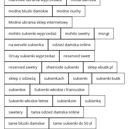
modne bluzki damskie
modne ciuchy
Modne ubrania sklep internetowy
mohito sukienki wyprzedaż
mohito swetry
msngr
na wesele sukienka
odzież damska online
Orsay sukienki wyprzedaż
reserved swetr
reserved swetry
sheinside sukienki
sklep ebutik.pl
sklep z odzieżą
sukienkach
sukienki
sukienki butik
sukienkie
Sukienki włoskie i francuskie
Sukienki włoskie letnie
sukienkom
sukienkę
swetery
tania odzież damska online
tanie bluzki damskie
tanie sukienki do 50 zł