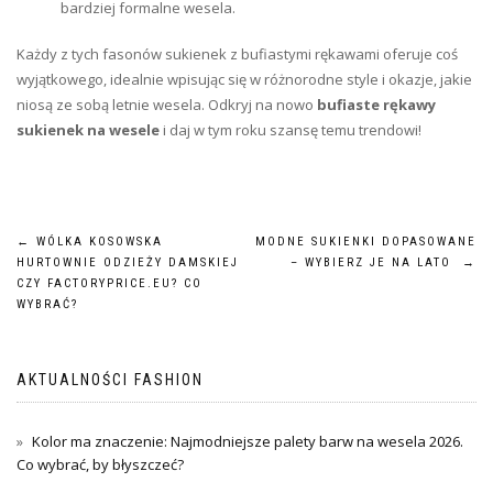
bardziej formalne wesela.
Każdy z tych fasonów sukienek z bufiastymi rękawami oferuje coś
wyjątkowego, idealnie wpisując się w różnorodne style i okazje, jakie
niosą ze sobą letnie wesela. Odkryj na nowo
bufiaste rękawy
sukienek na wesele
i daj w tym roku szansę temu trendowi!
Nawigacja
←
WÓLKA KOSOWSKA
MODNE SUKIENKI DOPASOWANE
HURTOWNIE ODZIEŻY DAMSKIEJ
– WYBIERZ JE NA LATO
→
wpisu
CZY FACTORYPRICE.EU? CO
WYBRAĆ?
AKTUALNOŚCI FASHION
Kolor ma znaczenie: Najmodniejsze palety barw na wesela 2026.
Co wybrać, by błyszczeć?