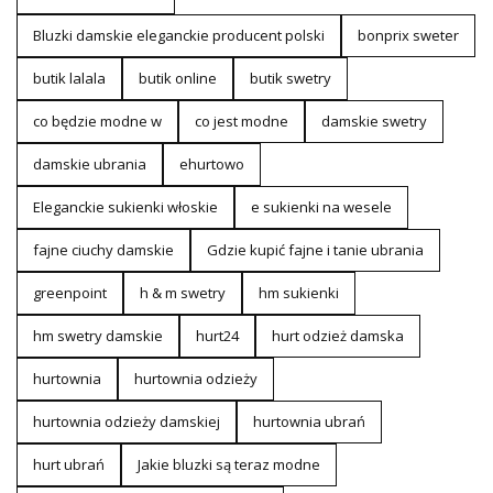
Bluzki damskie eleganckie producent polski
bonprix sweter
butik lalala
butik online
butik swetry
co będzie modne w
co jest modne
damskie swetry
damskie ubrania
ehurtowo
Eleganckie sukienki włoskie
e sukienki na wesele
fajne ciuchy damskie
Gdzie kupić fajne i tanie ubrania
greenpoint
h & m swetry
hm sukienki
hm swetry damskie
hurt24
hurt odzież damska
hurtownia
hurtownia odzieży
hurtownia odzieży damskiej
hurtownia ubrań
hurt ubrań
Jakie bluzki są teraz modne