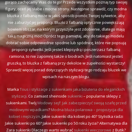
gorąco zachęcamy Was do tego! Przede wszystkim poznaj typ swojej
figury, oceń jej słabe i mocne strony. Następnie sprawdź, czy modna
bluzka z falbaną może w jakiś sposób pomóc Twojej sylwetce, aby
nie zaburzyć jej proporcji. Bluzki z falbaną optycznie powiększają
bowiem obszar, na którym przyszyte jest zdobienie, dlatego mają
taką magiczną moc! Oprócz tego pamiętaj, aby do takiego modelu
dobrać sobie odpowiednie spodnie lub spódnicę, które nie popsują
proporcji sylwetki. Jeśli jesteś klepsydrą i poszerzasz falbaną
ramiona, to nie zapomnij także o biodrach. Jeśli natomiast jesteś
gruszką, to bluzka z falbaną przy dekolcie w zupełności wystarczy!
Sprawdź więcej porad dotyczących stylizacji tego rodzaju bluzek we
wpisach na naszym blogu.
Marka
Tous i stylizacje z sukienkami jaka biżuteria do eleganckich
stylizacji
. Co zamiast sheinside
sukienki
– popularne sklepy z
sukienkami. Twój
Modowy sejf: Jak zabezpieczyć swoją szafę przed
modowymi wpadkami
?
Modna bluza polarowa – propozycja dla
kobiet i mężczyzn
. Jakie sukienki dla kobiet po 40? Stylistka radzi
Jakie sukienki po 60? Jakie sukienki po 50 roku życia? Alternatywa dla
Zara sukienki Dlaczego warto wybrać
sukienki wieczorowe
z Butik?