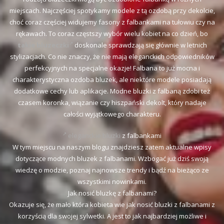
miejscach. Najczęściej spotykamy modele z tą ozdobą przy dekolcie,
choć coraz częściej widujemy fasony z falbankami na tułowiu czy na
rękawach. To coraz częstszy wybór wielu kobiet na co dzień, bo
takie bluzeczki
doskonale sprawdzają się głównie w letnich
stylizacjach. Co nie znaczy, że nie mają eleganckich odpowiedników
perfekcyjnych na specjalne okazje! Falbana to już mocna i
charakterystyczna ozdoba bluzek, ale niektóre modele posiadają
dodatkowe cechy lub aplikacje. Modne bluzki z falbaną zdobi też
czasem koronka, wiązanie czy hiszpański dekolt, który nadaje
całości wyjątkowego charakteru.
eleganckie bluzki
z falbankami
W tym miejscu na naszym blogu znajdziesz zatem aktualne wpisy
dotyczące modnych bluzek z falbanami. Wzbogać już dziś swoją
wiedzę o modzie, poznaj najnowsze trendy i bądź na bieżąco ze
wszystkimi nowinkami.
Jak nosić bluzkę z falbanami?
Okazuje się, że mało która kobieta wie jak nosić bluzki z falbanami z
korzyścią dla swojej sylwetki. A jest to jak najbardziej możliwe i