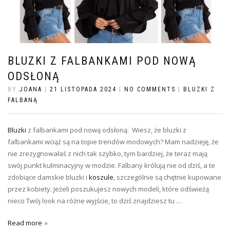
BLUZKI Z FALBANKAMI POD NOWĄ
ODSŁONĄ
BY
JOANA
|
21 LISTOPADA 2024
|
NO COMMENTS
|
BLUZKI Z
FALBANĄ
Bluzki
z falbankami pod nową odsłoną. Wiesz, że bluzki z
falbankami wciąż są na topie trendów modowych? Mam nadzieję, że
nie zrezygnowałaś z nich tak szybko, tym bardziej, że teraz mają
swój punkt kulminacyjny w modzie. Falbany królują nie od dziś, a te
zdobiące damskie bluzki i
koszule
, szczególnie są chętnie kupowane
przez kobiety. Jeżeli poszukujesz nowych modeli, które odświeżą
nieco Twój look na różne wyjście, to dziś znajdziesz tu …
Read more