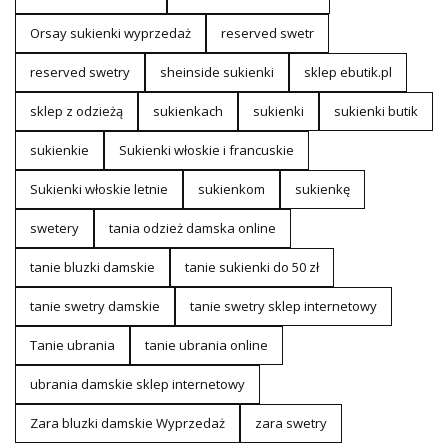
Orsay sukienki wyprzedaż
reserved swetr
reserved swetry
sheinside sukienki
sklep ebutik.pl
sklep z odzieżą
sukienkach
sukienki
sukienki butik
sukienkie
Sukienki włoskie i francuskie
Sukienki włoskie letnie
sukienkom
sukienkę
swetery
tania odzież damska online
tanie bluzki damskie
tanie sukienki do 50 zł
tanie swetry damskie
tanie swetry sklep internetowy
Tanie ubrania
tanie ubrania online
ubrania damskie sklep internetowy
Zara bluzki damskie Wyprzedaż
zara swetry