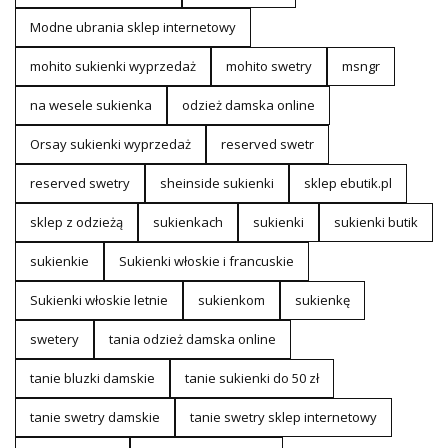
Modne ubrania sklep internetowy
mohito sukienki wyprzedaż
mohito swetry
msngr
na wesele sukienka
odzież damska online
Orsay sukienki wyprzedaż
reserved swetr
reserved swetry
sheinside sukienki
sklep ebutik.pl
sklep z odzieżą
sukienkach
sukienki
sukienki butik
sukienkie
Sukienki włoskie i francuskie
Sukienki włoskie letnie
sukienkom
sukienkę
swetery
tania odzież damska online
tanie bluzki damskie
tanie sukienki do 50 zł
tanie swetry damskie
tanie swetry sklep internetowy