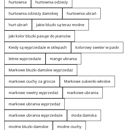
hurtownia
hurtownia odzieży
hurtownia odzieży damskiej
hurtownia ubrań
hurt ubrań
Jakie bluzki są teraz modne
Jaki kolor bluzki pasuje do jeansów
Kiedy są wyprzedaże w sklepach
kolorowy sweter w paski
letnie wyprzedaże
mango ubrania
Markowe bluzki damskie wyprzedaż
markowe ciuchy za grosze
Markowe sukienki włoskie
markowe swetry wyprzedaż
markowe ubrania
markowe ubrania wyprzedaż
markowe ubrania wyprzedaże
moda damska
modne bluzki damskie
modne ciuchy