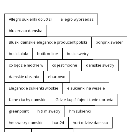
Allegro sukienki do 50 zł
allegro wyprzedaż
bluzeczka damska
Bluzki damskie eleganckie producent polski
bonprix sweter
butik lalala
butik online
butik swetry
co będzie modne w
co jest modne
damskie swetry
damskie ubrania
ehurtowo
Eleganckie sukienki włoskie
e sukienki na wesele
fajne ciuchy damskie
Gdzie kupić fajne i tanie ubrania
greenpoint
h & m swetry
hm sukienki
hm swetry damskie
hurt24
hurt odzież damska