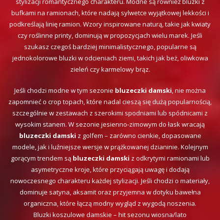
stylizacji romantycznego charakteru. Modne są również bluzki z
bufkami na ramionach, które nadają sylwetce wyjątkowej lekkości i
podkreślają linię ramion. Wzory inspirowane naturą, takie jak kwiaty
czy roślinne printy, dominują w propozycjach wielu marek. Jeśli
szukasz czegoś bardziej minimalistycznego, popularne są
jednokolorowe bluzki w odcieniach ziemi, takich jak beż, oliwkowa
zieleń czy karmelowy brąz.
Jeśli chodzi modne w tym sezonie
bluzeczki damski
, nie można
zapomnieć o crop topach, które nadal cieszą się dużą popularnością,
szczególnie w zestawach z szerokimi spodniami lub spódnicami z
wysokim stanem. W sezonie jesienno-zimowym do łask wracają
bluzeczki damski
z golfem – zarówno cienkie, dopasowane
modele, jak i luźniejsze wersje w prążkowanej dzianinie. Kolejnym
gorącym trendem są
bluzeczki damski
z odkrytymi ramionami lub
asymetryczne kroje, które przyciągają uwagę i dodają
nowoczesnego charakteru każdej stylizacji. Jeśli chodzi o materiały,
dominuje satyna, aksamit oraz przyjemna w dotyku bawełna
organiczna, które łączą modny wygląd z wygodą noszenia.
Bluzki koszulowe damskie – hit sezonu wiosna/lato