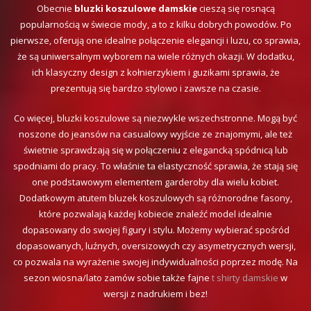
Obecnie
bluzki koszulowe damskie
cieszą się rosnącą
popularnością w świecie mody, a to z kilku dobrych powodów. Po
pierwsze, oferują one idealne połączenie elegancji i luzu, co sprawia,
że są uniwersalnym wyborem na wiele różnych okazji. W dodatku,
ich klasyczny design z kołnierzykiem i guzikami sprawia, że
prezentują się bardzo stylowo i zawsze na czasie.
Co więcej, bluzki koszulowe są niezwykle wszechstronne. Mogą być
noszone do jeansów na casualowy wyjście ze znajomymi, ale też
świetnie sprawdzają się w połączeniu z elegancką spódnicą lub
spodniami do pracy. To właśnie ta elastyczność sprawia, że stają się
one podstawowym elementem garderoby dla wielu kobiet.
Dodatkowym atutem bluzek koszulowych są różnorodne fasony,
które pozwalają każdej kobiecie znaleźć model idealnie
dopasowany do swojej figury i stylu. Możemy wybierać spośród
dopasowanych, luźnych, oversizowych czy asymetrycznych wersji,
co pozwala na wyrażenie swojej indywidualności poprzez modę. Na
sezon wiosna/lato zamów sobie także fajne
t shirty damskie
w
wersji z nadrukiem i bez!