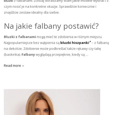
bluzki
z falbanami. Dzisiaj doradzamy Wam jakie modele wybrać i z
czym nosić je na konkretne okazje. Sprawdźcie koniecznie i
znajdźcie zestaw idealny dla siebie.
Na jakie falbany postawić?
Bluzki z falbanami
mogą mieć te zdobienia w różnym miejscu.
Najpopularniejsze bez wątpienia są
bluzki hiszpanki
– z falbaną
na dekolcie. Zdobienie może podkreślać także rękawy czy talię
(baskinka).
Falbany
wyglądają przepięknie, kiedy są …
Read more