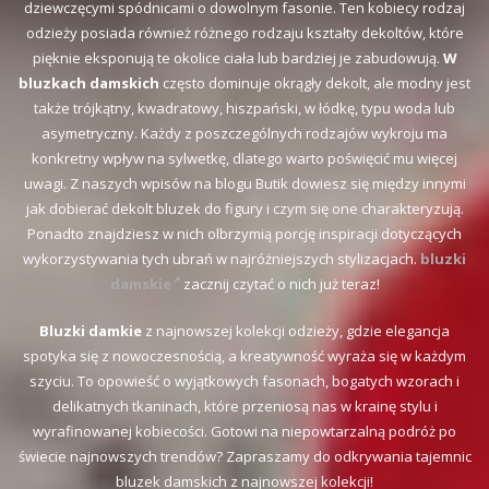
dziewczęcymi spódnicami o dowolnym fasonie. Ten kobiecy rodzaj
odzieży posiada również różnego rodzaju kształty dekoltów, które
pięknie eksponują te okolice ciała lub bardziej je zabudowują.
W
bluzkach damskich
często dominuje okrągły dekolt, ale modny jest
także trójkątny, kwadratowy, hiszpański, w łódkę, typu woda lub
asymetryczny. Każdy z poszczególnych rodzajów wykroju ma
konkretny wpływ na sylwetkę, dlatego warto poświęcić mu więcej
uwagi. Z naszych wpisów na blogu Butik dowiesz się między innymi
jak dobierać dekolt bluzek do figury i czym się one charakteryzują.
Ponadto znajdziesz w nich olbrzymią porcję inspiracji dotyczących
wykorzystywania tych ubrań w najróżniejszych stylizacjach.
bluzki
damskie
zacznij czytać o nich już teraz!
Bluzki damkie
z najnowszej kolekcji odzieży, gdzie elegancja
spotyka się z nowoczesnością, a kreatywność wyraża się w każdym
szyciu. To opowieść o wyjątkowych fasonach, bogatych wzorach i
delikatnych tkaninach, które przeniosą nas w krainę stylu i
wyrafinowanej kobiecości. Gotowi na niepowtarzalną podróż po
świecie najnowszych trendów? Zapraszamy do odkrywania tajemnic
bluzek damskich z najnowszej kolekcji!