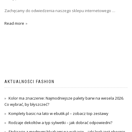
Zachęcamy do odwiedzenia naszego sklepu internetowego …
Read more
AKTUALNOŚCI FASHION
Kolor ma znaczenie: Najmodniejsze palety barw na wesela 2026.
Co wybrać, by błyszczeć?
Komplety basic na lato w ebutik.pl – zobacz top zestawy
Rodzaje dekoltów a typ sylwetki – jak dobrać odpowiedni?
Stylizacje z modnymi bluzkami na wakacje – jaki look jest obecnie