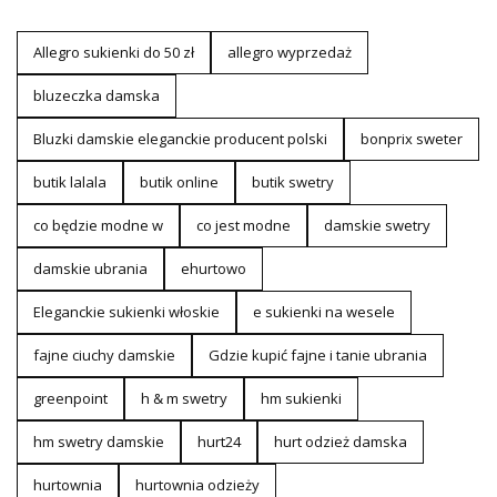
Allegro sukienki do 50 zł
allegro wyprzedaż
bluzeczka damska
Bluzki damskie eleganckie producent polski
bonprix sweter
butik lalala
butik online
butik swetry
co będzie modne w
co jest modne
damskie swetry
damskie ubrania
ehurtowo
Eleganckie sukienki włoskie
e sukienki na wesele
fajne ciuchy damskie
Gdzie kupić fajne i tanie ubrania
greenpoint
h & m swetry
hm sukienki
hm swetry damskie
hurt24
hurt odzież damska
hurtownia
hurtownia odzieży