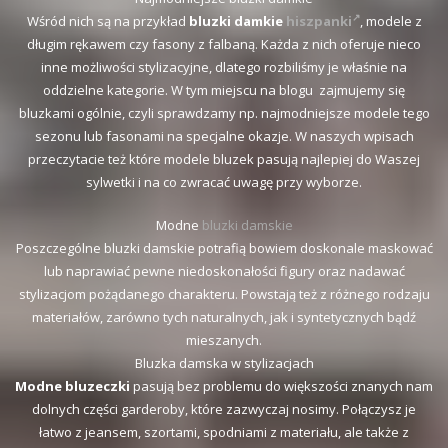
Wśród nich są na przykład
bluzki damkie
hiszpanki
, modele z
długim rękawem czy fasony z falbaną. Każda z nich oferuje nieco
inne możliwości stylizacyjne, dlatego rozbiliśmy je właśnie na
oddzielne kategorie. W tym miejscu na blogu zajmujemy się
bluzkami ogólnie, czyli sprawdzamy np. najmodniejsze modele tego
sezonu lub fasonami na specjalne okazje. W naszych wpisach
przeczytacie też które modele bluzek pasują najlepiej do Waszej
sylwetki i na co zwracać uwagę przy wyborze.
Modne
bluzki damskie
Poszczególne bluzki damskie potrafią bowiem doskonale maskować
lub naprawiać pewne niedoskonałości figury oraz nadawać
stylizacjom pożądanego charakteru. Powstają też z różnego rodzaju
materiałów, zarówno tych naturalnych, jak i syntetycznych bądź
mieszanych.
Bluzka damska w stylizacjach
Modne bluzeczki
pasują bez problemu do większości znanych nam
dolnych części garderoby, które zazwyczaj nosimy. Połączysz je
łatwo z jeansem, szortami, spodniami z materiału, ale także z