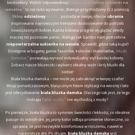
bestsellery. Wybór odpowiedniej i
niepowtarzalnej sukienki na
weselne
to nie lada wyzwanie, dlatego przychodzimy Ci z pomocą.
Sklep
odzieżowy
Butik
posiada w swojej ofercie
ubrania
inspirowane najnowszymi trendami dostosowane do potrzeb
nowoczesnych kobiet. Każda kobieta pragnie wyglądać wtedy
inaczej niż pozostałe panie, dlatego tak bardzo nam potrzebna
niepowtarzalna sukienka na wesele
. Sprawdź, gdzie taką kupić!
Dostępne w bogatej gamie fasonów, kolorów i materiałów,
bluzki
damskie
pozwalają wyrazić indywidualny styl każdej kobiety.
Zobacz nasze bluzeczki i wybierz idealny wzór i krój bluzki dla
siebie!
Biała bluzka damska – nie może jej zabraknąć w twojej szafie!
Wciąż ponadczasowym, klasycznym hitem stylizacji na wiosnę i lato
jest zdecydowanie
biała bluzka damska
. Dlaczego tak jest, że tego
rodzaju
fajne ciuchy
nie wychodzą z mody?
Po pierwsze, biała bluzka to synonim świeżości i lekkości, co idealnie
pasuje do letnich dni. Jej jasny kolor odbija promienie słoneczne, co
sprawia, że jest niezwykle komfortowa w noszeniu, nawet w
najgorętsze dni. Po drugie,
biała bluzka damska
jest