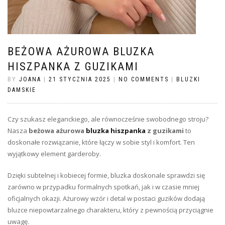
BEŻOWA AŻUROWA BLUZKA
HISZPANKA Z GUZIKAMI
BY
JOANA
|
21 STYCZNIA 2025
|
NO COMMENTS
|
BLUZKI
DAMSKIE
Czy szukasz eleganckiego, ale równocześnie swobodnego stroju?
Nasza
beżowa ażurowa
bluzka hiszpanka
z guzikami
to
doskonałe rozwiązanie, które łączy w sobie styl i komfort. Ten
wyjątkowy element garderoby.
Dzięki subtelnej i kobiecej formie, bluzka doskonale sprawdzi się
zarówno w przypadku formalnych spotkań, jak i w czasie mniej
oficjalnych okazji. Ażurowy wzór i detal w postaci guzików dodają
bluzce niepowtarzalnego charakteru, który z pewnością przyciągnie
uwagę.