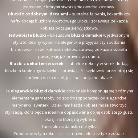
jeansowe, z którymi stworzą niezwodne zastawy.
Bluzki z ozdobnymi detalami
– subtelne falbanki, kokardki czy
hafty dodają bluzkom wyjątkowego uroku i sprawiają, że każda
kobieta poczuje się wyjątkowo.
Jedwabiste bluzki
– luksusowe
bluzki damskie
w jedwabnym
stylu to idealny wybór na eleganckie przyjęcia czy spotkania
biznesowe! Ich delikatność i lekkość sprawią, że każda kobieta
poczuje się jak prawdziwa dama.
Bluzki z dekoltem w serek
– subtelne dekolty w serek dodają
bluzkom kobiecego wdzięku i sprawiają, że szykownie prezentują się
zarówno na co dzień, jak i na specjalne okazje.
Te
eleganckie bluzki damskie
doskonale komponują się z różnymi
elementami garderoby, od spodni i spódniczek po eleganckie
marynarki i sweterki. Dzięki nim każda kobieta może stworzyć
stylizację, która będzie idealnie dopasowana do jej osobistego gustu
i okazji, na którą się wybiera.
Tanie bluzki damski i nie tylko
Popularne w tym roku
sukienki
na wesele i nie tylko zobacz