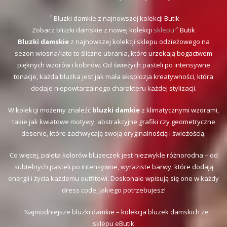
Bluzki damkie z najnowszej kolekcji Butik
Zobacz bluzki damskie z nowej kolekcji
sklepu
Butik
Bluzki damskie
z najnowszej kolekcji sklepu odzieżowego na
sezon wiosna/lato to śliczne ubrania, które urzekają bogactwem
pięknych wzorów i kolorów. Od świeżych pasteli po intensywne
tonacje, każda bluzka jest jak mała eksplozja kreatywności, która
dodaje niepowtarzalnego charakteru każdej stylizacji.
W kolekcji możemy znaleźć
bluzki damkie
z klimatycznymi wzorami,
takie jak kwiatowe motywy, abstrakcyjne grafiki czy geometryczne
desenie, które zachwycają swoją oryginalnością i świeżością.
Co więcej, paleta kolorów bluzeczek jest niezwykle różnorodna – od
subtelnych pasteli po intensywne, wyraziste barwy, które dodają
energii i życia każdemu outfitowi. Doskonale wpisują się one w każdy
dress code, jakiego potrzebujesz!
Najmodniejsze bluzki damkie – kolekcja bluzek damskich ze
sklepu eButik