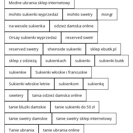
Modne ubrania sklep internetowy
mohito sukienki wyprzedaż
mohito swetry
msngr
na wesele sukienka
odzież damska online
Orsay sukienki wyprzedaż
reserved swetr
reserved swetry
sheinside sukienki
sklep ebutik.pl
sklep z odzieżą
sukienkach
sukienki
sukienki butik
sukienkie
Sukienki włoskie i francuskie
Sukienki włoskie letnie
sukienkom
sukienkę
swetery
tania odzież damska online
tanie bluzki damskie
tanie sukienki do 50 zł
tanie swetry damskie
tanie swetry sklep internetowy
Tanie ubrania
tanie ubrania online