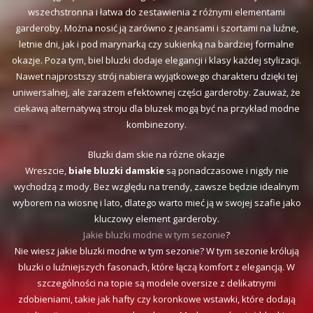
wszechstronna i łatwa do zestawienia z różnymi elementami
garderoby. Można nosić ją zarówno z jeansami i szortami na luźne,
letnie dni, jak i pod marynarką czy sukienką na bardziej formalne
okazje. Poza tym, biel bluzki dodaje elegancji i klasy każdej stylizacji.
Nawet najprostszy strój nabiera wyjątkowego charakteru dzięki tej
uniwersalnej, ale zarazem efektownej części garderoby. Zauważ, że
ciekawą alternatywą stroju dla bluzek mogą być na przykład modne
kombinezony.
Bluzki dam skie na rózne okazje
Wreszcie,
białe bluzki damskie
są ponadczasowe i nigdy nie
wychodzą z mody. Bez względu na trendy, zawsze będzie idealnym
wyborem na wiosnę i lato, dlatego warto mieć ją w swojej szafie jako
kluczowy element garderoby.
Jakie bluzki modne w tym sezonie
?
Nie wiesz jakie bluzki modne w tym sezonie? W tym sezonie królują
bluzki o luźniejszych fasonach, które łączą komfort z elegancją. W
szczególności na topie są modele oversize z delikatnymi
zdobieniami, takie jak hafty czy koronkowe wstawki, które dodają