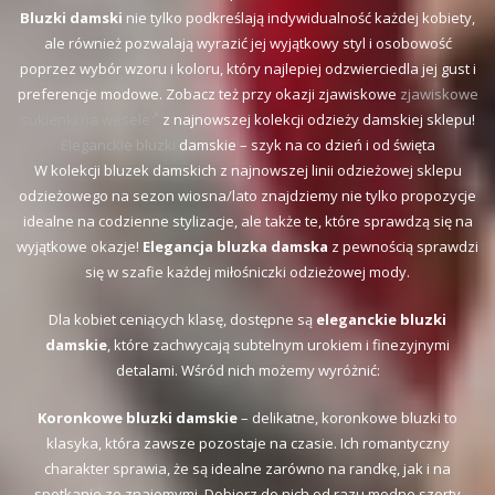
Bluzki damski
nie tylko podkreślają indywidualność każdej kobiety,
ale również pozwalają wyrazić jej wyjątkowy styl i osobowość
poprzez wybór wzoru i koloru, który najlepiej odzwierciedla jej gust i
preferencje modowe. Zobacz też przy okazji zjawiskowe
zjawiskowe
sukienki na wesele
z najnowszej kolekcji odzieży damskiej sklepu!
Eleganckie bluzki
damskie – szyk na co dzień i od święta
W kolekcji bluzek damskich z najnowszej linii odzieżowej sklepu
odzieżowego na sezon wiosna/lato znajdziemy nie tylko propozycje
idealne na codzienne stylizacje, ale także te, które sprawdzą się na
wyjątkowe okazje!
Elegancja bluzka damska
z pewnością sprawdzi
się w szafie każdej miłośniczki odzieżowej mody.
Dla kobiet ceniących klasę, dostępne są
eleganckie bluzki
damskie
, które zachwycają subtelnym urokiem i finezyjnymi
detalami. Wśród nich możemy wyróżnić:
Koronkowe bluzki damskie
– delikatne, koronkowe bluzki to
klasyka, która zawsze pozostaje na czasie. Ich romantyczny
charakter sprawia, że są idealne zarówno na randkę, jak i na
spotkanie ze znajomymi. Dobierz do nich od razu modne szorty