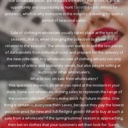
low wholesale prices are reduced then even more! This is a real
opportunity and opportunity to hunt
fashion
beads almost for
priceless, which is why everyone in the industry is waiting for such a
period of seasonal sales.
Sale of clothing in wholesale usually takes place at the turn of
seasons, that is, when changing the collection to a new one in
relation to the seasons. The wholesaler wants to sell the last pieces
of data models from individual sizes and prepare for the delivery of
the new collection. Any wholesale sale of clothing attracts not only
owners of online and stationary stores, but also people selling at
auctions or other wholesalers.
What to buy on sale from wholesalers?
This question depends on what you need at the moment in your
store. Some use wholesale clothing sales to replenish the range of
the current collection, others make stock for future months. One
thing is certain — everyone then saves, because they pay the lowest
possible price for new and full-fledged goods! What to buy at such a
sale from a wholesale? If the spring/summer season is approaching,
then bet on clothes that your customers will then look for. Surely,