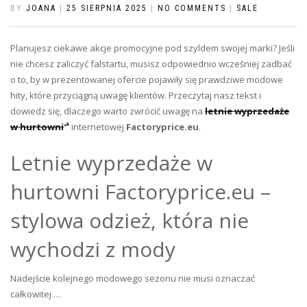
BY
JOANA
|
25 SIERPNIA 2025
|
NO COMMENTS
|
SALE
Planujesz ciekawe akcje promocyjne pod szyldem swojej marki? Jeśli
nie chcesz zaliczyć falstartu, musisz odpowiednio wcześniej zadbać
o to, by w prezentowanej ofercie pojawiły się prawdziwe modowe
hity, które przyciągną uwagę klientów. Przeczytaj nasz tekst i
dowiedz się, dlaczego warto zwrócić uwagę na
letnie wyprzedaże
w hurtowni
internetowej
Factoryprice.eu
.
Letnie wyprzedaże w
hurtowni Factoryprice.eu –
stylowa odzież, która nie
wychodzi z mody
Nadejście kolejnego modowego sezonu nie musi oznaczać
całkowitej …