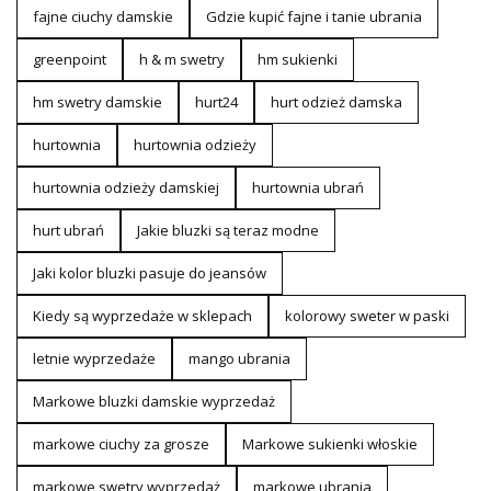
fajne ciuchy damskie
Gdzie kupić fajne i tanie ubrania
greenpoint
h & m swetry
hm sukienki
hm swetry damskie
hurt24
hurt odzież damska
hurtownia
hurtownia odzieży
hurtownia odzieży damskiej
hurtownia ubrań
hurt ubrań
Jakie bluzki są teraz modne
Jaki kolor bluzki pasuje do jeansów
Kiedy są wyprzedaże w sklepach
kolorowy sweter w paski
letnie wyprzedaże
mango ubrania
Markowe bluzki damskie wyprzedaż
markowe ciuchy za grosze
Markowe sukienki włoskie
markowe swetry wyprzedaż
markowe ubrania