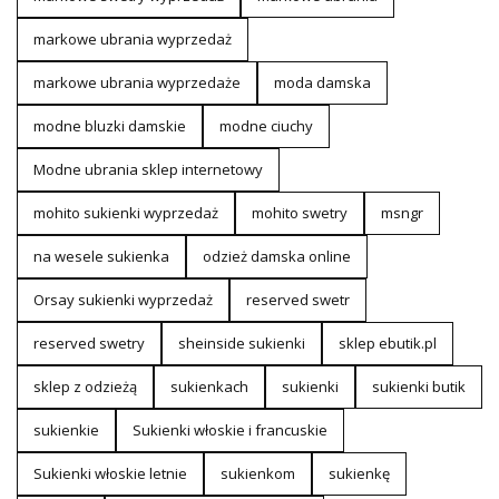
markowe ubrania wyprzedaż
markowe ubrania wyprzedaże
moda damska
modne bluzki damskie
modne ciuchy
Modne ubrania sklep internetowy
mohito sukienki wyprzedaż
mohito swetry
msngr
na wesele sukienka
odzież damska online
Orsay sukienki wyprzedaż
reserved swetr
reserved swetry
sheinside sukienki
sklep ebutik.pl
sklep z odzieżą
sukienkach
sukienki
sukienki butik
sukienkie
Sukienki włoskie i francuskie
Sukienki włoskie letnie
sukienkom
sukienkę