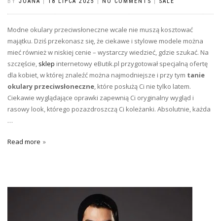
BY
JOANA
|
18 LIPCA 2025
|
NO COMMENTS
|
SALE
Modne okulary przeciwsłoneczne wcale nie muszą kosztować
majątku. Dziś przekonasz się, że ciekawe i stylowe modele można
mieć również w niskiej cenie – wystarczy wiedzieć, gdzie szukać. Na
szczęście,
sklep
internetowy eButik.pl przygotował specjalną ofertę
dla kobiet, w której znaleźć można najmodniejsze i przy tym
tanie
okulary przeciwsłoneczne
, które posłużą Ci nie tylko latem.
Ciekawie wyglądające oprawki zapewnią Ci oryginalny wygląd i
rasowy look, którego pozazdroszczą Ci koleżanki. Absolutnie, każda
…
Read more