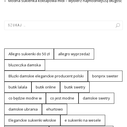
Modna sukienka koktajlowa midi – wybierz najmodniejszą długość
Allegro sukienki do 50 zł
allegro wyprzedaż
bluzeczka damska
Bluzki damskie eleganckie producent polski
bonprix sweter
butik lalala
butik online
butik swetry
co będzie modne w
co jest modne
damskie swetry
damskie ubrania
ehurtowo
Eleganckie sukienki włoskie
e sukienki na wesele