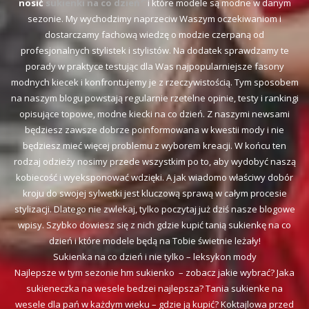
nosić
sukienki na co dzień
i które modele są modne w danym
sezonie. My wychodzimy naprzeciw Waszym oczekiwaniom i
dostarczamy fachową wiedzę o modzie czerpaną od
profesjonalnych stylistek i stylistów. Na dodatek sprawdzamy te
porady w praktyce testując dla Was najpopularniejsze fasony
modnych kiecek i konfrontujemy je z rzeczywistością. Tym sposobem
na naszym blogu powstają regularnie rzetelne opinie, testy i rankingi
opisujące topowe, modne kiecki na co dzień. Z naszymi newsami
będziesz zawsze dobrze poinformowana w kwestii mody i nie
będziesz mieć więcej problemu z wyborem kreacji. W końcu ten
rodzaj odzieży nosimy przede wszystkim po to, aby wydobyć naszą
kobiecość i wyeksponować wdzięki. A jak wiadomo właściwy dobór
kroju do swojej sylwetki jest kluczową sprawą w całym procesie
stylizacji. Dlatego nie zwlekaj, tylko poczytaj już dziś nasze blogowe
wpisy. Szybko dowiesz się z nich gdzie kupić tanią sukienkę na co
dzień i które modele będą na Tobie świetnie leżały!
Sukienka na co dzień i nie tylko – leksykon mody
Najlepsze w tym sezonie hm sukienko – zobacz jakie wybrać? Jaka
sukieneczka na wesele bedzei najlepsza? Tania sukienke na
wesele dla pań w każdym wieku – gdzie ją kupić? Koktajlowa przed