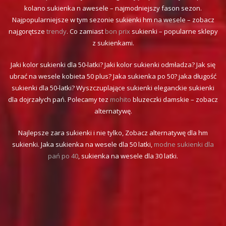
kolano sukienka n awesele – najmodniejszy fason sezon.
Najpopularniejsze w tym sezonie sukienki hm na wesele – zobacz
najgorętsze
trendy
. Co zamiast
bon prix
sukienki – popularne sklepy
z sukienkami.
Jaki kolor sukienki dla 50-latki? Jaki kolor sukienki odmładza? Jak się
ubrać na wesele kobieta 50 plus? Jaka sukienka po 50? jaka długość
sukienki dla 50-latki? Wyszczuplające sukienki eleganckie sukienki
dla dojrzałych pań. Polecamy tez
mohito
bluzeczki damskie – zobacz
alternatywę.
Najlepsze zara sukienki i nie tylko, Zobacz alternatywę dla hm
sukienki. Jaka sukienka na wesele dla 50 latki,
modne sukienki dla
pań po 40
, sukienka na wesele dla 30 latki.