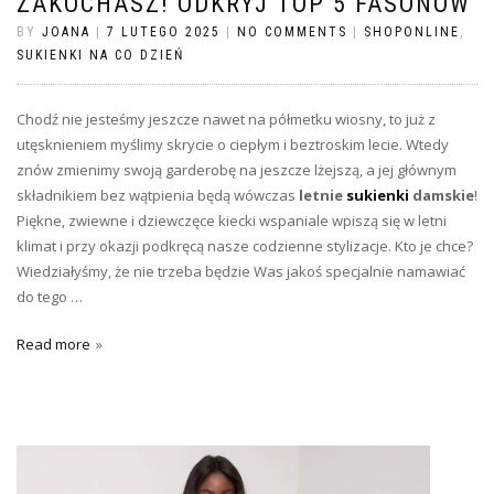
ZAKOCHASZ! ODKRYJ TOP 5 FASONÓW
BY
JOANA
|
7 LUTEGO 2025
|
NO COMMENTS
|
SHOPONLINE
,
SUKIENKI NA CO DZIEŃ
Chodź nie jesteśmy jeszcze nawet na półmetku wiosny, to już z
utęsknieniem myślimy skrycie o ciepłym i beztroskim lecie. Wtedy
znów zmienimy swoją garderobę na jeszcze lżejszą, a jej głównym
składnikiem bez wątpienia będą wówczas
letnie
sukienki
damskie
!
Piękne, zwiewne i dziewczęce kiecki wspaniale wpiszą się w letni
klimat i przy okazji podkręcą nasze codzienne stylizacje. Kto je chce?
Wiedziałyśmy, że nie trzeba będzie Was jakoś specjalnie namawiać
do tego …
Read more