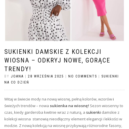
SUKIENKI DAMSKIE Z KOLEKCJI
WIOSNA – ODKRYJ NOWE, GORĄCE
TRENDY!
BY
JOANA
|
28 WRZEŚNIA 2025
|
NO COMMENTS
|
SUKIENKI
NA CO DZIEŃ
Witaj w świecie mody na nową wiosnę, pełną kolorów, wzorów
i
świeżych trendów – nowa
sukienka na wiosnę!
Sezon wiosenny to
czas, kiedy garderoba kwitnie wraz z naturą, a
sukienki
damskie z
kolekcji wiosna
stanowią nieodłączny element elegancji i lekkości w
modzie. Z nową kolekcją na wiosnę przybywają różnorodne fasony,