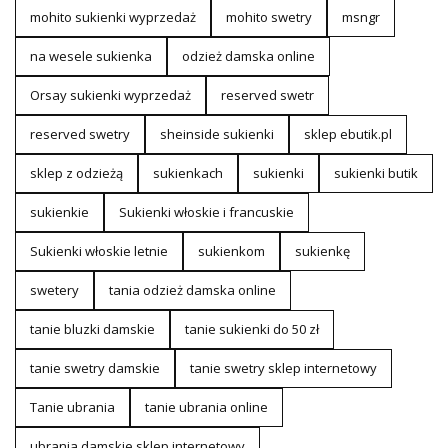
mohito sukienki wyprzedaż
mohito swetry
msngr
na wesele sukienka
odzież damska online
Orsay sukienki wyprzedaż
reserved swetr
reserved swetry
sheinside sukienki
sklep ebutik.pl
sklep z odzieżą
sukienkach
sukienki
sukienki butik
sukienkie
Sukienki włoskie i francuskie
Sukienki włoskie letnie
sukienkom
sukienkę
swetery
tania odzież damska online
tanie bluzki damskie
tanie sukienki do 50 zł
tanie swetry damskie
tanie swetry sklep internetowy
Tanie ubrania
tanie ubrania online
ubrania damskie sklep internetowy