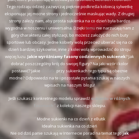
Tego rodzaju odzież zazwyczaj pięknie podkreśla kobiecą sylwetkę
eksponując jej mocne strony i jednocześnie maskując wady. Z drugiej
strony zależy nam, aby prosta sukienka na co dzień była bardzo
wygodna w noszeniu i uniwersalna. Dzięki
temu
nie narzucają nam z
góry charakteru całej stylizacji, bo możesz założyć do nich buty
sportowe lub obcasy. Jedne kobiety wolą przecież ubierać się na co
dzień bardziej szykownie, inne z kolei wolą wprowadzić do stroju
więcej luzu.
Jakie wyróżniamy fasony codziennych sukienek
? Jak
dobrać poszczególny krój do swojej figury? Na jaki wzór i kolor
postawić? Jakie
dodatki
przy sukienkach tego typu są obecnie
modne? Odpowiedzi na te i pozostałe pytania szukaj w naszych
wpisach na naszym blogu!
Jeśli szukasz konkretnego modelu sprawdź
sukienki w różnych
fasonach
z kolekcji naszego sklepu.
Modne sukienki na co dzień z eButik
Idealna sukienka na co dzień
Nie od dziś panie szukają w Internecie porad na temat tego
jak