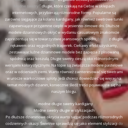
Modne swetry
długie, które czekają na Ciebie w sklepach
internetowych, przybierają różnorodne formy. Popularne są
zarówno sięgające za kolano kardigany, jak również swetrowe tuniki
zapewniające przyjemne ciepło w jesienno-zimowe dni. Dłuższe
modele dzianinowych okryć w wydaniu casualowym znakomicie
zaprezentują się w towarzystwie jeansowych spodni,
bluzki
z długim
rękawem oraz wygodnych traperek. Ciekawy efekt uzyskamy,
zestawiając luźne dzianinowe modele bez zapięcia z plisowaną
spódnicą oraz koszulą. Długie swetry cieszą oko różnorodnymi
wersjami kolorystycznymi. Na topie są zwłaszcza modele pastelowe
oraz w odcieniach ziemi. Warto również zainteresować się swetrami
w urocze warkoczowe sploty. Jeśli chcesz dowiedzieć się więcej na
temat modnych dzianin, koniecznie śledź treści pojawiające się na
naszym blogu.
modne długie swetry kardigany
Modne swetry długie w stylizacjach
Po dłuższe dzianinowe okrycia warto sięgać podczas różnorodnych
codziennych okazji. Świetnie sprawdzą się jako element stylizacji
do