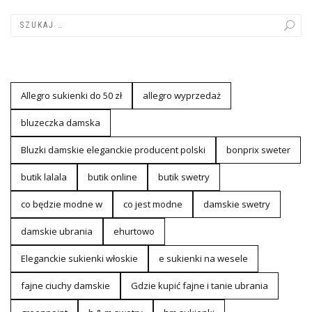
Allegro sukienki do 50 zł
allegro wyprzedaż
bluzeczka damska
Bluzki damskie eleganckie producent polski
bonprix sweter
butik lalala
butik online
butik swetry
co będzie modne w
co jest modne
damskie swetry
damskie ubrania
ehurtowo
Eleganckie sukienki włoskie
e sukienki na wesele
fajne ciuchy damskie
Gdzie kupić fajne i tanie ubrania