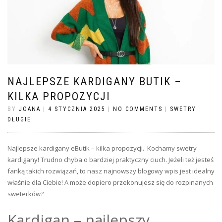
NAJLEPSZE KARDIGANY BUTIK –
KILKA PROPOZYCJI
BY
JOANA
|
4 STYCZNIA 2025
|
NO COMMENTS
|
SWETRY
DŁUGIE
Najlepsze kardigany eButik – kilka propozycji. Kochamy swetry
kardigany! Trudno chyba o bardziej praktyczny ciuch. Jeżeli też jesteś
fanką takich rozwiązań, to nasz najnowszy blogowy wpis jest idealny
właśnie dla Ciebie! A może dopiero przekonujesz się do rozpinanych
sweterków?
Kardigan – najlepszy