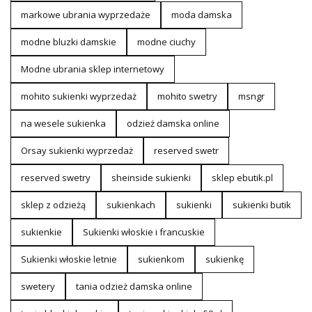
markowe ubrania wyprzedaże
moda damska
modne bluzki damskie
modne ciuchy
Modne ubrania sklep internetowy
mohito sukienki wyprzedaż
mohito swetry
msngr
na wesele sukienka
odzież damska online
Orsay sukienki wyprzedaż
reserved swetr
reserved swetry
sheinside sukienki
sklep ebutik.pl
sklep z odzieżą
sukienkach
sukienki
sukienki butik
sukienkie
Sukienki włoskie i francuskie
Sukienki włoskie letnie
sukienkom
sukienkę
swetery
tania odzież damska online