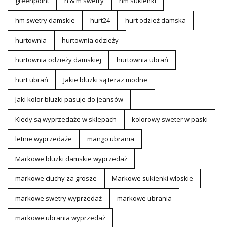
greenpoint
h & m swetry
hm sukienki
hm swetry damskie
hurt24
hurt odzież damska
hurtownia
hurtownia odzieży
hurtownia odzieży damskiej
hurtownia ubrań
hurt ubrań
Jakie bluzki są teraz modne
Jaki kolor bluzki pasuje do jeansów
Kiedy są wyprzedaże w sklepach
kolorowy sweter w paski
letnie wyprzedaże
mango ubrania
Markowe bluzki damskie wyprzedaż
markowe ciuchy za grosze
Markowe sukienki włoskie
markowe swetry wyprzedaż
markowe ubrania
markowe ubrania wyprzedaż