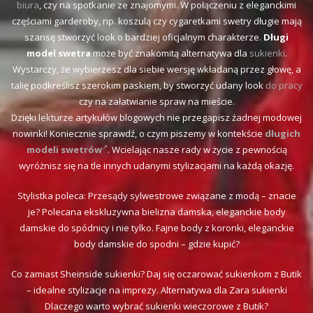
biura
, czy na spotkanie ze znajomymi. W połączeniu z eleganckimi
częściami garderoby, np. koszulą czy cygaretkami swetry długie mają
szansę stworzyć look o bardziej oficjalnym charakterze.
Długi
model swetra
może być znakomitą alternatywa dla
sukienki
.
Wystarczy, że wybierzesz dla siebie wersję wkładaną przez głowę, a
talię podkreślisz szerokim paskiem, by stworzyć udany look
do pracy
czy na załatwianie spraw na mieście.
Dzięki lekturze artykułów blogowych nie przegapisz żadnej modowej
nowinki! Koniecznie sprawdź, o czym piszemy w kontekście
długich
modeli swetrów
. Wcielając nasze rady w życie z pewnością
wyróżnisz się na tle innych udanymi stylizacjami na każdą okazję.
Stylistka poleca: Przesądy sylwestrowe związane z modą – znacie
je? Polecana ekskluzywna bielizna damska, eleganckie body
damskie do spódnicy i nie tylko. Fajne body z koronki, eleganckie
body damskie do spodni – gdzie kupić?
Co zamiast Sheinside sukienki? Daj się oczarować sukienkom z Butik
– idealne stylizacje na imprezy. Alternatywa dla Zara sukienki
Dlaczego warto wybrać sukienki wieczorowe z Butik?