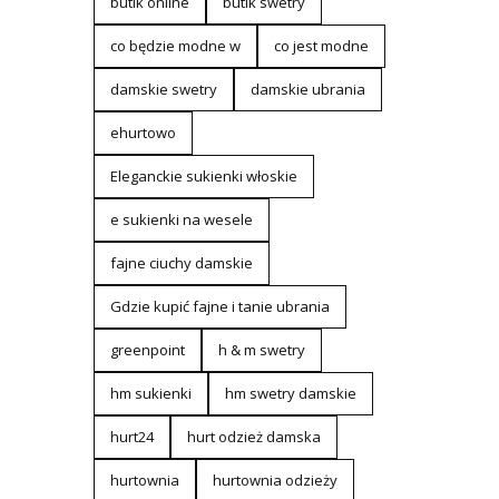
butik online
butik swetry
co będzie modne w
co jest modne
damskie swetry
damskie ubrania
ehurtowo
Eleganckie sukienki włoskie
e sukienki na wesele
fajne ciuchy damskie
Gdzie kupić fajne i tanie ubrania
greenpoint
h & m swetry
hm sukienki
hm swetry damskie
hurt24
hurt odzież damska
hurtownia
hurtownia odzieży