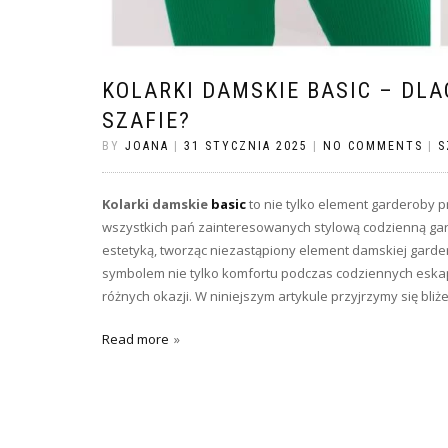
KOLARKI DAMSKIE BASIC – DL
SZAFIE?
BY
JOANA
|
31 STYCZNIA 2025
|
NO COMMENTS
|
S
Kolarki damskie
basic
to nie tylko element garderoby p
wszystkich pań zainteresowanych stylową codzienną gar
estetyką, tworząc niezastąpiony element damskiej garder
symbolem nie tylko komfortu podczas codziennych eskap
różnych okazji. W niniejszym artykule przyjrzymy się bli
Read more