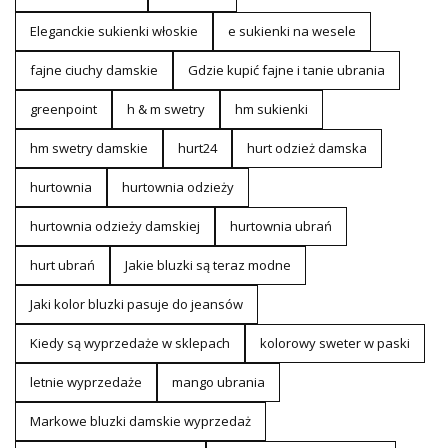
Eleganckie sukienki włoskie
e sukienki na wesele
fajne ciuchy damskie
Gdzie kupić fajne i tanie ubrania
greenpoint
h & m swetry
hm sukienki
hm swetry damskie
hurt24
hurt odzież damska
hurtownia
hurtownia odzieży
hurtownia odzieży damskiej
hurtownia ubrań
hurt ubrań
Jakie bluzki są teraz modne
Jaki kolor bluzki pasuje do jeansów
Kiedy są wyprzedaże w sklepach
kolorowy sweter w paski
letnie wyprzedaże
mango ubrania
Markowe bluzki damskie wyprzedaż