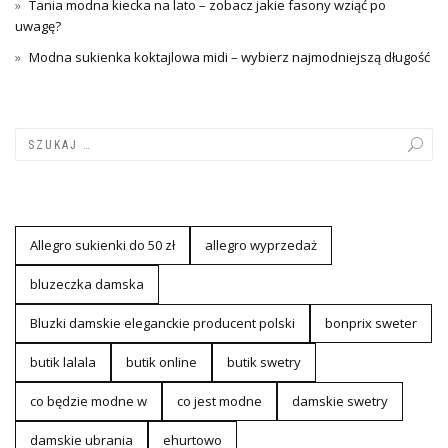
Tania modna kiecka na lato – zobacz jakie fasony wziąć po
uwagę?
Modna sukienka koktajlowa midi – wybierz najmodniejszą długość
Allegro sukienki do 50 zł
allegro wyprzedaż
bluzeczka damska
Bluzki damskie eleganckie producent polski
bonprix sweter
butik lalala
butik online
butik swetry
co będzie modne w
co jest modne
damskie swetry
damskie ubrania
ehurtowo