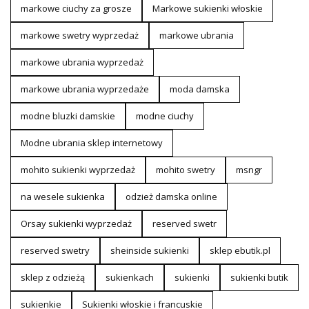
markowe ciuchy za grosze
Markowe sukienki włoskie
markowe swetry wyprzedaż
markowe ubrania
markowe ubrania wyprzedaż
markowe ubrania wyprzedaże
moda damska
modne bluzki damskie
modne ciuchy
Modne ubrania sklep internetowy
mohito sukienki wyprzedaż
mohito swetry
msngr
na wesele sukienka
odzież damska online
Orsay sukienki wyprzedaż
reserved swetr
reserved swetry
sheinside sukienki
sklep ebutik.pl
sklep z odzieżą
sukienkach
sukienki
sukienki butik
sukienkie
Sukienki włoskie i francuskie