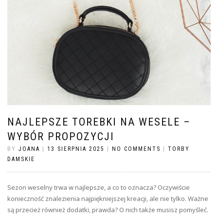
NAJLEPSZE TOREBKI NA WESELE –
WYBÓR PROPOZYCJI
BY
JOANA
|
13 SIERPNIA 2025
|
NO COMMENTS
|
TORBY
DAMSKIE
Sezon weselny trwa w najlepsze, a co to oznacza? Oczywiście
konieczność znalezienia najpiękniejszej kreacji, ale nie tylko. Ważne
są przecież również dodatki, prawda? O nich także musisz pomyśleć.