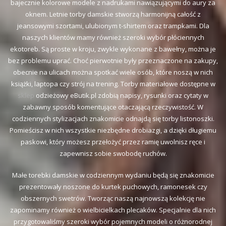
bajecznie kolorowe modele z nadrukami nawiązującymi do aury za
oknem. Letnie torby damskie stworzą harmonijną całość z
jeansowymi szortami, ulubionym t-shirtem oraz trampkami. Dla
naszych klientów mamy również szeroki wybór płóciennych
ekotoreb. Są proste w kroju, zwykle wykonane z bawełny, można je
bez problemu uprać. Choć pierwotnie były przeznaczone na zakupy,
obecnie na ulicach można spotkać wiele osób, które noszą w nich
książki, laptopa czy strój na trening. Torby materiałowe dostępne w
sklep
odzieżowy eButik.pl zdobią napisy, rysunki oraz cytaty w
zabawny sposób komentujące otaczającą rzeczywistość. W
codziennych stylizacjach znakomicie odnajdą się torby listonoszki.
Pomieścisz w nich wszystkie niezbędne drobiazgi, a dzięki długiemu
paskowi, który możesz przełożyć przez ramię uwolnisz ręce i
zapewnisz sobie swobodę ruchów.
Małe torebki damskie w codziennym wydaniu będą się znakomicie
prezentowały noszone do kurtek puchowych, ramonesek czy
obszernych swetrów. Tworząc naszą najnowszą kolekcję nie
zapominamy również o wielbicielkach plecaków. Specjalnie dla nich
przygotowaliśmy szeroki wybór pojemnych modeli o różnorodnej