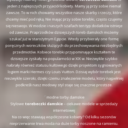
jeden z najlepszych przyjaciół kobiety. Mamy ją przy sobie niemal
zawsze. To w nich chowamy wszystkie nasze skarby i rzeczy, które
chcemy mieć pod ręką. Nie mając przy sobie torebki, często czujemy
się nieswojo. W modzie i naszych szafach ten typ dodatków istnieje
od zawsze. Praprzodków dzisiejszych toreb damskich możemy
szukać już w starożytnym Egipcie. Wtedy przybierały one formę
poręcznych woreczków służących do przechowywania niezbędnych
przedmiotów. Kobiece torebki przypominające kształtem te
dzisiejsze zyskały na popularności w XIX w. Niezwykle szybko
nabrały również statusu kultowego dzięki projektom sygnowanych
logiem marki Hermes czy Louis Vuitton. Dzisiaj wybór torebek jest
niezwykle szeroki, dzięki czemu znalezienie modelu, który najpełniej
podkreśli nasz modowy styl staje się znacznie prostsze.
modne torby damskie
Stylowe
torebeczki damskie
– ciekawe modele w sprzedaży
internetowej
Na co więc stawiają współczesne kobiety? Od kilku sezonów
nieprzerwanie trwa moda na duże torby noszone na ramieniu.