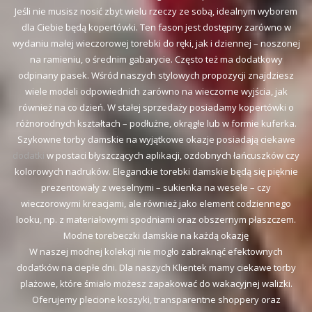
Jeśli nie musisz nosić zbyt wielu rzeczy ze sobą, idealnym wyborem
dla Ciebie będą kopertówki. Ten fason jest dostępny zarówno w
wydaniu małej wieczorowej torebki do ręki, jak i dziennej – noszonej
na ramieniu, o średnim gabarycie. Często też ma dodatkowy
odpinany pasek. Wśród naszych stylowych propozycji znajdziesz
wiele modeli odpowiednich zarówno na wieczorne wyjścia, jak
również na co dzień. W stałej sprzedaży posiadamy kopertówki o
różnorodnych kształtach – podłużne, okrągłe lub w formie kuferka.
Szykowne torby damskie na wyjątkowe okazje posiadają ciekawe
dodatki
w postaci błyszczących aplikacji, ozdobnych łańcuszków czy
kolorowych nadruków. Eleganckie torebki damskie będą się pięknie
prezentowały z weselnymi – sukienka na wesele – czy
wieczorowymi kreacjami, ale również jako element codziennego
looku, np. z materiałowymi spodniami oraz obszernym płaszczem.
Modne torebeczki damskie na każdą okazję
W naszej modnej kolekcji nie mogło zabraknąć efektownych
dodatków na ciepłe dni. Dla naszych Klientek mamy ciekawe torby
plażowe, które śmiało możesz zapakować do wakacyjnej walizki.
Oferujemy plecione koszyki, transparentne shoppery oraz