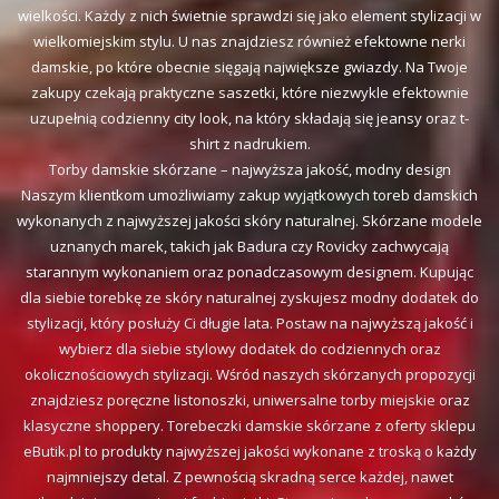
wielkości. Każdy z nich świetnie sprawdzi się jako element stylizacji w
wielkomiejskim stylu. U nas znajdziesz również efektowne nerki
damskie, po które obecnie sięgają największe gwiazdy. Na Twoje
zakupy czekają praktyczne saszetki, które niezwykle efektownie
uzupełnią codzienny city look, na który składają się jeansy oraz t-
shirt z nadrukiem.
Torby damskie skórzane – najwyższa jakość, modny design
Naszym klientkom umożliwiamy zakup wyjątkowych toreb damskich
wykonanych z najwyższej jakości skóry naturalnej. Skórzane modele
uznanych marek, takich jak Badura czy Rovicky zachwycają
starannym wykonaniem oraz ponadczasowym designem. Kupując
dla siebie torebkę ze skóry naturalnej zyskujesz modny dodatek do
stylizacji, który posłuży Ci długie lata. Postaw na najwyższą jakość i
wybierz dla siebie stylowy dodatek do codziennych oraz
okolicznościowych stylizacji. Wśród naszych skórzanych propozycji
znajdziesz poręczne listonoszki, uniwersalne torby miejskie oraz
klasyczne shoppery. Torebeczki damskie skórzane z oferty sklepu
eButik.pl to produkty najwyższej jakości wykonane z troską o każdy
najmniejszy detal. Z pewnością skradną serce każdej, nawet