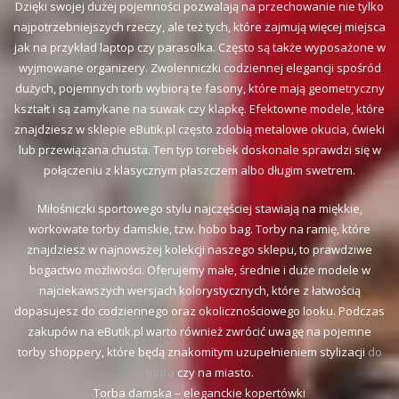
Dzięki swojej dużej pojemności pozwalają na przechowanie nie tylko
najpotrzebniejszych rzeczy, ale też tych, które zajmują więcej miejsca
jak na przykład laptop czy parasolka. Często są także wyposażone w
wyjmowane organizery. Zwolenniczki codziennej elegancji spośród
dużych, pojemnych torb wybiorą te fasony, które mają geometryczny
kształt i są zamykane na suwak czy klapkę. Efektowne modele, które
znajdziesz w sklepie eButik.pl często zdobią metalowe okucia, ćwieki
lub przewiązana chusta. Ten typ torebek doskonale sprawdzi się w
połączeniu z klasycznym płaszczem albo długim swetrem.
Miłośniczki sportowego stylu najczęściej stawiają na miękkie,
workowate torby damskie, tzw. hobo bag. Torby na ramię, które
znajdziesz w najnowszej kolekcji naszego sklepu, to prawdziwe
bogactwo możliwości. Oferujemy małe, średnie i duże modele w
najciekawszych wersjach kolorystycznych, które z łatwością
dopasujesz do codziennego oraz okolicznościowego looku. Podczas
zakupów na eButik.pl warto również zwrócić uwagę na pojemne
torby shoppery, które będą znakomitym uzupełnieniem stylizacji
do
biura
czy na miasto.
Torba damska – eleganckie kopertówki