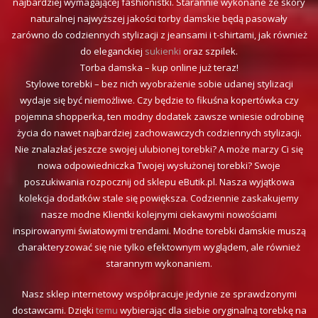
najbardziej wymagającej fashionistki. Starannie wykonane ze skóry
naturalnej najwyższej jakości torby damskie będą pasowały
zarówno do codziennych stylizacji z jeansami i t-shirtami, jak również
do eleganckiej
sukienki
oraz szpilek.
Torba damska – kup online już teraz!
Stylowe torebki – bez nich wyobrażenie sobie udanej stylizacji
wydaje się być niemożliwe. Czy będzie to fikuśna kopertówka czy
pojemna shopperka, ten modny dodatek zawsze wniesie odrobinę
życia do nawet najbardziej zachowawczych codziennych stylizacji.
Nie znalazłaś jeszcze swojej ulubionej torebki? A może marzy Ci się
nowa odpowiedniczka Twojej wysłużonej torebki? Swoje
poszukiwania rozpocznij od sklepu eButik.pl. Nasza wyjątkowa
kolekcja dodatków stale się powiększa. Codziennie zaskakujemy
nasze modne Klientki kolejnymi ciekawymi nowościami
inspirowanymi światowymi trendami. Modne torebki damskie muszą
charakteryzować się nie tylko efektownym wyglądem, ale również
starannym wykonaniem.
Nasz sklep internetowy współpracuje jedynie ze sprawdzonymi
dostawcami. Dzięki
temu
wybierając dla siebie oryginalną torebkę na