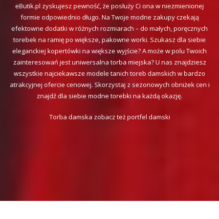
eButik.pl zyskujesz pewność, że posłuży Ci ona w niezmienionej
formie odpowiednio długo. Na Twoje modne zakupy czekają
efektowne dodatki w różnych rozmiarach – do małych, poręcznych
torebek na ramię po większe, pakowne worki. Szukasz dla siebie
eleganckiej kopertówki na większe wyjście? A może w polu Twoich
zainteresowań jest uniwersalna torba miejska? U nas znajdziesz
wszystkie najciekawsze modele tanich toreb damskich w bardzo
atrakcyjnej ofercie cenowej. Skorzystaj z sezonowych obniżek cen i
znajdź dla siebie modne torebki na każdą okazję.
Torba damska zobacz też portfel damski