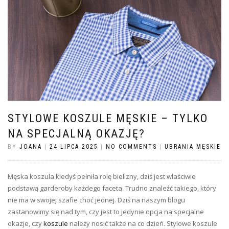
STYLOWE KOSZULE MĘSKIE – TYLKO
NA SPECJALNĄ OKAZJĘ?
BY
JOANA
|
24 LIPCA 2025
|
NO COMMENTS
|
UBRANIA MĘSKIE
Męska koszula kiedyś pełniła rolę bielizny, dziś jest właściwie
podstawą garderoby każdego faceta. Trudno znaleźć takiego, który
nie ma w swojej szafie choć jednej. Dziś na naszym blogu
zastanowimy się nad tym, czy jest to jedynie opcja na specjalne
okazje, czy
koszule
należy nosić także na co dzień. Stylowe koszule