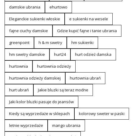
damskie ubrania
ehurtowo
Eleganckie sukienki włoskie
e sukienki na wesele
fajne ciuchy damskie
Gdzie kupić fajne i tanie ubrania
greenpoint
h & m swetry
hm sukienki
hm swetry damskie
hurt24
hurt odzież damska
hurtownia
hurtownia odzieży
hurtownia odzieży damskiej
hurtownia ubrań
hurt ubrań
Jakie bluzki są teraz modne
Jaki kolor bluzki pasuje do jeansów
Kiedy są wyprzedaże w sklepach
kolorowy sweter w paski
letnie wyprzedaże
mango ubrania