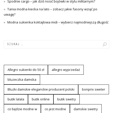
Spodnie cargo – jak dziś nosić bojówki w stylu militarnym?
Tania modna kiecka na lato – zobacz jakie fasony wziąć po
uwagę?
Modna sukienka koktajlowa midi – wybierz najmodniejszą długość
Allegro sukienki do 50 zł
allegro wyprzedaż
bluzeczka damska
Bluzki damskie eleganckie producent polski
bonprix sweter
butik lalala
butik online
butik swetry
co będzie modne w
co jest modne
damskie swetry