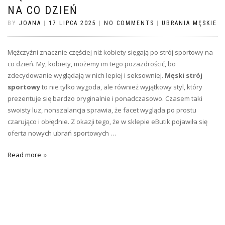
NA CO DZIEŃ
BY
JOANA
|
17 LIPCA 2025
|
NO COMMENTS
|
UBRANIA MĘSKIE
Mężczyźni znacznie częściej niż kobiety sięgają po strój sportowy na
co dzień. My, kobiety, możemy im tego pozazdrościć, bo
zdecydowanie wyglądają w nich lepiej i seksowniej.
Męski strój
sportowy
to nie tylko wygoda, ale również wyjątkowy styl, który
prezentuje się bardzo oryginalnie i ponadczasowo. Czasem taki
swoisty luz, nonszalancja sprawia, że facet wygląda po prostu
czarująco i obłędnie. Z okazji tego, że w sklepie eButik pojawiła się
oferta nowych ubrań sportowych …
Read more