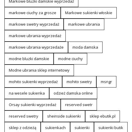
Markowe bluzki damskie wyprzedaż
markowe ciuchy za grosze
Markowe sukienki włoskie
markowe swetry wyprzedaż
markowe ubrania
markowe ubrania wyprzedaż
markowe ubrania wyprzedaże
moda damska
modne bluzki damskie
modne ciuchy
Modne ubrania sklep internetowy
mohito sukienki wyprzedaż
mohito swetry
msngr
na wesele sukienka
odzież damska online
Orsay sukienki wyprzedaż
reserved swetr
reserved swetry
sheinside sukienki
sklep ebutik.pl
sklep z odzieżą
sukienkach
sukienki
sukienki butik