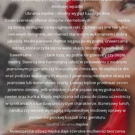
modowej wpadki.
Ubrania męskie – modny wygląd każdego dnia
Dzięki szerokiej ofercie sklepów internetowych
tanie ubrania
męskie
są dzisiaj dostępne na wyciągnięcie ręki. Zachwycają one nie tylko
ciekawym designem, ale również starannym wykonaniem i dobrą
jakością. Modni panowie chętnie sięgają po wygodną, uniwersalną
odzież, która przyda się na wiele okazji. Możemy tu wymienić
bawełniane
t-shirty
, tank topy, wygodne longsleeve’y czy ciepłe
swetry. Stworzą one harmonijną całość w zestawieniu z modnymi
jeansowymi joggerami czy klasycznymi chinosami. W cieplejsze dni
oraz podczas wakacyjnych wojaży z pewnością niezbędne okażą się
jeansowe lub materiałowe szorty. Łatwiej będzie przetrwać sezon
jesienno-zimowy, jeśli w męskiej szafie pojawi się wygodna bluza,
sweter oraz kurtka. Każdy mężczyzna od czasu do czasu uczestniczy
w spotkaniach o bardziej uroczystym charakterze. Biznesowy lunch,
randka czy wesele wymagają odpowiedniej modowej oprawy w
postaci eleganckiej koszuli oraz garnituru.
Modne ubrania
męskie
Nowoczesna odzież męska daje szerokie możliwości tworzenia