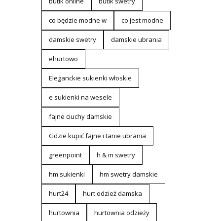
butik online
butik swetry
co będzie modne w
co jest modne
damskie swetry
damskie ubrania
ehurtowo
Eleganckie sukienki włoskie
e sukienki na wesele
fajne ciuchy damskie
Gdzie kupić fajne i tanie ubrania
greenpoint
h & m swetry
hm sukienki
hm swetry damskie
hurt24
hurt odzież damska
hurtownia
hurtownia odzieży