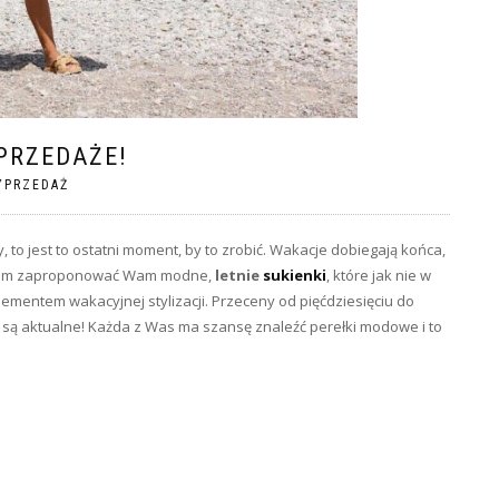
PRZEDAŻE!
YPRZEDAŻ
 to jest to ostatni moment, by to zrobić. Wakacje dobiegają końca,
wiłam zaproponować Wam modne,
letnie
sukienki
, które jak nie w
ementem wakacyjnej stylizacji. Przeceny od pięćdziesięciu do
ż są aktualne! Każda z Was ma szansę znaleźć perełki modowe i to