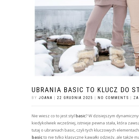
UBRANIA BASIC TO KLUCZ DO 
BY
JOANA
|
22 GRUDNIA 2025
|
NO COMMENTS
|
ZA
Nie wiesz co to jest styl
basic
? W dzisiejszym dynamiczny
kiedykolwiek wcześniej, istnieje pewna stała, która zaw
tutaj o ubraniach basic, czyli tych kluczowych elementac
basic
to nie tylko klasyczne kawałki odzieży, ale także m