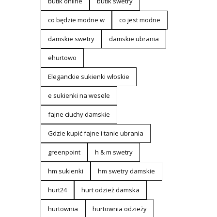
butik online
butik swetry
co będzie modne w
co jest modne
damskie swetry
damskie ubrania
ehurtowo
Eleganckie sukienki włoskie
e sukienki na wesele
fajne ciuchy damskie
Gdzie kupić fajne i tanie ubrania
greenpoint
h & m swetry
hm sukienki
hm swetry damskie
hurt24
hurt odzież damska
hurtownia
hurtownia odzieży