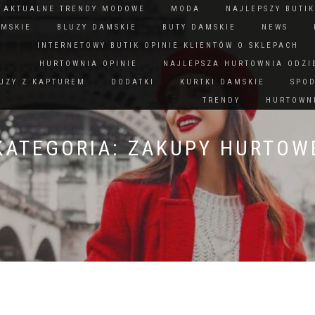
N AKTUALNE TRENDY MODOWE
MODA
NAJLEPSZY BUTIK
AMSKIE
BLUZY DAMSKIE
BUTY DAMSKIE
NEWS
INTERNETOWY BUTIK OPINIE KLIENTÓW O SKLEPACH
HURTOWNIA OPINIE
NAJLEPSZA HURTOWNIA ODZI
UZY Z KAPTUREM
DODATKI
KURTKI DAMSKIE
SPO
TRENDY
HURTOWNI
KATEGORIA:
ZAKUPY HURTOW