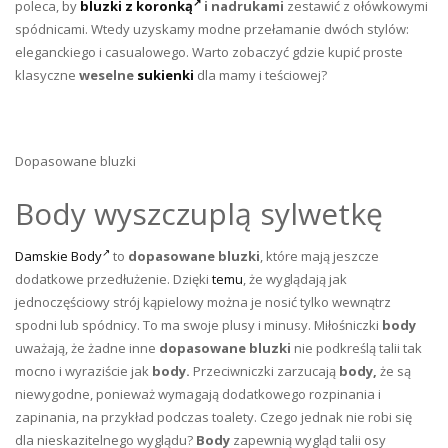
poleca, by
bluzki z koronką
i nadrukami
zestawić z ołówkowymi
spódnicami. Wtedy uzyskamy modne przełamanie dwóch stylów:
eleganckiego i casualowego. Warto zobaczyć gdzie kupić proste
klasyczne
weselne
sukienki
dla mamy i teściowej?
Dopasowane bluzki
Body wyszczuplą sylwetkę
Damskie Body
to
dopasowane bluzki
, które mają jeszcze
dodatkowe przedłużenie. Dzięki
temu
, że wyglądają jak
jednoczęściowy strój kąpielowy można je nosić tylko wewnątrz
spodni lub spódnicy. To ma swoje plusy i minusy. Miłośniczki
body
uważają, że żadne inne
dopasowane bluzki
nie podkreślą talii tak
mocno i wyraziście jak
body.
Przeciwniczki zarzucają
body,
że są
niewygodne, ponieważ wymagają dodatkowego rozpinania i
zapinania, na przykład podczas toalety. Czego jednak nie robi się
dla nieskazitelnego wyglądu?
Body
zapewnią wygląd talii osy