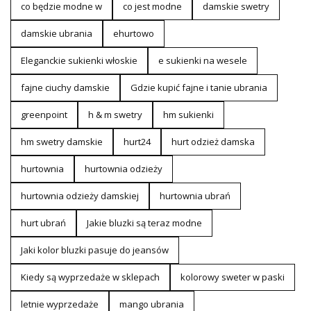
co będzie modne w
co jest modne
damskie swetry
damskie ubrania
ehurtowo
Eleganckie sukienki włoskie
e sukienki na wesele
fajne ciuchy damskie
Gdzie kupić fajne i tanie ubrania
greenpoint
h & m swetry
hm sukienki
hm swetry damskie
hurt24
hurt odzież damska
hurtownia
hurtownia odzieży
hurtownia odzieży damskiej
hurtownia ubrań
hurt ubrań
Jakie bluzki są teraz modne
Jaki kolor bluzki pasuje do jeansów
Kiedy są wyprzedaże w sklepach
kolorowy sweter w paski
letnie wyprzedaże
mango ubrania