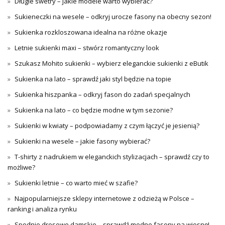
Długie swetry – jakie modele warto wybierać?
Sukieneczki na wesele – odkryj urocze fasony na obecny sezon!
Sukienka rozkloszowana idealna na różne okazje
Letnie sukienki maxi – stwórz romantyczny look
Szukasz Mohito sukienki – wybierz eleganckie sukienki z eButik
Sukienka na lato – sprawdź jaki styl będzie na topie
Sukienka hiszpanka – odkryj fason do zadań specjalnych
Sukienka na lato – co będzie modne w tym sezonie?
Sukienki w kwiaty – podpowiadamy z czym łączyć je jesienią?
Sukienki na wesele – jakie fasony wybierać?
T-shirty z nadrukiem w eleganckich stylizacjach – sprawdź czy to
możliwe?
Sukienki letnie – co warto mieć w szafie?
Najpopularniejsze sklepy internetowe z odzieżą w Polsce –
ranking i analiza rynku
Spodnie dresowe damskie – sprawdź modne fasony na wiosnę!