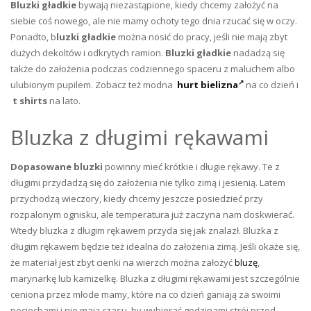
Bluzki gładkie
bywają niezastąpione, kiedy chcemy założyć na
siebie coś nowego, ale nie mamy ochoty tego dnia rzucać się w oczy.
Ponadto, b
luzki gładkie
można nosić do pracy, jeśli nie mają zbyt
dużych dekoltów i odkrytych ramion.
Bluzki gładkie
nadadzą się
także do założenia podczas codziennego spaceru z maluchem albo
ulubionym pupilem. Zobacz też
modna
hurt bielizna
na co dzień i
t shirts
na lato.
Bluzka z długimi rękawami
Dopasowane bluzki
powinny mieć krótkie i długie rękawy. Te z
długimi przydadzą się do założenia nie tylko zimą i jesienią. Latem
przychodzą wieczory, kiedy chcemy jeszcze posiedzieć przy
rozpalonym ognisku, ale temperatura już zaczyna nam doskwierać.
Wtedy bluzka z długim rękawem przyda się jak znalazł. Bluzka z
długim rękawem będzie też idealna do założenia zimą. Jeśli okaże się,
że materiał jest zbyt cienki na wierzch można założyć
bluzę
,
marynarkę lub kamizelkę. Bluzka z długimi rękawami jest szczególnie
ceniona przez młode mamy, które na co dzień ganiają za swoimi
pociechami i nie mają czasu, by wybierać godzinami strój przed