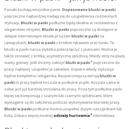
Pasiaki kochają wszystkie panie.
Dopasowane bluzki
w paski
poprzeczne najbardziej nadają się do uzupełnienia codziennych
stylizacji.
Bluzki w paski
podłużne będą idealne w zestawieniu z
eleganckimi strojami.
Bluzki w paski
poprzeczne są dostępne w
sklepie internetowym ebutik.pl Są tam
bluzki w paski
na
ramiączkach,
bluzki w paski
z krótkim rękawem oraz tuniki. Te
bluzki w paski nasza stylistka poleca łączyć z jeansami. Można je
także zestawić z krótką, asymetryczną spódnicą. Wtedy strój na plażę
mamy gotowy. Jeśli chcemy założyć
bluzki w paski
poprzeczne do
pracy najlepiej uzupełnić je żakietem. Dopiero wtedy stylizacja
będzie kompletna i elegancka. Bezpieczniejszą wersją
bluzki w
paski
to pracy będzie koszula w podłużne prążki. Koszula sama w
sobie jest już bardziej stosowna do pracy. Poza tym podłużne paski
lepiej się komponują z szarymi lub czarnymi spódnicami, które
wymagane są do założenia podczas wykonywania biurowej pracy.
Bluzki w paski
podłużne można uzupełnić dużym naszyjnikiem lub
kolią.
Zobacz więcej modnej
odzieży hurtownia
internetowa.