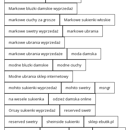
Markowe bluzki damskie wyprzedaż
markowe ciuchy za grosze
Markowe sukienki włoskie
markowe swetry wyprzedaż
markowe ubrania
markowe ubrania wyprzedaż
markowe ubrania wyprzedaże
moda damska
modne bluzki damskie
modne ciuchy
Modne ubrania sklep internetowy
mohito sukienki wyprzedaż
mohito swetry
msngr
na wesele sukienka
odzież damska online
Orsay sukienki wyprzedaż
reserved swetr
reserved swetry
sheinside sukienki
sklep ebutik.pl