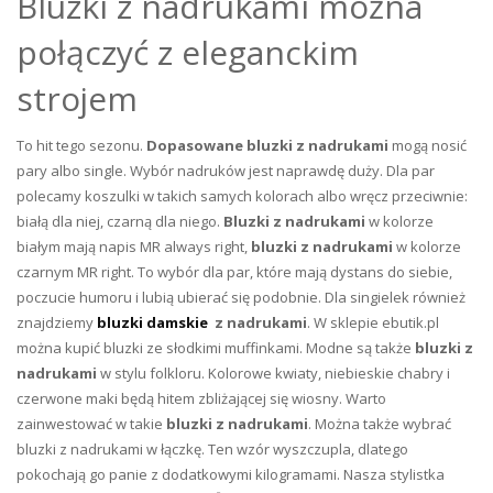
Bluzki z nadrukami można
połączyć z eleganckim
strojem
To hit tego sezonu.
Dopasowane bluzki z nadrukami
mogą nosić
pary albo single. Wybór nadruków jest naprawdę duży. Dla par
polecamy koszulki w takich samych kolorach albo wręcz przeciwnie:
białą dla niej, czarną dla niego.
Bluzki z nadrukami
w kolorze
białym mają napis MR always right,
bluzki z nadrukami
w kolorze
czarnym MR right. To wybór dla par, które mają dystans do siebie,
poczucie humoru i lubią ubierać się podobnie. Dla singielek również
znajdziemy
bluzki damskie
z nadrukami
. W sklepie ebutik.pl
można kupić bluzki ze słodkimi muffinkami. Modne są także
bluzki z
nadrukami
w stylu folkloru. Kolorowe kwiaty, niebieskie chabry i
czerwone maki będą hitem zbliżającej się wiosny. Warto
zainwestować w takie
bluzki z nadrukami
. Można także wybrać
bluzki z nadrukami w łączkę. Ten wzór wyszczupla, dlatego
pokochają go panie z dodatkowymi kilogramami. Nasza stylistka