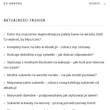
Nawigacja
DO KANONU
SIEBIE!
→
wpisu
AKTUALNOŚCI FASHION
Kolor ma znaczenie: Najmodniejsze palety barw na wesela 2026.
Co wybrać, by błyszczeć?
Komplety basic na lato w ebutik.pl – zobacz top zestawy
Rodzaje dekoltów a typ sylwetki – jak dobrać odpowiedni?
Stylizacje z modnymi bluzkami na wakacje – jaki look jest obecnie
na czasie?
Modne sukienki na wesele na lato – na jaki model postawić?
Niepowtarzalne sukienki – zobacz nową kolekcję sukienek od
eButik.pl
Marynarki damskie – podpowiadamy jak stylizować je latem?
Sukienki w kwiaty na wiosnę – poznaj ponadczasowy trend