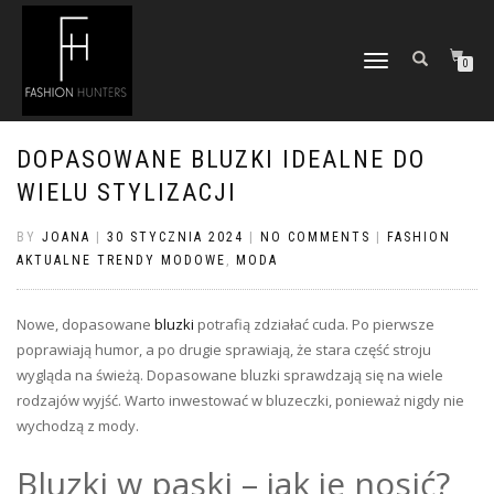
TOGGLE
0
NAVIGATION
DOPASOWANE BLUZKI IDEALNE DO
WIELU STYLIZACJI
BY
JOANA
|
30 STYCZNIA 2024
|
NO COMMENTS
|
FASHION
AKTUALNE TRENDY MODOWE
,
MODA
Nowe, dopasowane
bluzki
potrafią zdziałać cuda. Po pierwsze
poprawiają humor, a po drugie sprawiają, że stara część stroju
wygląda na świeżą. Dopasowane bluzki sprawdzają się na wiele
rodzajów wyjść. Warto inwestować w bluzeczki, ponieważ nigdy nie
wychodzą z mody.
Bluzki w paski – jak je nosić?