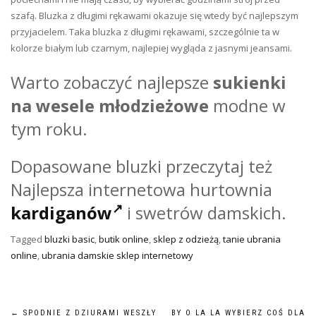
szafą. Bluzka z długimi rękawami okazuje się wtedy być najlepszym
przyjacielem. Taka bluzka z długimi rękawami, szczególnie ta w
kolorze białym lub czarnym, najlepiej wygląda z jasnymi jeansami.
Warto zobaczyć n
ajlepsze
sukienki
na wesele młodzieżowe
modne w
tym roku.
Dopasowane bluzki przeczytaj też
Najlepsza internetowa hurtownia
kardiganów
i swetrów damskich.
Tagged
bluzki basic
,
butik online
,
sklep z odzieżą
,
tanie ubrania
online
,
ubrania damskie sklep internetowy
←
SPODNIE Z DZIURAMI WESZŁY
BY O LA LA WYBIERZ COŚ DLA