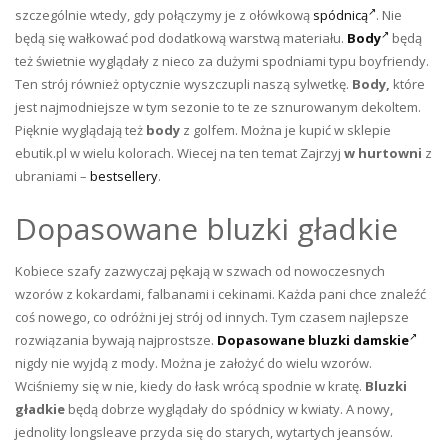
szczególnie wtedy, gdy połączymy je z ołówkową
spódnicą
. Nie
będą się wałkować pod dodatkową warstwą materiału.
Body
będą
też świetnie wyglądały z nieco za dużymi spodniami typu boyfriendy.
Ten strój również optycznie wyszczupli naszą sylwetkę.
Body,
które
jest najmodniejsze w tym sezonie to te ze sznurowanym dekoltem.
Pięknie wyglądają też
body
z golfem. Można je kupić w sklepie
ebutik.pl w wielu kolorach. Wiecej na ten temat
Zajrzyj
w hurtowni
z
ubraniami –
bestsellery
.
Dopasowane bluzki gładkie
Kobiece szafy zazwyczaj pękają w szwach od nowoczesnych
wzorów z kokardami, falbanami i cekinami. Każda pani chce znaleźć
coś nowego, co odróżni jej strój od innych. Tym czasem najlepsze
rozwiązania bywają najprostsze.
Dopasowane bluzki damskie
nigdy nie wyjdą z mody. Można je założyć do wielu wzorów.
Wciśniemy się w nie, kiedy do łask wrócą spodnie w kratę.
Bluzki
gładkie
będą dobrze wyglądały do spódnicy w kwiaty. A nowy,
jednolity longsleave przyda się do starych, wytartych jeansów.