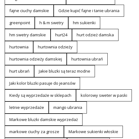
fajne ciuchy damskie
Gdzie kupić fajne i tanie ubrania
greenpoint
h & m swetry
hm sukienki
hm swetry damskie
hurt24
hurt odzież damska
hurtownia
hurtownia odzieży
hurtownia odzieży damskiej
hurtownia ubrań
hurt ubrań
Jakie bluzki są teraz modne
Jaki kolor bluzki pasuje do jeansów
Kiedy są wyprzedaże w sklepach
kolorowy sweter w paski
letnie wyprzedaże
mango ubrania
Markowe bluzki damskie wyprzedaż
markowe ciuchy za grosze
Markowe sukienki włoskie