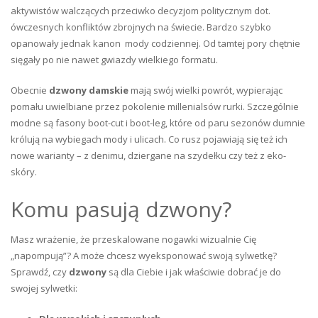
aktywistów walczących przeciwko decyzjom politycznym dot.
ówczesnych konfliktów zbrojnych na świecie. Bardzo szybko
opanowały jednak kanon mody codziennej. Od tamtej pory chętnie
sięgały po nie nawet gwiazdy wielkiego formatu.
Obecnie
dzwony damskie
mają swój wielki powrót, wypierając
pomału uwielbiane przez pokolenie millenialsów rurki. Szczególnie
modne są fasony boot-cut i boot-leg, które od paru sezonów dumnie
królują na wybiegach mody i ulicach. Co rusz pojawiają się też ich
nowe warianty – z denimu, dziergane na szydełku czy też z eko-
skóry.
Komu pasują dzwony?
Masz wrażenie, że przeskalowane nogawki wizualnie Cię
„napompują”? A może chcesz wyeksponować swoją sylwetkę?
Sprawdź, czy
dzwony
są dla Ciebie i jak właściwie dobrać je do
swojej sylwetki: