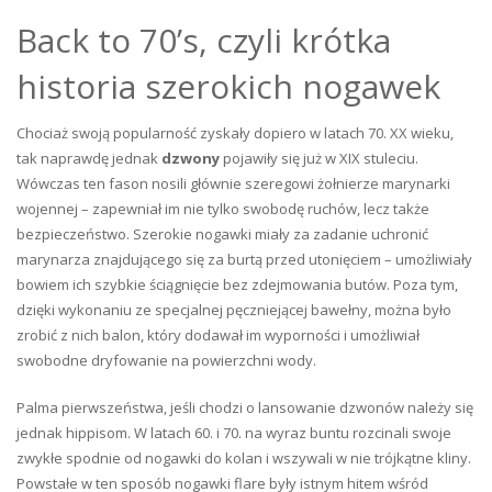
Back to 70’s, czyli krótka
historia szerokich nogawek
Chociaż swoją popularność zyskały dopiero w latach 70. XX wieku,
tak naprawdę jednak
dzwony
pojawiły się już w XIX stuleciu.
Wówczas ten fason nosili głównie szeregowi żołnierze marynarki
wojennej – zapewniał im nie tylko swobodę ruchów, lecz także
bezpieczeństwo. Szerokie nogawki miały za zadanie uchronić
marynarza znajdującego się za burtą przed utonięciem – umożliwiały
bowiem ich szybkie ściągnięcie bez zdejmowania butów. Poza tym,
dzięki wykonaniu ze specjalnej pęczniejącej bawełny, można było
zrobić z nich balon, który dodawał im wyporności i umożliwiał
swobodne dryfowanie na powierzchni wody.
Palma pierwszeństwa, jeśli chodzi o lansowanie dzwonów należy się
jednak hippisom. W latach 60. i 70. na wyraz buntu rozcinali swoje
zwykłe spodnie od nogawki do kolan i wszywali w nie trójkątne kliny.
Powstałe w ten sposób nogawki flare były istnym hitem wśród