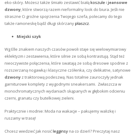
eko-skóry. Możesz także śmiało zestawić białą
koszule
i
jeansowe
dzwony
, które stworzą razem nieformalny look do biura. Jeśli nie
straszne Ci groźne spojrzenia Twojego szefa, polecamy do tego
także ramoneskę bądź długi skórzany
płaszcz
.
Miejski szyk
Wg Elle znakiem naszych czasów powoli staje się wielowymiarowy
eklektyzm i zestawienia, które silnie ze sobą kontrastują. Stąd też
nieoczywiste połączenia, które swatają ze sobą dresowe spodnie z
rozszerzaną nogawką i klasyczne czółenka, czy delikatne, satynowe
dzwony
z traktorową podeszwą. Nas totalnie zauroczyły jednak
garniturowe komplety z wygodnymi sneakersami. Zwłaszcza w
monochromatycznych wydaniach skąpanych w głębokim odcieniu
czerni, granatu czy butelkowej zieleni.
Praktycznie i modnie: Moda na wakacje – pakujemy walizkę i
ruszamy w trasę!
Chcesz wiedzieć Jak nosić
legginsy
na co dzień? Preczytaj nasz