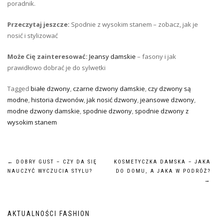
poradnik.
Przeczytaj jeszcze:
Spodnie z wysokim stanem – zobacz, jak je
nosić i stylizować
Może Cię zainteresować:
Jeansy damskie
– fasony i jak
prawidłowo dobrać je do sylwetki
Tagged
białe dzwony
,
czarne dzwony damskie
,
czy dzwony są
modne
,
historia dzwonów
,
jak nosić dzwony
,
jeansowe dzwony
,
modne dzwony damskie
,
spodnie dzwony
,
spodnie dzwony z
wysokim stanem
Nawigacja
←
DOBRY GUST – CZY DA SIĘ
KOSMETYCZKA DAMSKA – JAKA
NAUCZYĆ WYCZUCIA STYLU?
DO DOMU, A JAKA W PODRÓŻ?
wpisu
→
AKTUALNOŚCI FASHION