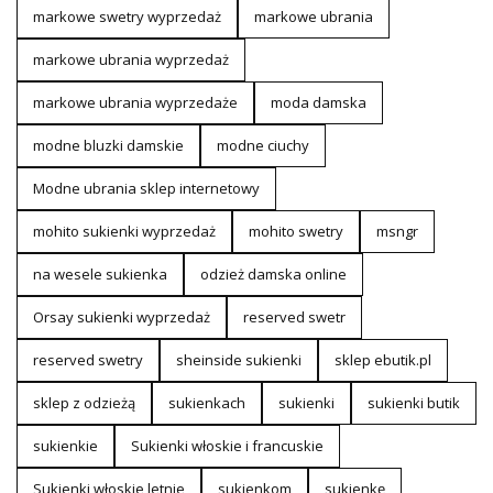
markowe swetry wyprzedaż
markowe ubrania
markowe ubrania wyprzedaż
markowe ubrania wyprzedaże
moda damska
modne bluzki damskie
modne ciuchy
Modne ubrania sklep internetowy
mohito sukienki wyprzedaż
mohito swetry
msngr
na wesele sukienka
odzież damska online
Orsay sukienki wyprzedaż
reserved swetr
reserved swetry
sheinside sukienki
sklep ebutik.pl
sklep z odzieżą
sukienkach
sukienki
sukienki butik
sukienkie
Sukienki włoskie i francuskie
Sukienki włoskie letnie
sukienkom
sukienkę