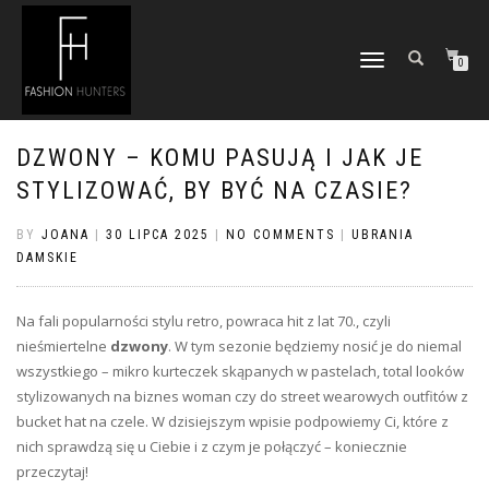
TOGGLE
0
NAVIGATION
DZWONY – KOMU PASUJĄ I JAK JE
STYLIZOWAĆ, BY BYĆ NA CZASIE?
BY
JOANA
|
30 LIPCA 2025
|
NO COMMENTS
|
UBRANIA
DAMSKIE
Na fali popularności stylu retro, powraca hit z lat 70., czyli
nieśmiertelne
dzwony
. W tym sezonie będziemy nosić je do niemal
wszystkiego – mikro kurteczek skąpanych w pastelach, total looków
stylizowanych na biznes woman czy do street wearowych outfitów z
bucket hat na czele. W dzisiejszym wpisie podpowiemy Ci, które z
nich sprawdzą się u Ciebie i z czym je połączyć – koniecznie
przeczytaj!