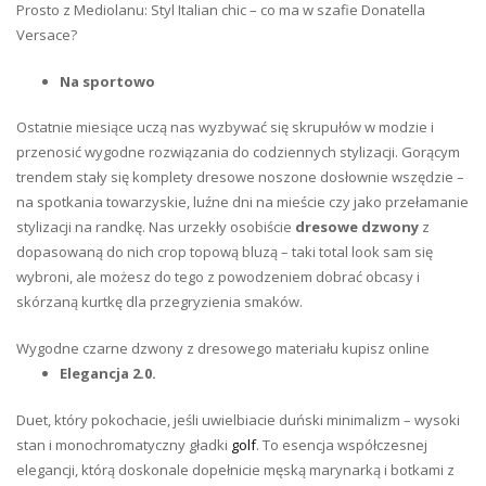
Prosto z Mediolanu: Styl Italian chic – co ma w szafie Donatella
Versace?
Na sportowo
Ostatnie miesiące uczą nas wyzbywać się skrupułów w modzie i
przenosić wygodne rozwiązania do codziennych stylizacji. Gorącym
trendem stały się komplety dresowe noszone dosłownie wszędzie –
na spotkania towarzyskie, luźne dni na mieście czy jako przełamanie
stylizacji na randkę. Nas urzekły osobiście
dresowe dzwony
z
dopasowaną do nich crop topową bluzą – taki total look sam się
wybroni, ale możesz do tego z powodzeniem dobrać obcasy i
skórzaną kurtkę dla przegryzienia smaków.
Wygodne czarne dzwony z dresowego materiału kupisz online
Elegancja 2.0.
Duet, który pokochacie, jeśli uwielbiacie duński minimalizm – wysoki
stan i monochromatyczny gładki
golf
. To esencja współczesnej
elegancji, którą doskonale dopełnicie męską marynarką i botkami z