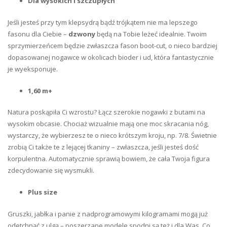
Dla wysokich i szczupłych
Jeśli jesteś przy tym klepsydrą bądź trójkątem nie ma lepszego
fasonu dla Ciebie –
dzwony
będą na Tobie leżeć idealnie. Twoim
sprzymierzeńcem będzie zwłaszcza fason boot-cut, o nieco bardziej
dopasowanej nogawce w okolicach bioder i ud, która fantastycznie
je wyeksponuje.
1,60 m+
Natura poskąpiła Ci wzrostu? Łącz szerokie nogawki z butami na
wysokim obcasie. Chociaż wizualnie mają one moc skracania nóg,
wystarczy, że wybierzesz te o nieco krótszym kroju, np. 7/8. Świetnie
zrobią Ci także te z lejącej tkaniny – zwłaszcza, jeśli jesteś dość
korpulentna. Automatycznie sprawią bowiem, że cała Twoja figura
zdecydowanie się wysmukli.
Plus size
Gruszki, jabłka i panie z nadprogramowymi kilogramami mogą już
odetchnąć z ulgą – poszerzane modele spodni są też i dla Was. Co