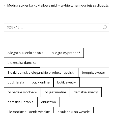
Modna sukienka koktajlowa midi – wybierz najmodniejszą długość
Allegro sukienki do 50 zł
allegro wyprzedaż
bluzeczka damska
Bluzki damskie eleganckie producent polski
bonprix sweter
butik lalala
butik online
butik swetry
co będzie modne w
co jest modne
damskie swetry
damskie ubrania
ehurtowo
Eleganckie sukienki włoskie
e sukienki na wesele