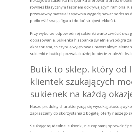
Koktajlowa sukienka hiszpanka oferowana przez e-butik.
również klasycznym fasonem odkrywającym ramiona. Klasyc
przewiewny materiał zapewnia wygodę nawet podczas dłu
podkreślić swoją figura i dodać strojowi lekkości.
Przy wyborze odpowiedniej sukienki warto zwrócić uwagę
dopasowania. Sukienka hiszpanka świetnie współgra zaró
akcesoriami, co czyni ją wyjątkowo uniwersalnym eleme
sukienki e-butik.pl pozwala każdej kobiecie znaleźć ide
Butik to sklep. który od 
klientek szukających mo
sukienek na każdą okazj
Nasze produkty charakteryzują się wysoką jakością wyk
zapraszamy do skorzystania z bogatej oferty naszego skl
Szukając tej idealnej sukienki, nie zapomnij sprawdzić 