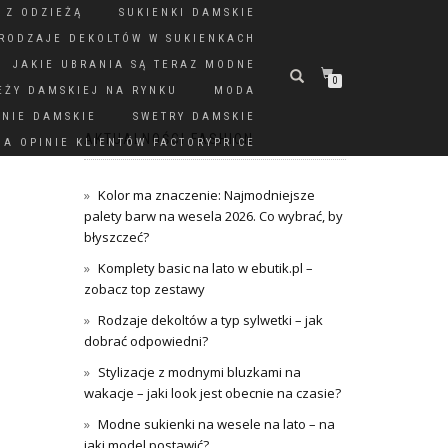
 Z ODZIEŻĄ
SUKIENKI DAMSKIE
RODZAJE DEKOLTÓW W SUKIENKACH
JAKIE UBRANIA SĄ TERAZ MODNE
0
EŻY DAMSKIEJ NA RYNKU
MODA
DNIE DAMSKIE
SWETRY DAMSKIE
AKTUALNOŚCI FASHION
A OPINIE KLIENTÓW FACTORYPRICE
Kolor ma znaczenie: Najmodniejsze
palety barw na wesela 2026. Co wybrać, by
błyszczeć?
Komplety basic na lato w ebutik.pl –
zobacz top zestawy
Rodzaje dekoltów a typ sylwetki – jak
dobrać odpowiedni?
Stylizacje z modnymi bluzkami na
wakacje – jaki look jest obecnie na czasie?
Modne sukienki na wesele na lato – na
jaki model postawić?