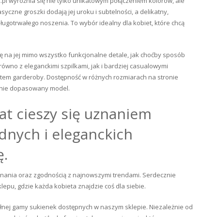
pl wyróżnia się nie tylko unikatowym połączeniem kolorów, ale
zne groszki dodają jej uroku i subtelności, a delikatny,
gotrwałego noszenia. To wybór idealny dla kobiet, które chcą
 na jej mimo wszystko funkcjonalne detale, jak choćby sposób
wno z eleganckimi szpilkami, jak i bardziej casualowymi
ntem garderoby. Dostępność w różnych rozmiarach na stronie
alnie dopasowany model.
lat cieszy się uznaniem
dnych i eleganckich
ę.
onania oraz zgodnością z najnowszymi trendami. Serdecznie
epu, gdzie każda kobieta znajdzie coś dla siebie.
pełnej gamy sukienek dostępnych w naszym sklepie. Niezależnie od