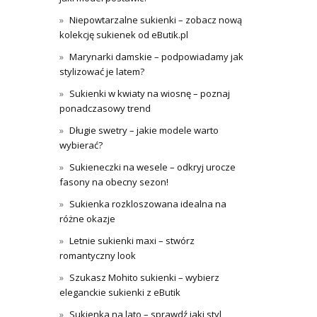
Niepowtarzalne sukienki – zobacz nową
kolekcję sukienek od eButik.pl
Marynarki damskie – podpowiadamy jak
stylizować je latem?
Sukienki w kwiaty na wiosnę – poznaj
ponadczasowy trend
Długie swetry – jakie modele warto
wybierać?
Sukieneczki na wesele – odkryj urocze
fasony na obecny sezon!
Sukienka rozkloszowana idealna na
różne okazje
Letnie sukienki maxi – stwórz
romantyczny look
Szukasz Mohito sukienki – wybierz
eleganckie sukienki z eButik
Sukienka na lato – sprawdź jaki styl