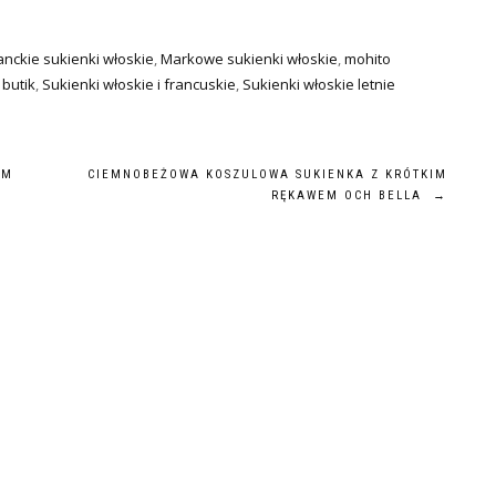
anckie sukienki włoskie
,
Markowe sukienki włoskie
,
mohito
 butik
,
Sukienki włoskie i francuskie
,
Sukienki włoskie letnie
YM
CIEMNOBEŻOWA KOSZULOWA SUKIENKA Z KRÓTKIM
RĘKAWEM OCH BELLA
→