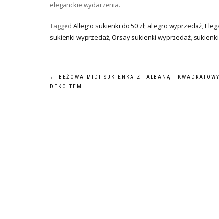
eleganckie wydarzenia.
Tagged
Allegro sukienki do 50 zł
,
allegro wyprzedaż
,
Eleg
sukienki wyprzedaż
,
Orsay sukienki wyprzedaż
,
sukienki
Nawigacja
←
BEŻOWA MIDI SUKIENKA Z FALBANĄ I KWADRATOW
DEKOLTEM
wpisu