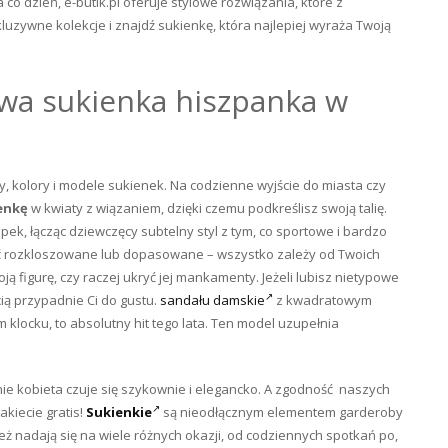
 co dzień, e-butik.pl oferuje stylowe rozwiązania, które z
uzywne kolekcje i znajdź sukienkę, która najlepiej wyraża Twoją
owa sukienka hiszpanka w
, kolory i modele sukienek. Na codzienne wyjście do miasta czy
enkę
w kwiaty z wiązaniem, dzięki czemu podkreślisz swoją talię.
ek, łącząc dziewczęcy subtelny styl z tym, co sportowe i bardzo
 rozkloszowane lub dopasowane – wszystko zależy od Twoich
ą figurę, czy raczej ukryć jej mankamenty. Jeżeli lubisz nietypowe
ią przypadnie Ci do gustu.
sandału damskie
z kwadratowym
 klocku, to absolutny hit tego lata. Ten model uzupełnia
nie kobieta czuje się szykownie i elegancko. A zgodność naszych
kiecie gratis!
Sukienkie
są nieodłącznym elementem garderoby
eż nadają się na wiele różnych okazji, od codziennych spotkań po,