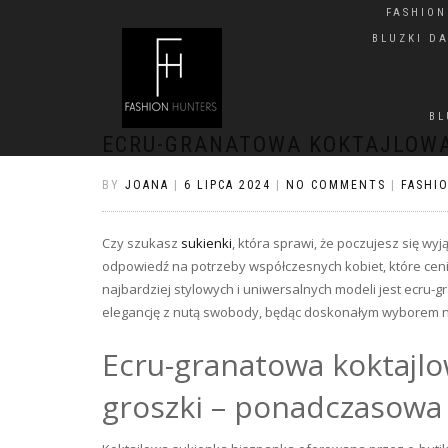
FASHIO
BLUZKI D
BL
ECRU-GRANATOWA KOKTAJLOWA
BY
JOANA
|
6 LIPCA 2024
|
NO COMMENTS
|
FASHI
Czy szukasz
sukienki
, która sprawi, że poczujesz się wy
odpowiedź na potrzeby współczesnych kobiet, które ceni
najbardziej stylowych i uniwersalnych modeli jest ecru-
elegancję z nutą swobody, będąc doskonałym wyborem na 
Ecru-granatowa koktajl
groszki – ponadczasowa 