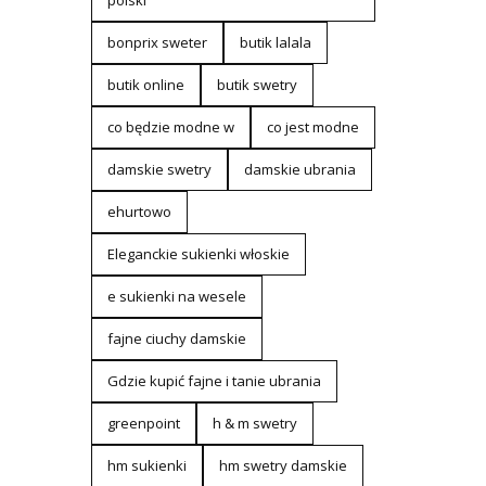
polski
bonprix sweter
butik lalala
butik online
butik swetry
co będzie modne w
co jest modne
damskie swetry
damskie ubrania
ehurtowo
Eleganckie sukienki włoskie
e sukienki na wesele
fajne ciuchy damskie
Gdzie kupić fajne i tanie ubrania
greenpoint
h & m swetry
hm sukienki
hm swetry damskie