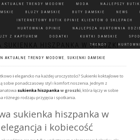
N AKTUALNE TRENDY MODOWE
MODA
NAJLEPSZY BUTIK
AMSKIE
BLUZY DAMSKIE
BUTY DAMSKIE
NEWS
INTERNETOWY BUTIK OPINIE KLIENTÓW O SKLEPACH
HURTOWNIA OPINIE
NAJLEPSZA HURTOWNIA ODZI
UZY Z KAPTUREM
DODATKI
KURTKI DAMSKIE
SPO
 SUKIENKA HISZPANKA W GROSZKI
TRENDY
HURTOWNI
ON AKTUALNE TRENDY MODOWE
,
SUKIENKI DAMSKIE
jątkowo
i
elegancko na każdej uroczystości? Sukienki koktajlowe to
ą sobie ponadczasowy styl i komfort noszenia. Jednym z
granatowa
sukienka hiszpanka
w groszki
, która łączy w sobie
różnego rodzaju przyjęcia i spotkania.
owa sukienka hiszpanka w
elegancja i kobiecość