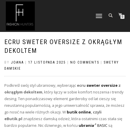
TOGGLE
0
NAVIGATION
ECRU SWETER OVERSIZE Z OKRĄGŁYM
DEKOLTEM
BY
JOANA
|
17 LISTOPADA 2025
|
NO COMMENTS
|
SWETRY
DAMSKIE
Podkreśl swój styl ubraniowy, wybierając
ecru
sweter oversize
z
okrągłym dekoltem
, który łączy w sobie komfort noszenia i trendy
desing. Ten ponadczasowy element garderoby od lat cieszy się
nieustanną popularnością, a jego uniwersalność sprawia, że możesz
go nosić na wiele różnych okazji. W
butik online
, czyli
eButik.pl
znajdziesz damską odzież, która ostatnimi czas stała się
bardzo popularne. Nic dziwnego, w końcu
ubrania
BASIC
są