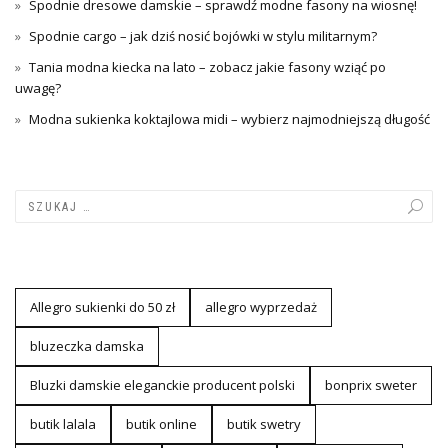
Spodnie dresowe damskie – sprawdź modne fasony na wiosnę!
Spodnie cargo – jak dziś nosić bojówki w stylu militarnym?
Tania modna kiecka na lato – zobacz jakie fasony wziąć po
uwagę?
Modna sukienka koktajlowa midi – wybierz najmodniejszą długość
Allegro sukienki do 50 zł
allegro wyprzedaż
bluzeczka damska
Bluzki damskie eleganckie producent polski
bonprix sweter
butik lalala
butik online
butik swetry