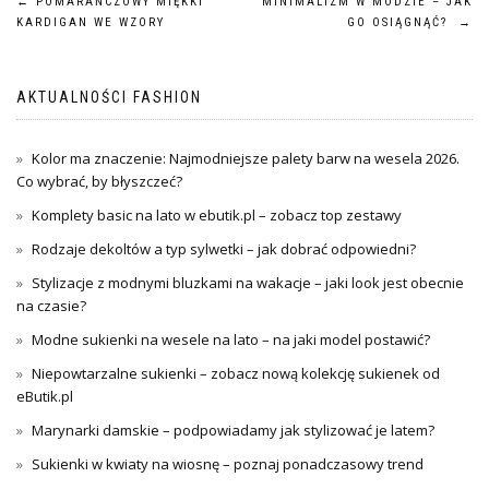
Nawigacja
←
POMARAŃCZOWY MIĘKKI
MINIMALIZM W MODZIE – JAK
KARDIGAN WE WZORY
GO OSIĄGNĄĆ?
→
wpisu
AKTUALNOŚCI FASHION
Kolor ma znaczenie: Najmodniejsze palety barw na wesela 2026.
Co wybrać, by błyszczeć?
Komplety basic na lato w ebutik.pl – zobacz top zestawy
Rodzaje dekoltów a typ sylwetki – jak dobrać odpowiedni?
Stylizacje z modnymi bluzkami na wakacje – jaki look jest obecnie
na czasie?
Modne sukienki na wesele na lato – na jaki model postawić?
Niepowtarzalne sukienki – zobacz nową kolekcję sukienek od
eButik.pl
Marynarki damskie – podpowiadamy jak stylizować je latem?
Sukienki w kwiaty na wiosnę – poznaj ponadczasowy trend