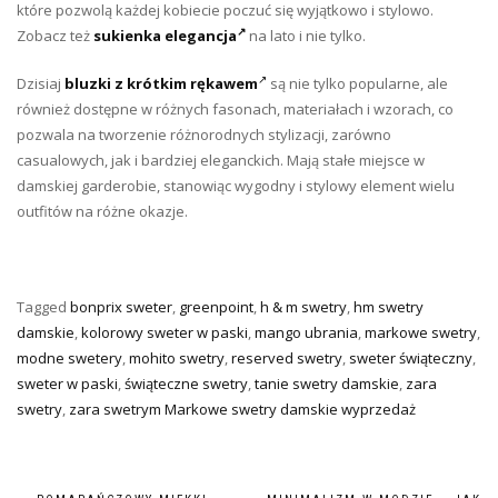
które pozwolą każdej kobiecie poczuć się wyjątkowo i stylowo.
Zobacz też
sukienka elegancja
na lato i nie tylko.
Dzisiaj
bluzki z krótkim rękawem
są nie tylko popularne, ale
również dostępne w różnych fasonach, materiałach i wzorach, co
pozwala na tworzenie różnorodnych stylizacji, zarówno
casualowych, jak i bardziej eleganckich. Mają stałe miejsce w
damskiej garderobie, stanowiąc wygodny i stylowy element wielu
outfitów na różne okazje.
Tagged
bonprix sweter
,
greenpoint
,
h & m swetry
,
hm swetry
damskie
,
kolorowy sweter w paski
,
mango ubrania
,
markowe swetry
,
modne swetery
,
mohito swetry
,
reserved swetry
,
sweter świąteczny
,
sweter w paski
,
świąteczne swetry
,
tanie swetry damskie
,
zara
swetry
,
zara swetrym Markowe swetry damskie wyprzedaż