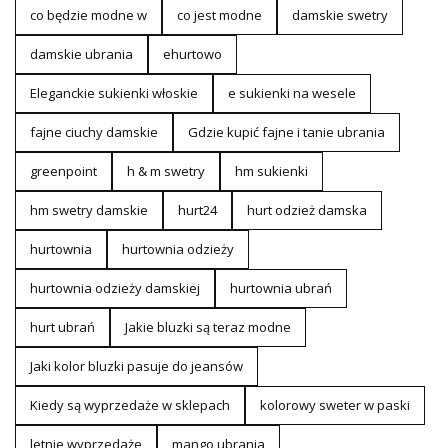
co będzie modne w
co jest modne
damskie swetry
damskie ubrania
ehurtowo
Eleganckie sukienki włoskie
e sukienki na wesele
fajne ciuchy damskie
Gdzie kupić fajne i tanie ubrania
greenpoint
h & m swetry
hm sukienki
hm swetry damskie
hurt24
hurt odzież damska
hurtownia
hurtownia odzieży
hurtownia odzieży damskiej
hurtownia ubrań
hurt ubrań
Jakie bluzki są teraz modne
Jaki kolor bluzki pasuje do jeansów
Kiedy są wyprzedaże w sklepach
kolorowy sweter w paski
letnie wyprzedaże
mango ubrania