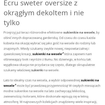
Ecru sweter oversize z
okrągłym dekoltem i nie
tylko
Przejrzyj już teraz różnorodne efektowne
sukienkie na wesele
, by
olśnić innych dopracowaną garderobą. Od czasu do czasu każda
kobieta ma okazję wybrać się jako gość na wesele do rodziny lub
znajomych. Wtedy szukamy zwykle nowej, niepowtarzalnej i
zjawiskowej kreacji,
sukienki na wesele
która zapewni nam
olśniewający look i wyróżni z tłumu. Nic dziwnego, w końcu tak
wyjątkowa okazja nie przydarza się często, dlatego skrupulatnie
szukamy właściwej
sukienki
na wesele.
Lato to idealny czas na wesela, a wybór odpowiedniej
sukienki na
wesele
może być prawdziwą przyjemnością! W ciepłych miesiącach
modne sukienkie na wesele na lato zachwycają lekkością,
zwiewnością i kolorami, które doskonale wpisują się w letnią
atmosferę. W najnowszych kolekcjach znajdziemy wiele inspiracji,