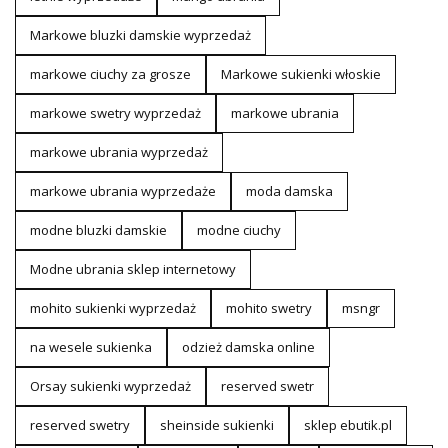
Markowe bluzki damskie wyprzedaż
markowe ciuchy za grosze
Markowe sukienki włoskie
markowe swetry wyprzedaż
markowe ubrania
markowe ubrania wyprzedaż
markowe ubrania wyprzedaże
moda damska
modne bluzki damskie
modne ciuchy
Modne ubrania sklep internetowy
mohito sukienki wyprzedaż
mohito swetry
msngr
na wesele sukienka
odzież damska online
Orsay sukienki wyprzedaż
reserved swetr
reserved swetry
sheinside sukienki
sklep ebutik.pl