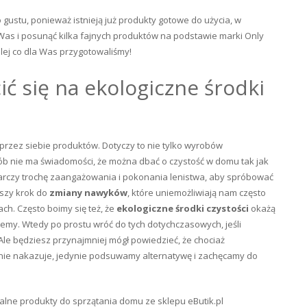
 gustu, ponieważ istnieją już produkty gotowe do użycia, w
s i posunąć kilka fajnych produktów na podstawie marki Only
alej co dla Was przygotowaliśmy!
ć się na ekologiczne środki
przez siebie produktów. Dotyczy to nie tylko wyrobów
sób nie ma świadomości, że można dbać o czystość w domu tak jak
tarczy trochę zaangażowania i pokonania lenistwa, aby spróbować
wszy krok do
zmiany nawyków
, które uniemożliwiają nam często
ch. Często boimy się też, że
ekologiczne środki czystości
okażą
jemy. Wtedy po prostu wróć do tych dotychczasowych, jeśli
 Ale będziesz przynajmniej mógł powiedzieć, że chociaż
 nie nakazuje, jedynie podsuwamy alternatywę i zachęcamy do
ralne produkty do sprzątania domu ze sklepu eButik.pl