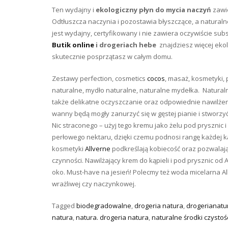
Ten wydajny i
ekologiczny płyn do mycia naczyń
zawie
Odtłuszcza naczynia i pozostawia błyszczące, a natura
jest wydajny, certyfikowany i nie zawiera oczywiście su
Butik online
i drogeriach hebe
znajdziesz więcej eko
skutecznie posprzątasz w całym domu.
Zestawy perfection, cosmetics
cocos
, masaż, kosmetyki, 
naturalne, mydło naturalne, naturalne mydełka. Naturaln
także delikatne oczyszczanie oraz odpowiednie nawilżen
wanny będą mogły zanurzyć się w gęstej pianie i stwor
Nic straconego – użyj tego kremu jako żelu pod prysznic
perłowego nektaru, dzięki czemu podnosi rangę każdej k
kosmetyki
Allverne
podkreślają kobiecość oraz pozwalają
czynności. Nawilżający krem do kąpieli i pod prysznic od 
oko. Must-have na jesień! Polecmy też woda micelarna Al
wrażliwej czy naczynkowej.
Tagged
biodegradowalne
,
drogeria natura
,
drogerianatu
natura
,
natura. drogeria natura
,
naturalne środki czystoś