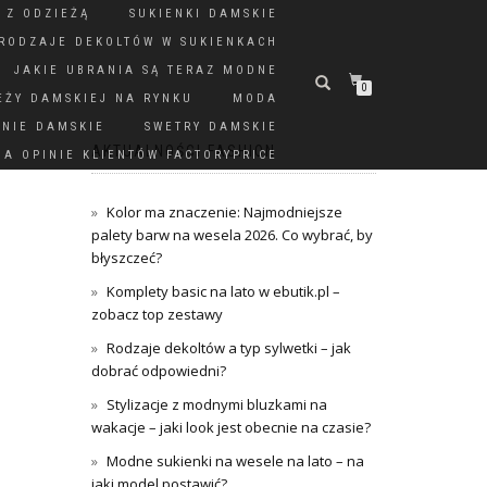
 Z ODZIEŻĄ
SUKIENKI DAMSKIE
RODZAJE DEKOLTÓW W SUKIENKACH
JAKIE UBRANIA SĄ TERAZ MODNE
0
EŻY DAMSKIEJ NA RYNKU
MODA
DNIE DAMSKIE
SWETRY DAMSKIE
AKTUALNOŚCI FASHION
A OPINIE KLIENTÓW FACTORYPRICE
Kolor ma znaczenie: Najmodniejsze
palety barw na wesela 2026. Co wybrać, by
błyszczeć?
Komplety basic na lato w ebutik.pl –
zobacz top zestawy
Rodzaje dekoltów a typ sylwetki – jak
dobrać odpowiedni?
Stylizacje z modnymi bluzkami na
wakacje – jaki look jest obecnie na czasie?
Modne sukienki na wesele na lato – na
jaki model postawić?