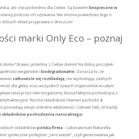
owiska, ale i bezpośrednio dla Ciebie. Są bowiem
bezpieczne w
stancji podczas ich używania. Nie można powiedzieć tego o
 których skład przyprawia o dreszcze!
ości marki Only Eco – poznaj
m domu? Brawo, jesteśmy z Ciebie dumni! Na dobry początek
zupełności wegańskie i
biodegradowalne
. Oznacza to, że
onieważ
całkowicie się rozkładają
, nie wydzielając żadnych
domość dla gleby oraz wszystkich żywych organizmów w całym
 wytwarzana przez mikroorganizmy biosurfaktyna pochodząca z
 antybakteryjne. Reszta składników również pochodzi
z
eż posiadają swoje unikalne właściwości. Ciekawi fakt, że każdy
e składników pochodzenia naturalnego
!
 polskich składników
polska firma
– Laboratorium Naturella.
lne społecznie podejście „zero waste”, czyli generowania jak