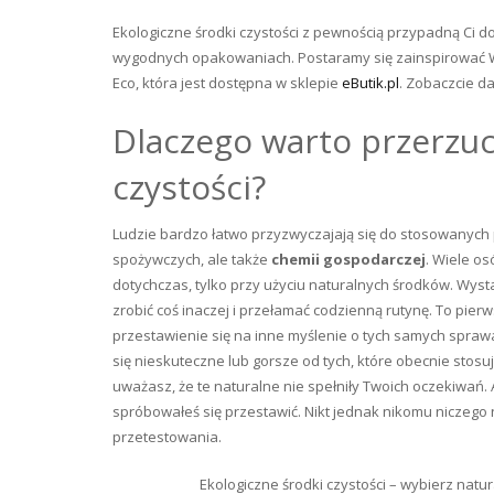
Ekologiczne środki czystości z pewnością przypadną Ci do
wygodnych opakowaniach. Postaramy się zainspirować Wa
Eco, która jest dostępna w sklepie
eButik.pl
. Zobaczcie d
Dlaczego warto przerzuci
czystości?
Ludzie bardzo łatwo przyzwyczajają się do stosowanych 
spożywczych, ale także
chemii gospodarczej
. Wiele o
dotychczas, tylko przy użyciu naturalnych środków. Wys
zrobić coś inaczej i przełamać codzienną rutynę. To pier
przestawienie się na inne myślenie o tych samych sprawa
się nieskuteczne lub gorsze od tych, które obecnie stosu
uważasz, że te naturalne nie spełniły Twoich oczekiwań.
spróbowałeś się przestawić. Nikt jednak nikomu niczego
przetestowania.
Ekologiczne środki czystości – wybierz natu