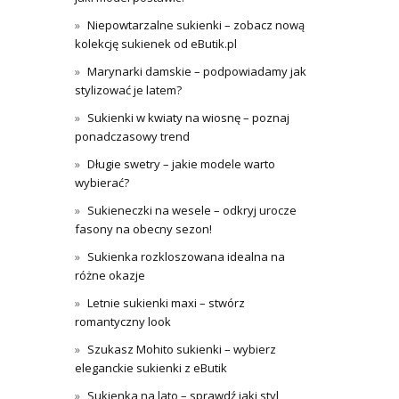
Niepowtarzalne sukienki – zobacz nową
kolekcję sukienek od eButik.pl
Marynarki damskie – podpowiadamy jak
stylizować je latem?
Sukienki w kwiaty na wiosnę – poznaj
ponadczasowy trend
Długie swetry – jakie modele warto
wybierać?
Sukieneczki na wesele – odkryj urocze
fasony na obecny sezon!
Sukienka rozkloszowana idealna na
różne okazje
Letnie sukienki maxi – stwórz
romantyczny look
Szukasz Mohito sukienki – wybierz
eleganckie sukienki z eButik
Sukienka na lato – sprawdź jaki styl