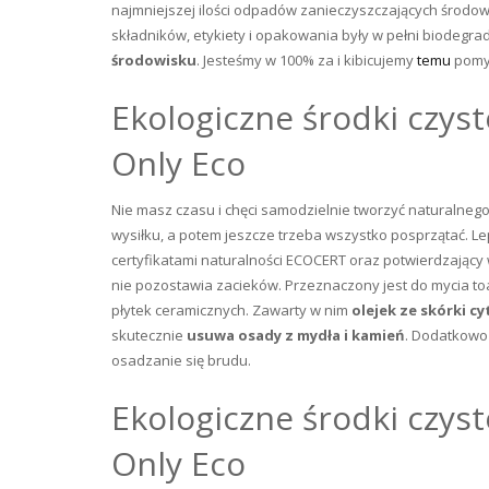
najmniejszej ilości odpadów zanieczyszczających środow
składników, etykiety i opakowania były w pełni biodegr
środowisku
. Jesteśmy w 100% za i kibicujemy
temu
pomy
Ekologiczne środki czyst
Only Eco
Nie masz czasu i chęci samodzielnie tworzyć naturalne
wysiłku, a potem jeszcze trzeba wszystko posprzątać. L
certyfikatami naturalności ECOCERT oraz potwierdzający
nie pozostawia zacieków. Przeznaczony jest do mycia to
płytek ceramicznych. Zawarty w nim
olejek ze skórki cy
skutecznie
usuwa osady z mydła i kamień
. Dodatkowo
osadzanie się brudu.
Ekologiczne środki czyst
Only Eco