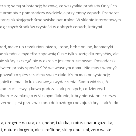
ra tę samą substancję bazową, co wszystkie produkty Only Eco.
lne aromaty z pomarańczy wydzielają przyjemny zapach. Preparat
bstancji skażających środowisko naturalne. W sklepie internetowym
logicznych środków czystości w dobrych cenach, którymi
pod, make up revolution, nivea, lirene, hebe online, kosmetyki
e składniki mydełka zapewnią Ci nie tylko ucztę dla zmysłów, ale
ie skóry szczególnie w okresie jesienno-zimowym. Posiadaczki
zyć w ten prosty sposób SPA we własnym domu! Nie masz wanny?
 i pozwól rozpieszczać mu swoje ciało. Krem ma konsystencję
ąpieli niemal do luksusowego wydarzenia! Sama widzisz, że
 poczuć się wyjątkowo podczas tak prostych, codziennych
Allverne zamknięto w ślicznym flakonie, który nieustannie cieszy
lverne – jest przeznaczona do każdego rodzaju skóry – także do
ra
,
drogerie natura
,
eco
,
hebe
,
i ulotka
,
n atura
,
natur gazetka
,
ci
,
nature dorgeria
,
olejki roślinne
,
sklep ebutik.pl
,
zero waste