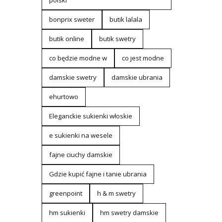
polski
bonprix sweter
butik lalala
butik online
butik swetry
co będzie modne w
co jest modne
damskie swetry
damskie ubrania
ehurtowo
Eleganckie sukienki włoskie
e sukienki na wesele
fajne ciuchy damskie
Gdzie kupić fajne i tanie ubrania
greenpoint
h & m swetry
hm sukienki
hm swetry damskie