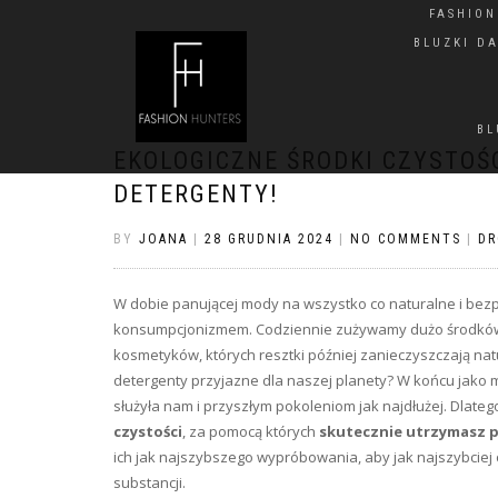
FASHIO
BLUZKI D
BL
EKOLOGICZNE ŚRODKI CZYSTOŚ
DETERGENTY!
BY
JOANA
|
28 GRUDNIA 2024
|
NO COMMENTS
|
DR
W dobie panującej mody na wszystko co naturalne i bez
konsumpcjonizmem. Codziennie zużywamy dużo środków
kosmetyków, których resztki później zanieczyszczają nat
detergenty przyjazne dla naszej planety? W końcu jako 
służyła nam i przyszłym pokoleniom jak najdłużej. Dla
czystości
, za pomocą których
skutecznie utrzymasz
ich jak najszybszego wypróbowania, aby jak najszybciej
substancji.