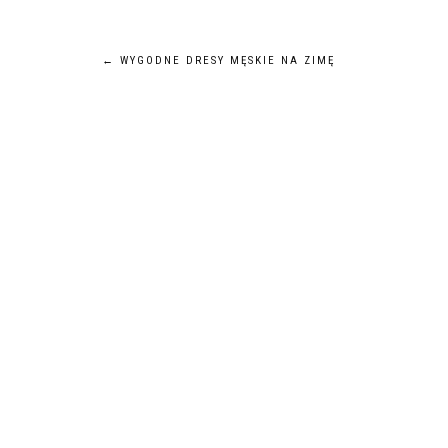
Nawigacja
←
WYGODNE DRESY MĘSKIE NA ZIMĘ
wpisu