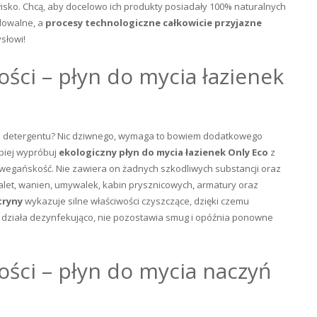
isko. Chcą, aby docelowo ich produkty posiadały 100% naturalnych
adowalne, a
procesy technologiczne całkowicie przyjazne
słowi!
ości – płyn do mycia łazienek
go detergentu? Nic dziwnego, wymaga to bowiem dodatkowego
epiej wypróbuj
ekologiczny płyn do mycia łazienek Only Eco
z
 wegańskość. Nie zawiera on żadnych szkodliwych substancji oraz
alet, wanien, umywalek, kabin prysznicowych, armatury oraz
tryny
wykazuje silne właściwości czyszczące, dzięki czemu
 działa dezynfekująco, nie pozostawia smug i opóźnia ponowne
ości – płyn do mycia naczyń