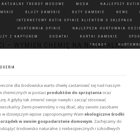
N AKTUALNE TRENDY MODOWE
MODA
NAJLEPSZY BUTIK
AMSKIE
BLUZY DAMSKIE
BUTY DAMSKIE
NEWS
INTERNETOWY BUTIK OPINIE KLIENTÓW O SKLEPACH
HURTOWNIA OPINIE
NAJLEPSZA HURTOWNIA ODZI
UZY Z KAPTUREM
DODATKI
KURTKI DAMSKIE
SPO
CI – WYMIEŃ CHEMIĘ NA NATURALNE
TRENDY
HURTOWNI
OGERIA
pieczne dla środowiska warto chwilę zastanowić się nad naszym
 chemicznych w postaci
produktów do sprzątania
oraz
urę. A gdyby tak zmienić swoje nawyki i zacząć stosować
mieszkańcy Ziemi powinniśmy o nią dbać, aby swoimi zasobami
tego w dzisiejszym wpisie zaproponujemy Wam
ekologiczne środki
 porządek w swoim gospodarstwie domowym
. Zachęcamy do
 odciążyć środowisko naturalne z niebezpiecznych i szkodliwych