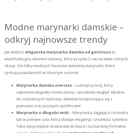
Modne marynarki damskie –
odkryj najnowsze trendy
Jak widzisz
elegancka marynarka damska od garnituru
to
wielofunkcyjny element odzieży, który przyda Ci się na wiele różnych
okazji. Oto kilka modnych fasonów damskiej marynarki, które
zyskują popularność w obecnym sezonie:
Marynarka damska oversize
– Luźniejszy krój, który
zapewnia wygodę i nowoczesny, casualowy wygląd. Idealna
do codziennych stylizacji i świetnie komponująca się z
jeansami oraz prostymi spódnicami.
Marynarka o długości midi
– Marynarka sięgająca za biodra
lub w połowie uda, która dodaje elegancji i smukłości sylwetce.
Taka opcja
będzie doskonała do biura i na bardziej formalne
okazje. Dobierz sobie do niej
materiałowe spodnie od