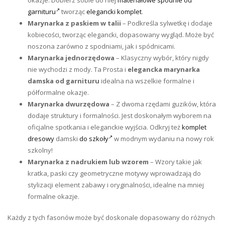
garnituru
tworząc
elegancki komplet
.
Marynarka z paskiem w talii
– Podkreśla sylwetkę i dodaje
kobiecości, tworząc elegancki, dopasowany wygląd. Może być
noszona zarówno z spodniami, jak i spódnicami.
Marynarka jednorzędowa
– Klasyczny wybór, który nigdy
nie wychodzi z mody. Ta Prosta i
elegancka marynarka
damska od garnituru
idealna na wszelkie formalne i
półformalne okazje.
Marynarka dwurzędowa
– Z dwoma rzędami guzików, która
dodaje struktury i formalności. Jest doskonałym wyborem na
oficjalne spotkania i eleganckie wyjścia. Odkryj też
komplet
dresowy
damski
do szkoły
w modnym wydaniu na nowy rok
szkolny!
Marynarka z nadrukiem lub wzorem
– Wzory takie jak
kratka, paski czy geometryczne motywy wprowadzają do
stylizacji element zabawy i oryginalności, idealne na mniej
formalne okazje.
Każdy z tych fasonów może być doskonale dopasowany do różnych