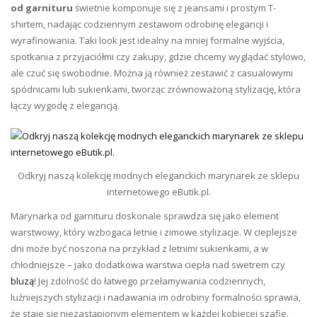
od garnituru
świetnie komponuje się z jeansami i prostym T-
shirtem, nadając codziennym zestawom odrobinę elegancji i
wyrafinowania. Taki look jest idealny na mniej formalne wyjścia,
spotkania z przyjaciółmi czy zakupy, gdzie chcemy wyglądać stylowo,
ale czuć się swobodnie. Można ją również zestawić z casualowymi
spódnicami lub sukienkami, tworząc zrównoważoną stylizację, która
łączy wygodę z elegancją.
Odkryj naszą kolekcję modnych eleganckich marynarek ze sklepu
internetowego eButik.pl.
Marynarka od garnituru doskonale sprawdza się jako element
warstwowy, który wzbogaca letnie i zimowe stylizacje. W cieplejsze
dni może być noszona na przykład z letnimi sukienkami, a w
chłodniejsze – jako dodatkowa warstwa ciepła nad swetrem czy
bluzą
! Jej zdolność do łatwego przełamywania codziennych,
luźniejszych stylizacji i nadawania im odrobiny formalności sprawia,
że staje się niezastąpionym elementem w każdej kobiecej szafie.