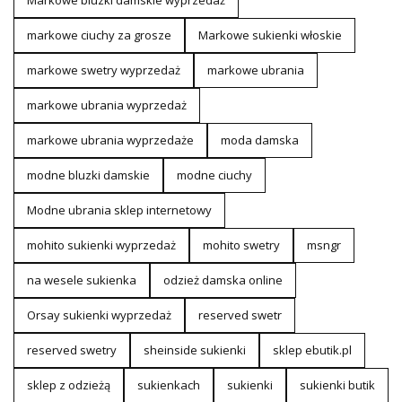
markowe ciuchy za grosze
Markowe sukienki włoskie
markowe swetry wyprzedaż
markowe ubrania
markowe ubrania wyprzedaż
markowe ubrania wyprzedaże
moda damska
modne bluzki damskie
modne ciuchy
Modne ubrania sklep internetowy
mohito sukienki wyprzedaż
mohito swetry
msngr
na wesele sukienka
odzież damska online
Orsay sukienki wyprzedaż
reserved swetr
reserved swetry
sheinside sukienki
sklep ebutik.pl
sklep z odzieżą
sukienkach
sukienki
sukienki butik