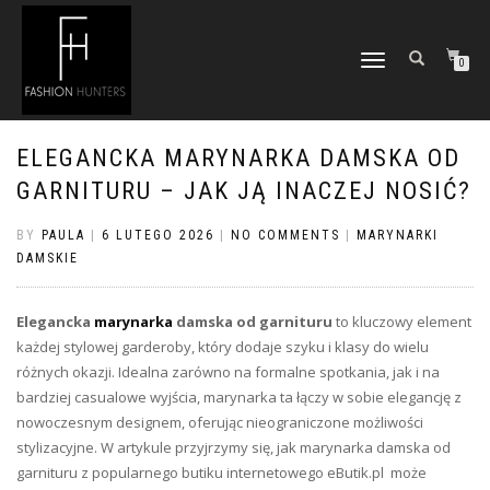
TOGGLE
0
NAVIGATION
ELEGANCKA MARYNARKA DAMSKA OD
GARNITURU – JAK JĄ INACZEJ NOSIĆ?
BY
PAULA
|
6 LUTEGO 2026
|
NO COMMENTS
|
MARYNARKI
DAMSKIE
Elegancka
marynarka
damska od garnituru
to kluczowy element
każdej stylowej garderoby, który dodaje szyku i klasy do wielu
różnych okazji. Idealna zarówno na formalne spotkania, jak i na
bardziej casualowe wyjścia, marynarka ta łączy w sobie elegancję z
nowoczesnym designem, oferując nieograniczone możliwości
stylizacyjne. W artykule przyjrzymy się, jak marynarka damska od
garnituru z popularnego butiku internetowego eButik.pl może