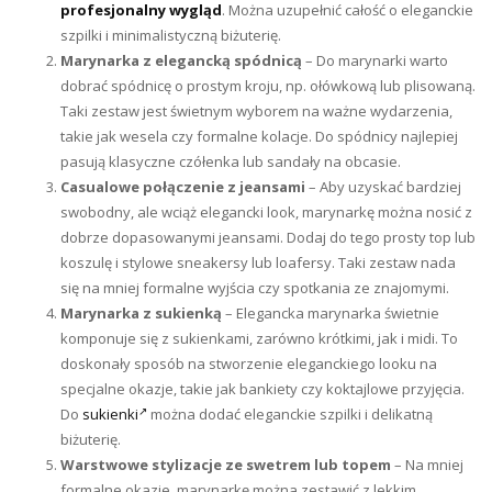
profesjonalny wygląd
. Można uzupełnić całość o eleganckie
szpilki i minimalistyczną biżuterię.
Marynarka z elegancką spódnicą
– Do marynarki warto
dobrać spódnicę o prostym kroju, np. ołówkową lub plisowaną.
Taki zestaw jest świetnym wyborem na ważne wydarzenia,
takie jak wesela czy formalne kolacje. Do spódnicy najlepiej
pasują klasyczne czółenka lub sandały na obcasie.
Casualowe połączenie z jeansami
– Aby uzyskać bardziej
swobodny, ale wciąż elegancki look, marynarkę można nosić z
dobrze dopasowanymi jeansami. Dodaj do tego prosty top lub
koszulę i stylowe sneakersy lub loafersy. Taki zestaw nada
się na mniej formalne wyjścia czy spotkania ze znajomymi.
Marynarka z sukienką
– Elegancka marynarka świetnie
komponuje się z sukienkami, zarówno krótkimi, jak i midi. To
doskonały sposób na stworzenie eleganckiego looku na
specjalne okazje, takie jak bankiety czy koktajlowe przyjęcia.
Do
sukienki
można dodać eleganckie szpilki i delikatną
biżuterię.
Warstwowe stylizacje ze swetrem lub topem
– Na mniej
formalne okazje, marynarkę można zestawić z lekkim