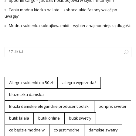
Spodnie cargo – jak dziś nosić bojówki w stylu militarnym?
Tania modna kiecka na lato – zobacz jakie fasony wziąć po
uwagę?
Modna sukienka koktajlowa midi – wybierz najmodniejszą długość
Allegro sukienki do 50 zł
allegro wyprzedaż
bluzeczka damska
Bluzki damskie eleganckie producent polski
bonprix sweter
butik lalala
butik online
butik swetry
co będzie modne w
co jest modne
damskie swetry