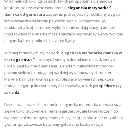
W formalnych okolicznościach, takich jak spotkania biznesowe,
konferencje czy ważne wydarzenia,
elegancka marynarka
damska od garnituru
zapewnia profesjonalny i schludny wygląd,
który wzmacnia wrażenie pewności siebie i kompetencji. Jej
strukturalny krój i staranne wykończenie dodają klasy, a dobrze
dopasowana marynarka może znacząco poprawić sylwetkę, tworząc
elegancką linię i podkreślając atuty figury.
W mniej formalnych stylizacjach,
elegancka marynarka damska w
kratę
garnitur
może być świetnym dodatkiem do codziennych
ubrań. Zestawiona z jeansami i T-shirtem, natychmiast podnosi
poziom stylizacji, nadając jej bardziej wyrafinowany charakter.
Marynarka może również pełnić rolę warstwy wierzchniej, która
dodaje elegancji do casualowych zestawów, takich jak
spódnice
czy
sukienki
.
Dzięki swojej wszechstronności, elegancka marynarka damska staje
się nie tylko istotnym elementem garderoby, ale także kluczem do
tworzenia różnorodnych, modnych stylizacji. Jej obecność w szafie to
gwarancja, że zawsze będziemy gotowe na każdą okazję,