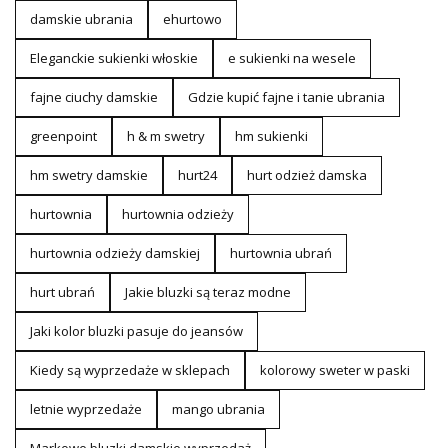
damskie ubrania
ehurtowo
Eleganckie sukienki włoskie
e sukienki na wesele
fajne ciuchy damskie
Gdzie kupić fajne i tanie ubrania
greenpoint
h & m swetry
hm sukienki
hm swetry damskie
hurt24
hurt odzież damska
hurtownia
hurtownia odzieży
hurtownia odzieży damskiej
hurtownia ubrań
hurt ubrań
Jakie bluzki są teraz modne
Jaki kolor bluzki pasuje do jeansów
Kiedy są wyprzedaże w sklepach
kolorowy sweter w paski
letnie wyprzedaże
mango ubrania
Markowe bluzki damskie wyprzedaż