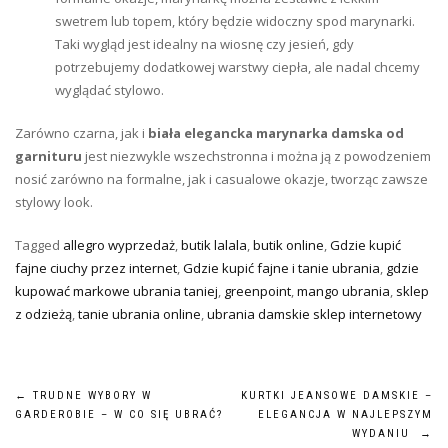
swetrem lub topem, który będzie widoczny spod marynarki.
Taki wygląd jest idealny na wiosnę czy jesień, gdy
potrzebujemy dodatkowej warstwy ciepła, ale nadal chcemy
wyglądać stylowo.
Zarówno czarna, jak i
biała elegancka marynarka damska od
garnituru
jest niezwykle wszechstronna i można ją z powodzeniem
nosić zarówno na formalne, jak i casualowe okazje, tworząc zawsze
stylowy look.
Tagged
allegro wyprzedaż
,
butik lalala
,
butik online
,
Gdzie kupić
fajne ciuchy przez internet
,
Gdzie kupić fajne i tanie ubrania
,
gdzie
kupować markowe ubrania taniej
,
greenpoint
,
mango ubrania
,
sklep
z odzieżą
,
tanie ubrania online
,
ubrania damskie sklep internetowy
Nawigacja
←
TRUDNE WYBORY W
KURTKI JEANSOWE DAMSKIE –
GARDEROBIE – W CO SIĘ UBRAĆ?
ELEGANCJA W NAJLEPSZYM
wpisu
WYDANIU
→