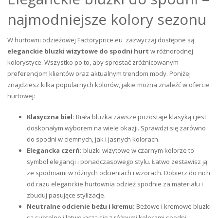
najmodniejsze kolory sezonu
W hurtowni odzieżowej Factoryprice.eu
zazwyczaj dostępne są
eleganckie bluzki wizytowe do spodni hurt
w różnorodnej
kolorystyce. Wszystko po to, aby sprostać zróżnicowanym
preferencjom klientów oraz aktualnym trendom mody. Poniżej
znajdziesz kilka popularnych kolorów, jakie można znaleźć w ofercie
hurtowej:
Klasyczna biel:
Biała bluzka zawsze pozostaje klasyką i jest
doskonałym wyborem na wiele okazji. Sprawdzi się zarówno
do spodni w ciemnych, jak i jasnych kolorach.
Elegancka czerń:
bluzki wizytowe w czarnym kolorze to
symbol elegancji i ponadczasowego stylu. Łatwo zestawisz ją
ze spodniami w różnych odcieniach i wzorach. Dobierz do nich
od razu eleganckie hurtownia odzież spodnie za materiału i
zbuduj pasujące stylizacje.
Neutralne odcienie beżu i kremu:
Beżowe i kremowe bluzki
są subtelne i łatwo łączą się z różnymi kolorami spodni.