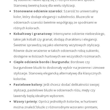
Stanowią świetną bazę dla wielu stylizacji.
Stonowane odcienie szarości:
Szarość to uniwersalny
kolor, który dodaje elegancji i subtelności. Bluzeczki w
odcieniach szarości świetnie współgrają ze spodniami w
różnych kolorach.
Kobaltowy i granatowy:
Intensywne odcienie niebieskiego,
takie jak kobalt czy granat, dodają charakteru i elegancji.
Świetnie sprawdzą się jako elementy wizytowych stylizacji.
Równie duże wrażenie w takich odcieniach robią sukienki,
dostępne w ilościach hurtowych we wszystkich rozmiarach.
Ciepłe odcienie bordo i burgundu:
Bordowe czy
burgundowe bluzki to doskonały wybór na jesienne i zimowe
stylizacje. Stanowią elegancką alternatywę dla klasycznych
kolorów.
Pastelowe kolory:
Jeśli chcesz dodać delikatności swojej
stylizacji, pastelowe bluzki w odcieniach różu, mięty czy
lawendy będą idealnym wyborem.
Wzory i printy:
Oprócz jednolitych kolorów, w hurtowni
można znaleźć bluzki z różnorodnymi wzorami i printami,