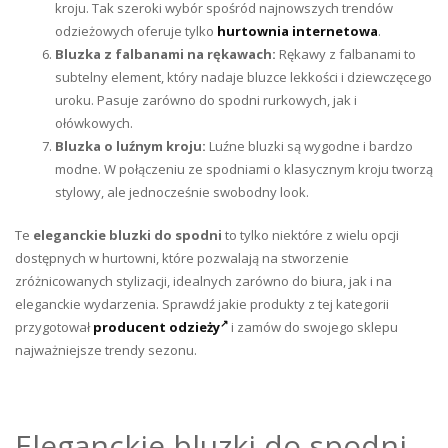
kroju. Tak szeroki wybór spośród najnowszych trendów
odzieżowych oferuje tylko
hurtownia internetowa
.
Bluzka z falbanami na rękawach:
Rękawy z falbanami to
subtelny element, który nadaje bluzce lekkości i dziewczęcego
uroku. Pasuje zarówno do spodni rurkowych, jak i
ołówkowych.
Bluzka o luźnym kroju:
Luźne bluzki są wygodne i bardzo
modne. W połączeniu ze spodniami o klasycznym kroju tworzą
stylowy, ale jednocześnie swobodny look.
Te
eleganckie bluzki do spodni
to tylko niektóre z wielu opcji
dostępnych w hurtowni, które pozwalają na stworzenie
zróżnicowanych stylizacji, idealnych zarówno do biura, jak i na
eleganckie wydarzenia. Sprawdź jakie produkty z tej kategorii
przygotował
producent odzieży
i zamów do swojego sklepu
najważniejsze trendy sezonu.
Eleganckie bluzki do spodni –