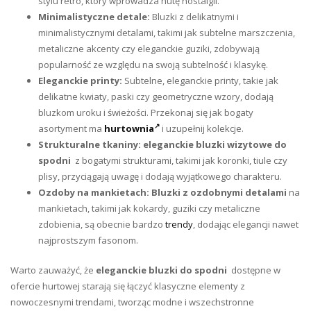
stylu retro, który wprowadza nutę nostalgii.
Minimalistyczne detale:
Bluzki z delikatnymi i
minimalistycznymi detalami, takimi jak subtelne marszczenia,
metaliczne akcenty czy eleganckie guziki, zdobywają
popularność ze względu na swoją subtelność i klasykę.
Eleganckie printy:
Subtelne, eleganckie printy, takie jak
delikatne kwiaty, paski czy geometryczne wzory, dodają
bluzkom uroku i świeżości. Przekonaj się jak bogaty
asortyment ma
hurtownia
i uzupełnij kolekcje.
Strukturalne tkaniny:
eleganckie bluzki wizytowe do
spodni
z bogatymi strukturami, takimi jak koronki, tiule czy
plisy, przyciągają uwagę i dodają wyjątkowego charakteru.
Ozdoby na mankietach: Bluzki z ozdobnymi detalami
na
mankietach, takimi jak kokardy, guziki czy metaliczne
zdobienia, są obecnie bardzo
trendy
, dodając elegancji nawet
najprostszym fasonom.
Warto zauważyć, że
eleganckie bluzki do spodni
dostępne w
ofercie hurtowej starają się łączyć klasyczne elementy z
nowoczesnymi trendami, tworząc modne i wszechstronne