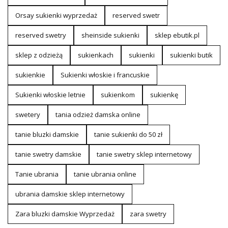
Orsay sukienki wyprzedaż
reserved swetr
reserved swetry
sheinside sukienki
sklep ebutik.pl
sklep z odzieżą
sukienkach
sukienki
sukienki butik
sukienkie
Sukienki włoskie i francuskie
Sukienki włoskie letnie
sukienkom
sukienkę
swetery
tania odzież damska online
tanie bluzki damskie
tanie sukienki do 50 zł
tanie swetry damskie
tanie swetry sklep internetowy
Tanie ubrania
tanie ubrania online
ubrania damskie sklep internetowy
Zara bluzki damskie Wyprzedaż
zara swetry