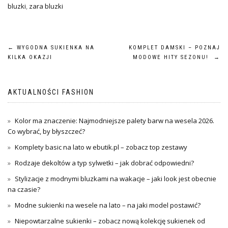
bluzki
,
zara bluzki
Nawigacja
←
WYGODNA SUKIENKA NA
KOMPLET DAMSKI – POZNAJ
KILKA OKAZJI
MODOWE HITY SEZONU!
→
wpisu
AKTUALNOŚCI FASHION
Kolor ma znaczenie: Najmodniejsze palety barw na wesela 2026.
Co wybrać, by błyszczeć?
Komplety basic na lato w ebutik.pl – zobacz top zestawy
Rodzaje dekoltów a typ sylwetki – jak dobrać odpowiedni?
Stylizacje z modnymi bluzkami na wakacje – jaki look jest obecnie
na czasie?
Modne sukienki na wesele na lato – na jaki model postawić?
Niepowtarzalne sukienki – zobacz nową kolekcję sukienek od