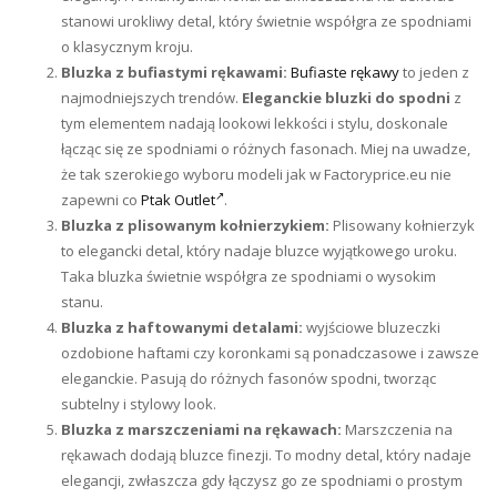
stanowi urokliwy detal, który świetnie współgra ze spodniami
o klasycznym kroju.
Bluzka z bufiastymi rękawami:
Bufiaste rękawy
to jeden z
najmodniejszych trendów.
Eleganckie bluzki do spodni
z
tym elementem nadają lookowi lekkości i stylu, doskonale
łącząc się ze spodniami o różnych fasonach. Miej na uwadze,
że tak szerokiego wyboru modeli jak w Factoryprice.eu nie
zapewni co
Ptak Outlet
.
Bluzka z plisowanym kołnierzykiem:
Plisowany kołnierzyk
to elegancki detal, który nadaje bluzce wyjątkowego uroku.
Taka bluzka świetnie współgra ze spodniami o wysokim
stanu.
Bluzka z haftowanymi detalami:
wyjściowe bluzeczki
ozdobione haftami czy koronkami są ponadczasowe i zawsze
eleganckie. Pasują do różnych fasonów spodni, tworząc
subtelny i stylowy look.
Bluzka z marszczeniami na rękawach:
Marszczenia na
rękawach dodają bluzce finezji. To modny detal, który nadaje
elegancji, zwłaszcza gdy łączysz go ze spodniami o prostym