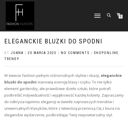
TOGGLE
0
NAVIGATION
ELEGANCKIE BLUZKI DO SPODNI
BY
JOANA
|
20 MARCA 2025
|
NO COMMENTS
|
SHOPONLINE
,
TRENDY
W świecie fashion pełnym różnorodnych stylów i okazji,
eleganckie
bluzki do spodni
stanowią esencję klasy i szyku. To nie tylko
element garderoby, ale prawdziwe dzieło sztuki, które potrafi
podkreślić indywidualność i wyjątkowość każdej kobiety. Zapraszamy
do odkrycia tajemnic elegancji w świetle najnowszych trendów i
uniwersalnych klasyków, które z łatwością przeniosą Cię z biura na
eleganckie wydarzenie, podkreślając Twój niepowtarzalny styl.