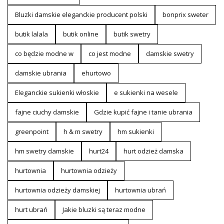
Bluzki damskie eleganckie producent polski
bonprix sweter
butik lalala
butik online
butik swetry
co będzie modne w
co jest modne
damskie swetry
damskie ubrania
ehurtowo
Eleganckie sukienki włoskie
e sukienki na wesele
fajne ciuchy damskie
Gdzie kupić fajne i tanie ubrania
greenpoint
h & m swetry
hm sukienki
hm swetry damskie
hurt24
hurt odzież damska
hurtownia
hurtownia odzieży
hurtownia odzieży damskiej
hurtownia ubrań
hurt ubrań
Jakie bluzki są teraz modne