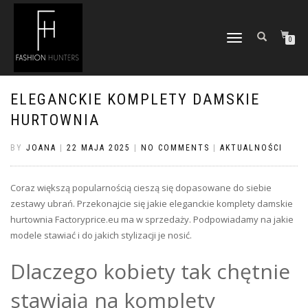
TOGGLE
0
NAVIGATION
ELEGANCKIE KOMPLETY DAMSKIE
HURTOWNIA
BY
JOANA
|
22 MAJA 2025
|
NO COMMENTS
|
AKTUALNOŚCI
Coraz większą popularnością cieszą się dopasowane do siebie
zestawy ubrań. Przekonajcie się jakie eleganckie komplety damskie
hurtownia Factoryprice.eu ma w sprzedaży. Podpowiadamy na jakie
modele stawiać i do jakich stylizacji je nosić.
Dlaczego kobiety tak chętnie
stawiają na komplety