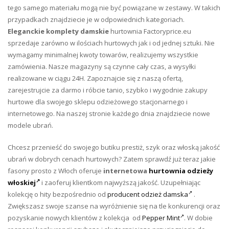
tego samego materiału mogą nie być powiązane w zestawy. W takich
przypadkach znajdziecie je w odpowiednich kategoriach.
Eleganckie komplety damskie
hurtownia Factoryprice.eu
sprzedaje zarówno w ilościach hurtowych jak i od jednej sztuki. Nie
wymagamy minimalnej kwoty towarów, realizujemy wszystkie
zamówienia. Nasze magazyny są czynne cały czas, a wysyłki
realizowane w ciągu 24H. Zapoznajcie się z naszą ofertą,
zarejestrujcie za darmo i róbcie tanio, szybko i wygodnie zakupy
hurtowe dla swojego sklepu odzieżowego stacjonarnego i
internetowego. Na naszej stronie każdego dnia znajdziecie nowe
modele ubrań.
Chcesz przenieść do swojego butiku prestiż, szyk oraz włoską jakość
ubrań w dobrych cenach hurtowych? Zatem sprawdź już teraz jakie
fasony prosto z Włoch oferuje
internetowa
hurtownia odzieży
włoskiej
i zaoferuj klientkom najwyższą jakość. Uzupełniając
kolekcję o hity bezpośrednio od
producent odzież damska
.
Zwiększasz swoje szanse na wyróżnienie się na tle konkurencji oraz
pozyskanie nowych klientów z kolekcja od
Pepper Mint
. W dobie