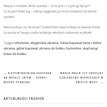
Więcej o modzie: Wzór paisley – co to jest i z czym go łączyć?
Co to jest Wide leg – odkryj najgorętszy trend ostatnich lat wśród
spodni!
Mania pasja czy obsesja? Szaleństwo wyprzedaży w świecie mody
La moda w Twojej szafie kolekcje włoskich sukienek w eButik
Tagged
ehurtowo
,
eleganckie ubrania
,
Gdzie kupować tanie i dobre
ubrania
,
gdzie kupować ubrania do butiku
,
hurtonline
,
skąd wziąć
towar do butiku
Nawigacja
←
NIEPOWTARZALNA SUKIENKA
MANIA PASJA CZY OBSESJA?
NA WESELE LATEM – ODKRYJ
SZALEŃSTWO WYPRZEDAŻY W
wpisu
MODNE PEWNIAKI
ŚWIECIE MODY
→
AKTUALNOŚCI FASHION