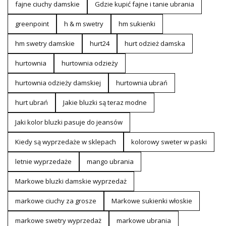
fajne ciuchy damskie
Gdzie kupić fajne i tanie ubrania
greenpoint
h & m swetry
hm sukienki
hm swetry damskie
hurt24
hurt odzież damska
hurtownia
hurtownia odzieży
hurtownia odzieży damskiej
hurtownia ubrań
hurt ubrań
Jakie bluzki są teraz modne
Jaki kolor bluzki pasuje do jeansów
Kiedy są wyprzedaże w sklepach
kolorowy sweter w paski
letnie wyprzedaże
mango ubrania
Markowe bluzki damskie wyprzedaż
markowe ciuchy za grosze
Markowe sukienki włoskie
markowe swetry wyprzedaż
markowe ubrania