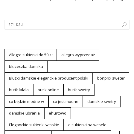
Allegro sukienki do 50 zł
allegro wyprzedaż
bluzeczka damska
Bluzki damskie eleganckie producent polski
bonprix sweter
butik lalala
butik online
butik swetry
co będzie modne w
co jest modne
damskie swetry
damskie ubrania
ehurtowo
Eleganckie sukienki włoskie
e sukienki na wesele