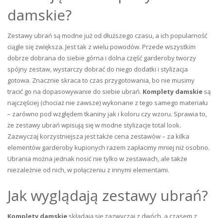
damskie?
Zestawy ubrań są modne już od dłuższego czasu, a ich popularność
ciągle się zwiększa. Jest tak z wielu powodów. Przede wszystkim
dobrze dobrana do siebie górna i dolna część garderoby tworzy
spójny zestaw, wystarczy dobrać do niego dodatki i stylizacja
gotowa. Znacznie skraca to czas przygotowania, bo nie musimy
tracić go na dopasowywanie do siebie ubrań.
Komplety damskie
są
najczęściej (chociaż nie zawsze) wykonane z tego samego materiału
– zarówno pod względem tkaniny jak i koloru czy wzoru. Sprawia to,
że zestawy ubrań wpisują się w modne stylizacje total look.
Zazwyczaj korzystniejsza jest także cena zestawów – za kilka
elementów garderoby kupionych razem zapłacimy mniej niż osobno.
Ubrania można jednak nosić nie tylko w zestawach, ale także
niezależnie od nich, w połączeniu z innymi elementami.
Jak wyglądają zestawy ubrań?
Komplety damskie
składają się zazwyczaj z dwóch, a czasem z