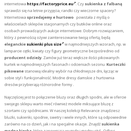
internetowa
https://factoryprice.eu
. Czy
sukienka z falbaną
sprawdzi się na letnie przyjęcia, randki czy wieczorne spacery?
Internetowa
sprzedajemy e hurtowo
powstała z myślą o
właścicielach sklepów stacjonarnych czy butików online oraz
osobach prowadzących aukcje internetowe. Dobrym rozwiązaniem,
który z pewnością ożywi zainteresowanie twoją ofertą, będą
eleganckie
sukienki plus size
w najmodniejszych wzorach, np. w
lamparcie cętki, kwiaty czy figury geometryczne bezpośrednio od
producent odzieży
. Zamów już teraz większe ilości pikowanych
kurtek w najmodniejszych fasonach i odcieniach sezonu.
Kurteczki
pikowane
stanowią idealny wybór na chłodniejsze dni, łącząc w
sobie styl i funkcjonalność. Modne dresy damskie z hurtownia
dresów przybierają różnorodne formy .
Najczęściej jest to połączenie bluzy oraz długich spodni, ale w ofercie
swojego sklepu warto mieć również modele miksujące bluzę z
szortami czy spódnicami. W naszej kolekcji Relevance znajdziesz
bluzki, sukienki, spodnie, swetry i wiele innych, które są odpowiednie
zarówno na co dzień, jak i na specjalne okazje. Znajdź
sukienka
modna kiecka
, które zapewniają wygodę i modny styl. Odkryj