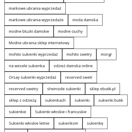
markowe ubrania wyprzedaż
markowe ubrania wyprzedaże
moda damska
modne bluzki damskie
modne ciuchy
Modne ubrania sklep internetowy
mohito sukienki wyprzedaż
mohito swetry
msngr
na wesele sukienka
odzież damska online
Orsay sukienki wyprzedaż
reserved swetr
reserved swetry
sheinside sukienki
sklep ebutik.pl
sklep z odzieżą
sukienkach
sukienki
sukienki butik
sukienkie
Sukienki włoskie i francuskie
Sukienki włoskie letnie
sukienkom
sukienkę