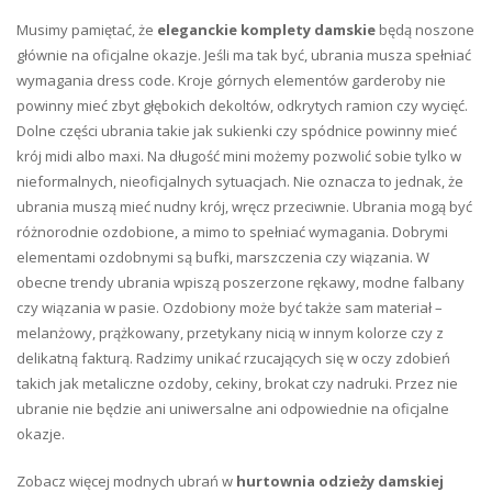
Musimy pamiętać, że
eleganckie komplety damskie
będą noszone
głównie na oficjalne okazje. Jeśli ma tak być, ubrania musza spełniać
wymagania dress code. Kroje górnych elementów garderoby nie
powinny mieć zbyt głębokich dekoltów, odkrytych ramion czy wycięć.
Dolne części ubrania takie jak sukienki czy spódnice powinny mieć
krój midi albo maxi. Na długość mini możemy pozwolić sobie tylko w
nieformalnych, nieoficjalnych sytuacjach. Nie oznacza to jednak, że
ubrania muszą mieć nudny krój, wręcz przeciwnie. Ubrania mogą być
różnorodnie ozdobione, a mimo to spełniać wymagania. Dobrymi
elementami ozdobnymi są bufki, marszczenia czy wiązania. W
obecne trendy ubrania wpiszą poszerzone rękawy, modne falbany
czy wiązania w pasie. Ozdobiony może być także sam materiał –
melanżowy, prążkowany, przetykany nicią w innym kolorze czy z
delikatną fakturą. Radzimy unikać rzucających się w oczy zdobień
takich jak metaliczne ozdoby, cekiny, brokat czy nadruki. Przez nie
ubranie nie będzie ani uniwersalne ani odpowiednie na oficjalne
okazje.
Zobacz więcej modnych ubrań w
hurtownia odzieży damskiej