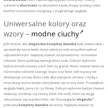
sukienki w
ehurtowni
na absolutnie każdą okazję i podaruj sobie
komfort noszenia bez rezygnacji z oryginalnego wyglądu.
Uniwersalne kolory oraz
wzory –
modne ciuchy
Jeśli chcecie, aby
eleganckie komplety damskie
były uniwersalne i
sprawdzały się na wiele okazji należy przede wszystkim wybrać
odpowiedni kolor. Najlepiej stawiać na sprawdzone, stonowane
odcienie, które spełniają wymogi dress code. Dobrym wyborem
będzie ponadczasowa czerń, biel czy granat. Warto stawiać także na
różnorodne odcienie szarego, brązu oraz beże. Jeśli w pracy nie
obowiązuje surowy dress code albo kupujecie ubranie z myślą o
innej okazji można śmiało zdecydować się na inny kolor. Przepięknie
wygląda błękit, jasny róż czy liliowy. Dobrym wyborem będzie również
oliwkowy, bordowy czy ciemny fiolet. Dla osób, które nie mogą
zdecydować się na jeden kolor, ale chcą wyglądać
elegancko
,
polecamy
komplety damskie
we wzory. Najlepiej stawiać na