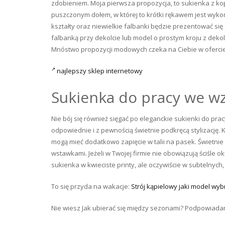
zdobieniem. Moja pierwsza propozycja, to sukienka z k
puszczonym dołem, w której to krótki rękawem jest wykoń
kształty oraz niewielkie falbanki będzie prezentować si
falbanką przy dekolcie lub model o prostym kroju z de
Mnóstwo propozycji modowych czeka na Ciebie w ofercie 
najlepszy sklep internetowy
Sukienka do pracy we wz
Nie bój się również sięgać po eleganckie sukienki do pra
odpowiednie i z pewnością świetnie podkręcą stylizację.
mogą mieć dodatkowo zapięcie w talii na pasek. Świetnie
wstawkami. Jeżeli w Twojej firmie nie obowiązują ściśle
sukienka w kwieciste printy, ale oczywiście w subtelnych
To się przyda na wakacje:
Strój kąpielowy jaki model wyb
Nie wiesz Jak ubierać się między sezonami? Podpowiada