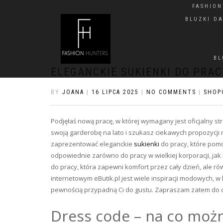
FASHIO
BLUZKI D
BL
ELEGANCKIE SUKIENKI DO PRAC
BY
JOANA
|
16 LIPCA 2025
|
NO COMMENTS
|
SHOP
Podjęłaś nową pracę, w której wymagany jest oficjalny s
swoją garderobę na lato i szukasz ciekawych propozycj
zaprezentować eleganckie
sukienki
do pracy, które pomo
odpowiednie zarówno do pracy w wielkiej korporacji, jak 
do pracy, która zapewni komfort przez cały dzień, ale r
internetowym eButik.pl jest wiele inspiracji modowych, w
pewnością przypadną Ci do gustu. Zapraszam zatem do c
Dress code – na co możn