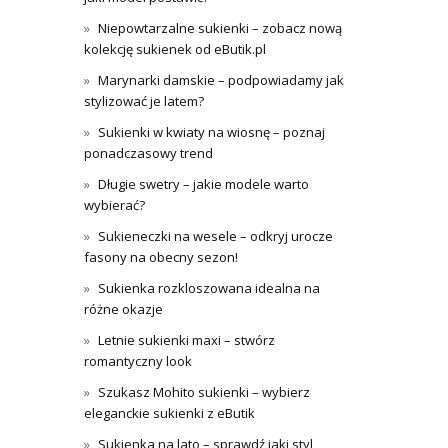
Niepowtarzalne sukienki – zobacz nową
kolekcję sukienek od eButik.pl
Marynarki damskie – podpowiadamy jak
stylizować je latem?
Sukienki w kwiaty na wiosnę – poznaj
ponadczasowy trend
Długie swetry – jakie modele warto
wybierać?
Sukieneczki na wesele – odkryj urocze
fasony na obecny sezon!
Sukienka rozkloszowana idealna na
różne okazje
Letnie sukienki maxi – stwórz
romantyczny look
Szukasz Mohito sukienki – wybierz
eleganckie sukienki z eButik
Sukienka na lato – sprawdź jaki styl