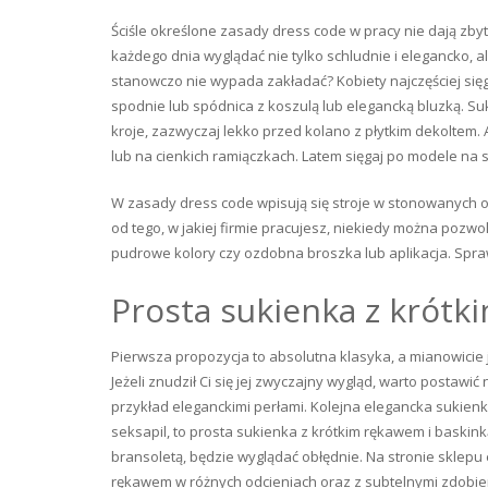
Ściśle określone zasady dress code w pracy nie dają zbyt 
każdego dnia wyglądać nie tylko schludnie i elegancko, 
stanowczo nie wypada zakładać? Kobiety najczęściej sięg
spodnie lub spódnica z koszulą lub elegancką bluzką. Suk
kroje, zazwyczaj lekko przed kolano z płytkim dekoltem.
lub na cienkich ramiączkach. Latem sięgaj po modele na s
W zasady dress code wpisują się stroje w stonowanych odci
od tego, w jakiej firmie pracujesz, niekiedy można pozwol
pudrowe kolory czy ozdobna broszka lub aplikacja. Spra
Prosta sukienka z krót
Pierwsza propozycja to absolutna klasyka, a mianowicie 
Jeżeli znudził Ci się jej zwyczajny wygląd, warto postawi
przykład eleganckimi perłami. Kolejna elegancka sukienka 
seksapil, to prosta sukienka z krótkim rękawem i baskin
bransoletą, będzie wyglądać obłędnie. Na stronie sklepu 
rękawem w różnych odcieniach oraz z subtelnymi zdobien