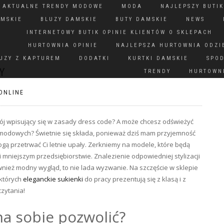
N AKTUALNE TRENDY MODOWE
MODA
NAJLEPSZY BUTIK
AMSKIE
BLUZY DAMSKIE
BUTY DAMSKIE
NEWS
INTERNETOWY BUTIK OPINIE KLIENTÓW O SKLEPACH
HURTOWNIA OPINIE
NAJLEPSZA HURTOWNIA ODZI
UZY Z KAPTUREM
DODATKI
KURTKI DAMSKIE
SPO
Y
TRENDY
HURTOWNI
ONLINE
trój wpisujący się w zasady dress code? A może chcesz odświeżyć
i modowych? Świetnie się składa, ponieważ dziś mam przyjemność
gą przetrwać Ci letnie upały. Zerkniemy na modele, które będą
i mniejszym przedsiębiorstwie. Znalezienie odpowiedniej stylizacji
ównież modny wygląd, to nie lada wyzwanie. Na szczęście w sklepie
 których
eleganckie sukienki
do pracy prezentują się z klasą i z
zytania!
a sobie pozwolić?