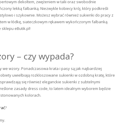
opertowym dekoltem, zwężeniem w talii oraz swobodnie
czony lekką falbanką. Niezwykle kobiecy krój, który podkreśli
ę stylowo i szykownie. Możesz wybrać również sukienki do pracy z
koltem w łódkę, siateczkowym rękawem wykończonym falbanką.
sklepu eButik.pl!
ory – czy wypada?
cy we wzory. Ponadczasowa krata i pasy są jak najbardziej
 Kobiety uwielbiają rozkloszowane sukienki w ozdobną kratę, które
 sprawdzają się również eleganckie sukienki z subtelnymi
 określone zasady dress code, to latem idealnym wyborem będzie
, stonowanych kolorach.
rać
?
my.