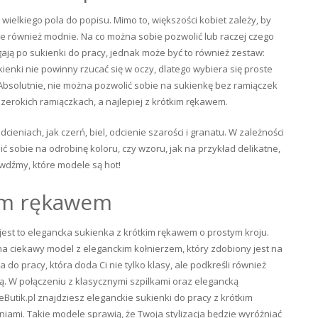
wielkiego pola do popisu. Mimo to, większości kobiet zależy, by
ale również modnie. Na co można sobie pozwolić lub raczej czego
ają po sukienki do pracy, jednak może być to również zestaw:
ienki nie powinny rzucać się w oczy, dlatego wybiera się proste
 Absolutnie, nie można pozwolić sobie na sukienkę bez ramiączek
zerokich ramiączkach, a najlepiej z krótkim rękawem.
eniach, jak czerń, biel, odcienie szarości i granatu. W zależności
ić sobie na odrobinę koloru, czy wzoru, jak na przykład delikatne,
wdźmy, które modele są hot!
kim rękawem
jest to elegancka sukienka z krótkim rękawem o prostym kroju.
ć na ciekawy model z eleganckim kołnierzem, który zdobiony jest na
do pracy, która doda Ci nie tylko klasy, ale podkreśli również
ką. W połączeniu z klasycznymi szpilkami oraz elegancką
eButik.pl znajdziesz eleganckie sukienki do pracy z krótkim
iami. Takie modele sprawią, że Twoja stylizacja będzie wyróżniać