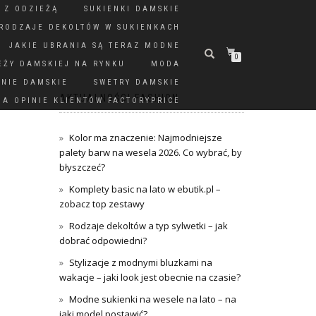
 Z ODZIEŻĄ
SUKIENKI DAMSKIE
RODZAJE DEKOLTÓW W SUKIENKACH
JAKIE UBRANIA SĄ TERAZ MODNE
0
EŻY DAMSKIEJ NA RYNKU
MODA
DNIE DAMSKIE
SWETRY DAMSKIE
AKTUALNOŚCI FASHION
A OPINIE KLIENTÓW FACTORYPRICE
Kolor ma znaczenie: Najmodniejsze
palety barw na wesela 2026. Co wybrać, by
błyszczeć?
Komplety basic na lato w ebutik.pl –
zobacz top zestawy
Rodzaje dekoltów a typ sylwetki – jak
dobrać odpowiedni?
Stylizacje z modnymi bluzkami na
wakacje – jaki look jest obecnie na czasie?
Modne sukienki na wesele na lato – na
jaki model postawić?