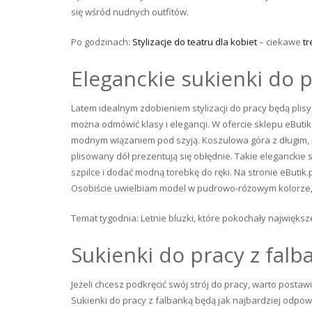
się wśród nudnych outfitów.
Po godzinach:
Stylizacje do teatru dla kobiet
– ciekawe
t
Eleganckie sukienki do p
Latem idealnym zdobieniem stylizacji do pracy będą plisy
można odmówić klasy i elegancji. W ofercie sklepu eButi
modnym wiązaniem pod szyją. Koszulowa góra z długim
plisowany dół prezentują się obłędnie. Takie eleganckie 
szpilce i dodać modną torebkę do ręki. Na stronie eButik
Osobiście uwielbiam model w pudrowo-różowym kolorze, w
Temat tygodnia: Letnie bluzki, które pokochały największ
Sukienki do pracy z falb
Jeżeli chcesz podkręcić swój strój do pracy, warto postaw
Sukienki do pracy z falbanką będą jak najbardziej odpo