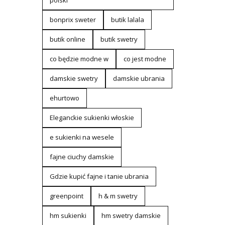
polski
bonprix sweter
butik lalala
butik online
butik swetry
co będzie modne w
co jest modne
damskie swetry
damskie ubrania
ehurtowo
Eleganckie sukienki włoskie
e sukienki na wesele
fajne ciuchy damskie
Gdzie kupić fajne i tanie ubrania
greenpoint
h & m swetry
hm sukienki
hm swetry damskie