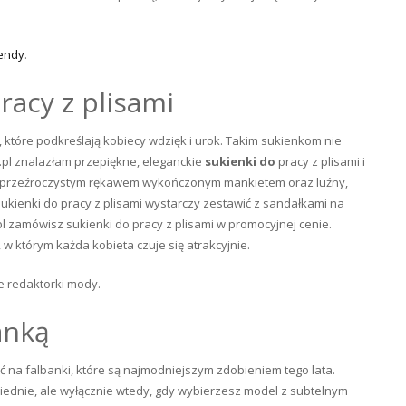
rendy
.
racy z plisami
, które podkreślają kobiecy wdzięk i urok. Takim sukienkom nie
k.pl znalazłam przepiękne, eleganckie
sukienki do
pracy z plisami i
, przeźroczystym rękawem wykończonym mankietem oraz luźny,
sukienki do pracy z plisami wystarczy zestawić z sandałkami na
.pl zamówisz sukienki do pracy z plisami w promocyjnej cenie.
 którym każda kobieta czuje się atrakcyjnie.
e redaktorki mody.
anką
ić na falbanki, które są najmodniejszym zdobieniem tego lata.
wiednie, ale wyłącznie wtedy, gdy wybierzesz model z subtelnym