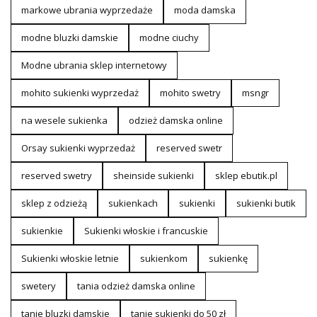
markowe ubrania wyprzedaże
moda damska
modne bluzki damskie
modne ciuchy
Modne ubrania sklep internetowy
mohito sukienki wyprzedaż
mohito swetry
msngr
na wesele sukienka
odzież damska online
Orsay sukienki wyprzedaż
reserved swetr
reserved swetry
sheinside sukienki
sklep ebutik.pl
sklep z odzieżą
sukienkach
sukienki
sukienki butik
sukienkie
Sukienki włoskie i francuskie
Sukienki włoskie letnie
sukienkom
sukienkę
swetery
tania odzież damska online
tanie bluzki damskie
tanie sukienki do 50 zł