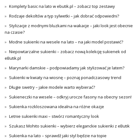
Komplety basic na lato w ebutik.pl – zobacz top zestawy
Rodzaje dekoltów a typ sylwetki – jak dobrać odpowiedni?
Stylizacje z modnymi bluzkami na wakacje – jaki look jest obecnie
na czasie?
Modne sukienki na wesele na lato – na jaki model postawić?
Niepowtarzalne sukienki – zobacz nową kolekcję sukienek od
eButik.pl
Marynarki damskie – podpowiadamy jak stylizować je latem?
Sukienki w kwiaty na wiosnę – poznaj ponadczasowy trend
Długie swetry – jakie modele warto wybierać?
Sukieneczki na wesele – odkryj urocze fasony na obecny sezon!
Sukienka rozkloszowana idealna na różne okazje
Letnie sukienki maxi – stwórz romantyczny look
Szukasz Mohito sukienki – wybierz eleganckie sukienki z eButik
Sukienka na lato – sprawdź jaki styl będzie na topie