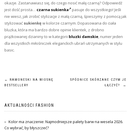
okazje. Zastanawiasz się, do czego nosić małą czarną? Odpowiedź
jest dość prosta…
czarna sukienka
pasuje do wszystkiego! Jeśli
nie wiesz, jak zrobić stylizacje z małą czarną, śpieszymy z pomocą jak
stylizować
sukienkę
w kolorze czarnym. Dopasowana do ciała
bluzka, która ma bardzo dobre opinie klientek, z drobno
prążkowanej dzianiny to w kategorii
bluzki damskie
, numer jeden
dla wszystkich miłośniczek eleganckich ubrań utrzymanych w stylu
basic.
Nawigacja
←
RAMONESKI NA WIOSNĘ
SPÓDNICE SKÓRZANE CZYM JE
BESTSELLERY
ŁĄCZYĆ?
→
wpisu
AKTUALNOŚCI FASHION
Kolor ma znaczenie: Najmodniejsze palety barw na wesela 2026.
Co wybrać, by błyszczeć?