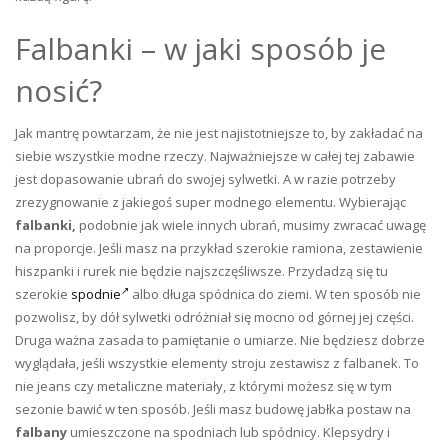
Falbanki – w jaki sposób je
nosić?
Jak mantrę powtarzam, że nie jest najistotniejsze to, by zakładać na
siebie wszystkie modne rzeczy. Najważniejsze w całej tej zabawie
jest dopasowanie ubrań do swojej sylwetki. A w razie potrzeby
zrezygnowanie z jakiegoś super modnego elementu. Wybierając
falbanki,
podobnie jak wiele innych ubrań, musimy zwracać uwagę
na proporcje. Jeśli masz na przykład szerokie ramiona, zestawienie
hiszpanki i rurek nie będzie najszczęśliwsze. Przydadzą się tu
szerokie
spodnie
albo długa spódnica do ziemi. W ten sposób nie
pozwolisz, by dół sylwetki odróżniał się mocno od górnej jej części.
Druga ważna zasada to pamiętanie o umiarze. Nie będziesz dobrze
wyglądała, jeśli wszystkie elementy stroju zestawisz z falbanek. To
nie jeans czy metaliczne materiały, z którymi możesz się w tym
sezonie bawić w ten sposób. Jeśli masz budowę jabłka postaw na
falbany
umieszczone na spodniach lub spódnicy. Klepsydry i