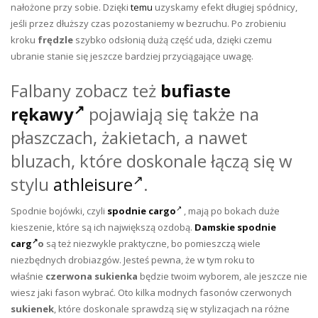
nałożone przy sobie. Dzięki
temu
uzyskamy efekt długiej spódnicy,
jeśli przez dłuższy czas pozostaniemy w bezruchu. Po zrobieniu
kroku
frędzle
szybko odsłonią dużą część uda, dzięki czemu
ubranie stanie się jeszcze bardziej przyciągające uwagę.
Falbany zobacz też
bufiaste
rękawy
pojawiają się także na
płaszczach, żakietach, a nawet
bluzach, które doskonale łączą się w
stylu
athleisure
.
Spodnie bojówki, czyli
spodnie cargo
, mają po bokach duże
kieszenie, które są ich największą ozdobą.
Damskie spodnie
carg
o
są też niezwykle praktyczne, bo pomieszczą wiele
niezbędnych drobiazgów. Jesteś pewna, że w tym roku to
właśnie
czerwona sukienka
będzie twoim wyborem, ale jeszcze nie
wiesz jaki fason wybrać. Oto kilka modnych fasonów czerwonych
sukienek
, które doskonale sprawdzą się w stylizacjach na różne