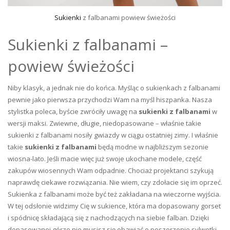
Sukienki
z falbanami powiew świeżości
Sukienki z falbanami –
powiew świeżości
Niby klasyk, a jednak nie do końca. Myśląc o sukienkach z falbanami
pewnie jako pierwsza przychodzi Wam na myśl hiszpanka. Nasza
stylistka poleca, byście zwróciły uwagę na
sukienki z falbanami
w
wersji maksi. Zwiewne, długie, niedopasowane – właśnie takie
sukienki z falbanami nosiły gwiazdy w ciągu ostatniej zimy. I właśnie
takie
sukienki z falbanami
będą modne w najbliższym sezonie
wiosna-lato. Jeśli macie więc już swoje ukochane modele, część
zakupów wiosennych Wam odpadnie. Chociaż projektanci szykują
naprawdę ciekawe rozwiązania. Nie wiem, czy zdołacie się im oprzeć.
Sukienka z falbanami może być też zakładana na wieczorne wyjścia.
W tej odsłonie widzimy Cię w sukience, która ma dopasowany gorset
i spódnicę składającą się z nachodzących na siebie falban. Dzięki
dopasowanej górze nie musisz się obawiać o poszerzenie sylwetki.