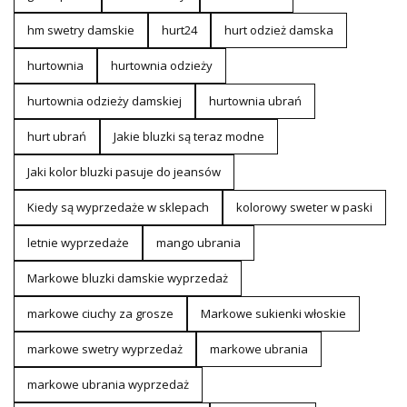
hm swetry damskie
hurt24
hurt odzież damska
hurtownia
hurtownia odzieży
hurtownia odzieży damskiej
hurtownia ubrań
hurt ubrań
Jakie bluzki są teraz modne
Jaki kolor bluzki pasuje do jeansów
Kiedy są wyprzedaże w sklepach
kolorowy sweter w paski
letnie wyprzedaże
mango ubrania
Markowe bluzki damskie wyprzedaż
markowe ciuchy za grosze
Markowe sukienki włoskie
markowe swetry wyprzedaż
markowe ubrania
markowe ubrania wyprzedaż