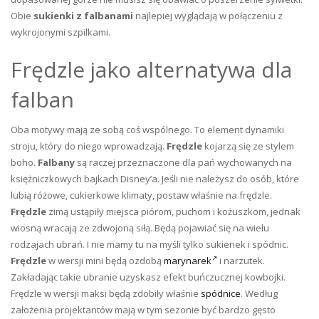
Obie
sukienki z falbanami
najlepiej wyglądają w połączeniu z
wykrojonymi szpilkami.
Frędzle jako alternatywa dla
falban
Oba motywy mają ze sobą coś wspólnego. To element dynamiki
stroju, który do niego wprowadzają.
Frędzle
kojarzą się ze stylem
boho.
Falbany
są raczej przeznaczone dla pań wychowanych na
księżniczkowych bajkach Disney’a. Jeśli nie należysz do osób, które
lubią różowe, cukierkowe klimaty, postaw właśnie na frędzle.
Frędzle
zimą ustąpiły miejsca piórom, puchom i kożuszkom, jednak
wiosną wracają ze zdwojoną siłą. Będą pojawiać się na wielu
rodzajach ubrań. I nie mamy tu na myśli tylko sukienek i spódnic.
Frędzle
w wersji mini będą ozdobą
marynarek
i narzutek.
Zakładając takie ubranie uzyskasz efekt buńczucznej kowbojki.
Frędzle w wersji maksi będą zdobiły właśnie
spódnice
. Według
założenia projektantów mają w tym sezonie być bardzo gęsto