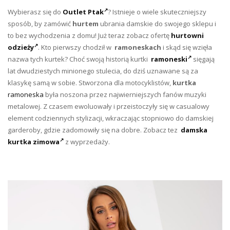
Wybierasz się do
Outlet Ptak
? Istnieje o wiele skuteczniejszy
sposób, by zamówić
hurtem
ubrania damskie do swojego sklepu i
to bez wychodzenia z domu! Już teraz zobacz ofertę
hurtowni
odzieży
. Kto pierwszy chodził w
ramoneskach
i skąd się wzięła
nazwa tych kurtek? Choć swoją historią kurtki
ramoneski
sięgają
lat dwudziestych minionego stulecia, do dziś uznawane są za
klasykę samą w sobie. Stworzona dla motocyklistów,
kurtka
ramoneska
była noszona przez najwierniejszych fanów muzyki
metalowej. Z czasem ewoluowały i przeistoczyły się w casualowy
element codziennych stylizacji, wkraczając stopniowo do damskiej
garderoby, gdzie zadomowiły się na dobre. Zobacz tez
damska
kurtka zimowa
z wyprzedaży.