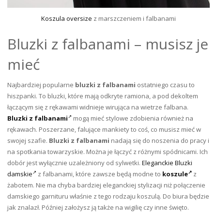
Koszula oversize
z marszczeniem i falbanami
Bluzki z falbanami – musisz je
mieć
Najbardziej popularne
bluzki z falbanami
ostatniego czasu to
hiszpanki. To bluzki, które mają odkryte ramiona, a pod dekoltem
łączącym się z rękawami widnieje wirująca na wietrze falbana.
Bluzki z falbanami
mogą mieć stylowe zdobienia również na
rękawach. Poszerzane, falujące mankiety to coś, co musisz mieć w
swojej szafie.
Bluzki z falbanami
nadają się do noszenia do pracy i
na spotkania towarzyskie. Można je łączyć z różnymi spódnicami. Ich
dobór jest wyłącznie uzależniony od sylwetki.
Eleganckie Bluzki
damskie
z falbanami, które zawsze będą modne to
koszule
z
żabotem. Nie ma chyba bardziej eleganckiej stylizacji niż połączenie
damskiego garnituru właśnie z tego rodzaju koszulą. Do biura będzie
jak znalazł. Później założysz ją także na wigilię czy inne święto.