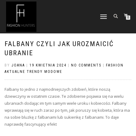
TOGGLE
0
NAVIGATION
FALBANY CZYLI JAK UROZMAICIĆ
UBRANIE
BY
JOANA
|
19 KWIETNIA 2024
|
NO COMMENTS
|
FASHION
AKTUALNE TRENDY MODOWE
Falbany to jedno z najmodniejszych zdobień, które noszą
dziewczyny w ostatnim czasie. Te zdobienie pojawia się na wielu
ubraniach dodając im tym samym wiele uroku i kobiecości. Falbany
wprawiają się w ruch zaraz po tym, jak poruszy się kobieta, która ma
na sobie bluzkę z falbanami lub sukienkę z falbanami. To daje
naprawdę fascynujący efekt