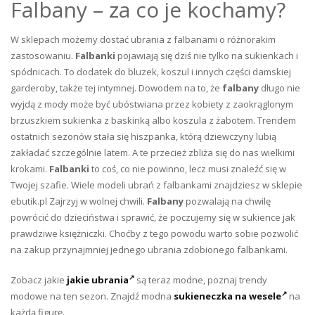
Falbany – za co je kochamy?
W sklepach możemy dostać ubrania z falbanami o różnorakim
zastosowaniu.
Falbanki
pojawiają się dziś nie tylko na sukienkach i
spódnicach. To dodatek do bluzek, koszul i innych części damskiej
garderoby, także tej intymnej. Dowodem na to, że
falbany
długo nie
wyjdą z mody może być ubóstwiana przez kobiety z zaokrąglonym
brzuszkiem sukienka z baskinką albo koszula z żabotem. Trendem
ostatnich sezonów stała się hiszpanka, którą dziewczyny lubią
zakładać szczególnie latem. A te przecież zbliża się do nas wielkimi
krokami.
Falbanki
to coś, co nie powinno, lecz musi znaleźć się w
Twojej szafie. Wiele modeli ubrań z falbankami znajdziesz w sklepie
ebutik.pl Zajrzyj w wolnej chwili.
Falbany
pozwalają na chwilę
powrócić do dzieciństwa i sprawić, że poczujemy się w sukience jak
prawdziwe księżniczki. Choćby z tego powodu warto sobie pozwolić
na zakup przynajmniej jednego ubrania zdobionego falbankami.
Zobacz jakie
jakie ubrania
są teraz modne, poznaj trendy
modowe na ten sezon. Znajdź modna
sukieneczka na wesele
na
każdą figurę.