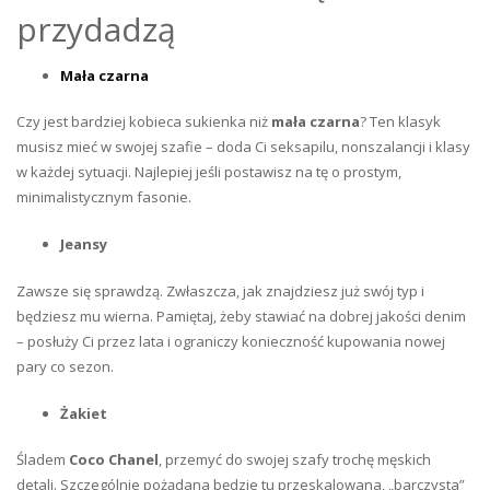
przydadzą
Mała czarna
Czy jest bardziej kobieca sukienka niż
mała czarna
? Ten klasyk
musisz mieć w swojej szafie – doda Ci seksapilu, nonszalancji i klasy
w każdej sytuacji. Najlepiej jeśli postawisz na tę o prostym,
minimalistycznym fasonie.
Jeansy
Zawsze się sprawdzą. Zwłaszcza, jak znajdziesz już swój typ i
będziesz mu wierna. Pamiętaj, żeby stawiać na dobrej jakości denim
– posłuży Ci przez lata i ograniczy konieczność kupowania nowej
pary co sezon.
Żakiet
Śladem
Coco Chanel
, przemyć do swojej szafy trochę męskich
detali. Szczególnie pożądana będzie tu przeskalowana, „barczysta”