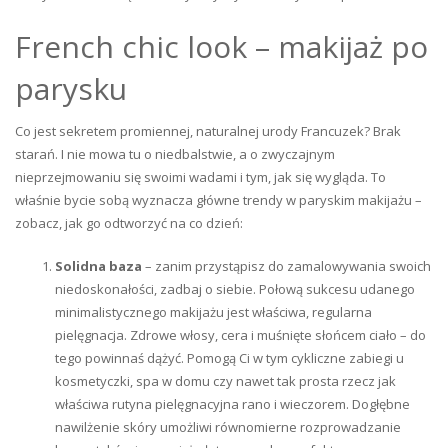
French chic look – makijaż po
parysku
Co jest sekretem promiennej, naturalnej urody Francuzek? Brak
starań. I nie mowa tu o niedbalstwie, a o zwyczajnym
nieprzejmowaniu się swoimi wadami i tym, jak się wygląda. To
właśnie bycie sobą wyznacza główne trendy w paryskim makijażu –
zobacz, jak go odtworzyć na co dzień:
Solidna baza
– zanim przystąpisz do zamalowywania swoich
niedoskonałości, zadbaj o siebie. Połową sukcesu udanego
minimalistycznego makijażu jest właściwa, regularna
pielęgnacja. Zdrowe włosy, cera i muśnięte słońcem ciało – do
tego powinnaś dążyć. Pomogą Ci w tym cykliczne zabiegi u
kosmetyczki, spa w domu czy nawet tak prosta rzecz jak
właściwa rutyna pielęgnacyjna rano i wieczorem. Dogłębne
nawilżenie skóry umożliwi równomierne rozprowadzanie