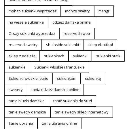
mohito sukienki wyprzedaż
mohito swetry
msngr
na wesele sukienka
odzież damska online
Orsay sukienki wyprzedaż
reserved swetr
reserved swetry
sheinside sukienki
sklep ebutik.pl
sklep z odzieżą
sukienkach
sukienki
sukienki butik
sukienkie
Sukienki włoskie i francuskie
Sukienki włoskie letnie
sukienkom
sukienkę
swetery
tania odzież damska online
tanie bluzki damskie
tanie sukienki do 50 zł
tanie swetry damskie
tanie swetry sklep internetowy
Tanie ubrania
tanie ubrania online