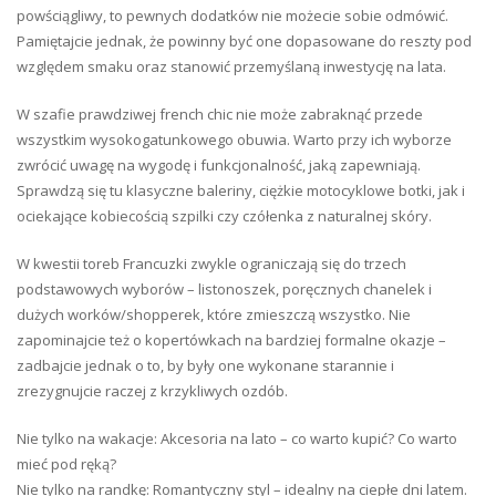
powściągliwy, to pewnych dodatków nie możecie sobie odmówić.
Pamiętajcie jednak, że powinny być one dopasowane do reszty pod
względem smaku oraz stanowić przemyślaną inwestycję na lata.
W szafie prawdziwej french chic nie może zabraknąć przede
wszystkim wysokogatunkowego obuwia. Warto przy ich wyborze
zwrócić uwagę na wygodę i funkcjonalność, jaką zapewniają.
Sprawdzą się tu klasyczne baleriny, ciężkie motocyklowe botki, jak i
ociekające kobiecością szpilki czy czółenka z naturalnej skóry.
W kwestii toreb Francuzki zwykle ograniczają się do trzech
podstawowych wyborów – listonoszek, poręcznych chanelek i
dużych worków/shopperek, które zmieszczą wszystko. Nie
zapominajcie też o kopertówkach na bardziej formalne okazje –
zadbajcie jednak o to, by były one wykonane starannie i
zrezygnujcie raczej z krzykliwych ozdób.
Nie tylko na wakacje: Akcesoria na lato – co warto kupić? Co warto
mieć pod ręką?
Nie tylko na randkę: Romantyczny styl – idealny na ciepłe dni latem.