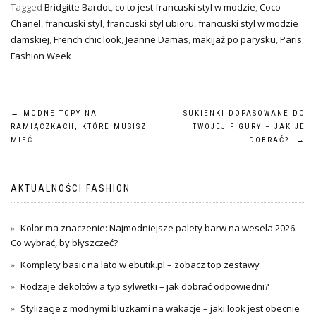
Tagged
Bridgitte Bardot
,
co to jest francuski styl w modzie
,
Coco
Chanel
,
francuski styl
,
francuski styl ubioru
,
francuski styl w modzie
damskiej
,
French chic look
,
Jeanne Damas
,
makijaż po parysku
,
Paris
Fashion Week
Nawigacja
←
MODNE TOPY NA
SUKIENKI DOPASOWANE DO
RAMIĄCZKACH, KTÓRE MUSISZ
TWOJEJ FIGURY – JAK JE
wpisu
MIEĆ
DOBRAĆ?
→
AKTUALNOŚCI FASHION
Kolor ma znaczenie: Najmodniejsze palety barw na wesela 2026.
Co wybrać, by błyszczeć?
Komplety basic na lato w ebutik.pl – zobacz top zestawy
Rodzaje dekoltów a typ sylwetki – jak dobrać odpowiedni?
Stylizacje z modnymi bluzkami na wakacje – jaki look jest obecnie