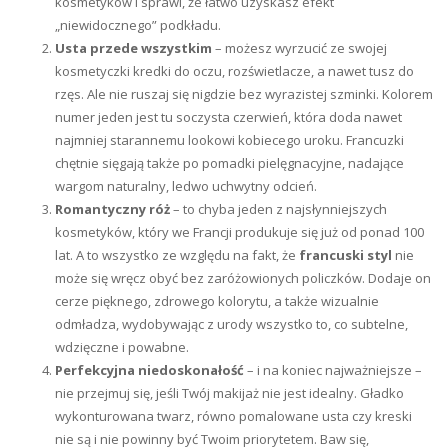
kosmetyków i sprawi, że łatwo uzyskasz efekt
„niewidocznego” podkładu.
Usta przede wszystkim
– możesz wyrzucić ze swojej
kosmetyczki kredki do oczu, rozświetlacze, a nawet tusz do
rzęs. Ale nie ruszaj się nigdzie bez wyrazistej szminki. Kolorem
numer jeden jest tu soczysta czerwień, która doda nawet
najmniej starannemu lookowi kobiecego uroku. Francuzki
chętnie sięgają także po pomadki pielęgnacyjne, nadające
wargom naturalny, ledwo uchwytny odcień.
Romantyczny róż
– to chyba jeden z najsłynniejszych
kosmetyków, który we Francji produkuje się już od ponad 100
lat. A to wszystko ze względu na fakt, że
francuski styl
nie
może się wręcz obyć bez zaróżowionych policzków. Dodaje on
cerze pięknego, zdrowego kolorytu, a także wizualnie
odmładza, wydobywając z urody wszystko to, co subtelne,
wdzięczne i powabne.
Perfekcyjna niedoskonałość
– i na koniec najważniejsze –
nie przejmuj się, jeśli Twój makijaż nie jest idealny. Gładko
wykonturowana twarz, równo pomalowane usta czy kreski
nie są i nie powinny być Twoim priorytetem. Baw się,