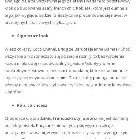
swojego ciała ze wszystkimi jego zaletami i wadami to podstawowy
krok do budowania szafy french chic. Kobieta, która jest dumna z
tego, jak wygląda, będzie fantastycznie prezentować się nawet w
przeciętnych, basicowych stylizacjach.
Signature look
Wiesz co łączy Coco Chanel, Bridgitte Bardot i Jeanne Damas? Choć
wszystkie z nich znacząco się od siebie różniły, to bez wątpienia
każda miała swój niepodważalny
signature look
. Były wierne
konkretnym zestawom, kolorom i dodatkom, które nieodmiennie
kojarzyły się innym właśnie z nimi. To trik, który pomaga odnaleźć
własny niepowtarzalny styl i stworzyć idealną garderobę kapsułową
– spróbuj!
Rób, co chcesz
Choć może Cię to zdziwić,
francuski styl ubioru
nie jest domeną
perfekcjonistek. Paryżanki nie wstydzą się wyjść na ulicę z
potarganymi włosami, w wymiętej koszuli czy starym wyciągniętym