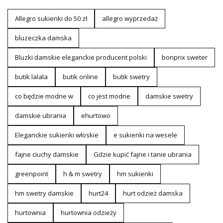
Allegro sukienki do 50 zł
allegro wyprzedaż
bluzeczka damska
Bluzki damskie eleganckie producent polski
bonprix sweter
butik lalala
butik online
butik swetry
co będzie modne w
co jest modne
damskie swetry
damskie ubrania
ehurtowo
Eleganckie sukienki włoskie
e sukienki na wesele
fajne ciuchy damskie
Gdzie kupić fajne i tanie ubrania
greenpoint
h & m swetry
hm sukienki
hm swetry damskie
hurt24
hurt odzież damska
hurtownia
hurtownia odzieży