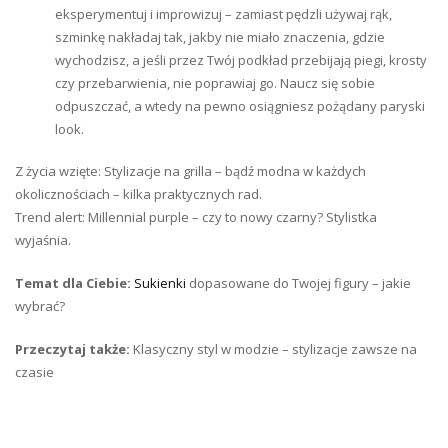
eksperymentuj i improwizuj – zamiast pędzli używaj rąk,
szminkę nakładaj tak, jakby nie miało znaczenia, gdzie
wychodzisz, a jeśli przez Twój podkład przebijają piegi, krosty
czy przebarwienia, nie poprawiaj go. Naucz się sobie
odpuszczać, a wtedy na pewno osiągniesz pożądany paryski
look.
Z życia wzięte: Stylizacje na grilla – bądź modna w każdych
okolicznościach – kilka praktycznych rad.
Trend alert: Millennial purple – czy to nowy czarny? Stylistka
wyjaśnia.
Temat dla Ciebie:
Sukienki
dopasowane do Twojej figury – jakie
wybrać?
Przeczytaj także:
Klasyczny styl w modzie – stylizacje zawsze na
czasie