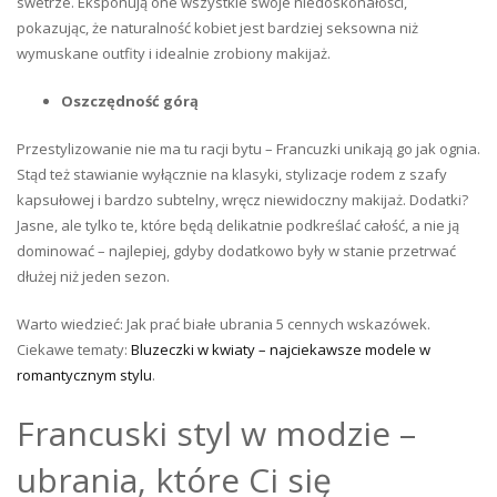
swetrze. Eksponują one wszystkie swoje niedoskonałości,
pokazując, że naturalność kobiet jest bardziej seksowna niż
wymuskane outfity i idealnie zrobiony makijaż.
Oszczędność górą
Przestylizowanie nie ma tu racji bytu – Francuzki unikają go jak ognia.
Stąd też stawianie wyłącznie na klasyki, stylizacje rodem z szafy
kapsułowej i bardzo subtelny, wręcz niewidoczny makijaż. Dodatki?
Jasne, ale tylko te, które będą delikatnie podkreślać całość, a nie ją
dominować – najlepiej, gdyby dodatkowo były w stanie przetrwać
dłużej niż jeden sezon.
Warto wiedzieć: Jak prać białe ubrania 5 cennych wskazówek.
Ciekawe tematy:
Bluzeczki w kwiaty – najciekawsze modele w
romantycznym stylu
.
Francuski styl w modzie –
ubrania, które Ci się