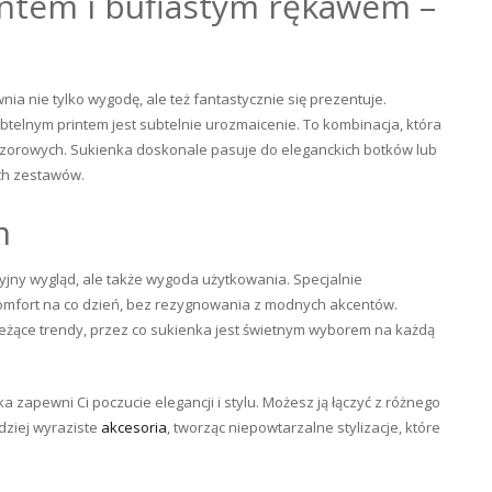
intem i bufiastym rękawem –
a nie tylko wygodę, ale też fantastycznie się prezentuje.
btelnym printem jest subtelnie urozmaicenie. To kombinacja, która
ieczorowych. Sukienka doskonale pasuje do eleganckich botków lub
ych zestawów.
m
kcyjny wygląd, ale także wygoda użytkowania. Specjalnie
komfort na co dzień, bez rezygnowania z modnych akcentów.
ieżące trendy, przez co sukienka jest świetnym wyborem na każdą
a zapewni Ci poczucie elegancji i stylu. Możesz ją łączyć z różnego
dziej wyraziste
akcesoria
, tworząc niepowtarzalne stylizacje, które