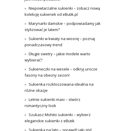
Niepowtarzalne sukienki – zobacz nową
kolekcję sukienek od eButik.pl
Marynarki damskie – podpowiadamy jak
stylizować je latem?
Sukienki w kwiaty na wiosnę – poznaj
ponadczasowy trend
Długie swetry – jakie modele warto
wybierać?
Sukieneczki na wesele – odkryj urocze
fasony na obecny sezon!
Sukienka rozkloszowana idealna na
różne okazje
Letnie sukienki maxi – stwórz
romantyczny look
Szukasz Mohito sukienki – wybierz
eleganckie sukienki z eButik
Sukienka na lato – sprawdź jaki styl