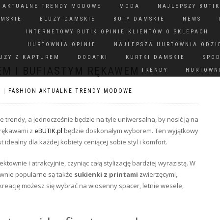
N AKTUALNE TRENDY MODOWE
MODA
NAJLEPSZY BUTIK
AMSKIE
BLUZY DAMSKIE
BUTY DAMSKIE
NEWS
INTERNETOWY BUTIK OPINIE KLIENTÓW O SKLEPACH
HURTOWNIA OPINIE
NAJLEPSZA HURTOWNIA ODZI
UZY Z KAPTUREM
DODATKI
KURTKI DAMSKIE
SPO
EM I BUFIASTYM RĘKAWEM
TRENDY
HURTOWNI
S
|
FASHION AKTUALNE TRENDY MODOWE
e trendy, a jednocześnie będzie na tyle uniwersalna, by nosić ją na
 rękawami z
eBUTIK.pl
będzie doskonałym wyborem. Ten wyjątkowy
idealny dla każdej kobiety ceniącej sobie styl i komfort.
townie i atrakcyjnie, czyniąc całą stylizację bardziej wyrazistą. W
równie popularne są także
sukienki z printami
zwierzęcymi,
kreację możesz się wybrać na wiosenny spacer, letnie wesele,