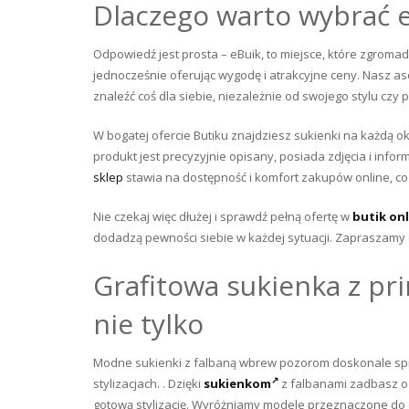
Dlaczego warto wybrać e
Odpowiedź jest prosta – eBuik, to miejsce, które zgrom
jednocześnie oferując wygodę i atrakcyjne ceny. Nasz as
znaleźć coś dla siebie, niezależnie od swojego stylu czy p
W bogatej ofercie Butiku znajdziesz sukienki na każdą ok
produkt jest precyzyjnie opisany, posiada zdjęcia i inf
sklep
stawia na dostępność i komfort zakupów online, co do
Nie czekaj więc dłużej i sprawdź pełną ofertę w
butik on
dodadzą pewności siebie w każdej sytuacji. Zapraszamy
Grafitowa sukienka z pr
nie tylko
Modne sukienki z falbaną wbrew pozorom doskonale spraw
stylizacjach. . Dzięki
sukienkom
z falbanami zadbasz o 
gotową stylizację. Wyróżniamy modele przeznaczone do c