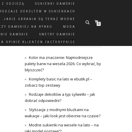
 Z ODZIEŻĄ
SUKIENKI DAMSKIE
RODZAJE DEKOLTÓW W SUKIENKACH
JAKIE UBRANIA SĄ TERAZ MODNE
0
EŻY DAMSKIEJ NA RYNKU
MODA
DNIE DAMSKIE
SWETRY DAMSKIE
AKTUALNOŚCI FASHION
A OPINIE KLIENTÓW FACTORYPRICE
Kolor ma znaczenie: Najmodniejsze
palety barw na wesela 2026. Co wybrać, by
błyszczeć?
Komplety basic na lato w ebutik.pl –
zobacz top zestawy
Rodzaje dekoltów a typ sylwetki – jak
dobrać odpowiedni?
Stylizacje z modnymi bluzkami na
wakacje – jaki look jest obecnie na czasie?
Modne sukienki na wesele na lato – na
jaki model postawić?