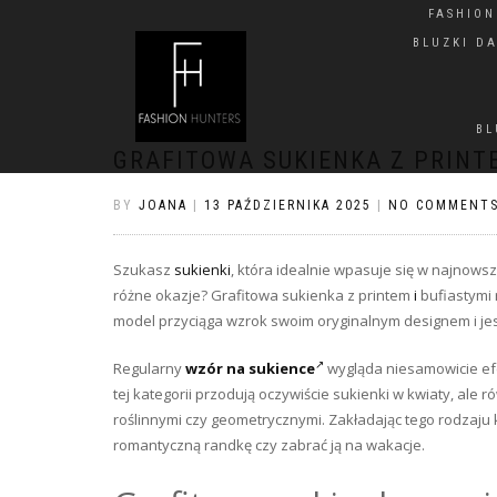
FASHIO
BLUZKI D
BL
GRAFITOWA SUKIENKA Z PRINT
BY
JOANA
|
13 PAŹDZIERNIKA 2025
|
NO COMMENT
Szukasz
sukienki
, która idealnie wpasuje się w najnowsz
różne okazje? Grafitowa sukienka z printem
i
bufiastymi
model przyciąga wzrok swoim oryginalnym designem i jest 
Regularny
wzór na sukience
wygląda niesamowicie efek
tej kategorii przodują oczywiście sukienki w kwiaty, ale 
roślinnymi czy geometrycznymi. Zakładając tego rodzaju 
romantyczną randkę czy zabrać ją na wakacje.