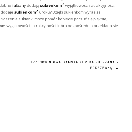
ozdobne
falbany
dodają
sukienkom
wyjątkowości i atrakcyjności,
o dodaje
sukienkom
uroku? Dzięki sukienkom wyrazisz
. Noszenie sukienki może pomóc kobiecie poczuć się pięknie,
kom
wyjątkowości i atrakcyjności, która bezpośrednio przekłada się
BRZOSKWINIOWA DAMSKA KURTKA FUTRZANA Z
PODSZEWKĄ
→