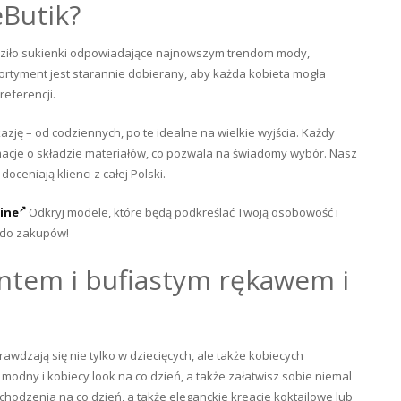
Butik?
adziło sukienki odpowiadające najnowszym trendom mody,
ortyment jest starannie dobierany, aby każda kobieta mogła
referencji.
azję – od codziennych, po te idealne na wielkie wyjścia. Każdy
ormacje o składzie materiałów, co pozwala na świadomy wybór. Nasz
ceniają klienci z całej Polski.
line
Odkryj modele, które będą podkreślać Twoją osobowość i
 do zakupów!
intem i bufiastym rękawem i
dzają się nie tylko w dziecięcych, ale także kobiecych
modny i kobiecy look na co dzień, a także załatwisz sobie niemal
hodzenia na co dzień, a także eleganckie kreacje koktajlowe lub