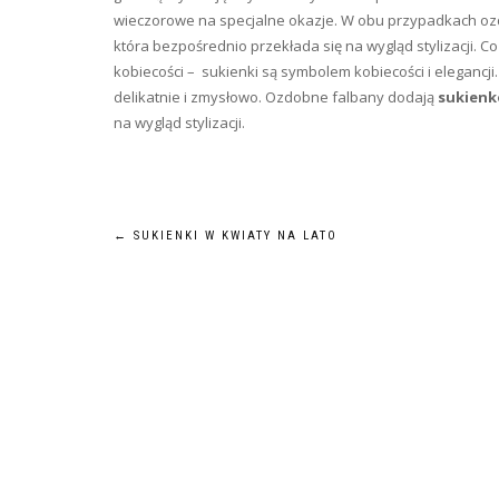
wieczorowe na specjalne okazje. W obu przypadkach 
która bezpośrednio przekłada się na wygląd stylizacji. C
kobiecości – sukienki są symbolem kobiecości i elegancji
delikatnie i zmysłowo. Ozdobne falbany dodają
sukien
na wygląd stylizacji.
Nawigacja
←
SUKIENKI W KWIATY NA LATO
wpisu