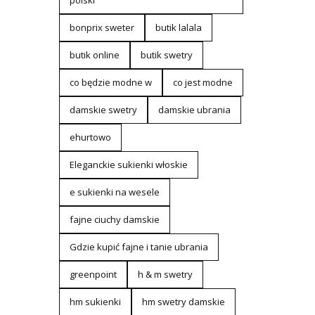
polski
bonprix sweter
butik lalala
butik online
butik swetry
co będzie modne w
co jest modne
damskie swetry
damskie ubrania
ehurtowo
Eleganckie sukienki włoskie
e sukienki na wesele
fajne ciuchy damskie
Gdzie kupić fajne i tanie ubrania
greenpoint
h & m swetry
hm sukienki
hm swetry damskie