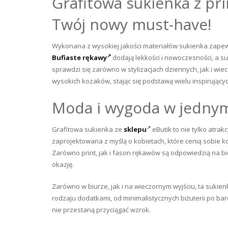
Grafitowa sukienka z pr
Twój nowy must-have!
Wykonana z wysokiej jakości materiałów sukienka zapewni
Bufiaste rękawy
dodają lekkości i nowoczesności, a su
sprawdzi się zarówno w stylizacjach dziennych, jak i w
wysokich kozaków, stając się podstawą wielu inspirując
Moda i wygoda w jedny
Grafitowa sukienka ze
sklepu
eButik to nie tylko atra
zaprojektowana z myślą o kobietach, które cenią sobie 
Zarówno print, jak i fason rękawów są odpowiedzią na b
okazję.
Zarówno w biurze, jak i na wieczornym wyjściu, ta sukienk
rodzaju dodatkami, od minimalistycznych biżuterii po bar
nie przestaną przyciągać wzrok.