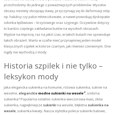
przechodzimy do jednego z poważniejszych problemów. Wysokie
obcasy niestety obciążają stawy, przyczyniają się do deformacji stóp
np. haluksy czy palce młoteczkowate, a nawet powodują dyskopatie
odcinka lędźwiowo – krzyżowego oraz szyjnego. Oczywiście dotyczy
to bardzo częstego zakładania butów na wysokich obcasach.
Wyjście na imprezę, raz na jakiś czas, w takich butach nie spowoduje
takich obrażeń. Warto w szafie mieć przynajmniej jeden model
klasycznych szpilek w kolorze czarnym, jak również czerwonym. One
nigdy nie wychodzą z mody.
Historia szpilek i nie tylko –
leksykon mody
Jaka elegancka sukienka na komunie, różowa sukienka, suknie na
weselne,
eleganckie
modne sukienki na wesele
, srebrna
sukienka? Popularna ostatnio sukienka wieczorowa maxi, złota
sukienka, najpiękniejsze
sukienki
na wesele, błękitna
sukienka na
wesele
, sukienka kwiaty. Nasza stylistka poleca sukienki balowe,