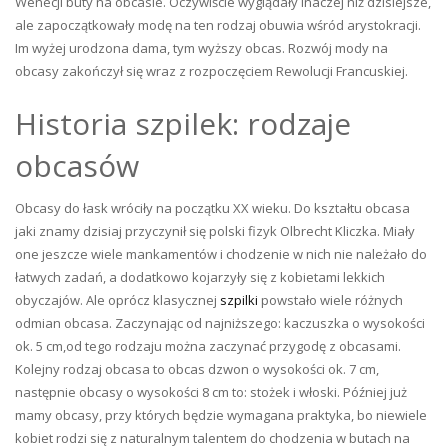
Wenecji buty na obcasie. Oczywiście wyglądały inaczej niż dzisiejsze,
ale zapoczątkowały modę na ten rodzaj obuwia wśród arystokracji.
Im wyżej urodzona dama, tym wyższy obcas. Rozwój mody na
obcasy zakończył się wraz z rozpoczęciem Rewolucji Francuskiej.
Historia szpilek: rodzaje
obcasów
Obcasy do łask wróciły na początku XX wieku. Do kształtu obcasa
jaki znamy dzisiaj przyczynił się polski fizyk Olbrecht Kliczka. Miały
one jeszcze wiele mankamentów i chodzenie w nich nie należało do
łatwych zadań, a dodatkowo kojarzyły się z kobietami lekkich
obyczajów. Ale oprócz klasycznej
szpilki
powstało wiele różnych
odmian obcasa. Zaczynając od najniższego: kaczuszka o wysokości
ok. 5 cm,od tego rodzaju można zaczynać przygodę z obcasami.
Kolejny rodzaj obcasa to obcas dzwon o wysokości ok. 7 cm,
następnie obcasy o wysokości 8 cm to: stożek i włoski. Później już
mamy obcasy, przy których będzie wymagana praktyka, bo niewiele
kobiet rodzi się z naturalnym talentem do chodzenia w butach na