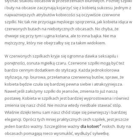
słychać stukotu obcasów w przestrzeniach biurowych. Później szpilki
i buty na obcasie zaczynają kojarzyć się z kobietą sukcesu. Jednym z
najważniejszych atrybutów kobiecości są oczywiście czerwone
szpilki. Nic tak nie przyciąga męskiego spojrzenia, jak kobieta idąca w
czerwonych butach na niebotycznych obcasach. No chyba, że
chwieje się przy tym i ugina kolana, ale to inna bajka. Nie ma
mężczyzny, który nie obejrzałby się za takim widokiem.
W czerwonych szpilkach kryje się ogromna dawka seksapilu i
ponętności, osnuta mgiełką czaru. Czerwone szpilki mogą być też
bardzo cennym dodatkiem do stylizacji. Każda jednokolorowa
stylizacja, np. biurowa, przełamana czerwienią butów, sprawi, że
kobieta będzie czuła się bardziej pewna siebie i atrakcyjniejsza.
Nawet jeśli założymy szpilki do jeansów, zmienia to już naszą
postawę. Kobieta w szpilkach jest bardziej wyprostowana i również
zmienia się nasz chód. Nie można wtedy niedbale stawiać stóp.
Właśnie dzięki temu sam nasz chód staje się pewniejszy i bardziej
elegancji. Oprócz tych mniej praktycznych cech szpilek, jest jeszcze
jeden bardzo ważny. Szczególnie ważny
dla kobiet
niskich. Buty na
obcasach pomagają nieco wysmuklić, wydłużyć sylwetkę.