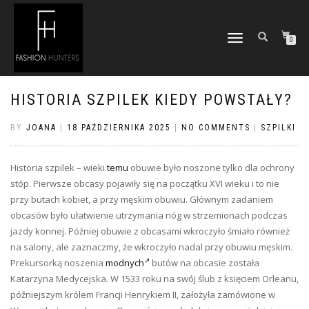
TOGGLE
0
NAVIGATION
HISTORIA SZPILEK KIEDY POWSTAŁY?
BY
JOANA
|
18 PAŹDZIERNIKA 2025
|
NO COMMENTS
|
SZPILKI
Historia szpilek – wieki
temu
obuwie było noszone tylko dla ochrony
stóp. Pierwsze obcasy pojawiły się na początku XVI wieku i to nie
przy butach kobiet, a przy męskim obuwiu. Głównym zadaniem
obcasów było ułatwienie utrzymania nóg w strzemionach podczas
jazdy konnej. Później obuwie z obcasami wkroczyło śmiało również
na salony, ale zaznaczmy, że wkroczyło nadal przy obuwiu męskim.
Prekursorką noszenia
modnych
butów na obcasie została
Katarzyna Medycejska. W 1533 roku na swój ślub z księciem Orleanu,
późniejszym królem Francji Henrykiem II, założyła zamówione w