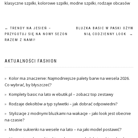
klasyczne szpilki
,
kolorowe szpilki
,
modne szpilki
,
rodzaje obcasów
Nawigacja
←
TRENDY NA JESIEŃ –
BLUZKA BASIC W PASKI OŻYW
PRZYGOTUJ SIĘ NA NOWY SEZON
NIĄ CODZIENNY LOOK
→
wpisu
RAZEM Z NAMI!
AKTUALNOŚCI FASHION
Kolor ma znaczenie: Najmodniejsze palety barw na wesela 2026.
Co wybrać, by błyszczeć?
Komplety basic na lato w ebutik.pl – zobacz top zestawy
Rodzaje dekoltów a typ sylwetki – jak dobrać odpowiedni?
Stylizacje z modnymi bluzkami na wakacje – jaki look jest obecnie
na czasie?
Modne sukienki na wesele na lato – na jaki model postawić?