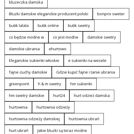
bluzeczka damska
Bluzki damskie eleganckie producent polski
bonprix sweter
butik lalala
butik online
butik swetry
co będzie modne w
co jest modne
damskie swetry
damskie ubrania
ehurtowo
Eleganckie sukienki włoskie
e sukienki na wesele
fajne ciuchy damskie
Gdzie kupić fajne i tanie ubrania
greenpoint
h & m swetry
hm sukienki
hm swetry damskie
hurt24
hurt odzież damska
hurtownia
hurtownia odzieży
hurtownia odzieży damskiej
hurtownia ubrań
hurt ubrań
Jakie bluzki są teraz modne