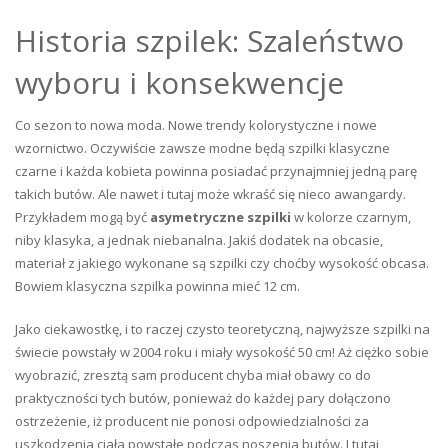
Historia szpilek: Szaleństwo
wyboru i konsekwencje
Co sezon to nowa moda. Nowe trendy kolorystyczne i nowe
wzornictwo. Oczywiście zawsze modne będą szpilki klasyczne
czarne i każda kobieta powinna posiadać przynajmniej jedną parę
takich butów. Ale nawet i tutaj może wkraść się nieco awangardy.
Przykładem mogą być
asymetryczne szpilki
w kolorze czarnym,
niby klasyka, a jednak niebanalna. Jakiś dodatek na obcasie,
materiał z jakiego wykonane są szpilki czy choćby wysokość obcasa.
Bowiem klasyczna szpilka powinna mieć 12 cm.
Jako ciekawostkę, i to raczej czysto teoretyczną, najwyższe szpilki na
świecie powstały w 2004 roku i miały wysokość 50 cm! Aż ciężko sobie
wyobrazić, zresztą sam producent chyba miał obawy co do
praktyczności tych butów, ponieważ do każdej pary dołączono
ostrzeżenie, iż producent nie ponosi odpowiedzialności za
uszkodzenia ciała powstałe podczas noszenia butów. I tutaj