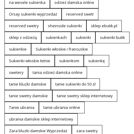
na wesele sukienka
odzież damska online
Orsay sukienki wyprzedaż
reserved swetr
reserved swetry
sheinside sukienki
sklep ebutik.pl
sklep z odzieżą
sukienkach
sukienki
sukienki butik
sukienkie
Sukienki włoskie i francuskie
Sukienki włoskie letnie
sukienkom
sukienkę
swetery
tania odzież damska online
tanie bluzki damskie
tanie sukienki do 50 zł
tanie swetry damskie
tanie swetry sklep internetowy
Tanie ubrania
tanie ubrania online
ubrania damskie sklep internetowy
Zara bluzki damskie Wyprzedaż
zara swetry