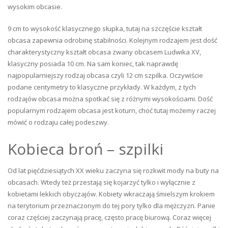
wysokim obcasie.
9 cm to wysokość klasycznego słupka, tutaj na szczęście kształt
obcasa zapewnia odrobinę stabilności. Kolejnym rodzajem jest dość
charakterystyczny kształt obcasa zwany obcasem Ludwika XV,
klasyczny posiada 10 cm. Na sam koniec, tak naprawdę
najpopularniejszy rodzaj obcasa czyli 12 cm szpilka. Oczywiście
podane centymetry to klasyczne przykłady. W każdym, z tych
rodzajów obcasa można spotkać się z różnymi wysokościami. Dość
popularnym rodzajem obcasa jest koturn, choć tutaj możemy raczej
mówić o rodzaju całej podeszwy.
Kobieca broń – szpilki
Od lat pięćdziesiątych XX wieku zaczyna się rozkwit mody na buty na
obcasach. Wtedy też przestają się kojarzyć tylko i wyłącznie z
kobietami lekkich obyczajów. Kobiety wkraczają śmielszym krokiem
na terytorium przeznaczonym do tej pory tylko dla mężczyzn. Panie
coraz częściej zaczynają pracę, często pracę biurową. Coraz więcej