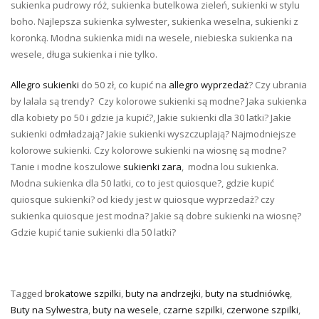
sukienka pudrowy róż, sukienka butelkowa zieleń, sukienki w stylu
boho. Najlepsza sukienka sylwester, sukienka weselna, sukienki z
koronką. Modna sukienka midi na wesele, niebieska sukienka na
wesele, długa sukienka i nie tylko.
Allegro sukienki
do 50 zł, co kupić na
allegro wyprzedaż
? Czy ubrania
by lalala są trendy? Czy kolorowe sukienki są modne? Jaka sukienka
dla kobiety po 50 i gdzie ja kupić?, Jakie sukienki dla 30 latki? Jakie
sukienki odmładzają? Jakie sukienki wyszczuplają? Najmodniejsze
kolorowe sukienki. Czy kolorowe sukienki na wiosnę są modne?
Tanie i modne koszulowe
sukienki zara
, modna lou sukienka.
Modna sukienka dla 50 latki, co to jest quiosque?, gdzie kupić
quiosque sukienki? od kiedy jest w quiosque wyprzedaż? czy
sukienka quiosque jest modna? Jakie są dobre sukienki na wiosnę?
Gdzie kupić tanie sukienki dla 50 latki?
Tagged
brokatowe szpilki
,
buty na andrzejki
,
buty na studniówkę
,
Buty na Sylwestra
,
buty na wesele
,
czarne szpilki
,
czerwone szpilki
,