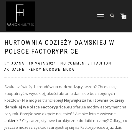
TOGGLE
0
NAVIGATION
HURTOWNIA ODZIEŻY DAMSKIEJ W
POLSCE FACTORYPRICE
BY
JOANA
|
19 MAJA 2024
|
NO COMMENTS
|
FASHION
AKTUALNE TRENDY MODOWE
,
MODA
Szukasz świeżych trendów na nadchodzący sezon? Chcesz się
zaopatrzyć w wysokiej jakości ubrania damskie bez zbędnych
kosztów? Nie mogłeś trafić lepiej!
Największa hurtownia odzieży
damskiej w Polsce Factoryprice.eu
oferuje modny asortyment na
cały rok. Przejściowe okrycie na jesień? A może letnie zwiewne
sukienki
? Czy raczej stylowe i praktyczne dodatki na zimę? Odkryj, co
jeszcze możesz zyskać i zarejestruj się na Factoryprice.eu już dziś!