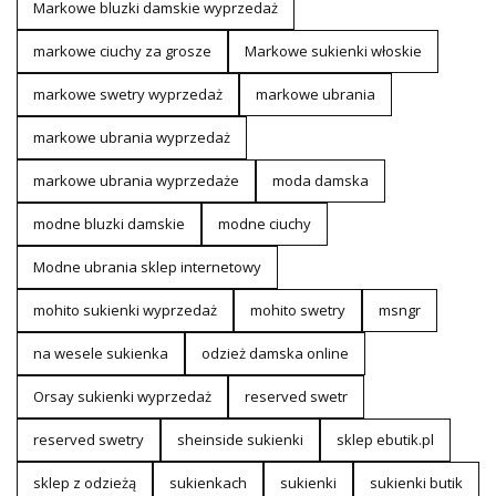
Markowe bluzki damskie wyprzedaż
markowe ciuchy za grosze
Markowe sukienki włoskie
markowe swetry wyprzedaż
markowe ubrania
markowe ubrania wyprzedaż
markowe ubrania wyprzedaże
moda damska
modne bluzki damskie
modne ciuchy
Modne ubrania sklep internetowy
mohito sukienki wyprzedaż
mohito swetry
msngr
na wesele sukienka
odzież damska online
Orsay sukienki wyprzedaż
reserved swetr
reserved swetry
sheinside sukienki
sklep ebutik.pl
sklep z odzieżą
sukienkach
sukienki
sukienki butik