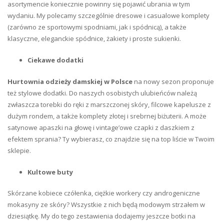
asortymencie koniecznie powinny się pojawić ubrania w tym
wydaniu. My polecamy szczególnie dresowe i casualowe komplety
(zarówno ze sportowymi spodniami, jak i spódnicą), a także
klasyczne, eleganckie spódnice, żakiety i proste sukienki.
Ciekawe dodatki
Hurtownia odzieży damskiej w Polsce
na nowy sezon proponuje
też stylowe dodatki. Do naszych osobistych ulubieńców należą
zwłaszcza torebki do ręki z marszczonej skóry, filcowe kapelusze z
dużym rondem, a także komplety złotej i srebrnej biżuterii. A może
satynowe apaszki na głowę i vintage’owe czapki z daszkiem z
efektem sprania? Ty wybierasz, co znajdzie się na top liście w Twoim
sklepie.
Kultowe buty
Skórzane kobiece czółenka, ciężkie workery czy androgeniczne
mokasyny ze skóry? Wszystkie z nich będą modowym strzałem w
dziesiątkę. My do tego zestawienia dodajemy jeszcze botki na