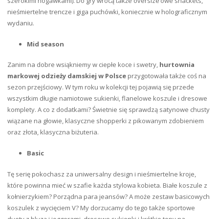
szerokimi nogawkami). Do gry wrócą także oversize’owe shackets,
nieśmiertelne trencze i giga puchówki, koniecznie w holograficznym
wydaniu.
Mid season
Zanim na dobre wsiąkniemy w ciepłe koce i swetry,
hurtownia
markowej odzieży damskiej w Polsce
przygotowała także coś na
sezon przejściowy. W tym roku w kolekcji tej pojawią się przede
wszystkim długie namiotowe sukienki, flanelowe koszule i dresowe
komplety. A co z dodatkami? Świetnie się sprawdzą satynowe chusty
wiązane na głowie, klasyczne shopperki z pikowanym zdobieniem
oraz złota, klasyczna biżuteria.
Basic
Tę serię pokochasz za uniwersalny design i nieśmiertelne kroje,
które powinna mieć w szafie każda stylowa kobieta. Białe koszule z
kołnierzykiem? Porządna para jeansów? A może zestaw basicowych
koszulek z wycięciem V? My dorzucamy do tego także sportowe
duety z bluzą i joggerami, dresowe sukienki i krótkie topy na