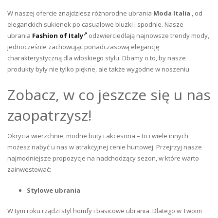
W naszej ofercie znajdziesz różnorodne ubrania
Moda Italia
, od
eleganckich sukienek po casualowe bluzki i spodnie. Nasze
ubrania
Fashion of Italy
odzwierciedlają najnowsze trendy mody,
jednocześnie zachowując ponadczasową elegancję
charakterystyczną dla włoskiego stylu. Dbamy o to, by nasze
produkty były nie tylko piękne, ale także wygodne w noszeniu.
Zobacz, w co jeszcze się u nas
zaopatrzysz!
Okrycia wierzchnie, modne buty i akcesoria – to i wiele innych
możesz nabyć u nas w atrakcyjnej cenie hurtowej. Przejrzyj nasze
najmodniejsze propozycje na nadchodzący sezon, w które warto
zainwestować:
Stylowe ubrania
W tym roku rządzi styl homfy i basicowe ubrania. Dlatego w Twoim