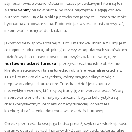
są niesamowicie ważne. Ostatnimi czasy prawdziwym hitem są też
gładkie
t-shirty
basic w hurcie, po które najczęściej sięgają kobiety.
Autorom marki
By olala sklep
przyświeca jasny cel – moda nie może
być nudna ani powtarzalna. Podobnie jak w vera, musi zachwycać,
inspirować i zachęcać do działania.
Jakość odzieży sprowadzanej z Turcji i markowe ubrania z Turcji jest
co najmniej tak dobra, jak jakość odzieży w popularnych sieciówkach
odzieżowych, a czasem nawet je przewyższa. Nic dziwnego, że
hurtownia odzież turecka
przeżywa ostatnio istne oblężenie
klientów szukających taniej tureckich ubrań.
oryginalne ciuchy z
Turcji
to mekka dla wszystkich, którzy pragną odkryć modę o
niepowtarzalnym charakterze. Turecka odzież jest znana z
niezwykłych wzorów, które łączą tradycję z nowoczesnością. Wzory
inspirowane orientem, motywy etniczne i bogata kolorystyka są
charakterystycznymi cechami odzieży tureckiej. Zobacz też
kolekcję ubrań latynka dostępna w sprzedaży hurtowej.
Chcesz przenieść do swojego butiku prestiż, szyk oraz włoską jakość
ubrań w dobrych cenach hurtowych? Zatem sprawdź już teraz jakie