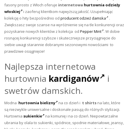
fasony prosto z Włoch oferuje
internetowa
hurtownia odzieży
włoskiej
i zaoferuj klientkom najwyższą jakość. Uzupełniając
kolekcję o hity bezpośrednio od
producent odzież damska
.
Zwiększasz swoje szanse na wyróżnienie się na tle konkurencji oraz
pozyskanie nowych klientów z kolekcja od
Pepper Mint
. W dobie
rosnącej konkurencji szybsze i skuteczniejsze przyciągnięcie do
siebie uwagi starannie dobranymi sezonowymi nowościami to
prawdziwe osiągnięcie!
Najlepsza internetowa
hurtownia
kardiganów
i
swetrów damskich.
Modna
hurtownia bielizny
na co dzień i
t shirts
na lato, które
są niezwykle uniwersalne i doskonale pasują do różnych stylizacji.
Hurtownia
sukienkie
na komunię i na co dzień. Niepowtarzalne
ubrania by olala to sukienki, spódnice, spodnie materiałowe, jeansy,