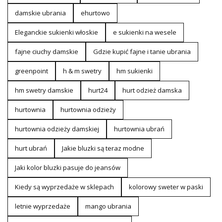
damskie ubrania
ehurtowo
Eleganckie sukienki włoskie
e sukienki na wesele
fajne ciuchy damskie
Gdzie kupić fajne i tanie ubrania
greenpoint
h & m swetry
hm sukienki
hm swetry damskie
hurt24
hurt odzież damska
hurtownia
hurtownia odzieży
hurtownia odzieży damskiej
hurtownia ubrań
hurt ubrań
Jakie bluzki są teraz modne
Jaki kolor bluzki pasuje do jeansów
Kiedy są wyprzedaże w sklepach
kolorowy sweter w paski
letnie wyprzedaże
mango ubrania