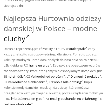
cieplejsze dni.
Najlepsza Hurtownia odzieży
damskiej w Polsce – modne
ciuchy
Ubrania reprezentujące różne style i nurty w
outlet ptak
, żeby
każdy znalazł tu coś odpowiedniego dla siebie. Ponadto zobacz
kolekcje modnych ubrań doskonałych do noszenia na co dzień DE
b2b kleidung, RO
haine en gros
. Zachwyć się bogactwem wzorów i
fasonów odzieży, które oferujemy w niespotykanym dotąd designie
EE
hulgimüük
, CZ
Velkoobchod oblečení
, LT
Didmeninė prekyba
,
SK
veľkoobchod s oblečením
, EN
wholesale clothing
. Kupuj
kolekcje mody damskiej, męskiej i dziecięcej, które możesz
przeglądać w każdym miejscu i o każdej porze urządzeniu mobilnym
– RO
îmbrăcăminte en gros
, AT
textil grosshandel eu erfahrung
, IE
fashion wholesale
.