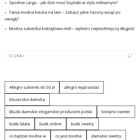
Spodnie cargo – jak dziś nosić bojówki w stylu militarnym?
Tania modna kiecka na lato – zobacz jakie fasony wziąć po
uwagę?
Modna sukienka koktajlowa midi – wybierz najmodniejszą długość
Allegro sukienki do 50 zł
allegro wyprzedaż
bluzeczka damska
Bluzki damskie eleganckie producent polski
bonprix sweter
butik lalala
butik online
butik swetry
co będzie modne w
co jest modne
damskie swetry