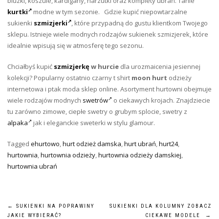
bluzki, koszule, kardigany, narzutki oraz komplety ubrań. Tanie
kurtki
modne w tym sezonie. Gdzie kupić niepowtarzalne
sukienki
szmizjerki
, które przypadną do gustu klientkom Twojego
sklepu. Istnieje wiele modnych rodzajów sukienek szmizjerek, które
idealnie wpisują się w atmosferę tego sezonu.
Chciałbyś kupić
szmizjerkę
w hurcie
dla urozmaicenia jesiennej
kolekcji? Popularny ostatnio czarny t shirt
moon hurt
odzieży
internetowa i ptak moda sklep online. Asortyment hurtowni obejmuje
wiele rodzajów modnych
swetrów
o ciekawych krojach. Znajdziecie
tu zarówno zimowe, ciepłe swetry o grubym splocie, swetry z
alpaka
jak i eleganckie sweterki w stylu glamour.
Tagged
ehurtowo
,
hurt odzież damska
,
hurt ubrań
,
hurt24
,
hurtownia
,
hurtownia odzieży
,
hurtownia odzieży damskiej
,
hurtownia ubrań
Nawigacja
←
SUKIENKI NA POPRAWINY
SUKIENKI DLA KOLUMNY ZOBACZ
JAKIE WYBIERAĆ?
CIEKAWE MODELE
→