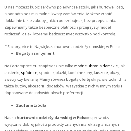
U nas możesz kupić zarówno pojedyncze sztuki, jak i hurtowe ilości,
a ponadto bez minimalnej kwoty zamówienia. Możesz zrobić
dokładnie takie zakupy, jakich potrzebujesz, bez przepłacania.
Zapewniamy także bezpieczne płatności i przejrzysty model
rozliczeń, dzięki któremu będziesz mieć wszystko pod kontrolą.
Factoryprice to Największa hurtownia odzieży damskiej w Polsce
Bogaty asortyment
Na Factoryprice.eu znajdziesz nie tylko
modne ubrania damskie
, jak
sukienki,
spódnice
, spodnie, bluzki, kombinezony,
koszule
, bluzy,
swetry czy bieliznę. Mamy również bogatą ofertę okryć wierzchnich, a
także butów, akcesorii i dodatków. Wszystkie z nich w innym stylu i
dopasowane do indywidualnych preferencji.
Zaufane źródła
Nasza
hurtownia odzieży damskiej
w Polsce
sprowadza
wyłącznie dobrej jakości produkty znanych marek zagranicznych