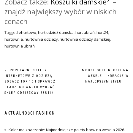
Zobacz także:
Koszulki damskie
–
znajdź największy wybór w niskich
cenach
Tagged
ehurtowo
,
hurt odzież damska
,
hurt ubrań
,
hurt24
,
hurtownia
,
hurtownia odzieży
,
hurtownia odzieży damskiej
,
hurtownia ubrań
Nawigacja
←
POPULARNE SKLEPY
MODNE SUKIENECZKI NA
INTERNETOWE Z ODZIEŻĄ –
WESELE – KREACJE W
wpisu
ZOBACZ TOP 10 I SPRAWDŹ
NAJLEPSZYM STYLU
→
DLACZEGO WARTO WYBRAĆ
SKLEP ODZIEŻOWY EBUTIK
AKTUALNOŚCI FASHION
Kolor ma znaczenie: Najmodniejsze palety barw na wesela 2026.