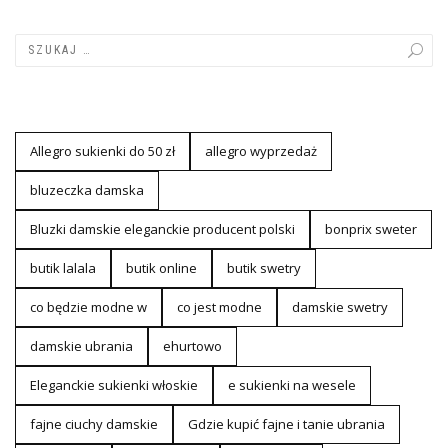
Allegro sukienki do 50 zł
allegro wyprzedaż
bluzeczka damska
Bluzki damskie eleganckie producent polski
bonprix sweter
butik lalala
butik online
butik swetry
co będzie modne w
co jest modne
damskie swetry
damskie ubrania
ehurtowo
Eleganckie sukienki włoskie
e sukienki na wesele
fajne ciuchy damskie
Gdzie kupić fajne i tanie ubrania