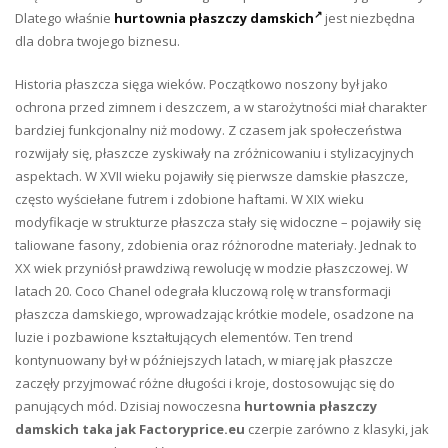
Dlatego właśnie
hurtownia płaszczy damskich
jest niezbędna
dla dobra twojego biznesu.
Historia płaszcza sięga wieków. Początkowo noszony był jako
ochrona przed zimnem i deszczem, a w starożytności miał charakter
bardziej funkcjonalny niż modowy. Z czasem jak społeczeństwa
rozwijały się, płaszcze zyskiwały na zróżnicowaniu i stylizacyjnych
aspektach. W XVII wieku pojawiły się pierwsze damskie płaszcze,
często wyściełane futrem i zdobione haftami. W XIX wieku
modyfikacje w strukturze płaszcza stały się widoczne – pojawiły się
taliowane fasony, zdobienia oraz różnorodne materiały. Jednak to
XX wiek przyniósł prawdziwą rewolucję w modzie płaszczowej. W
latach 20. Coco Chanel odegrała kluczową rolę w transformacji
płaszcza damskiego, wprowadzając krótkie modele, osadzone na
luzie i pozbawione kształtujących elementów. Ten trend
kontynuowany był w późniejszych latach, w miarę jak płaszcze
zaczęły przyjmować różne długości i kroje, dostosowując się do
panujących mód. Dzisiaj nowoczesna
hurtownia płaszczy
damskich taka jak Factoryprice.eu
czerpie zarówno z klasyki, jak