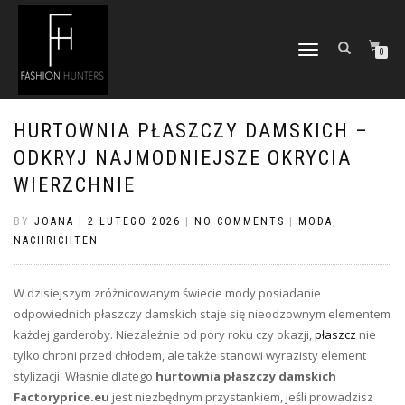
TOGGLE
0
NAVIGATION
HURTOWNIA PŁASZCZY DAMSKICH –
ODKRYJ NAJMODNIEJSZE OKRYCIA
WIERZCHNIE
BY
JOANA
|
2 LUTEGO 2026
|
NO COMMENTS
|
MODA
,
NACHRICHTEN
W dzisiejszym zróżnicowanym świecie mody posiadanie
odpowiednich płaszczy damskich staje się nieodzownym elementem
każdej garderoby. Niezależnie od pory roku czy okazji,
płaszcz
nie
tylko chroni przed chłodem, ale także stanowi wyrazisty element
stylizacji. Właśnie dlatego
hurtownia płaszczy damskich
Factoryprice.eu
jest niezbędnym przystankiem, jeśli prowadzisz