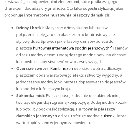
zestawiać go z odpowiednimi elementami, które podkreślą jego
charakter i dodadzą oryginalności. Oto kilka sugestii stylizacji, jakie
proponuje
internetowa
hurtownia płaszczy damskich
:
Dżinsy i botki:
Klasyczne dżinsy skinny lub rurki w
połączeniu z eleganckim płaszczem to kontrastowy, ale
stylowy duet. Sprawdź jakie fasony dżinsów poleca do
płaszcza
hurtownia internetowa spodni jeansowych
i zamów
od razu modny denim. Dodaj do tego modne botki na obcasie
lub kowbojki, aby stworzyć nowoczesny wygląd.
Oversize sweter:
Kombinezon
oversize swetra z dłuższym
płaszczem doda warstwowego efektu i stworzy wygodny, a
jednocześnie modny look. Możesz dopasować to do jeansów
lub spodni o luźniejszym kroju.
Sukienka midi:
Płaszcz pasuje idealnie do sukienek midi,
tworząc elegancką i zgrabną kompozycję. Dodaj modne kozaki
lub botki, by podkreślić stylizację.
Hurtownia płaszczy
damskich jesiennych
od razu oferuje modne
sukienki
, które
warto kupić razem w jednym zamówieniu.