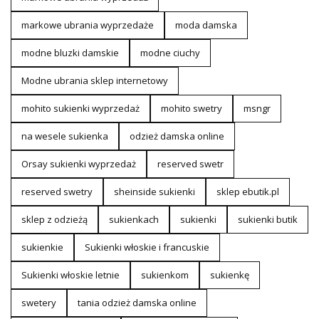
markowe ubrania wyprzedaże
moda damska
modne bluzki damskie
modne ciuchy
Modne ubrania sklep internetowy
mohito sukienki wyprzedaż
mohito swetry
msngr
na wesele sukienka
odzież damska online
Orsay sukienki wyprzedaż
reserved swetr
reserved swetry
sheinside sukienki
sklep ebutik.pl
sklep z odzieżą
sukienkach
sukienki
sukienki butik
sukienkie
Sukienki włoskie i francuskie
Sukienki włoskie letnie
sukienkom
sukienkę
swetery
tania odzież damska online