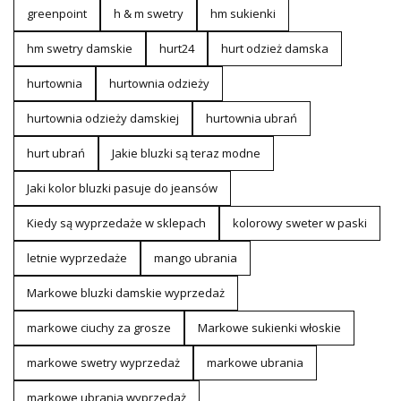
greenpoint
h & m swetry
hm sukienki
hm swetry damskie
hurt24
hurt odzież damska
hurtownia
hurtownia odzieży
hurtownia odzieży damskiej
hurtownia ubrań
hurt ubrań
Jakie bluzki są teraz modne
Jaki kolor bluzki pasuje do jeansów
Kiedy są wyprzedaże w sklepach
kolorowy sweter w paski
letnie wyprzedaże
mango ubrania
Markowe bluzki damskie wyprzedaż
markowe ciuchy za grosze
Markowe sukienki włoskie
markowe swetry wyprzedaż
markowe ubrania
markowe ubrania wyprzedaż