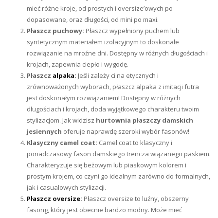
mieć różne kroje, od prostych i oversize’owych po
dopasowane, oraz długości, od mini po maxi.
Płaszcz puchowy:
Płaszcz wypełniony puchem lub
syntetycznym materiałem izolacyjnym to doskonałe
rozwiązanie na mroźne dni. Dostępny w różnych długościach i
krojach, zapewnia ciepło i wygodę.
Płaszcz
alpaka
:
Jeśli zależy ci na etycznych i
zrównoważonych wyborach, płaszcz alpaka z imitacji futra
jest doskonałym rozwiązaniem! Dostępny w różnych
długościach i krojach, doda wyjątkowego charakteru twoim
stylizacjom. Jak widzisz
hurtownia płaszczy damskich
jesiennych
oferuje naprawdę szeroki wybór fasonów!
Klasyczny camel coat:
Camel coat to klasyczny i
ponadczasowy fason damskiego trencza wiązanego paskiem.
Charakteryzuje się beżowym lub piaskowym kolorem i
prostym krojem, co czyni go idealnym zarówno do formalnych,
jak i casualowych stylizacji.
Płaszcz oversize
:
Płaszcz oversize to luźny, obszerny
fasong, który jest obecnie bardzo modny. Może mieć