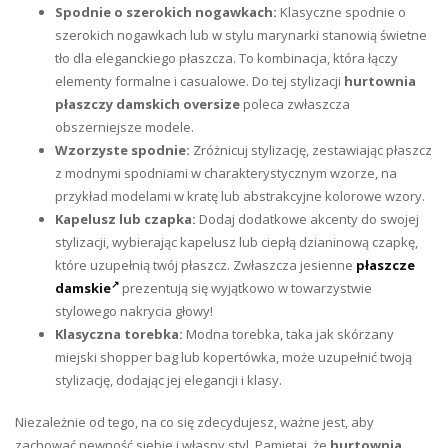
Spodnie o szerokich nogawkach:
Klasyczne spodnie o
szerokich nogawkach lub w stylu marynarki stanowią świetne
tło dla eleganckiego płaszcza. To kombinacja, która łączy
elementy formalne i casualowe. Do tej stylizacji
hurtownia
płaszczy damskich
oversize
poleca zwłaszcza
obszerniejsze modele.
Wzorzyste spodnie:
Zróżnicuj stylizację, zestawiając płaszcz
z modnymi spodniami w charakterystycznym wzorze, na
przykład modelami w kratę lub abstrakcyjne kolorowe wzory.
Kapelusz lub czapka:
Dodaj dodatkowe akcenty do swojej
stylizacji, wybierając kapelusz lub ciepłą dzianinową czapkę,
które uzupełnią twój płaszcz. Zwłaszcza jesienne
płaszcze
damskie
prezentują się wyjątkowo w towarzystwie
stylowego nakrycia głowy!
Klasyczna torebka:
Modna torebka, taka jak skórzany
miejski shopper bag lub kopertówka, może uzupełnić twoją
stylizację, dodając jej elegancji i klasy.
Niezależnie od tego, na co się zdecydujesz, ważne jest, aby
zachować pewność siebie i własny styl. Pamiętaj, że
hurtownia