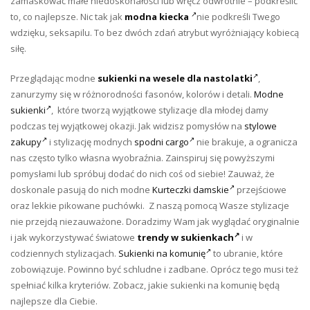
zamaskować małe niedoskonałości lub wręcz odwrotnie – podkreślić
to, co najlepsze. Nic tak jak
modna kiecka
nie podkreśli Twego
wdzięku, seksapilu. To bez dwóch zdań atrybut wyróżniający kobiecą
siłę.
Przeglądając modne
sukienki na wesele dla nastolatki
,
zanurzymy się w różnorodności fasonów, kolorów i detali.
Modne
sukienki
, które tworzą wyjątkowe stylizacje dla młodej damy
podczas tej wyjątkowej okazji. Jak widzisz pomysłów na
stylowe
zakupy
i stylizację modnych
spodni cargo
nie brakuje, a ogranicza
nas często tylko własna wyobraźnia. Zainspiruj się powyższymi
pomysłami lub spróbuj dodać do nich coś od siebie! Zauważ, że
doskonale pasują do nich modne
Kurteczki damskie
przejściowe
oraz lekkie pikowane puchówki. Z naszą pomocą Wasze stylizacje
nie przejdą niezauważone. Doradzimy Wam jak wyglądać oryginalnie
i jak wykorzystywać światowe
trendy w sukienkach
i w
codziennych stylizacjach.
Sukienki na komunię
to ubranie, które
zobowiązuje. Powinno być schludne i zadbane. Oprócz tego musi też
spełniać kilka kryteriów. Zobacz, jakie sukienki na komunię będą
najlepsze dla Ciebie.