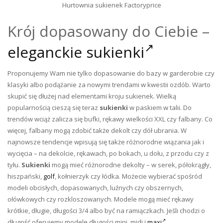
Hurtownia sukienek Factoryprice
Krój dopasowany do Ciebie –
eleganckie sukienki
Proponujemy Wam nie tylko dopasowanie do bazy w garderobie czy
klasyki albo podążanie za nowymi trendami w kwestii ozdób. Warto
skupić się dłużej nad elementami kroju sukienek. Wielką
popularnością cieszą się teraz
sukienki
w paskiem w talii. Do
trendów wciąż zalicza się bufki, rękawy wielkości XXL czy falbany. Co
więcej, falbany mogą zdobić także dekolt czy dół ubrania. W
najnowsze tendencje wpisują się także różnorodne wiązania jak i
wycięcia – na dekolcie, rękawach, po bokach, u dołu, z przodu czy z
tyłu.
Sukienki
mogą mieć różnorodne dekolty – w serek, półokrągły,
hiszpański,
golf
, kołnierzyk czy łódka. Możecie wybierać spośród
modeli obcisłych, dopasowanych, luźnych czy obszernych,
ołówkowych czy rozkloszowanych. Modele mogą mieć rękawy
krótkie, długie, długości 3/4 albo być na ramiączkach. Jeśli chodzi o
długość oferujemy modele długości mini, midi i
maxi
.