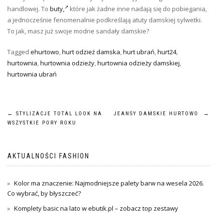
handlowej. To
buty,
które jak żadne inne nadają się do pobiegania,
a jednocześnie fenomenalnie podkreślają atuty damskiej sylwetki.
To jak, masz już swoje modne sandały damskie?
Tagged
ehurtowo
,
hurt odzież damska
,
hurt ubrań
,
hurt24
,
hurtownia
,
hurtownia odzieży
,
hurtownia odzieży damskiej
,
hurtownia ubrań
Nawigacja
←
STYLIZACJE TOTAL LOOK NA
JEANSY DAMSKIE HURTOWO
→
WSZYSTKIE PORY ROKU
wpisu
AKTUALNOŚCI FASHION
Kolor ma znaczenie: Najmodniejsze palety barw na wesela 2026.
Co wybrać, by błyszczeć?
Komplety basic na lato w ebutik.pl – zobacz top zestawy