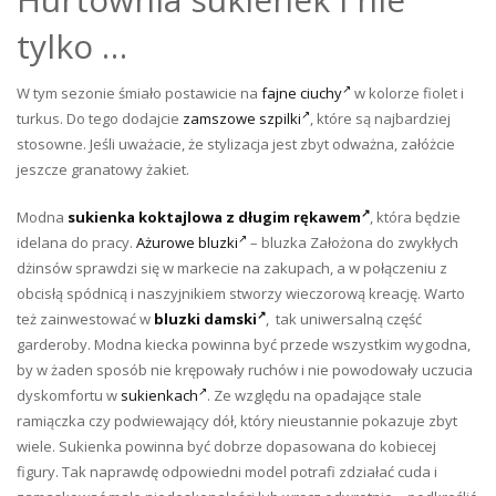
tylko …
W tym sezonie śmiało postawicie na
fajne ciuchy
w kolorze fiolet i
turkus. Do tego dodajcie
zamszowe szpilki
, które są najbardziej
stosowne. Jeśli uważacie, że stylizacja jest zbyt odważna, załóżcie
jeszcze granatowy żakiet.
Modna
sukienka koktajlowa z długim rękawem
, która będzie
idelana do pracy.
Ażurowe bluzki
– bluzka Założona do zwykłych
dżinsów sprawdzi się w markecie na zakupach, a w połączeniu z
obcisłą spódnicą i naszyjnikiem stworzy wieczorową kreację. Warto
też zainwestować w
bluzki damski
, tak uniwersalną część
garderoby. Modna kiecka powinna być przede wszystkim wygodna,
by w żaden sposób nie krępowały ruchów i nie powodowały uczucia
dyskomfortu w
sukienkach
. Ze względu na opadające stale
ramiączka czy podwiewający dół, który nieustannie pokazuje zbyt
wiele. Sukienka powinna być dobrze dopasowana do kobiecej
figury. Tak naprawdę odpowiedni model potrafi zdziałać cuda i