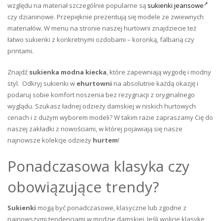
względu na materiał szczególnie popularne są
sukienki jeansowe
czy dzianinowe. Przepięknie prezentują się modele ze zwiewnych
materiałów. W menu na stronie naszej hurtowni znajdziecie też
łatwo sukienki z konkretnymi ozdobami – koronką, falbaną czy
printami.
Znajdź
sukienka modna kiecka
, które zapewniają wygodę i modny
styl. Odkryj sukienki w
ehurtowni
na absolutnie każdą okazję i
podaruj sobie komfort noszenia bez rezygnacji z oryginalnego
wyglądu. Szukasz ładnej odzieży damskiej w niskich hurtowych
cenach i z dużym wyborem modeli? W takim razie zapraszamy Cię do
naszej zakładki z nowościami, w której pojawiają się nasze
najnowsze kolekcje odzieży
hurtem
!
Ponadczasowa klasyka czy
obowiązujące trendy?
Sukienki
mogą być ponadczasowe, klasyczne lub zgodne z
najnowszymi tendencjami w modzie damskiej. Jeśli wolicie klasykę