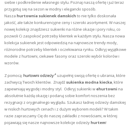
siebie i podkreślenie własnego stylu. Poznaj naszą ofertę i już teraz
przygotuj się na sezon w modny i elegancki sposób.
Nasza
hurtownia sukienek damskich
to nie tylko doskonała
jakość, ale także konkurencyjne ceny i szeroki asortyment. W naszej
nowej kolekcji znajdziesz sukienki na różne okazje i pory roku, co
pozwoli Ci zaspokoić potrzeby klientek w każdym stylu. Nasza nowa
kolekcja sukienek jest odpowiedzią na najnowsze trendy mody,
różnorodne potrzeby klientek i oczekiwania rynku. Odkryj wyjątkowe
modele z hurtowni, ciekawe fasony oraz szeroki wybór kolorów i
wzorów.
Z pomocą
hurtowni odzieży
uzupełnij swoją ofertę o ubrania, które
zachwycą Twoich klientów. Znajdź
sukienka modna kiecka
, które
zapewniają wygodę i modny styl. Odkryj sukienki w
ehurtowni
na
absolutnie każdą okazję i podaruj sobie komfort noszenia bez
rezygnacji z oryginalnego wyglądu. Szukasz ładnej odzieży damskiej
w niskich hurtowych cenach i z dużym wyborem modeli? W takim
razie zapraszamy Cię do naszej zakładki z nowościami, w której
pojawiają się nasze najnowsze kolekcje odzieży
hurtem
!