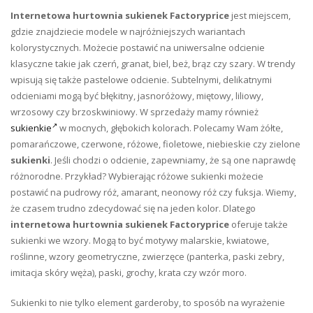
Internetowa hurtownia sukienek Factoryprice
jest miejscem,
gdzie znajdziecie modele w najróżniejszych wariantach
kolorystycznych. Możecie postawić na uniwersalne odcienie
klasyczne takie jak czerń, granat, biel, beż, brąz czy szary. W trendy
wpisują się także pastelowe odcienie. Subtelnymi, delikatnymi
odcieniami mogą być błękitny, jasnoróżowy, miętowy, liliowy,
wrzosowy czy brzoskwiniowy. W sprzedaży mamy również
sukienkie
w mocnych, głębokich kolorach. Polecamy Wam żółte,
pomarańczowe, czerwone, różowe, fioletowe, niebieskie czy zielone
sukienki
. Jeśli chodzi o odcienie, zapewniamy, że są one naprawdę
różnorodne. Przykład? Wybierając różowe sukienki możecie
postawić na pudrowy róż, amarant, neonowy róż czy fuksja. Wiemy,
że czasem trudno zdecydować się na jeden kolor. Dlatego
internetowa hurtownia sukienek Factoryprice
oferuje także
sukienki we wzory. Mogą to być motywy malarskie, kwiatowe,
roślinne, wzory geometryczne, zwierzęce (panterka, paski zebry,
imitacja skóry węża), paski, grochy, krata czy wzór moro.
Sukienki to nie tylko element garderoby, to sposób na wyrażenie