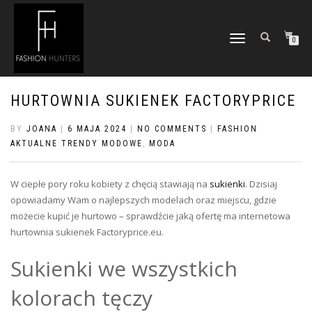
TOGGLE
0
NAVIGATION
HURTOWNIA SUKIENEK FACTORYPRICE
BY
JOANA
|
6 MAJA 2024
|
NO COMMENTS
|
FASHION
AKTUALNE TRENDY MODOWE
,
MODA
W ciepłe pory roku kobiety z chęcią stawiają na
sukienki
. Dzisiaj
opowiadamy Wam o najlepszych modelach oraz miejscu, gdzie
możecie kupić je hurtowo – sprawdźcie jaką ofertę ma internetowa
hurtownia sukienek Factoryprice.eu.
Sukienki we wszystkich
kolorach tęczy