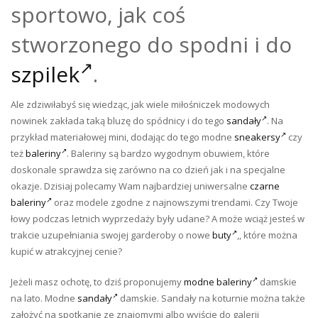
sportowo, jak coś
stworzonego do spodni i do
szpilek
.
Ale zdziwiłabyś się wiedząc, jak wiele miłośniczek modowych
nowinek zakłada taką bluzę do spódnicy i do tego
sandały
. Na
przykład materiałowej mini, dodając do tego modne
sneakersy
czy
też
baleriny
. Baleriny są bardzo wygodnym obuwiem, które
doskonale sprawdza się zarówno na co dzień jak i na specjalne
okazje. Dzisiaj polecamy Wam najbardziej uniwersalne
czarne
baleriny
oraz modele zgodne z najnowszymi trendami. Czy Twoje
łowy podczas letnich wyprzedaży były udane? A może wciąż jesteś w
trakcie uzupełniania swojej garderoby o nowe
buty
,, które można
kupić w atrakcyjnej cenie?
Jeżeli masz ochotę, to dziś proponujemy
modne baleriny
damskie
na lato. Modne
sandały
damskie. Sandały na koturnie można także
założyć na spotkanie ze znajomymi albo wyjście do galerii