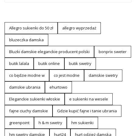
Allegro sukienki do 50 zł
allegro wyprzedaż
bluzeczka damska
Bluzki damskie eleganckie producent polski
bonprix sweter
butik lalala
butik online
butik swetry
co będzie modne w
co jest modne
damskie swetry
damskie ubrania
ehurtowo
Eleganckie sukienki włoskie
e sukienki na wesele
fajne ciuchy damskie
Gdzie kupić fajne i tanie ubrania
greenpoint
h & m swetry
hm sukienki
hm swetry damskie
hurt24
hurt odzież damska