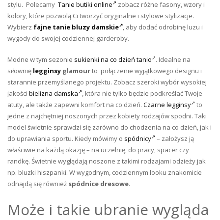
stylu. Polecamy
Tanie butiki online
zobacz różne fasony, wzory i
kolory, które pozwolą Ci tworzyć oryginalne i stylowe stylizacje.
Wybierz
fajne tanie bluzy damskie
, aby dodać odrobinę luzu i
wygody do swojej codziennej garderoby.
Modne w tym sezonie
sukienki na co dzień tanio
. Idealne na
siłownię
legginsy
glamour
to połączenie wyjątkowego designu i
starannie przemyślanego projektu. Zobacz szeroki wybór wysokiej
jakości
bielizna damska
, która nie tylko będzie podkreślać Twoje
atuty, ale także zapewni komfort na co dzień.
Czarne legginsy
to
jedne z najchętniej noszonych przez kobiety rodzajów spodni. Taki
model świetnie sprawdzi się zarówno do chodzenia na co dzień, jak i
do uprawiania sportu. Kiedy mówimy o
spódnicy
– założysz ją
właściwie na każdą okazję – na uczelnię, do pracy, spacer czy
randkę. Świetnie wyglądają noszone z takimi rodzajami odzieży jak
np. bluzki hiszpanki. W wygodnym, codziennym looku znakomicie
odnajdą się również
spódnice dresowe
.
Może i takie ubranie wygląda