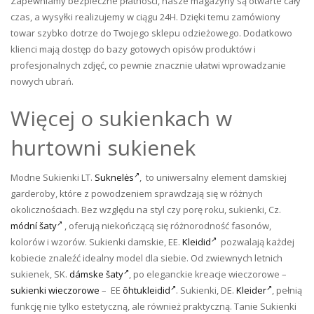
Zapewniamy bezpieczne płatności, nasze magazyny są otwarte cały
czas, a wysyłki realizujemy w ciągu 24H. Dzięki temu zamówiony
towar szybko dotrze do Twojego sklepu odzieżowego. Dodatkowo
klienci mają dostęp do bazy gotowych opisów produktów i
profesjonalnych zdjęć, co pewnie znacznie ułatwi wprowadzanie
nowych ubrań.
Więcej o sukienkach w
hurtowni sukienek
Modne Sukienki LT.
Suknelės
, to uniwersalny element damskiej
garderoby, które z powodzeniem sprawdzają się w różnych
okolicznościach. Bez względu na styl czy porę roku, sukienki, Cz.
módní šaty
, oferują niekończącą się różnorodność fasonów,
kolorów i wzorów. Sukienki damskie, EE.
Kleidid
pozwalają każdej
kobiecie znaleźć idealny model dla siebie. Od zwiewnych letnich
sukienek, SK.
dámske šaty
, po eleganckie kreacje wieczorowe –
sukienki wieczorowe
– EE
õhtukleidid
. Sukienki, DE.
Kleider
, pełnią
funkcję nie tylko estetyczną, ale również praktyczną. Tanie Sukienki