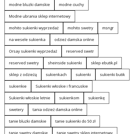
modne bluzki damskie
modne ciuchy
Modne ubrania sklep internetowy
mohito sukienki wyprzedaż
mohito swetry
msngr
na wesele sukienka
odzież damska online
Orsay sukienki wyprzedaż
reserved swetr
reserved swetry
sheinside sukienki
sklep ebutik.pl
sklep z odzieżą
sukienkach
sukienki
sukienki butik
sukienkie
Sukienki włoskie i francuskie
Sukienki włoskie letnie
sukienkom
sukienkę
swetery
tania odzież damska online
tanie bluzki damskie
tanie sukienki do 50 zł
tanie swetry damskie
tanie swetry sklep internetowy