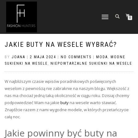
TOGGLE
0
NAVIGATION
JAKIE BUTY NA WESELE WYBRAĆ?
BY
JOANA
|
2 MAJA 2024
|
NO COMMENTS
|
MODA
,
MODNE
SUKIENKI NA WESELE
,
NIEPOWTARZALNE SUKIENKI NA WESELE
W najbliższym czasie wpisów poradnikowych poświęconych
weselom z pewnością nie zabraknie na naszym blogu. Większość z
nas ma chociaż jedną taką okoliczność w ciągu roku. Dzisiaj chcemy
podpowiedzieć Wam na jakie
buty
na wesele warto stawiać.
Znajdźcie razem z nami wygodne modele, w których przetańczycie
całą noc.
Jakie powinny być buty na