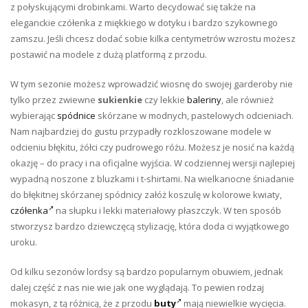
z połyskującymi drobinkami. Warto decydować się także na
eleganckie czółenka z miękkiego w dotyku i bardzo szykownego
zamszu. Jeśli chcesz dodać sobie kilka centymetrów wzrostu możesz
postawić na modele z dużą platformą z przodu.
W tym sezonie możesz wprowadzić wiosnę do swojej garderoby nie
tylko przez zwiewne
sukienkie
czy lekkie
baleriny
, ale również
wybierając
spódnice
skórzane w modnych, pastelowych odcieniach.
Nam najbardziej do gustu przypadły rozkloszowane modele w
odcieniu błękitu, żółci czy pudrowego różu. Możesz je nosić na każdą
okazję – do pracy i na oficjalne wyjścia. W codziennej wersji najlepiej
wypadną noszone z bluzkami i t-shirtami. Na wielkanocne śniadanie
do błękitnej skórzanej spódnicy załóż koszulę w kolorowe kwiaty,
czółenka
na słupku i lekki materiałowy płaszczyk. W ten sposób
stworzysz bardzo dziewczęcą stylizację, która doda ci wyjątkowego
uroku.
Od kilku sezonów lordsy są bardzo popularnym obuwiem, jednak
dalej część z nas nie wie jak one wyglądają. To pewien rodzaj
mokasyn, z tą różnicą, że z przodu
buty
mają niewielkie wycięcia.