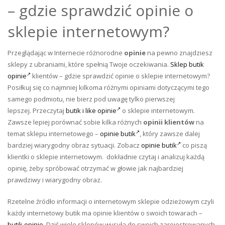
– gdzie sprawdzić opinie o
sklepie internetowym?
Przeglądając w Internecie różnorodne
opinie
na pewno znajdziesz
sklepy z ubraniami, które spełnią Twoje oczekiwania.
Sklep
butik
opinie
klientów – gdzie sprawdzić opinie o sklepie internetowym?
Posiłkuj się co najmniej kilkoma różnymi opiniami dotyczącymi tego
samego podmiotu, nie bierz pod uwagę tylko pierwszej
lepszej. Przeczytaj
butik i like opinie
o sklepie internetowym.
Zawsze lepiej porównać sobie kilka różnych
opinii klientów
na
temat sklepu internetowego –
opinie butik
, który zawsze dalej
bardziej wiarygodny obraz sytuacji. Zobacz
opinie butik
co piszą
klientki o sklepie internetowym. dokładnie czytaj i analizuj każdą
opinię, żeby spróbować otrzymać w głowie jak najbardziej
prawdziwy i wiarygodny obraz.
Rzetelne źródło informacji o internetowym sklepie odzieżowym czyli
każdy internetowy butik ma opinie klientów o swoich towarach –
butik opinie
. Dziś wiele sklepów wysyła do swoich zarejestrowanych