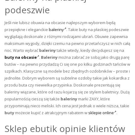
podeszwie
Jeśli nie lubisz obuwia na obcasie najlepszym wyborem będą
przepiękne i eleganckie
baleriny
. Takie buty na płaskiej podeszwie
wyglądają doskonale z różnymi rodzajami ubrań. Obuwie zapewnia
maksimum wygody, dzięki czemu na pewno przetańczysz w nich całą
noc. Warto wybrać
baleriny
także wtedy, kiedy decydujesz się na
buty na obcasie
.
Baleriny
można zabrać ze sobą jako drugą parę
butów – na pewno przydadzą Ci się one po kilku godzinach tańców w
szpilkach. Klasyczne są modele bez zbędnych ozdobników – proste i
jednolite. Dobrym wyborem są subtelne ozdoby takie jak kokardka z
przodu buta czy niewielka przypinka. Doskonale prezentują się
baleriny wiązane, które od razu kojarzą się ze stylem baletnicy. Dużą
popularnością cieszą się także
baleriny
marki ZAXY, które
przypominają nieco meliski. Ich cena jest jednak o wiele niższa, takie
buty
możecie kupić z atrakcyjnym rabatem w
sklepie online
.
Sklep ebutik opinie klientów