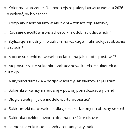
Kolor ma znaczenie: Najmodniejsze palety barw na wesela 2026.
Co wybrać, by błyszczeć?
Komplety basic na lato w ebutik.pl – zobacz top zestawy
Rodzaje dekoltów a typ sylwetki – jak dobrać odpowiedni?
Stylizacje z modnymi bluzkami na wakacje – jaki look jest obecnie
na czasie?
Modne sukienki na wesele na lato – na jaki model postawić?
Niepowtarzalne sukienki – zobacz nową kolekcję sukienek od
eButik.pl
Marynarki damskie – podpowiadamy jak stylizować je latem?
Sukienki w kwiaty na wiosnę – poznaj ponadczasowy trend
Długie swetry – jakie modele warto wybierać?
Sukieneczki na wesele – odkryj urocze fasony na obecny sezon!
Sukienka rozkloszowana idealna na różne okazje
Letnie sukienki maxi – stwórz romantyczny look