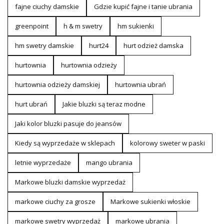
fajne ciuchy damskie
Gdzie kupić fajne i tanie ubrania
greenpoint
h & m swetry
hm sukienki
hm swetry damskie
hurt24
hurt odzież damska
hurtownia
hurtownia odzieży
hurtownia odzieży damskiej
hurtownia ubrań
hurt ubrań
Jakie bluzki są teraz modne
Jaki kolor bluzki pasuje do jeansów
Kiedy są wyprzedaże w sklepach
kolorowy sweter w paski
letnie wyprzedaże
mango ubrania
Markowe bluzki damskie wyprzedaż
markowe ciuchy za grosze
Markowe sukienki włoskie
markowe swetry wyprzedaż
markowe ubrania