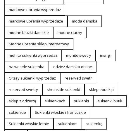
markowe ubrania wyprzedaż
markowe ubrania wyprzedaże
moda damska
modne bluzki damskie
modne ciuchy
Modne ubrania sklep internetowy
mohito sukienki wyprzedaż
mohito swetry
msngr
na wesele sukienka
odzież damska online
Orsay sukienki wyprzedaż
reserved swetr
reserved swetry
sheinside sukienki
sklep ebutik.pl
sklep z odzieżą
sukienkach
sukienki
sukienki butik
sukienkie
Sukienki włoskie i francuskie
Sukienki włoskie letnie
sukienkom
sukienkę