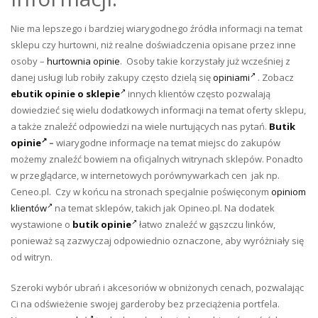
Nie ma lepszego i bardziej wiarygodnego źródła informacji na temat
sklepu czy hurtowni, niż realne doświadczenia opisane przez inne
osoby –
hurtownia opinie
. Osoby takie korzystały już wcześniej z
danej usługi lub robiły zakupy często dzielą się
opiniami
. Zobacz
ebutik opinie o sklepie
innych klientów często pozwalają
dowiedzieć się wielu dodatkowych informacji na temat oferty sklepu,
a także znaleźć odpowiedzi na wiele nurtujących nas pytań.
Butik
opinie
–
wiarygodne informacje na temat miejsc do zakupów
możemy znaleźć bowiem na oficjalnych witrynach sklepów. Ponadto
w przeglądarce, w internetowych porównywarkach cen jak np.
Ceneo.pl. Czy w końcu na stronach specjalnie poświęconym
opiniom
klientów
na temat sklepów, takich jak Opineo.pl. Na dodatek
wystawione o
butik opinie
łatwo znaleźć w gąszczu linków,
ponieważ są zazwyczaj odpowiednio oznaczone, aby wyróżniały się
od witryn.
Szeroki wybór ubrań i akcesoriów w obniżonych cenach, pozwalając
Ci na odświeżenie swojej garderoby bez przeciążenia portfela.