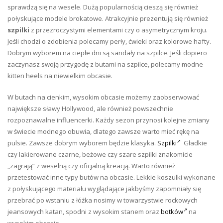
sprawdzą się na wesele. Dużą popularnością cieszą się również
połyskujące modele brokatowe. Atrakcyjnie prezentują się również
szpilki
z przezroczystymi elementami czy o asymetrycznym kroju.
Jeśli chodzi o zdobienia polecamy perły, ćwieki oraz kolorowe hafty.
Dobrym wyborem na ciepłe dni są sandały na szpilce. Jeśli dopiero
zaczynasz swoją przygodę z butami na szpilce, polecamy modne
kitten heels na niewielkim obcasie.
W butach na cienkim, wysokim obcasie możemy zaobserwować
największe sławy Hollywood, ale również powszechnie
rozpoznawalne influencerki. Każdy sezon przynosi kolejne zmiany
w świecie modnego obuwia, dlatego zawsze warto mieć rękę na
pulsie. Zawsze dobrym wyborem będzie klasyka.
Szpilki
Gładkie
czy lakierowane czarne, beżowe czy szare szpilki znakomicie
„zagrają” z weselną czy oficjalną kreacją. Warto również
przetestować inne typy butów na obcasie. Lekkie koszulki wykonane
z połyskującego materiału wyglądające jakbyśmy zapomniały się
przebrać po wstaniu z łóżka nosimy w towarzystwie rockowych
jeansowych katan, spodni z wysokim stanem oraz
botków
na