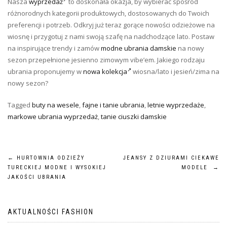
Nasza
wyprzedaż
to doskonała okazja, by wybierać spośród
różnorodnych kategorii produktowych, dostosowanych do Twoich
preferencji i potrzeb. Odkryj już teraz gorące nowości odzieżowe na
wiosnę i przygotuj z nami swoją szafę na nadchodzące lato. Postaw
na inspirujące trendy i zamów
modne ubrania damskie
na nowy
sezon przepełnione jesienno zimowym vibe’em. Jakiego rodzaju
ubrania proponujemy w
nowa kolekcja
wiosna/lato i jesień/zima na
nowy sezon?
Tagged
buty na wesele
,
fajne i tanie ubrania
,
letnie wyprzedaże
,
markowe ubrania wyprzedaż
,
tanie ciuszki damskie
Nawigacja
←
HURTOWNIA ODZIEŻY
JEANSY Z DZIURAMI CIEKAWE
TURECKIEJ MODNE I WYSOKIEJ
MODELE
→
wpisu
JAKOŚCI UBRANIA
AKTUALNOŚCI FASHION