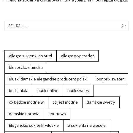
Allegro sukienki do 50 zł
allegro wyprzedaż
bluzeczka damska
Bluzki damskie eleganckie producent polski
bonprix sweter
butik lalala
butik online
butik swetry
co będzie modne w
co jest modne
damskie swetry
damskie ubrania
ehurtowo
Eleganckie sukienki włoskie
e sukienki na wesele