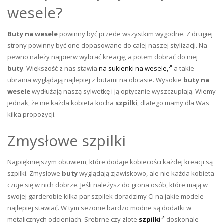
wesele?
Buty na wesele
powinny być przede wszystkim wygodne. Z drugiej
strony powinny być one dopasowane do całej naszej stylizacji. Na
pewno należy najpierw wybrać kreację, a potem dobrać do niej
buty
. Większość z nas stawia
na sukienki na wesele,
a takie
ubrania wyglądają najlepiej z butami na obcasie. Wysokie
buty na
wesele
wydłużają naszą sylwetkę i ją optycznie wyszczuplają. Wiemy
jednak, że nie każda kobieta kocha
szpilki
, dlatego mamy dla Was
kilka propozycji.
Zmysłowe szpilki
Najpiękniejszym obuwiem, które dodaje kobiecości każdej kreacji są
szpilki. Zmysłowe
buty
wyglądają zjawiskowo, ale nie każda kobieta
czuje się w nich dobrze. Jeśli należysz do grona osób, które mają w
swojej garderobie kilka par szpilek doradzimy Ci na jakie modele
najlepiej stawiać. W tym sezonie bardzo modne są dodatki w
metalicznych odcieniach. Srebrne czy złote
szpilki
doskonale