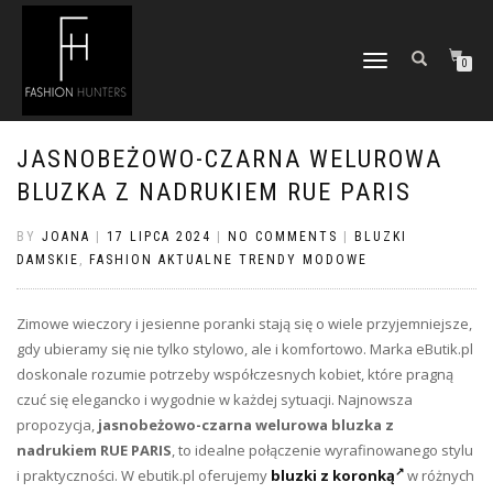
TOGGLE
0
NAVIGATION
JASNOBEŻOWO-CZARNA WELUROWA
BLUZKA Z NADRUKIEM RUE PARIS
BY
JOANA
|
17 LIPCA 2024
|
NO COMMENTS
|
BLUZKI
DAMSKIE
,
FASHION AKTUALNE TRENDY MODOWE
Zimowe wieczory i jesienne poranki stają się o wiele przyjemniejsze,
gdy ubieramy się nie tylko stylowo, ale i komfortowo. Marka eButik.pl
doskonale rozumie potrzeby współczesnych kobiet, które pragną
czuć się elegancko i wygodnie w każdej sytuacji. Najnowsza
propozycja,
jasnobeżowo-czarna welurowa bluzka z
nadrukiem RUE PARIS
, to idealne połączenie wyrafinowanego stylu
i praktyczności. W ebutik.pl oferujemy
bluzki z koronką
w różnych