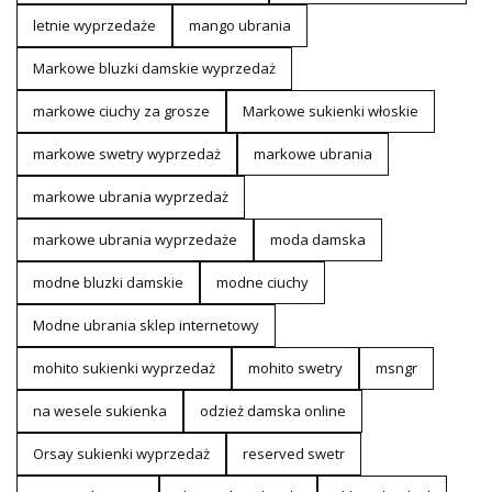
letnie wyprzedaże
mango ubrania
Markowe bluzki damskie wyprzedaż
markowe ciuchy za grosze
Markowe sukienki włoskie
markowe swetry wyprzedaż
markowe ubrania
markowe ubrania wyprzedaż
markowe ubrania wyprzedaże
moda damska
modne bluzki damskie
modne ciuchy
Modne ubrania sklep internetowy
mohito sukienki wyprzedaż
mohito swetry
msngr
na wesele sukienka
odzież damska online
Orsay sukienki wyprzedaż
reserved swetr