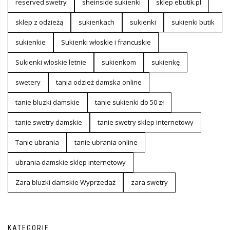
reserved swetry
sheinside sukienki
sklep ebutik.pl
sklep z odzieżą
sukienkach
sukienki
sukienki butik
sukienkie
Sukienki włoskie i francuskie
Sukienki włoskie letnie
sukienkom
sukienkę
swetery
tania odzież damska online
tanie bluzki damskie
tanie sukienki do 50 zł
tanie swetry damskie
tanie swetry sklep internetowy
Tanie ubrania
tanie ubrania online
ubrania damskie sklep internetowy
Zara bluzki damskie Wyprzedaż
zara swetry
KATEGORIE