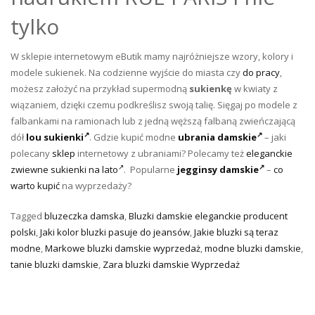
tylko
W sklepie internetowym eButik mamy najróżniejsze wzory, kolory i
modele sukienek. Na codzienne wyjście do miasta czy
do pracy
,
możesz założyć na przykład supermodną
sukienkę
w kwiaty z
wiązaniem, dzięki czemu podkreślisz swoją talię. Sięgaj po modele z
falbankami na ramionach lub z jedną węższą falbaną zwieńczającą
dół
lou sukienki
. Gdzie kupić modne
ubrania damskie
– jaki
polecany
sklep
internetowy z ubraniami? Polecamy też
eleganckie
zwiewne sukienki na lato
. Popularne
jegginsy damskie
–
co
warto kupić
na wyprzedaży?
Tagged
bluzeczka damska
,
Bluzki damskie eleganckie producent
polski
,
Jaki kolor bluzki pasuje do jeansów
,
Jakie bluzki są teraz
modne
,
Markowe bluzki damskie wyprzedaż
,
modne bluzki damskie
,
tanie bluzki damskie
,
Zara bluzki damskie Wyprzedaż