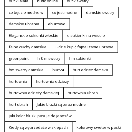
butik lalala
butik online
butik swetry
co będzie modne w
co jest modne
damskie swetry
damskie ubrania
ehurtowo
Eleganckie sukienki włoskie
e sukienki na wesele
fajne ciuchy damskie
Gdzie kupić fajne i tanie ubrania
greenpoint
h & m swetry
hm sukienki
hm swetry damskie
hurt24
hurt odzież damska
hurtownia
hurtownia odzieży
hurtownia odzieży damskiej
hurtownia ubrań
hurt ubrań
Jakie bluzki są teraz modne
Jaki kolor bluzki pasuje do jeansów
Kiedy są wyprzedaże w sklepach
kolorowy sweter w paski