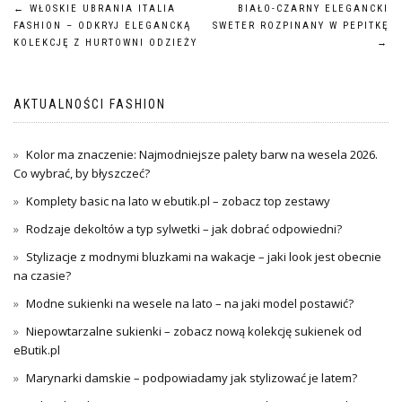
Nawigacja
←
WŁOSKIE UBRANIA ITALIA
BIAŁO-CZARNY ELEGANCKI
FASHION – ODKRYJ ELEGANCKĄ
SWETER ROZPINANY W PEPITKĘ
wpisu
KOLEKCJĘ Z HURTOWNI ODZIEŻY
→
AKTUALNOŚCI FASHION
Kolor ma znaczenie: Najmodniejsze palety barw na wesela 2026.
Co wybrać, by błyszczeć?
Komplety basic na lato w ebutik.pl – zobacz top zestawy
Rodzaje dekoltów a typ sylwetki – jak dobrać odpowiedni?
Stylizacje z modnymi bluzkami na wakacje – jaki look jest obecnie
na czasie?
Modne sukienki na wesele na lato – na jaki model postawić?
Niepowtarzalne sukienki – zobacz nową kolekcję sukienek od
eButik.pl
Marynarki damskie – podpowiadamy jak stylizować je latem?