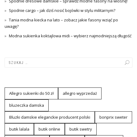
Spodnie dresowe damskie – sprawdź modne fasony na wiosnę!
Spodnie cargo – jak dziś nosić bojówki w stylu militarnym?
Tania modna kiecka na lato – zobacz jakie fasony wziąć po
uwagę?
Modna sukienka koktajlowa midi – wybierz najmodniejszą długość
Allegro sukienki do 50 zł
allegro wyprzedaż
bluzeczka damska
Bluzki damskie eleganckie producent polski
bonprix sweter
butik lalala
butik online
butik swetry