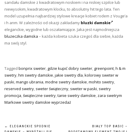
sandału damskie z kwadratowym noskiem i na niskiej szpilce lub
niewysokim, kwadratowym klocku, to absolutny hit tego lata. Ten
model uzupełnia najbardziej stylowe kreacje kobiet rodem z Vouge’a
i h anm. W zależności od okazji zakładamy
bluzki damskie
eleganckie, wygodne lub oszałamiające. Jaka jest najmodniejsza
bluzeczka damska
– każda kobieta szuka czegoś dla siebie, każda
ma swój styl.
Tagged
bonprix sweter
,
gdzie kupić dobry sweter
,
greenpoint
,
h & m
swetry
,
hm swetry damskie
,
jakie swetry dla
,
kolorowy sweter w
paski
,
mango ubrania
,
modne swetry damskie
,
mohito swetry
,
reserved swetry
,
sweter świąteczny
,
sweter w paski
,
swetry
promocja
,
świąteczne swetry
,
tanie swetry damskie
,
zara swetrym
Markowe swetry damskie wyprzedaż
Nawigacja
←
ELEGANCKIE SPODNIE
BIAŁY TOP BASIC –
DAMSKIE – WYRÓŻNIJ SIĘ
PODSTAWOWY ELEMENT TWOJEJ