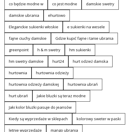
co będzie modne w
co jest modne
damskie swetry
damskie ubrania
ehurtowo
Eleganckie sukienki włoskie
e sukienki na wesele
fajne ciuchy damskie
Gdzie kupić fajne i tanie ubrania
greenpoint
h & m swetry
hm sukienki
hm swetry damskie
hurt24
hurt odzież damska
hurtownia
hurtownia odzieży
hurtownia odzieży damskiej
hurtownia ubrań
hurt ubrań
Jakie bluzki są teraz modne
Jaki kolor bluzki pasuje do jeansów
Kiedy są wyprzedaże w sklepach
kolorowy sweter w paski
letnie wyprzedaże
mango ubrania