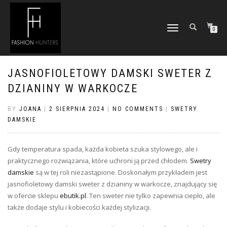
TOGGLE
0
NAVIGATION
JASNOFIOLETOWY DAMSKI SWETER Z
DZIANINY W WARKOCZE
BY
JOANA
|
2 SIERPNIA 2024
|
NO COMMENTS
|
SWETRY
DAMSKIE
Gdy temperatura spada, każda kobieta szuka stylowego, ale i
praktycznego rozwiązania, które uchroni ją przed chłodem.
Swetry
damskie
są w tej roli niezastąpione. Doskonałym przykładem jest
jasnofioletowy damski sweter z dzianiny w warkocze, znajdujący się
w ofercie sklepu
ebutik.pl
. Ten sweter nie tylko zapewnia ciepło, ale
także dodaje stylu i kobiecości każdej stylizacji.