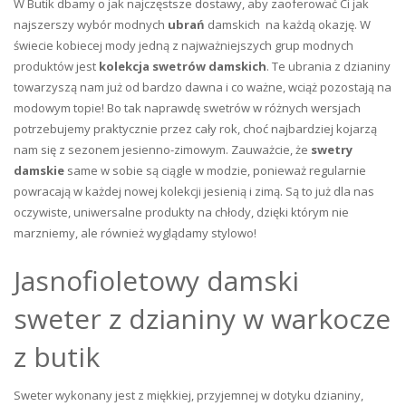
W Butik dbamy o jak najczęstsze dostawy, aby zaoferować Ci jak
najszerszy wybór modnych
ubrań
damskich na każdą okazję. W
świecie kobiecej mody jedną z najważniejszych grup modnych
produktów jest
kolekcja swetrów damskich
. Te ubrania z dzianiny
towarzyszą nam już od bardzo dawna i co ważne, wciąż pozostają na
modowym topie! Bo tak naprawdę swetrów w różnych wersjach
potrzebujemy praktycznie przez cały rok, choć najbardziej kojarzą
nam się z sezonem jesienno-zimowym. Zauważcie, że
swetry
damskie
same w sobie są ciągle w modzie, ponieważ regularnie
powracają w każdej nowej kolekcji jesienią i zimą. Są to już dla nas
oczywiste, uniwersalne produkty na chłody, dzięki którym nie
marzniemy, ale również wyglądamy stylowo!
Jasnofioletowy damski
sweter z dzianiny w warkocze
z butik
Sweter wykonany jest z miękkiej, przyjemnej w dotyku dzianiny,