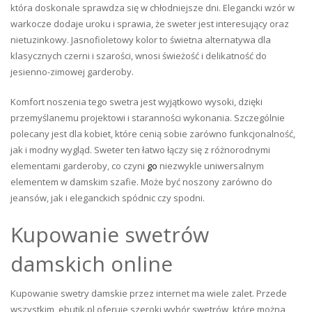
która doskonale sprawdza się w chłodniejsze dni. Elegancki wzór w
warkocze dodaje uroku i sprawia, że sweter jest interesujący oraz
nietuzinkowy. Jasnofioletowy kolor to świetna alternatywa dla
klasycznych czerni i szarości, wnosi świeżość i delikatność do
jesienno-zimowej garderoby.
Komfort noszenia tego swetra jest wyjątkowo wysoki, dzięki
przemyślanemu projektowi i staranności wykonania. Szczególnie
polecany jest dla kobiet, które cenią sobie zarówno funkcjonalność,
jak i modny wygląd. Sweter ten łatwo łączy się z różnorodnymi
elementami garderoby, co czyni
go
niezwykle uniwersalnym
elementem w damskim szafie. Może być noszony zarówno do
jeansów, jak i eleganckich spódnic czy spodni.
Kupowanie swetrów
damskich online
Kupowanie swetry damskie przez internet ma wiele zalet. Przede
wszystkim, ebutik.pl oferuje szeroki wybór swetrów, które można