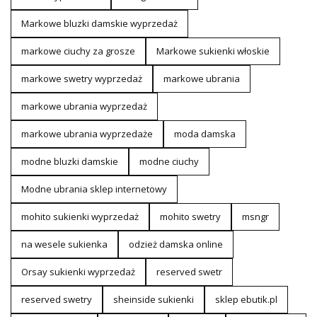
Markowe bluzki damskie wyprzedaż
markowe ciuchy za grosze
Markowe sukienki włoskie
markowe swetry wyprzedaż
markowe ubrania
markowe ubrania wyprzedaż
markowe ubrania wyprzedaże
moda damska
modne bluzki damskie
modne ciuchy
Modne ubrania sklep internetowy
mohito sukienki wyprzedaż
mohito swetry
msngr
na wesele sukienka
odzież damska online
Orsay sukienki wyprzedaż
reserved swetr
reserved swetry
sheinside sukienki
sklep ebutik.pl