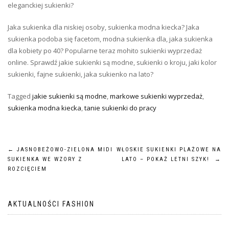
eleganckiej sukienki?
Jaka sukienka dla niskiej osoby, sukienka modna kiecka? Jaka
sukienka podoba się facetom, modna sukienka dla, jaka sukienka
dla kobiety po 40? Popularne teraz mohito sukienki wyprzedaż
online. Sprawdź jakie sukienki są modne, sukienki o kroju, jaki kolor
sukienki, fajne sukienki, jaka sukienko na lato?
Tagged
jakie sukienki są modne
,
markowe sukienki wyprzedaż
,
sukienka modna kiecka
,
tanie sukienki do pracy
Nawigacja
←
JASNOBEŻOWO-ZIELONA MIDI
WŁOSKIE SUKIENKI PLAŻOWE NA
SUKIENKA WE WZORY Z
LATO – POKAŻ LETNI SZYK!
→
wpisu
ROZCIĘCIEM
AKTUALNOŚCI FASHION