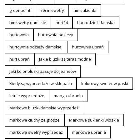
greenpoint
h & m swetry
hm sukienki
hm swetry damskie
hurt24
hurt odzież damska
hurtownia
hurtownia odzieży
hurtownia odzieży damskiej
hurtownia ubrań
hurt ubrań
Jakie bluzki są teraz modne
Jaki kolor bluzki pasuje do jeansów
Kiedy są wyprzedaże w sklepach
kolorowy sweter w paski
letnie wyprzedaże
mango ubrania
Markowe bluzki damskie wyprzedaż
markowe ciuchy za grosze
Markowe sukienki włoskie
markowe swetry wyprzedaż
markowe ubrania