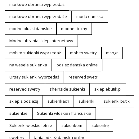
markowe ubrania wyprzedaż
markowe ubrania wyprzedaże
moda damska
modne bluzki damskie
modne ciuchy
Modne ubrania sklep internetowy
mohito sukienki wyprzedaż
mohito swetry
msngr
na wesele sukienka
odzież damska online
Orsay sukienki wyprzedaż
reserved swetr
reserved swetry
sheinside sukienki
sklep ebutik.pl
sklep z odzieżą
sukienkach
sukienki
sukienki butik
sukienkie
Sukienki włoskie i francuskie
Sukienki włoskie letnie
sukienkom
sukienkę
swetery
tania odzież damska online