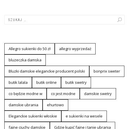
Allegro sukienki do 50 zł
allegro wyprzedaż
bluzeczka damska
Bluzki damskie eleganckie producent polski
bonprix sweter
butik lalala
butik online
butik swetry
co będzie modne w
co jest modne
damskie swetry
damskie ubrania
ehurtowo
Eleganckie sukienki włoskie
e sukienki na wesele
fajne ciuchy damskie
Gdzie kupić fajne i tanie ubrania