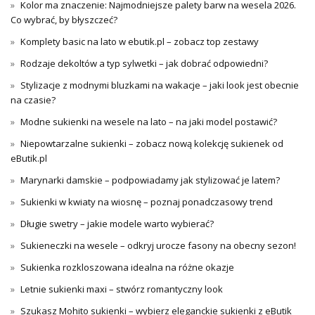
Kolor ma znaczenie: Najmodniejsze palety barw na wesela 2026.
Co wybrać, by błyszczeć?
Komplety basic na lato w ebutik.pl – zobacz top zestawy
Rodzaje dekoltów a typ sylwetki – jak dobrać odpowiedni?
Stylizacje z modnymi bluzkami na wakacje – jaki look jest obecnie
na czasie?
Modne sukienki na wesele na lato – na jaki model postawić?
Niepowtarzalne sukienki – zobacz nową kolekcję sukienek od
eButik.pl
Marynarki damskie – podpowiadamy jak stylizować je latem?
Sukienki w kwiaty na wiosnę – poznaj ponadczasowy trend
Długie swetry – jakie modele warto wybierać?
Sukieneczki na wesele – odkryj urocze fasony na obecny sezon!
Sukienka rozkloszowana idealna na różne okazje
Letnie sukienki maxi – stwórz romantyczny look
Szukasz Mohito sukienki – wybierz eleganckie sukienki z eButik