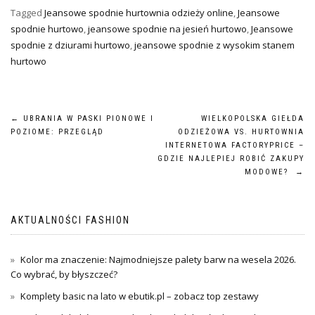
Tagged
Jeansowe spodnie hurtownia odzieży online
,
Jeansowe
spodnie hurtowo
,
jeansowe spodnie na jesień hurtowo
,
Jeansowe
spodnie z dziurami hurtowo
,
jeansowe spodnie z wysokim stanem
hurtowo
Nawigacja
←
UBRANIA W PASKI PIONOWE I
WIELKOPOLSKA GIEŁDA
POZIOME: PRZEGLĄD
ODZIEŻOWA VS. HURTOWNIA
wpisu
INTERNETOWA FACTORYPRICE –
GDZIE NAJLEPIEJ ROBIĆ ZAKUPY
MODOWE?
→
AKTUALNOŚCI FASHION
Kolor ma znaczenie: Najmodniejsze palety barw na wesela 2026.
Co wybrać, by błyszczeć?
Komplety basic na lato w ebutik.pl – zobacz top zestawy