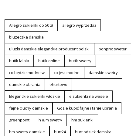
Allegro sukienki do 50 zł
allegro wyprzedaż
bluzeczka damska
Bluzki damskie eleganckie producent polski
bonprix sweter
butik lalala
butik online
butik swetry
co będzie modne w
co jest modne
damskie swetry
damskie ubrania
ehurtowo
Eleganckie sukienki włoskie
e sukienki na wesele
fajne ciuchy damskie
Gdzie kupić fajne i tanie ubrania
greenpoint
h & m swetry
hm sukienki
hm swetry damskie
hurt24
hurt odzież damska