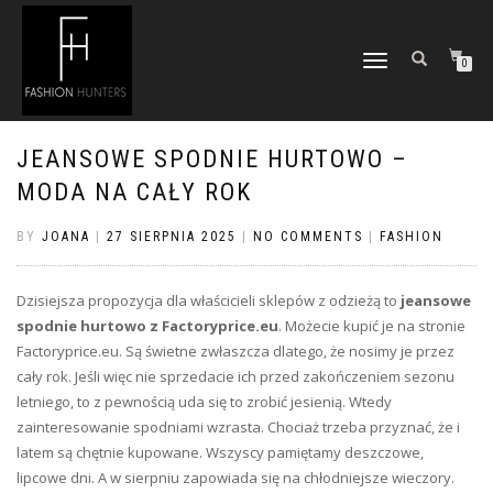
TOGGLE
0
NAVIGATION
JEANSOWE SPODNIE HURTOWO –
MODA NA CAŁY ROK
BY
JOANA
|
27 SIERPNIA 2025
|
NO COMMENTS
|
FASHION
Dzisiejsza propozycja dla właścicieli sklepów z odzieżą to
jeansowe
spodnie hurtowo z Factoryprice.eu
. Możecie kupić je na stronie
Factoryprice.eu. Są świetne zwłaszcza dlatego, że nosimy je przez
cały rok. Jeśli więc nie sprzedacie ich przed zakończeniem sezonu
letniego, to z pewnością uda się to zrobić jesienią. Wtedy
zainteresowanie spodniami wzrasta. Chociaż trzeba przyznać, że i
latem są chętnie kupowane. Wszyscy pamiętamy deszczowe,
lipcowe dni. A w sierpniu zapowiada się na chłodniejsze wieczory.