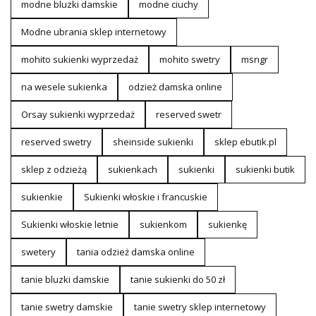
modne bluzki damskie
modne ciuchy
Modne ubrania sklep internetowy
mohito sukienki wyprzedaż
mohito swetry
msngr
na wesele sukienka
odzież damska online
Orsay sukienki wyprzedaż
reserved swetr
reserved swetry
sheinside sukienki
sklep ebutik.pl
sklep z odzieżą
sukienkach
sukienki
sukienki butik
sukienkie
Sukienki włoskie i francuskie
Sukienki włoskie letnie
sukienkom
sukienkę
swetery
tania odzież damska online
tanie bluzki damskie
tanie sukienki do 50 zł
tanie swetry damskie
tanie swetry sklep internetowy