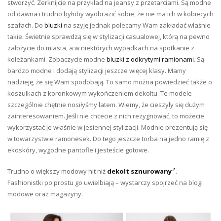
stworzyć. Zerknijcie na przykład na jeansy z przetarciami. Są modne
od dawna i trudno byłoby wyobrazić sobie, że nie ma ich w kobiecych
szafach. Do
bluzki
na szyję jednak polecamy Wam zakładać właśnie
takie. Świetnie sprawdzą się w stylizacji casualowej, którą na pewno
założycie do miasta, a w niektórych wypadkach na spotkanie z
koleżankami. Zobaczycie modne
bluzki z odkrytymi ramionami
. Są
bardzo modne i dodają stylizacji jeszcze więcej klasy. Mamy
nadzieję, że się Wam spodobają. To samo można powiedzieć także o
koszulkach z koronkowym wykończeniem dekoltu. Te modele
szczególnie chętnie nosiłyśmy latem. Wiemy, że cieszyły się dużym
zainteresowaniem. Jeśli nie chcecie z nich rezygnować, to możecie
wykorzystać je właśnie w jesiennej stylizacji. Modnie prezentują się
w towarzystwie ramonesek. Do tego jeszcze torba na jedno ramię z
ekoskóry, wygodne pantofle i jesteście gotowe.
Trudno o większy modowy hit niż
dekolt sznurowany
.
Fashionistki po prostu go uwielbiają – wystarczy spojrzeć na blogi
modowe oraz magazyny.