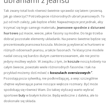
ubraniami z jeansu
Tak zwany total look również świetnie sprawdzi się latem i jesienią.
Jak go stworzyć? Potrzebujecie różnorodnych ubrań jeansowych. To
już od nich zależy, jaki będzie efekt. Najważniejsze jest jednak, aby
trzymać się tego samego materiału.
Jeansowe spodnie z dziurami
hurtowo
już macie, wiecie, jakie fasony są modne. Do tego trzeba
dobrać pozostałe elementy układanki. Na pewno świetnie będzie się
prezentowała jeansowa koszula. Możecie ją wybierać w hurtowni w
różnych odcieniach jeansu, a także fasonach. Te klasyczne modele
nadal cieszą się bardzo dużym zainteresowaniem, ale nie jest to
jedyny możliwy wybór. W związku z tym, że
koszule
noszą kobiety na
całym świecie, powstało wiele różnorodnych fasonów. I tak na
przykład możemy dziś mówić o
koszulach oversizowych
.
Pozostają poza sylwetką, nie podkreślają jej, a więc szczególnie
chętnie wybierają je panie noszące większe rozmiary. Być może
spodobają się również Wam. Do takiej stylizacji warto wybrać
sportowe
buty
w białym kolorze. Będą widoczne z daleka, ale to
doskonale się składa.