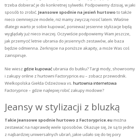
trzeba dobierać je do konkretnej sylwetki. Podpowiemy dzisiaj, w jaki
sposób to zrobić.
Jeansowe spodnie na jesień hurtowo
to także
nieco ciemniejsze modele, niż mamy zwyczaj nosić latem. Właśnie
dlatego warto je sobie kupować, ponieważ jesienne stylizacje będą
wyglądały już nieco inaczej. Oczywiście podpowiemy Wam jeszcze,
jak przemycić letnie ubrania do jesiennych zestawów, ale baza
będzie odmienna. Zerknijcie na poniższe akapity, a może Was coś
zainspiruje.
Nie wiesz
gdzie kupować
ubrania do butiku? Targi mody, showroomy
i zakupy online z hurtowni Factoryprice.eu – zobacz przewodnik.
Wielkopolska Giełda Odzieżowa vs.
hurtownia internetowa
Factoryprice – gdzie najlepiej robić zakupy modowe?
Jeansy w stylizacji z bluzką
Takie
Jeansowe spodnie hurtowo z Factoryprice.eu
można
zestawiać na naprawdę wiele sposobów. Okazuje się, że są to jedne
z najbardziej uniwersalnych ubrań, jakie udało się do tej pory