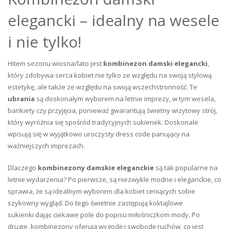
elegancki – idealny na wesele
i nie tylko!
Hitem sezonu wiosna/lato jest
kombinezon damski elegancki
,
który zdobywa serca kobiet nie tylko ze względu na swoją stylową
estetykę, ale także ze względu na swoją wszechstronność. Te
ubrania
są doskonałym wyborem na letnie imprezy, w tym wesela,
bankiety czy przyjęcia, ponieważ gwarantują świetny wizytowy strój,
który wyróżnia się spośród tradycyjnych sukienek. Doskonale
wpisują się w wyjątkowo uroczysty dress code panujący na
ważniejszych imprezach.
Dlaczego
kombinezony damskie eleganckie
są tak popularne na
letnie wydarzenia? Po pierwsze, są niezwykle modne i eleganckie, co
sprawia, że są idealnym wyborem dla kobiet ceniących sobie
szykowny wygląd. Do tego świetnie zastępują koktajlowe
sukienki dając ciekawe pole do popisu miłośniczkom mody. Po
drugie, kombinezony oferują wygodę i swobodę ruchów, co jest