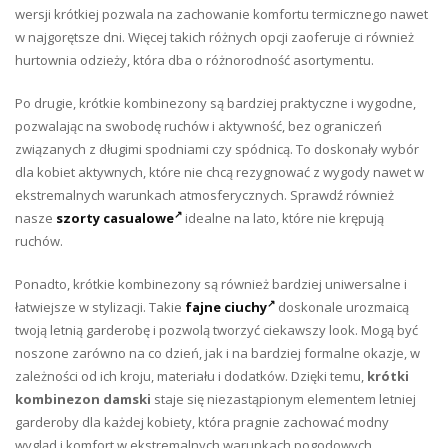
wersji krótkiej pozwala na zachowanie komfortu termicznego nawet
w najgorętsze dni. Więcej takich różnych opcji zaoferuje ci również
hurtownia odzieży, która dba o różnorodność asortymentu.
Po drugie, krótkie kombinezony są bardziej praktyczne i wygodne,
pozwalając na swobodę ruchów i aktywność, bez ograniczeń
związanych z długimi spodniami czy spódnicą. To doskonały wybór
dla kobiet aktywnych, które nie chcą rezygnować z wygody nawet w
ekstremalnych warunkach atmosferycznych. Sprawdź również
nasze
szorty casualowe
idealne na lato, które nie krępują
ruchów.
Ponadto, krótkie kombinezony są również bardziej uniwersalne i
łatwiejsze w stylizacji. Takie
fajne ciuchy
doskonale urozmaicą
twoją letnią garderobę i pozwolą tworzyć ciekawszy look. Mogą być
noszone zarówno na co dzień, jak i na bardziej formalne okazje, w
zależności od ich kroju, materiału i dodatków. Dzięki temu,
krótki
kombinezon damski
staje się niezastąpionym elementem letniej
garderoby dla każdej kobiety, która pragnie zachować modny
wygląd i komfort w ekstremalnych warunkach pogodowych.