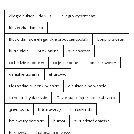
Allegro sukienki do 50 zł
allegro wyprzedaż
bluzeczka damska
Bluzki damskie eleganckie producent polski
bonprix sweter
butik lalala
butik online
butik swetry
co będzie modne w
co jest modne
damskie swetry
damskie ubrania
ehurtowo
Eleganckie sukienki włoskie
e sukienki na wesele
fajne ciuchy damskie
Gdzie kupić fajne i tanie ubrania
greenpoint
h & m swetry
hm sukienki
hm swetry damskie
hurt24
hurt odzież damska
hurtownia
hurtownia odzieży