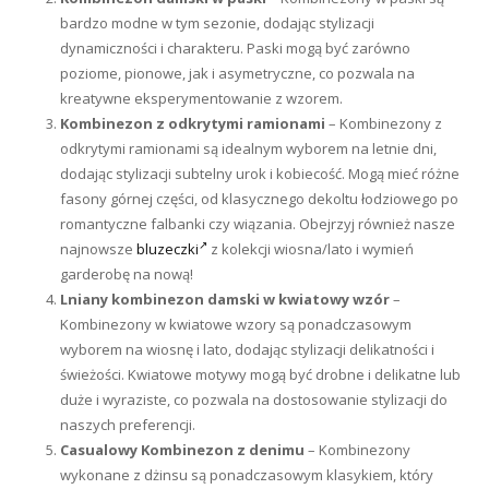
bardzo modne w tym sezonie, dodając stylizacji
dynamiczności i charakteru. Paski mogą być zarówno
poziome, pionowe, jak i asymetryczne, co pozwala na
kreatywne eksperymentowanie z wzorem.
Kombinezon z odkrytymi ramionami
– Kombinezony z
odkrytymi ramionami są idealnym wyborem na letnie dni,
dodając stylizacji subtelny urok i kobiecość. Mogą mieć różne
fasony górnej części, od klasycznego dekoltu łodziowego po
romantyczne falbanki czy wiązania. Obejrzyj również nasze
najnowsze
bluzeczki
z kolekcji wiosna/lato i wymień
garderobę na nową!
Lniany kombinezon damski w kwiatowy wzór
–
Kombinezony w kwiatowe wzory są ponadczasowym
wyborem na wiosnę i lato, dodając stylizacji delikatności i
świeżości. Kwiatowe motywy mogą być drobne i delikatne lub
duże i wyraziste, co pozwala na dostosowanie stylizacji do
naszych preferencji.
Casualowy Kombinezon z denimu
– Kombinezony
wykonane z dżinsu są ponadczasowym klasykiem, który