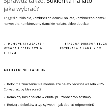
Sprawdź także:
Sukienka na lato
–
jaką wybrać?
Tagged
butiklalala
,
kombinezon damski na lato
,
kombinezon damski
na wesele
,
kombinezony damskie na lato
,
sklep ebutik.pl
Nawigacja
←
DOMOWE STYLIZACJE –
BRĄZOWA DRESOWA BLUZA
WYGODA I DOBRY STYL W
ROZPINANA Z NADRUKIEM
→
wpisu
JEDNYM
AKTUALNOŚCI FASHION
Kolor ma znaczenie: Najmodniejsze palety barw na wesela 2026.
Co wybrać, by błyszczeć?
Komplety basic na lato w ebutik.pl – zobacz top zestawy
Rodzaje dekoltów a typ sylwetki – jak dobrać odpowiedni?