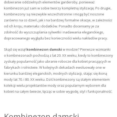
dobieranie oddzielnych elementów garderoby, ponieważ
kombinezon już sam w sobie tworzy kompletną stylizację. Po drugie,
kombinezony są niezwykle wszechstronne i mogą być noszone
zarówno na co dzień, jak i na bardziej formalne okazje, w zależności
od ich kroju, materiału i dodatków. Ponadto doceniamy je za
zdolność do wyszczuplania sylwetki i nadawania eleganckiego,
dopracowanego wyglądu bez konieczności wielu nakładów pracy.
Skąd się wziął
kombinezon damski
w modzie? Pierwsze wzmianki
o kombinezonach pochodzą z lat 20. XX wieku, kiedy to kombinezony
zyskały popularność jako ubranie robocze dla kobiet pracujących w
fabrykach i rolnictwie. W kolejnych dekadach ewoluowały one w
kierunku bardziej eleganckich, modnych stylizacji, stając się ikoną
mody lat 70. i 80. XX wieku. Dziś kombinezony są stałym elementem
kolekcji wielu projektantów mody oraz popularnym wyborem dla
kobiet na całym świecie, łącząc w sobie wygodę, styl i funkcjonalność.
Kombinezon damski