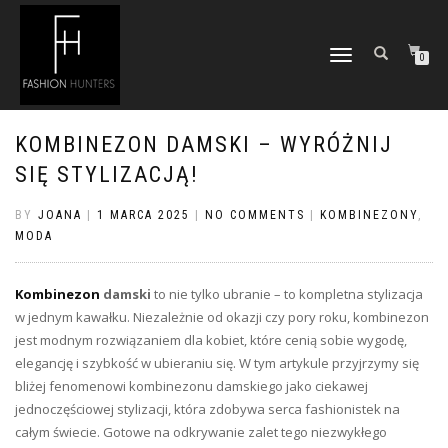
TOGGLE
0
NAVIGATION
KOMBINEZON DAMSKI – WYRÓŻNIJ
SIĘ STYLIZACJĄ!
BY
JOANA
|
1 MARCA 2025
|
NO COMMENTS
|
KOMBINEZONY
,
MODA
Kombinezon
damski
to nie tylko ubranie – to kompletna stylizacja
w jednym kawałku. Niezależnie od okazji czy pory roku, kombinezon
jest modnym rozwiązaniem dla kobiet, które cenią sobie wygodę,
elegancję i szybkość w ubieraniu się. W tym artykule przyjrzymy się
bliżej fenomenowi kombinezonu damskiego jako ciekawej
jednoczęściowej stylizacji, która zdobywa serca fashionistek na
całym świecie. Gotowe na odkrywanie zalet tego niezwykłego