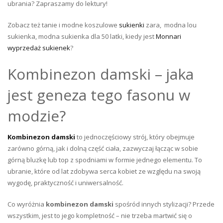
ubrania? Zapraszamy do lektury!
Zobacz też tanie i modne koszulowe
sukienki
zara, modna lou
sukienka, modna sukienka dla 50 latki, kiedy jest
Monnari
wyprzedaż sukienek
?
Kombinezon damski – jaka
jest geneza tego fasonu w
modzie?
Kombinezon damski
to jednoczęściowy strój, który obejmuje
zarówno górną, jak i dolną część ciała, zazwyczaj łącząc w sobie
górną bluzkę lub top z spodniami w formie jednego elementu. To
ubranie, które od lat zdobywa serca kobiet ze względu na swoją
wygodę, praktyczność i uniwersalność.
Co wyróżnia
kombinezon damski
spośród innych stylizacji? Przede
wszystkim, jest to jego kompletność – nie trzeba martwić się o