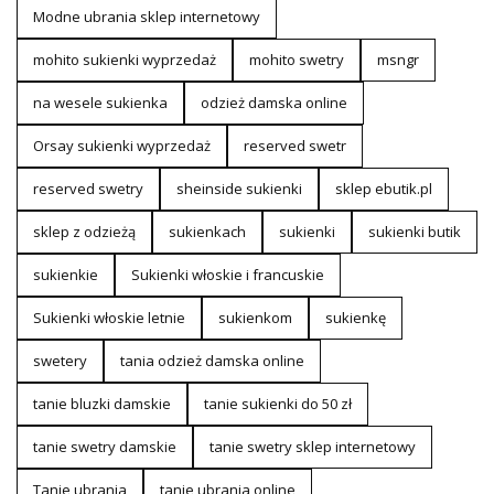
Modne ubrania sklep internetowy
mohito sukienki wyprzedaż
mohito swetry
msngr
na wesele sukienka
odzież damska online
Orsay sukienki wyprzedaż
reserved swetr
reserved swetry
sheinside sukienki
sklep ebutik.pl
sklep z odzieżą
sukienkach
sukienki
sukienki butik
sukienkie
Sukienki włoskie i francuskie
Sukienki włoskie letnie
sukienkom
sukienkę
swetery
tania odzież damska online
tanie bluzki damskie
tanie sukienki do 50 zł
tanie swetry damskie
tanie swetry sklep internetowy
Tanie ubrania
tanie ubrania online