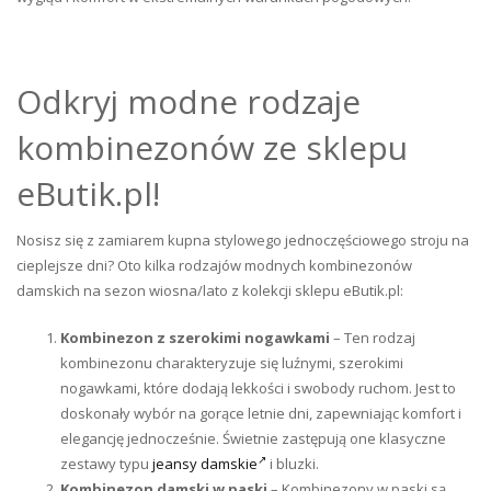
Odkryj modne rodzaje
kombinezonów ze sklepu
eButik.pl!
Nosisz się z zamiarem kupna stylowego jednoczęściowego stroju na
cieplejsze dni? Oto kilka rodzajów modnych kombinezonów
damskich na sezon wiosna/lato z kolekcji sklepu eButik.pl:
Kombinezon z szerokimi nogawkami
– Ten rodzaj
kombinezonu charakteryzuje się luźnymi, szerokimi
nogawkami, które dodają lekkości i swobody ruchom. Jest to
doskonały wybór na gorące letnie dni, zapewniając komfort i
elegancję jednocześnie. Świetnie zastępują one klasyczne
zestawy typu
jeansy damskie
i bluzki.
Kombinezon damski w paski
– Kombinezony w paski są