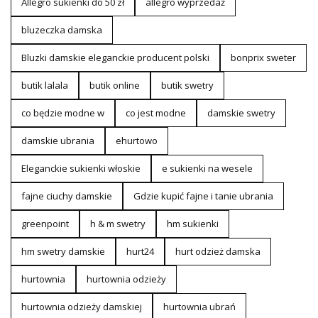
Allegro sukienki do 50 zł
allegro wyprzedaż
bluzeczka damska
Bluzki damskie eleganckie producent polski
bonprix sweter
butik lalala
butik online
butik swetry
co będzie modne w
co jest modne
damskie swetry
damskie ubrania
ehurtowo
Eleganckie sukienki włoskie
e sukienki na wesele
fajne ciuchy damskie
Gdzie kupić fajne i tanie ubrania
greenpoint
h & m swetry
hm sukienki
hm swetry damskie
hurt24
hurt odzież damska
hurtownia
hurtownia odzieży
hurtownia odzieży damskiej
hurtownia ubrań