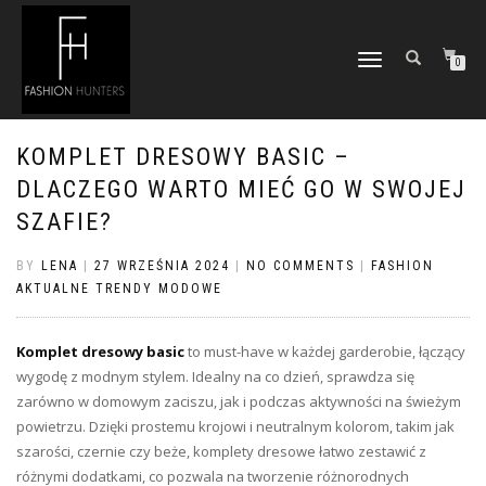
TOGGLE
0
NAVIGATION
KOMPLET DRESOWY BASIC –
DLACZEGO WARTO MIEĆ GO W SWOJEJ
SZAFIE?
BY
LENA
|
27 WRZEŚNIA 2024
|
NO COMMENTS
|
FASHION
AKTUALNE TRENDY MODOWE
Komplet dresowy
basic
to must-have w każdej garderobie, łączący
wygodę z modnym stylem. Idealny na co dzień, sprawdza się
zarówno w domowym zaciszu, jak i podczas aktywności na świeżym
powietrzu. Dzięki prostemu krojowi i neutralnym kolorom, takim jak
szarości, czernie czy beże, komplety dresowe łatwo zestawić z
różnymi dodatkami, co pozwala na tworzenie różnorodnych