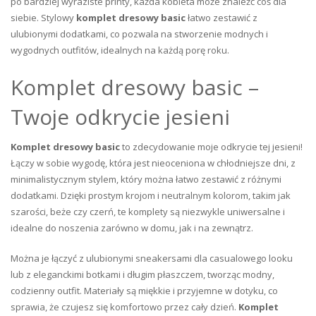
po bardziej wyraziste printy, każda kobieta może znaleźć coś dla
siebie. Stylowy
komplet dresowy basic
łatwo zestawić z
ulubionymi dodatkami, co pozwala na stworzenie modnych i
wygodnych outfitów, idealnych na każdą porę roku.
Komplet dresowy basic –
Twoje odkrycie jesieni
Komplet dresowy basic
to zdecydowanie moje odkrycie tej jesieni!
Łączy w sobie wygodę, która jest nieoceniona w chłodniejsze dni, z
minimalistycznym stylem, który można łatwo zestawić z różnymi
dodatkami. Dzięki prostym krojom i neutralnym kolorom, takim jak
szarości, beże czy czerń, te komplety są niezwykle uniwersalne i
idealne do noszenia zarówno w domu, jak i na zewnątrz.
Można je łączyć z ulubionymi sneakersami dla casualowego looku
lub z eleganckimi botkami i długim płaszczem, tworząc modny,
codzienny outfit. Materiały są miękkie i przyjemne w dotyku, co
sprawia, że czujesz się komfortowo przez cały dzień.
Komplet