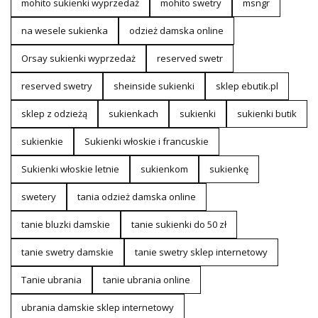
mohito sukienki wyprzedaż
mohito swetry
msngr
na wesele sukienka
odzież damska online
Orsay sukienki wyprzedaż
reserved swetr
reserved swetry
sheinside sukienki
sklep ebutik.pl
sklep z odzieżą
sukienkach
sukienki
sukienki butik
sukienkie
Sukienki włoskie i francuskie
Sukienki włoskie letnie
sukienkom
sukienkę
swetery
tania odzież damska online
tanie bluzki damskie
tanie sukienki do 50 zł
tanie swetry damskie
tanie swetry sklep internetowy
Tanie ubrania
tanie ubrania online
ubrania damskie sklep internetowy