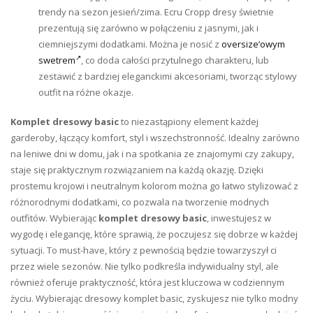
trendy na sezon jesień/zima. Ecru Cropp dresy świetnie
prezentują się zarówno w połączeniu z jasnymi, jak i
ciemniejszymi dodatkami. Można je nosić z
oversize’owym
swetrem
, co doda całości przytulnego charakteru, lub
zestawić z bardziej eleganckimi akcesoriami, tworząc stylowy
outfit na różne okazje.
Komplet dresowy basic
to niezastąpiony element każdej
garderoby, łączący komfort, styl i wszechstronność. Idealny zarówno
na leniwe dni w domu, jak i na spotkania ze znajomymi czy zakupy,
staje się praktycznym rozwiązaniem na każdą okazję. Dzięki
prostemu krojowi i neutralnym kolorom można go łatwo stylizować z
różnorodnymi dodatkami, co pozwala na tworzenie modnych
outfitów. Wybierając
komplet dresowy basic
, inwestujesz w
wygodę i elegancję, które sprawią, że poczujesz się dobrze w każdej
sytuacji. To must-have, który z pewnością będzie towarzyszył ci
przez wiele sezonów. Nie tylko podkreśla indywidualny styl, ale
również oferuje praktyczność, która jest kluczowa w codziennym
życiu. Wybierając dresowy komplet basic, zyskujesz nie tylko modny