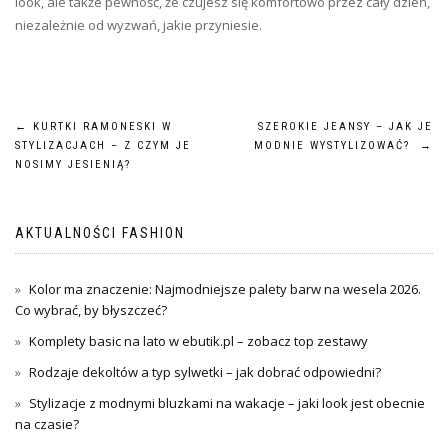
look, ale także pewność, że czujesz się komfortowo przez cały dzień,
niezależnie od wyzwań, jakie przyniesie.
Nawigacja
←
KURTKI RAMONESKI W
SZEROKIE JEANSY – JAK JE
STYLIZACJACH – Z CZYM JE
MODNIE WYSTYLIZOWAĆ?
→
wpisu
NOSIMY JESIENIĄ?
AKTUALNOŚCI FASHION
Kolor ma znaczenie: Najmodniejsze palety barw na wesela 2026.
Co wybrać, by błyszczeć?
Komplety basic na lato w ebutik.pl – zobacz top zestawy
Rodzaje dekoltów a typ sylwetki – jak dobrać odpowiedni?
Stylizacje z modnymi bluzkami na wakacje – jaki look jest obecnie
na czasie?