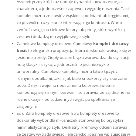
Asymetryczny krój bluz dodaje dynamiki i nowoczesnego
charakteru, a jednocześnie zapewnia wygodę noszenia. Taki
komplet można zestawić z wąskimi spodniami lub legginsami,
co pozwoli na uzyskanie interesującego kontrastu. Warto
zwrócić uwagę na ciekawe kolory lub printy, które wyróżnią
zestaw i dodadzą mu wyjątkowego stylu.
Camelowe komplety dresowe: Camelowy
komplet dresowy
basic
to elegancka propozycja, która doskonale wpisuje się w
jesienne trendy. Ciepły odcień brązu wprowadza do stylizacji
nutę klasyki i szyku, a jednocześnie jest niezwykle
uniwersalny. Camelowe komplety można łatwo łączyć z
różnymi dodatkami, takimi jak białe sneakersy czy skórzane
botki. Dzięki swojemu neutralnemu kolorowi, świetnie
komponują się z innymi barwami, co sprawia, że są idealne na
różne okazje – od codziennych wyjść po spotkania ze
znajomymi.
Ecru Zara komplety dresowe: Ecru komplety dresowe to
doskonały wybór dla miłośniczek stonowanej kolorystyki i
minimalistycznego stylu. Delikatny, kremowy odcień sprawia,
że zestaw wygląda świeżo i elegancko, idealnie wpisując się w