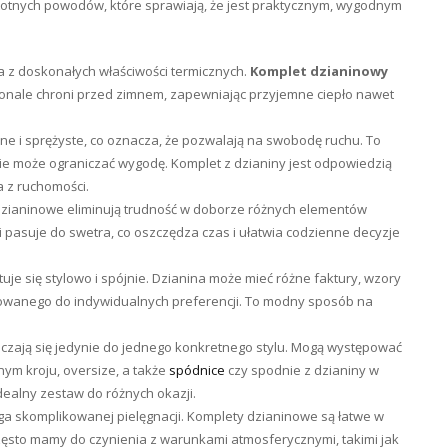
stotnych powodów, które sprawiają, że jest praktycznym, wygodnym
ana z doskonałych właściwości termicznych.
Komplet dzianinowy
skonale chroni przed zimnem, zapewniając przyjemne ciepło nawet
e i sprężyste, co oznacza, że pozwalają na swobodę ruchu. To
ie może ograniczać wygodę. Komplet z dzianiny jest odpowiedzią
 z ruchomości.
ianinowe eliminują trudność w doborze różnych elementów
ni pasuje do swetra, co oszczędza czas i ułatwia codzienne decyzje
uje się stylowo i spójnie. Dzianina może mieć różne faktury, wzory
owanego do indywidualnych preferencji. To modny sposób na
iczają się jedynie do jednego konkretnego stylu. Mogą występować
nym kroju, oversize, a także
spódnice
czy spodnie z dzianiny w
dealny zestaw do różnych okazji.
ga skomplikowanej pielęgnacji. Komplety dzianinowe są łatwe w
często mamy do czynienia z warunkami atmosferycznymi, takimi jak