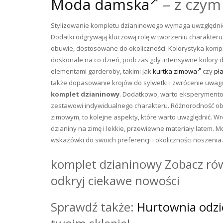
Moda damska
– z czym
Stylizowanie kompletu dzianinowego wymaga uwzględnieni
Dodatki odgrywają kluczową rolę w tworzeniu charakteru s
obuwie, dostosowane do okoliczności. Kolorystyka komp
doskonale na co dzień, podczas gdy intensywne kolory 
elementami garderoby, takimi jak
kurtka zimowa
czy
pł
także dopasowanie krojów do sylwetki i zwrócenie uwagi n
komplet dzianinowy
. Dodatkowo, warto eksperymento
zestawowi indywidualnego charakteru. Różnorodność o
zimowym, to kolejne aspekty, które warto uwzględnić. 
dzianiny na zimę i lekkie, przewiewne materiały latem. 
wskazówki do swoich preferencji i okoliczności noszenia.
komplet dzianinowy Zobacz ró
odkryj ciekawe nowości
Sprawdź także:
Hurtownia odzie