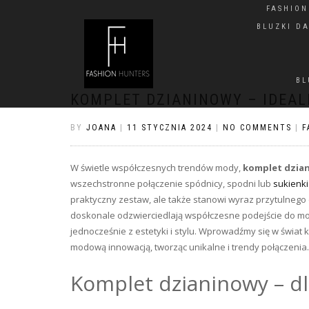
FASHIO
BLUZKI D
BL
KOMPLET DZIANINOWY – IDEAL
BY
JOANA
|
11 STYCZNIA 2024
|
NO COMMENTS
|
F
W świetle współczesnych trendów mody,
komplet dzia
wszechstronne połączenie spódnicy, spodni lub
sukienki
praktyczny zestaw, ale także stanowi wyraz przytulneg
doskonale odzwierciedlają współczesne podejście do mod
jednocześnie z estetyki i stylu. Wprowadźmy się w świat
modową innowacją, tworząc unikalne i trendy połączenia.
Komplet dzianinowy – d