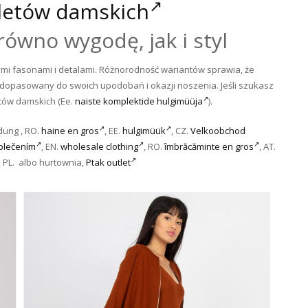
etów damskich
ówno wygodę, jak i styl
mi fasonami i detalami. Różnorodność wariantów sprawia, że
 dopasowany do swoich upodobań i okazji noszenia. Jeśli szukasz
etów damskich (Ee.
naiste komplektide hulgimüüja
).
idung , RO.
haine en gros
, EE.
hulgimüük
, CZ.
Velkoobchod
blečením
, EN.
wholesale clothing
, RO.
îmbrăcăminte en gros
, AT.
, PL. albo hurtownia,
Ptak outlet