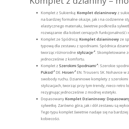
Komplet z dzianiny – m
Komplet z Sukienką:
Komplet dzianinowy
z suki
na bardziej formalne okazje, jak i na codzienne sty
elastycznego materiału, świetnie podkreśla sylwe
rozwiązanie dla kobiet ceniących funkcjonalność 
Komplet ze Spódnicą:
Komplet dzianinowy
ze sp
typową dla zestawu z spodniami. Spódnica dzian
tworząc różnorodne
stylizacje
. Skompletowane ze
jednocześnie z komfortu.
Komplet z
Szerokimi Spodniami
: Szerokie spodni
Püksid
DE.
Hosen
EN.
Trousers
SK.
Nohavice
w z
swobody ruchu. Dzianinowe komplety z szerokimi
stylizacjach, tworząc przy tym trendy, nieco retro 
rezygnując jednocześnie z modnej estetyki.
Dopasowany
Komplet Dzianinowy
:
Dopasowany
sylwetkę. Zarówno góra, jak i dół zestawu są wykon
Tego typu komplet świetnie nadaje się na bardziej 
kobiecości.