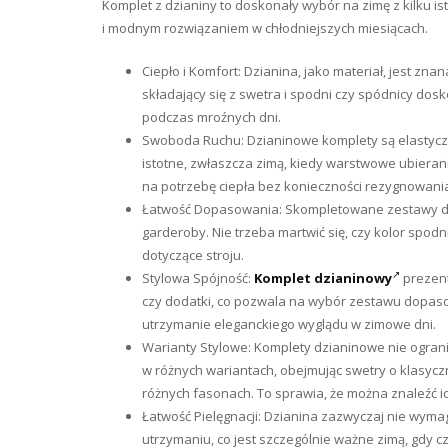
Komplet z dzianiny to doskonały wybór na zimę z kilku i
i modnym rozwiązaniem w chłodniejszych miesiącach.
Ciepło i Komfort: Dzianina, jako materiał, jest zn
składający się z swetra i spodni czy spódnicy do
podczas mroźnych dni.
Swoboda Ruchu: Dzianinowe komplety są elastyczn
istotne, zwłaszcza zimą, kiedy warstwowe ubieran
na potrzebę ciepła bez konieczności rezygnowania
Łatwość Dopasowania: Skompletowane zestawy dz
garderoby. Nie trzeba martwić się, czy kolor spod
dotyczące stroju.
Stylowa Spójność:
Komplet dzianinowy
prezent
czy dodatki, co pozwala na wybór zestawu dopas
utrzymanie eleganckiego wyglądu w zimowe dni.
Warianty Stylowe: Komplety dzianinowe nie ogran
w różnych wariantach, obejmując swetry o klasycz
różnych fasonach. To sprawia, że można znaleźć i
Łatwość Pielęgnacji: Dzianina zazwyczaj nie wyma
utrzymaniu, co jest szczególnie ważne zimą, gdy 