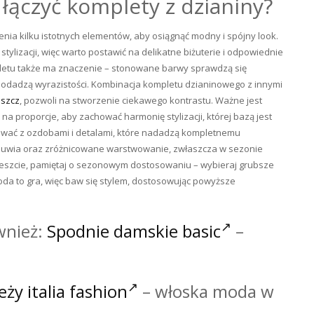
 łączyć komplety z dzianiny?
a kilku istotnych elementów, aby osiągnąć modny i spójny look.
tylizacji, więc warto postawić na delikatne biżuterie i odpowiednie
letu także ma znaczenie – stonowane barwy sprawdzą się
dodadzą wyrazistości. Kombinacja kompletu dzianinowego z innymi
aszcz
, pozwoli na stworzenie ciekawego kontrastu. Ważne jest
a proporcje, aby zachować harmonię stylizacji, której bazą jest
wać z ozdobami i detalami, które nadadzą kompletnemu
buwia oraz zróżnicowane warstwowanie, zwłaszcza w sezonie
Wreszcie, pamiętaj o sezonowym dostosowaniu – wybieraj grubsze
Moda to gra, więc baw się stylem, dostosowując powyższe
wnież:
Spodnie damskie basic
–
ży italia fashion
– włoska moda w