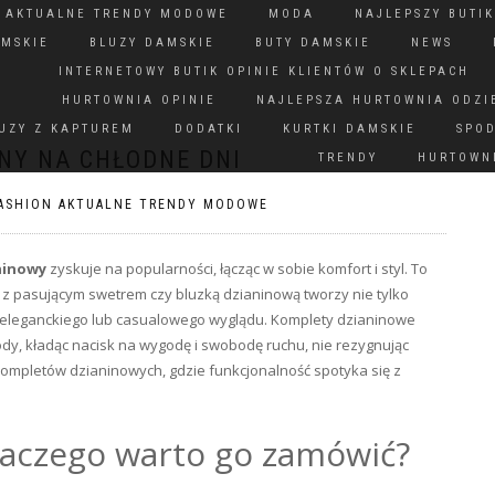
N AKTUALNE TRENDY MODOWE
MODA
NAJLEPSZY BUTIK
AMSKIE
BLUZY DAMSKIE
BUTY DAMSKIE
NEWS
INTERNETOWY BUTIK OPINIE KLIENTÓW O SKLEPACH
HURTOWNIA OPINIE
NAJLEPSZA HURTOWNIA ODZI
UZY Z KAPTUREM
DODATKI
KURTKI DAMSKIE
SPO
NY NA CHŁODNE DNI
TRENDY
HURTOWNI
ASHION AKTUALNE TRENDY MODOWE
ninowy
zyskuje na popularności, łącząc w sobie komfort i styl. To
z pasującym swetrem czy bluzką dzianinową tworzy nie tylko
o eleganckiego lub casualowego wyglądu. Komplety dzianinowe
y, kładąc nacisk na wygodę i swobodę ruchu, nie rezygnując
 kompletów dzianinowych, gdzie funkcjonalność spotyka się z
laczego warto go zamówić?