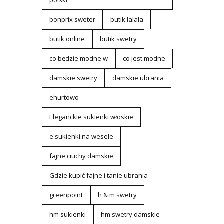
polski
bonprix sweter
butik lalala
butik online
butik swetry
co będzie modne w
co jest modne
damskie swetry
damskie ubrania
ehurtowo
Eleganckie sukienki włoskie
e sukienki na wesele
fajne ciuchy damskie
Gdzie kupić fajne i tanie ubrania
greenpoint
h & m swetry
hm sukienki
hm swetry damskie