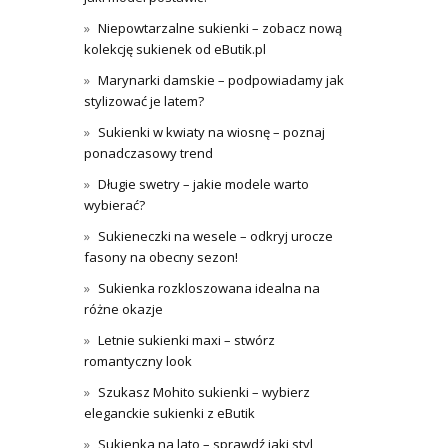
Niepowtarzalne sukienki – zobacz nową
kolekcję sukienek od eButik.pl
Marynarki damskie – podpowiadamy jak
stylizować je latem?
Sukienki w kwiaty na wiosnę – poznaj
ponadczasowy trend
Długie swetry – jakie modele warto
wybierać?
Sukieneczki na wesele – odkryj urocze
fasony na obecny sezon!
Sukienka rozkloszowana idealna na
różne okazje
Letnie sukienki maxi – stwórz
romantyczny look
Szukasz Mohito sukienki – wybierz
eleganckie sukienki z eButik
Sukienka na lato – sprawdź jaki styl