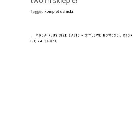
twoim sklepie!
Tagged
komplet damski
Nawigacja
←
MODA PLUS SIZE BASIC – STYLOWE NOWOŚCI, KTÓR
CIĘ ZASKOCZĄ
wpisu