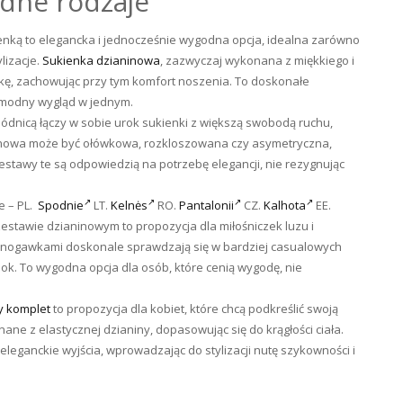
odne rodzaje
enką to elegancka i jednocześnie wygodna opcja, idealna zarówno
lizacje.
Sukienka dzianinowa
, zazwyczaj wykonana z miękkiego i
tkę, zachowując przy tym komfort noszenia. To doskonałe
i modny wygląd w jednym.
ódnicą łączy w sobie urok sukienki z większą swobodą ruchu,
inowa może być ołówkowa, rozkloszowana czy asymetryczna,
stawy te są odpowiedzią na potrzebę elegancji, nie rezygnując
e – PL.
Spodnie
LT.
Kelnės
RO.
Pantalonii
CZ.
Kalhota
EE.
estawie dzianinowym to propozycja dla miłośniczek luzu i
 nogawkami doskonale sprawdzają się w bardziej casualowych
look. To wygodna opcja dla osób, które cenią wygodę, nie
 komplet
to propozycja dla kobiet, które chcą podkreślić swoją
ane z elastycznej dzianiny, dopasowując się do krągłości ciała.
eleganckie wyjścia, wprowadzając do stylizacji nutę szykowności i