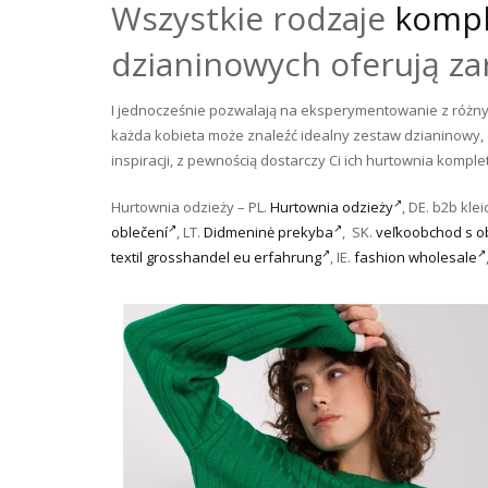
Wszystkie rodzaje
kompl
dzianinowych oferują zar
I jednocześnie pozwalają na eksperymentowanie z różny
każda kobieta może znaleźć idealny zestaw dzianinowy,
inspiracji, z pewnością dostarczy Ci ich hurtownia kompl
Hurtownia odzieży – PL.
Hurtownia odzieży
, DE. b2b kle
oblečení
, LT.
Didmeninė prekyba
, SK.
veľkoobchod s o
textil grosshandel eu erfahrung
, IE.
fashion wholesale