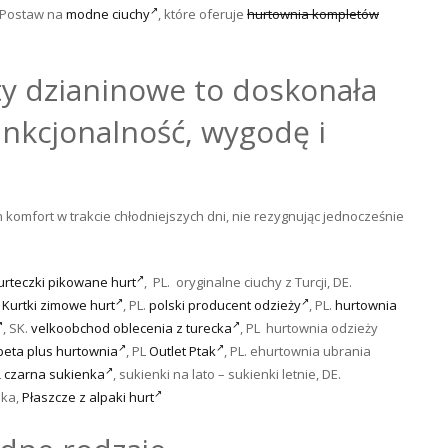
! Postaw na
modne ciuchy
, które oferuje
hurtownia kompletów
 dzianinowe to doskonała
unkcjonalność, wygodę i
komfort w trakcie chłodniejszych dni, nie rezygnując jednocześnie
urteczki pikowane hurt
, PL. oryginalne ciuchy z Turcji, DE.
.
Kurtki zimowe hurt
, PL.
polski producent odzieży
, PL.
hurtownia
, SK.
velkoobchod oblecenia z turecka
, PL hurtownia odzieży
beta plus hurtownia
, PL
Outlet Ptak
, PL. ehurtownia ubrania
L
czarna sukienka
,
sukienki na lato – sukienki letnie,
DE.
nka,
Płaszcze z alpaki hurt