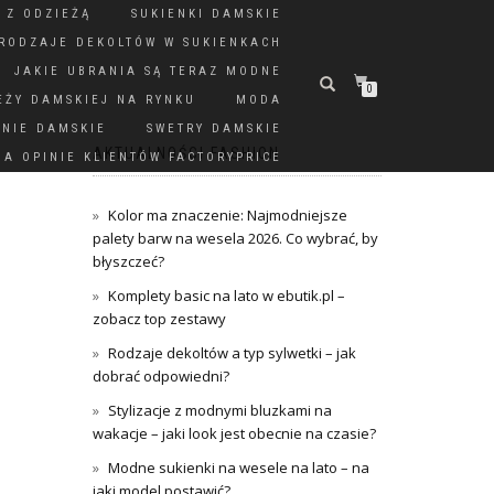
 Z ODZIEŻĄ
SUKIENKI DAMSKIE
RODZAJE DEKOLTÓW W SUKIENKACH
JAKIE UBRANIA SĄ TERAZ MODNE
0
EŻY DAMSKIEJ NA RYNKU
MODA
DNIE DAMSKIE
SWETRY DAMSKIE
AKTUALNOŚCI FASHION
A OPINIE KLIENTÓW FACTORYPRICE
Kolor ma znaczenie: Najmodniejsze
palety barw na wesela 2026. Co wybrać, by
błyszczeć?
Komplety basic na lato w ebutik.pl –
zobacz top zestawy
Rodzaje dekoltów a typ sylwetki – jak
dobrać odpowiedni?
Stylizacje z modnymi bluzkami na
wakacje – jaki look jest obecnie na czasie?
Modne sukienki na wesele na lato – na
jaki model postawić?