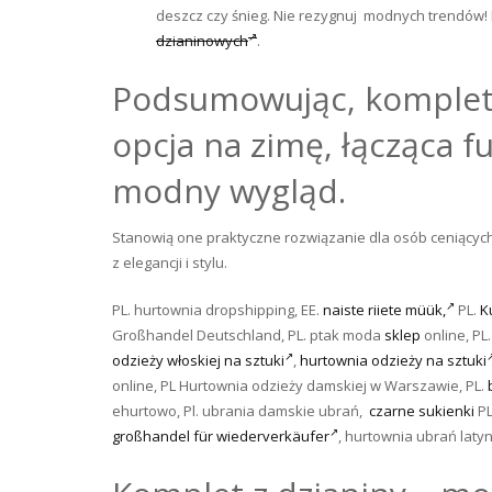
deszcz czy śnieg. Nie rezygnuj modnych trendów
dzianinowych
.
Podsumowując, komplety
opcja na zimę, łącząca f
modny wygląd.
Stanowią one praktyczne rozwiązanie dla osób ceniących 
z elegancji i stylu.
PL. hurtownia dropshipping, EE.
naiste riiete müük,
PL.
K
Großhandel Deutschland, PL. ptak moda
sklep
online, PL
odzieży włoskiej na sztuki
,
hurtownia odzieży na sztuki
online, PL Hurtownia odzieży damskiej w Warszawie, PL.
ehurtowo, Pl. ubrania damskie ubrań,
czarne sukienki
P
großhandel für wiederverkäufer
, hurtownia ubrań laty