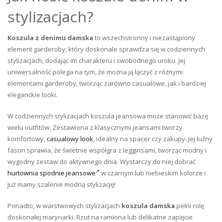
stylizacjach?
Koszula z denimu damska
to wszechstronny i niezastąpiony
element garderoby, który doskonale sprawdza się w codziennych
stylizacjach, dodając im charakteru i swobodnego uroku. Jej
uniwersalność polega na tym, że można ją łączyć z różnymi
elementami garderoby, tworząc zarówno casualowe, jak i bardziej
eleganckie looki.
W codziennych stylizacjach koszula jeansowa może stanowić bazę
wielu outfitów. Zestawiona z klasycznymi jeansami tworzy
komfortowy,
casualowy look
, idealny na spacer czy zakupy. Jej luźny
fason sprawia, że świetnie współgra z legginsami, tworząc modny i
wygodny zestaw do aktywnego dnia. Wystarczy do niej dobrać
hurtownia spodnie jeansowe
w czarnym lub niebieskim kolorze i
już mamy szalenie modną stylizację!
Ponadto, w warstwowych stylizacjach
koszula damska
pełni rolę
doskonałej marynarki. Rzut na ramiona lub delikatne zapięcie