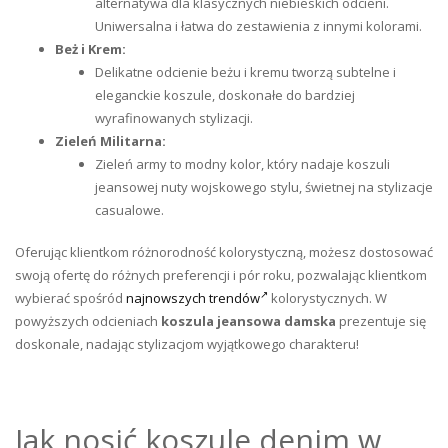
alternatywa dla klasycznych niebieskich odcieni.
Uniwersalna i łatwa do zestawienia z innymi kolorami.
Beż i Krem:
Delikatne odcienie beżu i kremu tworzą subtelne i
eleganckie koszule, doskonałe do bardziej
wyrafinowanych stylizacji.
Zieleń Militarna:
Zieleń army to modny kolor, który nadaje koszuli
jeansowej nuty wojskowego stylu, świetnej na stylizacje
casualowe.
Oferując klientkom różnorodność kolorystyczną, możesz dostosować
swoją ofertę do różnych preferencji i pór roku, pozwalając klientkom
wybierać spośród
najnowszych trendów
kolorystycznych. W
powyższych odcieniach
koszula jeansowa damska
prezentuje się
doskonale, nadając stylizacjom wyjątkowego charakteru!
Jak nosić koszule denim w