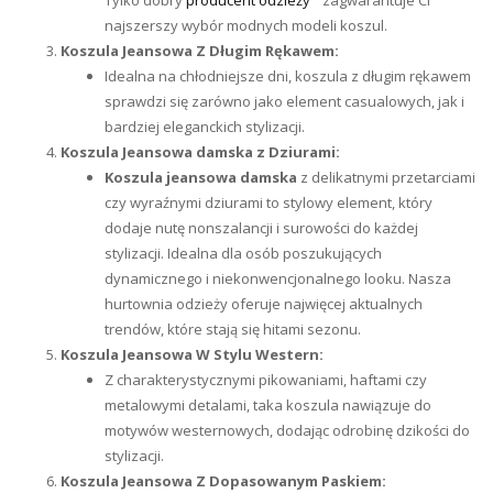
Tylko dobry
producent odzieży
zagwarantuje Ci
najszerszy wybór modnych modeli koszul.
Koszula Jeansowa Z Długim Rękawem:
Idealna na chłodniejsze dni, koszula z długim rękawem
sprawdzi się zarówno jako element casualowych, jak i
bardziej eleganckich stylizacji.
Koszula Jeansowa damska z Dziurami:
Koszula jeansowa damska
z delikatnymi przetarciami
czy wyraźnymi dziurami to stylowy element, który
dodaje nutę nonszalancji i surowości do każdej
stylizacji. Idealna dla osób poszukujących
dynamicznego i niekonwencjonalnego looku. Nasza
hurtownia odzieży oferuje najwięcej aktualnych
trendów, które stają się hitami sezonu.
Koszula Jeansowa W Stylu Western:
Z charakterystycznymi pikowaniami, haftami czy
metalowymi detalami, taka koszula nawiązuje do
motywów westernowych, dodając odrobinę dzikości do
stylizacji.
Koszula Jeansowa Z Dopasowanym Paskiem: