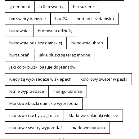
greenpoint
h & m swetry
hm sukienki
hm swetry damskie
hurt24
hurt odzież damska
hurtownia
hurtownia odzieży
hurtownia odzieży damskiej
hurtownia ubrań
hurt ubrań
Jakie bluzki są teraz modne
Jaki kolor bluzki pasuje do jeansów
Kiedy są wyprzedaże w sklepach
kolorowy sweter w paski
letnie wyprzedaże
mango ubrania
Markowe bluzki damskie wyprzedaż
markowe ciuchy za grosze
Markowe sukienki włoskie
markowe swetry wyprzedaż
markowe ubrania