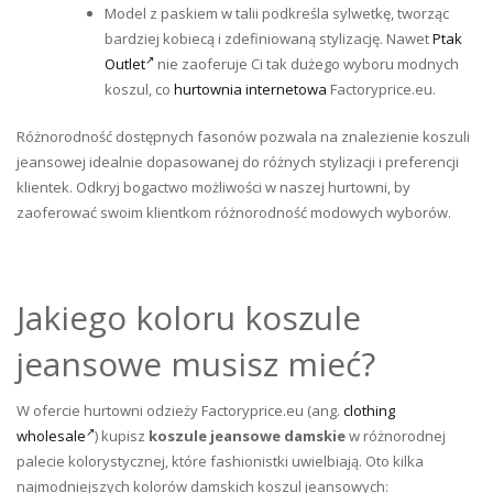
Model z paskiem w talii podkreśla sylwetkę, tworząc
bardziej kobiecą i zdefiniowaną stylizację. Nawet
Ptak
Outlet
nie zaoferuje Ci tak dużego wyboru modnych
koszul, co
hurtownia internetowa
Factoryprice.eu.
Różnorodność dostępnych fasonów pozwala na znalezienie koszuli
jeansowej idealnie dopasowanej do różnych stylizacji i preferencji
klientek. Odkryj bogactwo możliwości w naszej hurtowni, by
zaoferować swoim klientkom różnorodność modowych wyborów.
Jakiego koloru koszule
jeansowe musisz mieć?
W ofercie hurtowni odzieży Factoryprice.eu (ang.
clothing
wholesale
) kupisz
koszule jeansowe damskie
w różnorodnej
palecie kolorystycznej, które fashionistki uwielbiają. Oto kilka
najmodniejszych kolorów damskich koszul jeansowych: