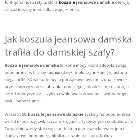
funkcjonalności i stylu, które
koszule
jeansowe damskie
oferują, i
znajdź idealny model dla swojej klientki.
Jak koszula jeansowa damska
trafiła do damskiej szafy?
Koszula jeansowa damska
to ikona mody, która zdobyła swoją
popularność w branży
fashion
dzięki wielu czynnikom. Jej historia
sięga lat 50. XX wieku, kiedy to początkowo była noszona głównie
przez mężczyzn w roli ubrania roboczego. Jednakże, to, co zaczęło
się od praktyczności, szybko ewoluowało w symbol swobodnego
stylu i nonszalancji.
W latach 60.
koszule jeansowe damskie
zyskały na popularności
wśród młodzieży, zwłaszcza w kręgach artystycznych i subkulturach.
To właśnie wtedy stała się manifestem przeciwko konwencjom i
tradycyjnym normom, symbolizując wolność i bunt. Kultura