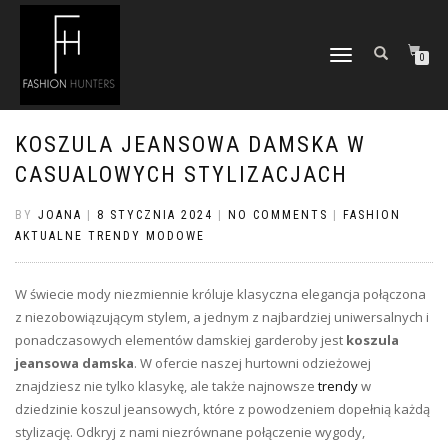
TOGGLE
0
NAVIGATION
KOSZULA JEANSOWA DAMSKA W
CASUALOWYCH STYLIZACJACH
BY
JOANA
|
8 STYCZNIA 2024
|
NO COMMENTS
|
FASHION
AKTUALNE TRENDY MODOWE
W świecie mody niezmiennie króluje klasyczna elegancja połączona
z niezobowiązującym stylem, a jednym z najbardziej uniwersalnych i
ponadczasowych elementów damskiej garderoby jest
koszula
jeansowa damska
. W ofercie naszej hurtowni odzieżowej
znajdziesz nie tylko klasykę, ale także najnowsze
trendy
w
dziedzinie koszul jeansowych, które z powodzeniem dopełnią każdą
stylizację. Odkryj z nami niezrównane połączenie wygody,