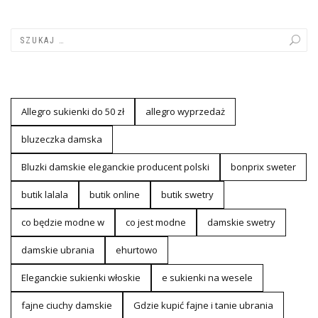
Allegro sukienki do 50 zł
allegro wyprzedaż
bluzeczka damska
Bluzki damskie eleganckie producent polski
bonprix sweter
butik lalala
butik online
butik swetry
co będzie modne w
co jest modne
damskie swetry
damskie ubrania
ehurtowo
Eleganckie sukienki włoskie
e sukienki na wesele
fajne ciuchy damskie
Gdzie kupić fajne i tanie ubrania