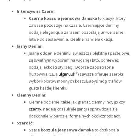
Intensywna Czerń:
Czarna koszula jeansowa damska
to klasyk, który
zawsze pozostaje na czasie. Czerniejące denimy
dodają elegancji, a zarazem pozostają uniwersalne i
łatwe do zestawienia, idealne na wiele okazji.
Jasny Denim:
Jasne odcienie denimu, zwłaszcza błękitne i pastelowe,
są świetnym wyborem na wiosnę i lato, ponieważ
oddają lekkości stylizacji. Dobrze zaopatrzona
hurtownia (EE.
Hulgimüük
) zawsze oferuje szeroki
wybór kolorów modnych koszul, abyś mógł trafić w
gusta każdej klientki.
Ciemny Denim:
Ciemne odcienie, takie jak granat, ciemny indygo czy
czarny
, nadają koszuli elegancji i sprawdzają się
doskonale w bardziej formalnych okolicznościach.
Szarość:
Szara
koszula jeansowa damska
to doskonała