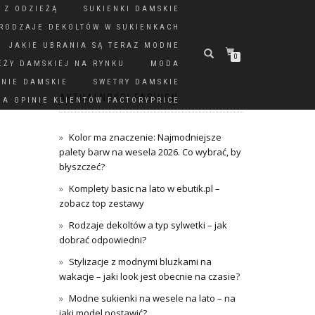
 Z ODZIEŻĄ
SUKIENKI DAMSKIE
RODZAJE DEKOLTÓW W SUKIENKACH
JAKIE UBRANIA SĄ TERAZ MODNE
0
EŻY DAMSKIEJ NA RYNKU
MODA
DNIE DAMSKIE
SWETRY DAMSKIE
AKTUALNOŚCI FASHION
A OPINIE KLIENTÓW FACTORYPRICE
Kolor ma znaczenie: Najmodniejsze
palety barw na wesela 2026. Co wybrać, by
błyszczeć?
Komplety basic na lato w ebutik.pl –
zobacz top zestawy
Rodzaje dekoltów a typ sylwetki – jak
dobrać odpowiedni?
Stylizacje z modnymi bluzkami na
wakacje – jaki look jest obecnie na czasie?
Modne sukienki na wesele na lato – na
jaki model postawić?