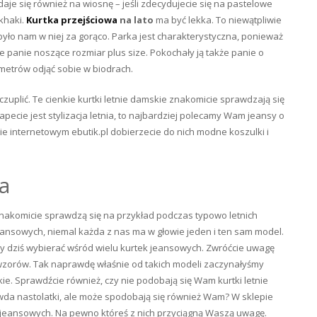
aje się również na wiosnę – jeśli zdecydujecie się na pastelowe
 khaki.
Kurtka przejściowa
na lato
ma być lekka. To niewątpliwie
było nam w niej za gorąco. Parka jest charakterystyczna, ponieważ
je panie noszące rozmiar plus size. Pokochały ją także panie o
metrów odjąć sobie w biodrach.
czuplić. Te cienkie kurtki letnie damskie znakomicie sprawdzają się
apecie jest stylizacja letnia, to najbardziej polecamy Wam jeansy o
ie internetowym ebutik.pl dobierzecie do nich modne koszulki i
a
nakomicie sprawdzą się na przykład podczas typowo letnich
eansowych, niemal każda z nas ma w głowie jeden i ten sam model.
y dziś wybierać wśród wielu kurtek jeansowych. Zwróćcie uwagę
wzorów. Tak naprawdę właśnie od takich modeli zaczynałyśmy
kie. Sprawdźcie również, czy nie podobają się Wam kurtki letnie
rawda nastolatki, ale może spodobają się również Wam? W sklepie
 jeansowych. Na pewno któreś z nich przyciągną Waszą uwagę.