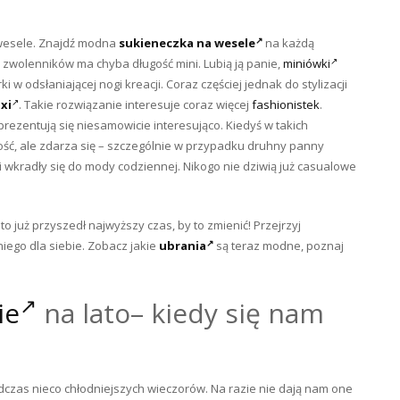
wesele. Znajdź modna
sukieneczka na wesele
na każdą
cej zwolenników ma chyba długość mini. Lubią ją panie,
miniówki
 w odsłaniającej nogi kreacji. Coraz częściej jednak do stylizacji
xi
. Takie rozwiązanie interesuje coraz więcej
fashionistek
.
prezentują się niesamowicie interesująco. Kiedyś w takich
dkość, ale zdarza się – szczególnie w przypadku druhny panny
i wkradły się do mody codziennej. Nikogo nie dziwią już casualowe
 to już przyszedł najwyższy czas, by to zmienić! Przejrzyj
iego dla siebie. Zobacz jakie
ubrania
są teraz modne, poznaj
ie
na lato– kiedy się nam
zas nieco chłodniejszych wieczorów. Na razie nie dają nam one