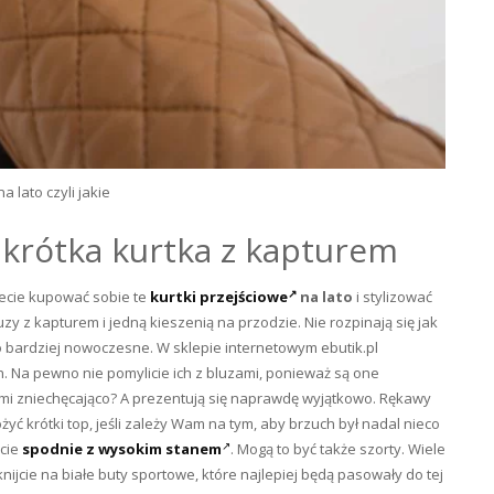
na lato czyli jakie
– krótka kurtka z kapturem
żecie kupować sobie te
kurtki przejściowe
na lato
i stylizować
y z kapturem i jedną kieszenią na przodzie. Nie rozpinają się jak
o bardziej nowoczesne. W sklepie internetowym ebutik.pl
h. Na pewno nie pomylicie ich z bluzami, ponieważ są one
zmi zniechęcająco? A prezentują się naprawdę wyjątkowo. Rękawy
ć krótki top, jeśli zależy Wam na tym, aby brzuch był nadal nieco
ycie
spodnie z wysokim stanem
. Mogą to być także szorty. Wiele
knijcie na białe buty sportowe, które najlepiej będą pasowały do tej