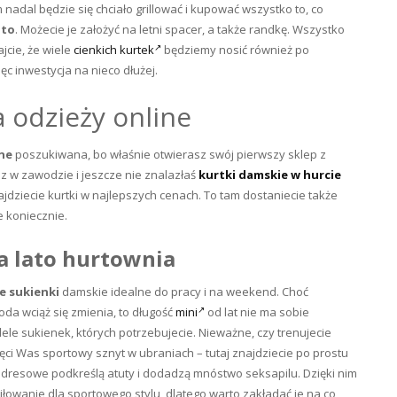
nadal będzie się chciało grillować i kupować wszystko to, co
ato
. Możecie je założyć na letni spacer, a także randkę. Wszystko
ajcie, że wiele
cienkich kurtek
będziemy nosić również po
ęc inwestycja na nieco dłużej.
 odzieży online
ine
poszukiwana, bo właśnie otwierasz swój pierwszy sklep z
sz w zawodzie i jeszcze nie znalazłaś
kurtki damskie w hurcie
ajdziecie kurtki w najlepszych cenach. To tam dostaniecie także
e koniecznie.
a lato hurtownia
ie sukienki
damskie idealne do pracy i na weekend. Choć
oda wciąż się zmienia, to długość
mini
od lat nie ma sobie
le sukienek, których potrzebujecie. Nieważne, czy trenujecie
ęci Was sportowy sznyt w ubraniach – tutaj znajdziecie po prostu
i dresowe podkreślą atuty i dodadzą mnóstwo seksapilu. Dzięki nim
łowanie dla sportowego stylu, dlatego warto zakładać je na co