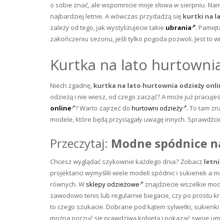
o sobie znać, ale wspomnicie moje słowa w sierpniu. Nam 
najbardziej letnie. A wówczas przydadzą się
kurtki na l
zależy od tego, jak wystylizujecie takie
ubrania
. Pamięt
zakończeniu sezonu, jeśli tylko pogoda pozwoli. Jest to wi
Kurtka na lato hurtownia
Niech zgadnę,
kurtka na lato hurtownia odzieży onl
odzieżą i nie wiesz, od czego zacząć? A może już pracuje
online
? Warto zajrzeć do
hurtowni odzieży
. To tam zn
modele, które będą przyciągały uwagę innych. Sprawdźci
Przeczytaj:
Modne spódnice n
Chcesz wyglądać szykownie każdego dnia? Zobacz
letn
projektanci wymyślili wiele modeli spódnic i sukienek a m
równych. W
sklepy odzieżowe
znajdziecie wszelkie mode
zawodowo tenis lub regularnie biegacie, czy po prostu kr
to czego szukacie. Dobrane pod kątem sylwetki, sukienk
można poczuć się prawdziwą kobietą i pokazać swoje umi