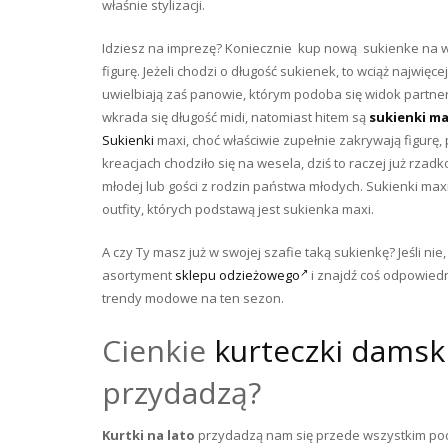
właśnie stylizacji.
Idziesz na imprezę? Koniecznie kup nową sukienke na 
figurę. Jeżeli chodzi o długość sukienek, to wciąż najwię
uwielbiają zaś panowie, którym podoba się widok partnerki
wkrada się długość midi, natomiast hitem są
sukienki ma
Sukienki
maxi, choć właściwie zupełnie zakrywają figurę, 
kreacjach chodziło się na wesela, dziś to raczej już rza
młodej lub gości z rodzin państwa młodych. Sukienki max
outfity, których podstawą jest sukienka maxi.
A czy Ty masz już w swojej szafie taką sukienkę? Jeśli nie,
asortyment
sklepu odzieżowego
i znajdź coś odpowiedn
trendy modowe na ten sezon.
Cienkie
kurteczki damsk
przydadzą?
Kurtki na lato
przydadzą nam się przede wszystkim podc