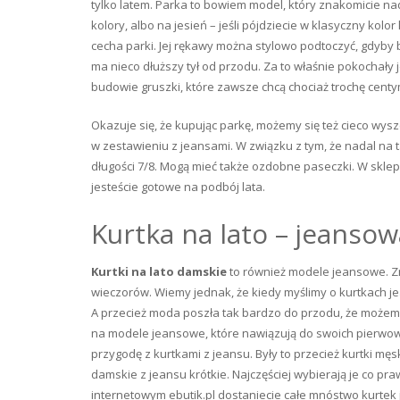
tylko latem. Parka to bowiem model, który znakomicie nad
kolory, albo na jesień – jeśli pójdziecie w klasyczny kolor
cecha parki. Jej rękawy można stylowo podtoczyć, gdyby 
ma nieco dłuższy tył od przodu. Za to właśnie pokochały 
budowie gruszki, które zawsze chcą chociaż trochę centy
Okazuje się, że kupując parkę, możemy się też cieco wysz
w zestawieniu z jeansami. W związku z tym, że nadal na t
długości 7/8. Mogą mieć także ozdobne paseczki. W sklep
jesteście gotowe na podbój lata.
Kurtka na lato – jeansow
Kurtki na lato damskie
to również modele jeansowe. Z
wieczorów. Wiemy jednak, że kiedy myślimy o kurtkach j
A przecież moda poszła tak bardzo do przodu, że możem
na modele jeansowe, które nawiązują do swoich pierwo
przygodę z kurtkami z jeansu. Były to przecież kurtki męs
damskie z jeansu krótkie. Najczęściej wybierają je co p
internetowym ebutik.pl dostaniecie całe mnóstwo kurtek