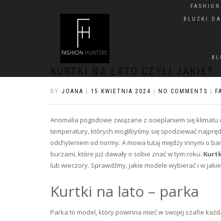
FASHIO
BLUZKI D
BL
KURTKI NA LATO CZYLI JAKIE?
BY
JOANA
|
15 KWIETNIA 2024
|
NO COMMENTS
|
F
Anomalia pogodowe związane z ocieplaniem się klimatu 
temperatury, których moglibyśmy się spodziewać najprędz
odchyleniem od normy. A mowa tutaj między innymi o bardz
burzami, które już dawały o sobie znać w tym roku.
Kurtk
lub wieczory. Sprawdźmy, jakie modele wybierać i w jakie s
Kurtki na lato – parka
Parka to model, który powinna mieć w swojej szafie każda 