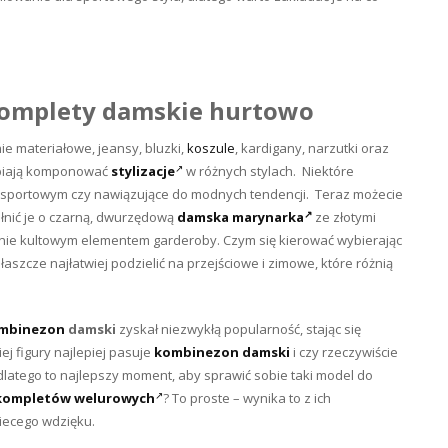
omplety damskie hurtowo
ie materiałowe, jeansy, bluzki,
koszule
, kardigany, narzutki oraz
lbiają komponować
stylizacje
w różnych stylach. Niektóre
u sportowym czy nawiązujące do modnych tendencji.
Teraz możecie
ełnić je o czarną, dwurzędową
damska marynarka
ze złotymi
utnie kultowym elementem garderoby. Czym się kierować wybierając
szcze najłatwiej podzielić na przejściowe i zimowe, które różnią
mbinezon
damski
zyskał niezwykłą popularność, stając się
j figury najlepiej pasuje
kombinezon damski
i czy rzeczywiście
latego to najlepszy moment, aby sprawić sobie taki model do
kompletów welurowych
? To proste – wynika to z ich
iecego wdzięku.