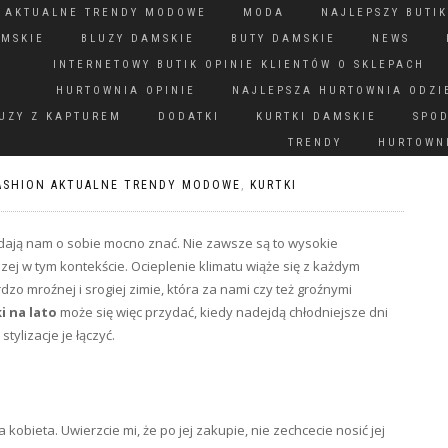
N AKTUALNE TRENDY MODOWE
MODA
NAJLEPSZY BUTIK
AMSKIE
BLUZY DAMSKIE
BUTY DAMSKIE
NEWS
INTERNETOWY BUTIK OPINIE KLIENTÓW O SKLEPACH
HURTOWNIA OPINIE
NAJLEPSZA HURTOWNIA ODZI
UZY Z KAPTUREM
DODATKI
KURTKI DAMSKIE
SPO
TRENDY
HURTOWNI
ASHION AKTUALNE TRENDY MODOWE
,
KURTKI
dają nam o sobie mocno znać. Nie zawsze są to wysokie
ej w tym kontekście. Ocieplenie klimatu wiąże się z każdym
o mroźnej i srogiej zimie, która za nami czy też groźnymi
i na lato
może się więc przydać, kiedy nadejdą chłodniejsze dni
tylizacje je łączyć.
kobieta. Uwierzcie mi, że po jej zakupie, nie zechcecie nosić jej