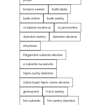
polski
bonprix sweter
butik lalala
butik online
butik swetry
co będzie modne w
co jest modne
damskie swetry
damskie ubrania
ehurtowo
Eleganckie sukienki włoskie
e sukienki na wesele
fajne ciuchy damskie
Gdzie kupić fajne i tanie ubrania
greenpoint
h & m swetry
hm sukienki
hm swetry damskie