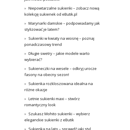
Niepowtarzalne sukienki – zobacz nową
kolekcję sukienek od eButik.pl
Marynarki damskie – podpowiadamy jak
stylizować je latem?
Sukienki w kwiaty na wiosnę – poznaj
ponadczasowy trend
Długie swetry – jakie modele warto
wybierać?
Sukieneczki na wesele – odkryj urocze
fasony na obecny sezon!
Sukienka rozkloszowana idealna na
różne okazje
Letnie sukienki maxi – stwórz
romantyczny look
Szukasz Mohito sukienki – wybierz
eleganckie sukienki z eButik
Sukienka na lato – sprawdź jaki styl