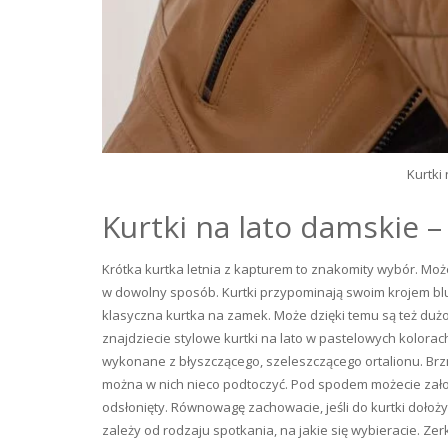
Kurtki 
Kurtki na lato damskie 
Krótka kurtka letnia z kapturem to znakomity wybór. Mo
w dowolny sposób. Kurtki przypominają swoim krojem bluz
klasyczna kurtka na zamek. Może dzięki temu są też duż
znajdziecie stylowe kurtki na lato w pastelowych kolorac
wykonane z błyszczącego, szeleszczącego ortalionu. Br
można w nich nieco podtoczyć. Pod spodem możecie założy
odsłonięty. Równowagę zachowacie, jeśli do kurtki dołoż
zależy od rodzaju spotkania, na jakie się wybieracie. Zer