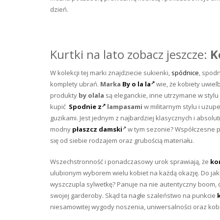
dzień.
Kurtki na lato zobacz jeszcze:
K
W kolekcji tej marki znajdziecie sukienki,
spódnice
, spodn
komplety ubrań.
Marka
By o la la
wie, że kobiety uwie
produkty
by olala
są eleganckie, inne utrzymane w styl
kupić
Spodnie z
lampasami
w militarnym stylu i uzup
guzikami. Jest jednym z najbardziej klasycznych i absol
modny
płaszcz damski
w tym sezonie? Współczesne pła
się od siebie rodzajem oraz grubością materiału.
Wszechstronność i ponadczasowy urok sprawiają, że
ko
ulubionym wyborem wielu kobiet na każdą okazję. Do jakie
wyszczupla sylwetkę? Panuje na nie autentyczny boom, d
swojej garderoby. Skąd ta nagłe szaleństwo na punkcie
niesamowitej wygody noszenia, uniwersalności oraz kob