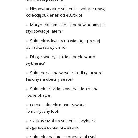
Niepowtarzalne sukienki – zobacz nową
kolekcję sukienek od eButik.pl
Marynarki damskie – podpowiadamy jak
stylizować je latem?
Sukienki w kwiaty na wiosnę – poznaj
ponadczasowy trend
Długie swetry – jakie modele warto
wybierać?
Sukieneczki na wesele – odkryj urocze
fasony na obecny sezon!
Sukienka rozkloszowana idealna na
różne okazje
Letnie sukienki maxi – stwórz
romantyczny look
Szukasz Mohito sukienki – wybierz
eleganckie sukienki z eButik
Sukienka na lato – sprawdź jaki styl