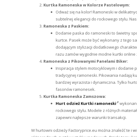
Kurtka Ramoneska w Kolorze Pastelowym:
Odważ się na kolor! Ramoneski w delikatn
subtelnej elegancji do rockowego stylu. Na
Ramoneska z Paskiem:
Dodanie paska do ramoneski to świetny spos
kurtce. Pasek może być wykonany z tego s
dodającym stylizacji dodatkowego charakter
razu zamów wygodnie modne kurtki online z
Ramoneska z Pikowanymi Panelami Biker:
Inspiracja stylem motocyklowym i dodanie 
tradycyjnej ramoneski. Pikowania nadają ku
bardziej wyrazista i dynamiczna. Tylko hu
fasonów ramonesek.
Kurtka Ramoneska Zamszowa:
Hurt odzież Kurtki ramoneski
wykonane
rockowego stylu. Modele z różnych materi
zapewni najlepsze warunki transakcji.
W hurtowni odzieży Factoryprice.eu można znaleźć te i 