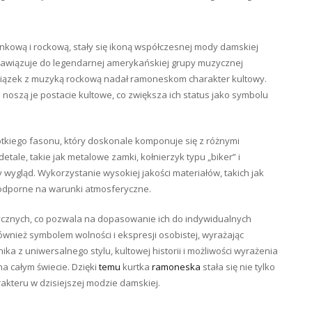
unkową i rockową, stały się ikoną współczesnej mody damskiej
nawiązuje do legendarnej amerykańskiej grupy muzycznej
związek z muzyką rockową nadał ramoneskom charakter kultowy.
e noszą je postacie kultowe, co zwiększa ich status jako symbolu
ótkiego fasonu, który doskonale komponuje się z różnymi
etale, takie jak metalowe zamki, kołnierzyk typu „biker” i
ygląd. Wykorzystanie wysokiej jakości materiałów, takich jak
i odporne na warunki atmosferyczne.
ycznych, co pozwala na dopasowanie ich do indywidualnych
ównież symbolem wolności i ekspresji osobistej, wyrażając
ka z uniwersalnego stylu, kultowej historii i możliwości wyrażenia
na całym świecie. Dzięki
temu
kurtka
ramoneska
stała się nie tylko
kteru w dzisiejszej modzie damskiej.