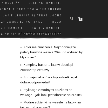
 Z ODZIEŻĄ
SUKIENKI DAMSKIE
RODZAJE DEKOLTÓW W SUKIENKACH
JAKIE UBRANIA SĄ TERAZ MODNE
0
EŻY DAMSKIEJ NA RYNKU
MODA
DNIE DAMSKIE
SWETRY DAMSKIE
AKTUALNOŚCI FASHION
A OPINIE KLIENTÓW FACTORYPRICE
Kolor ma znaczenie: Najmodniejsze
palety barw na wesela 2026. Co wybrać, by
błyszczeć?
Komplety basic na lato w ebutik.pl –
zobacz top zestawy
Rodzaje dekoltów a typ sylwetki – jak
dobrać odpowiedni?
Stylizacje z modnymi bluzkami na
wakacje – jaki look jest obecnie na czasie?
Modne sukienki na wesele na lato – na
jaki model postawić?