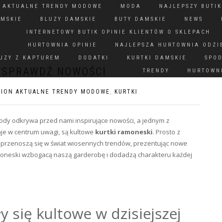
N AKTUALNE TRENDY MODOWE
MODA
NAJLEPSZY BUTIK
AMSKIE
BLUZY DAMSKIE
BUTY DAMSKIE
NEWS
INTERNETOWY BUTIK OPINIE KLIENTÓW O SKLEPACH
HURTOWNIA OPINIE
NAJLEPSZA HURTOWNIA ODZI
UZY Z KAPTUREM
DODATKI
KURTKI DAMSKIE
SPO
Ę SPRAWDŹ NOWOŚCI
TRENDY
HURTOWNI
HION AKTUALNE TRENDY MODOWE
,
KURTKI
dy odkrywa przed nami inspirujące nowości, a jednym z
je w centrum uwagi, są kultowe
kurtki ramoneski
. Prosto z
 przenoszą się w świat wiosennych trendów, prezentując nowe
 ramoneski wzbogacą naszą garderobę i dodadzą charakteru każdej
y się kultowe w dzisiejszej