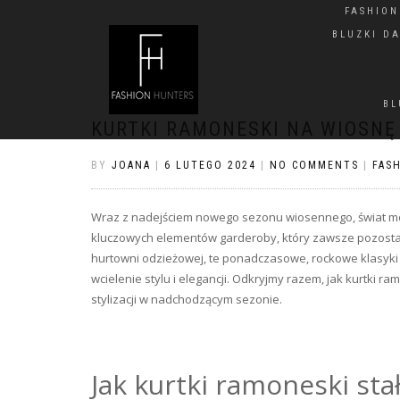
FASHIO
BLUZKI D
BL
KURTKI RAMONESKI NA WIOSN
BY
JOANA
|
6 LUTEGO 2024
|
NO COMMENTS
|
FAS
Wraz z nadejściem nowego sezonu wiosennego, świat mo
kluczowych elementów garderoby, który zawsze pozosta
hurtowni odzieżowej, te ponadczasowe, rockowe klasyki
wcielenie stylu i elegancji. Odkryjmy razem, jak kurtki
stylizacji w nadchodzącym sezonie.
Jak kurtki ramoneski stał