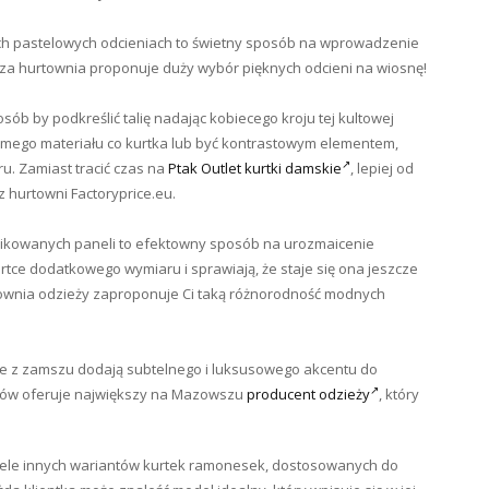
ych pastelowych odcieniach to świetny sposób na wprowadzenie
sza hurtownia proponuje duży wybór pięknych odcieni na wiosnę!
ób by podkreślić talię nadając kobiecego kroju tej kultowej
amego materiału co kurtka lub być kontrastowym elementem,
u. Zamiast tracić czas na
Ptak Outlet kurtki damskie
, lepiej od
 hurtowni Factoryprice.eu.
pikowanych paneli to efektowny sposób na urozmaicenie
rtce dodatkowego wymiaru i sprawiają, że staje się ona jeszcze
rtownia odzieży zaproponuje Ci taką różnorodność modnych
 z zamszu dodają subtelnego i luksusowego akcentu do
ałów oferuje największy na Mazowszu
producent odzieży
, który
wiele innych wariantów kurtek ramonesek, dostosowanych do