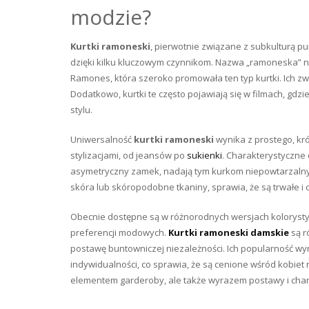
modzie?
Kurtki ramoneski
, pierwotnie związane z subkulturą p
dzięki kilku kluczowym czynnikom. Nazwa „ramoneska” 
Ramones, która szeroko promowała ten typ kurtki. Ich 
Dodatkowo, kurtki te często pojawiają się w filmach, gdzi
stylu.
Uniwersalność
kurtki ramoneski
wynika z prostego, kr
stylizacjami, od jeansów po
sukienki
. Charakterystyczne d
asymetryczny zamek, nadają tym kurkom niepowtarzalny w
skóra lub skóropodobne tkaniny, sprawia, że są trwałe 
Obecnie dostępne są w różnorodnych wersjach koloryst
preferencji modowych.
Kurtki ramoneski damskie
są r
postawę buntowniczej niezależności. Ich popularność wyni
indywidualności, co sprawia, że są cenione wśród kobiet 
elementem garderoby, ale także wyrazem postawy i chara