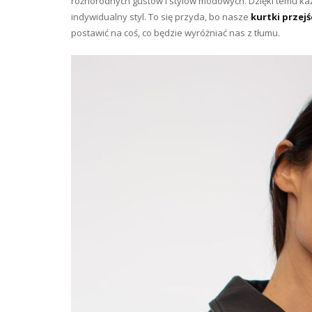
różnorodnych gustów i stylów modowych. Dzięki temu każd
indywidualny styl. To się przyda, bo nasze
kurtki przej
postawić na coś, co będzie wyróżniać nas z tłumu.