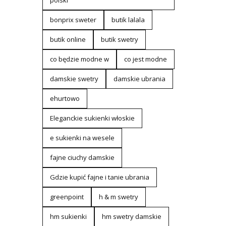
polski
bonprix sweter
butik lalala
butik online
butik swetry
co będzie modne w
co jest modne
damskie swetry
damskie ubrania
ehurtowo
Eleganckie sukienki włoskie
e sukienki na wesele
fajne ciuchy damskie
Gdzie kupić fajne i tanie ubrania
greenpoint
h & m swetry
hm sukienki
hm swetry damskie