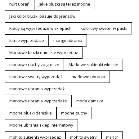
hurt ubrań
Jakie bluzki są teraz modne
Jaki kolor bluzki pasuje do jeansów
Kiedy są wyprzedaże w sklepach
kolorowy sweter w paski
letnie wyprzedaże
mango ubrania
Markowe bluzki damskie wyprzedaż
markowe ciuchy za grosze
Markowe sukienki włoskie
markowe swetry wyprzedaż
markowe ubrania
markowe ubrania wyprzedaż
markowe ubrania wyprzedaże
moda damska
modne bluzki damskie
modne ciuchy
Modne ubrania sklep internetowy
mohito sukienki wyprzedaż
mohito swetry
msngr