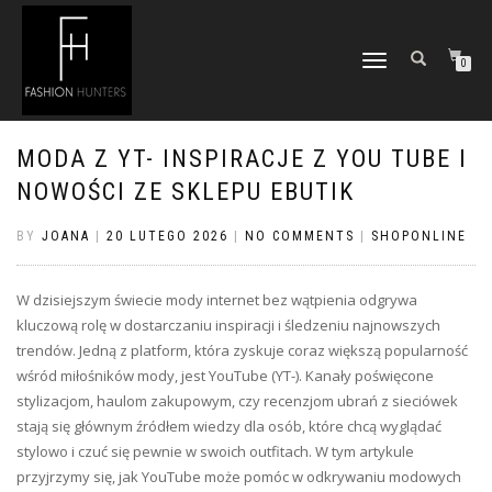
TOGGLE
0
NAVIGATION
MODA Z YT- INSPIRACJE Z YOU TUBE I
NOWOŚCI ZE SKLEPU EBUTIK
BY
JOANA
|
20 LUTEGO 2026
|
NO COMMENTS
|
SHOPONLINE
W dzisiejszym świecie mody internet bez wątpienia odgrywa
kluczową rolę w dostarczaniu inspiracji i śledzeniu najnowszych
trendów. Jedną z platform, która zyskuje coraz większą popularność
wśród miłośników mody, jest YouTube (YT-). Kanały poświęcone
stylizacjom, haulom zakupowym, czy recenzjom ubrań z sieciówek
stają się głównym źródłem wiedzy dla osób, które chcą wyglądać
stylowo i czuć się pewnie w swoich outfitach. W tym artykule
przyjrzymy się, jak YouTube może pomóc w odkrywaniu modowych