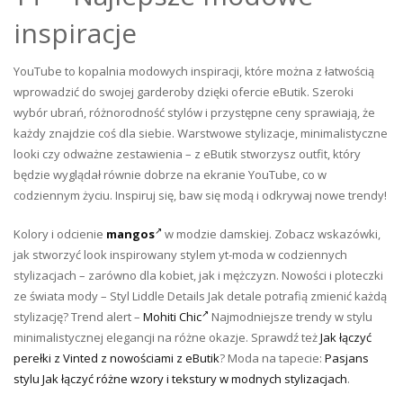
inspiracje
YouTube to kopalnia modowych inspiracji, które można z łatwością
wprowadzić do swojej garderoby dzięki ofercie eButik. Szeroki
wybór ubrań, różnorodność stylów i przystępne ceny sprawiają, że
każdy znajdzie coś dla siebie. Warstwowe stylizacje, minimalistyczne
looki czy odważne zestawienia – z eButik stworzysz outfit, który
będzie wyglądał równie dobrze na ekranie YouTube, co w
codziennym życiu. Inspiruj się, baw się modą i odkrywaj nowe trendy!
Kolory i odcienie
mangos
w modzie damskiej. Zobacz wskazówki,
jak stworzyć look inspirowany stylem yt-moda w codziennych
stylizacjach – zarówno dla kobiet, jak i mężczyzn. Nowości i ploteczki
ze świata mody – Styl Liddle Details Jak detale potrafią zmienić każdą
stylizację? Trend alert –
Mohiti Chic
Najmodniejsze trendy w stylu
minimalistycznej elegancji na różne okazje. Sprawdź też
Jak łączyć
perełki z Vinted z nowościami z eButik
? Moda na tapecie:
Pasjans
stylu Jak łączyć różne wzory i tekstury w modnych stylizacjach
.