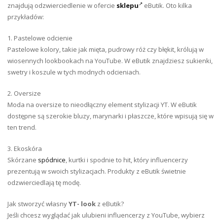
znajdują odzwierciedlenie w ofercie
sklepu
eButik. Oto kilka
przykładów:
1. Pastelowe odcienie
Pastelowe kolory, takie jak mięta, pudrowy róż czy błękit, królują w
wiosennych lookbookach na YouTube. W eButik znajdziesz sukienki,
swetry i koszule w tych modnych odcieniach.
2. Oversize
Moda na oversize to nieodłączny element stylizacji YT. W eButik
dostępne są szerokie bluzy, marynarki i płaszcze, które wpisują się w
ten trend.
3. Ekoskóra
Skórzane
spódnice
, kurtki i spodnie to hit, który influencerzy
prezentują w swoich stylizacjach. Produkty z eButik świetnie
odzwierciedlają tę modę.
Jak stworzyć własny
YT- look
z eButik?
Jeśli chcesz wyglądać jak ulubieni influencerzy z YouTube, wybierz