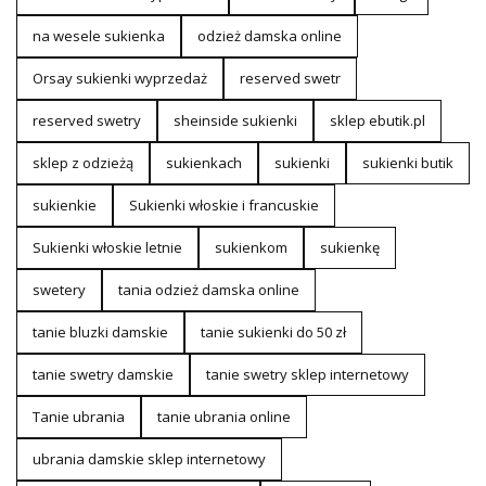
na wesele sukienka
odzież damska online
Orsay sukienki wyprzedaż
reserved swetr
reserved swetry
sheinside sukienki
sklep ebutik.pl
sklep z odzieżą
sukienkach
sukienki
sukienki butik
sukienkie
Sukienki włoskie i francuskie
Sukienki włoskie letnie
sukienkom
sukienkę
swetery
tania odzież damska online
tanie bluzki damskie
tanie sukienki do 50 zł
tanie swetry damskie
tanie swetry sklep internetowy
Tanie ubrania
tanie ubrania online
ubrania damskie sklep internetowy