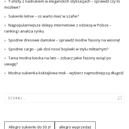
T-shirty z nadrukiem w eleganckich stylizacjach – sprawdź czy to
możliwe?
Sukienki letnie – co warto mieć w szafie?
Najpopularniejsze sklepy internetowe z odzieżą w Polsce –
ranking i analiza rynku
Spodnie dresowe damskie – sprawdź modne fasony na wiosnę!
Spodnie cargo – jak dziś nosić bojówki w stylu militarnym?
Tania modna kiecka na lato – zobacz jakie fasony wziąć po
uwagę?
Modna sukienka koktajlowa midi – wybierz najmodniejszą długość
Allegro sukienki do 50 zł
allegro wyprzedaż