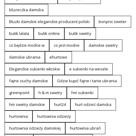
bluzeczka damska
Bluzki damskie eleganckie producent polski
bonprix sweter
butik lalala
butik online
butik swetry
co będzie modne w
co jest modne
damskie swetry
damskie ubrania
ehurtowo
Eleganckie sukienki włoskie
e sukienki na wesele
fajne ciuchy damskie
Gdzie kupić fajne i tanie ubrania
greenpoint
h & m swetry
hm sukienki
hm swetry damskie
hurt24
hurt odzież damska
hurtownia
hurtownia odzieży
hurtownia odzieży damskiej
hurtownia ubrań