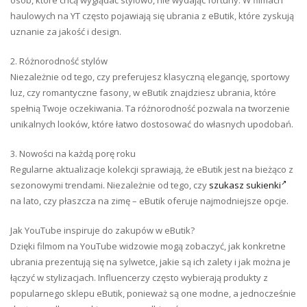
osób, które chcą wyglądać stylowo, nie wydając fortuny. W filmach
haulowych na YT często pojawiają się ubrania z eButik, które zyskują
uznanie za jakość i design.
2. Różnorodność stylów
Niezależnie od tego, czy preferujesz klasyczną elegancję, sportowy
luz, czy romantyczne fasony, w eButik znajdziesz ubrania, które
spełnią Twoje oczekiwania. Ta różnorodność pozwala na tworzenie
unikalnych looków, które łatwo dostosować do własnych upodobań.
3. Nowości na każdą porę roku
Regularne aktualizacje kolekcji sprawiają, że eButik jest na bieżąco z
sezonowymi trendami. Niezależnie od tego, czy
szukasz sukienki
na lato, czy płaszcza na zimę – eButik oferuje najmodniejsze opcje.
Jak YouTube inspiruje do zakupów w eButik?
Dzięki filmom na YouTube widzowie mogą zobaczyć, jak konkretne
ubrania prezentują się na sylwetce, jakie są ich zalety i jak można je
łączyć w stylizacjach. Influencerzy często wybierają produkty z
popularnego sklepu eButik, ponieważ są one modne, a jednocześnie