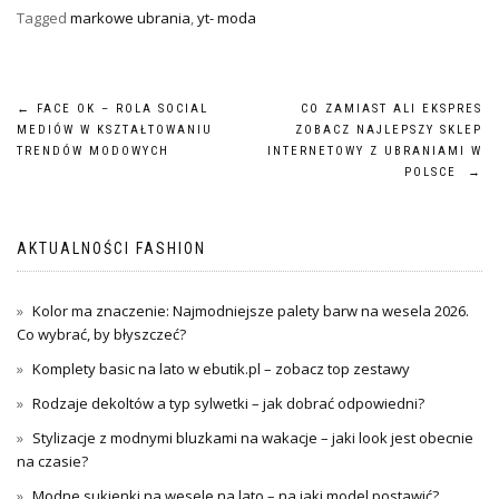
Tagged
markowe ubrania
,
yt- moda
Nawigacja
←
FACE OK – ROLA SOCIAL
CO ZAMIAST ALI EKSPRES
MEDIÓW W KSZTAŁTOWANIU
ZOBACZ NAJLEPSZY SKLEP
wpisu
TRENDÓW MODOWYCH
INTERNETOWY Z UBRANIAMI W
POLSCE
→
AKTUALNOŚCI FASHION
Kolor ma znaczenie: Najmodniejsze palety barw na wesela 2026.
Co wybrać, by błyszczeć?
Komplety basic na lato w ebutik.pl – zobacz top zestawy
Rodzaje dekoltów a typ sylwetki – jak dobrać odpowiedni?
Stylizacje z modnymi bluzkami na wakacje – jaki look jest obecnie
na czasie?
Modne sukienki na wesele na lato – na jaki model postawić?