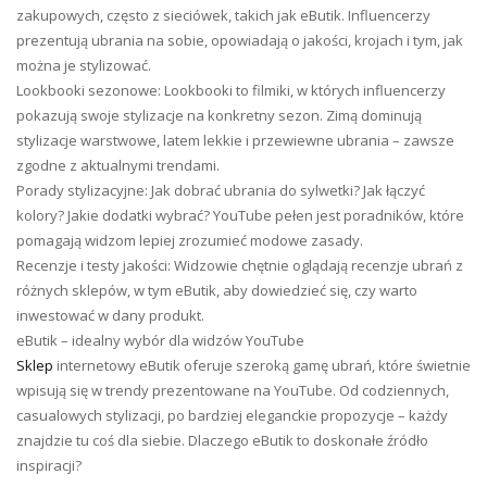
zakupowych, często z sieciówek, takich jak eButik. Influencerzy
prezentują ubrania na sobie, opowiadają o jakości, krojach i tym, jak
można je stylizować.
Lookbooki sezonowe: Lookbooki to filmiki, w których influencerzy
pokazują swoje stylizacje na konkretny sezon. Zimą dominują
stylizacje warstwowe, latem lekkie i przewiewne ubrania – zawsze
zgodne z aktualnymi trendami.
Porady stylizacyjne: Jak dobrać ubrania do sylwetki? Jak łączyć
kolory? Jakie dodatki wybrać? YouTube pełen jest poradników, które
pomagają widzom lepiej zrozumieć modowe zasady.
Recenzje i testy jakości: Widzowie chętnie oglądają recenzje ubrań z
różnych sklepów, w tym eButik, aby dowiedzieć się, czy warto
inwestować w dany produkt.
eButik – idealny wybór dla widzów YouTube
Sklep
internetowy eButik oferuje szeroką gamę ubrań, które świetnie
wpisują się w trendy prezentowane na YouTube. Od codziennych,
casualowych stylizacji, po bardziej eleganckie propozycje – każdy
znajdzie tu coś dla siebie. Dlaczego eButik to doskonałe źródło
inspiracji?