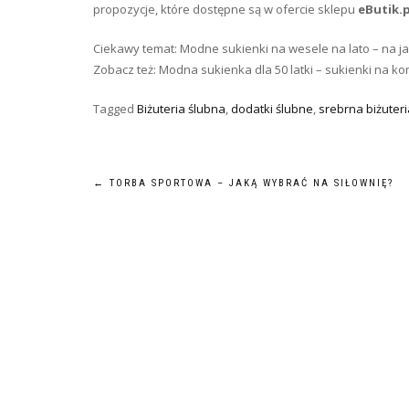
propozycje, które dostępne są w ofercie sklepu
eButik.p
Ciekawy temat: Modne sukienki na wesele na lato – na j
Zobacz też: Modna sukienka dla 50 latki – sukienki na ko
Tagged
Biżuteria ślubna
,
dodatki ślubne
,
srebrna biżuteri
Nawigacja
←
TORBA SPORTOWA – JAKĄ WYBRAĆ NA SIŁOWNIĘ?
wpisu