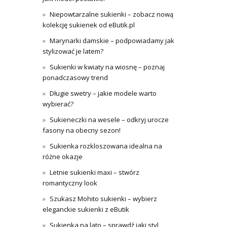
Niepowtarzalne sukienki – zobacz nową
kolekcję sukienek od eButik.pl
Marynarki damskie – podpowiadamy jak
stylizować je latem?
Sukienki w kwiaty na wiosnę – poznaj
ponadczasowy trend
Długie swetry – jakie modele warto
wybierać?
Sukieneczki na wesele – odkryj urocze
fasony na obecny sezon!
Sukienka rozkloszowana idealna na
różne okazje
Letnie sukienki maxi – stwórz
romantyczny look
Szukasz Mohito sukienki – wybierz
eleganckie sukienki z eButik
Sukienka na lato – sprawdź jaki styl