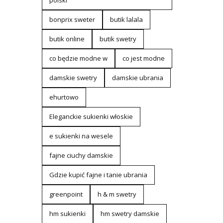
polski
bonprix sweter
butik lalala
butik online
butik swetry
co będzie modne w
co jest modne
damskie swetry
damskie ubrania
ehurtowo
Eleganckie sukienki włoskie
e sukienki na wesele
fajne ciuchy damskie
Gdzie kupić fajne i tanie ubrania
greenpoint
h & m swetry
hm sukienki
hm swetry damskie