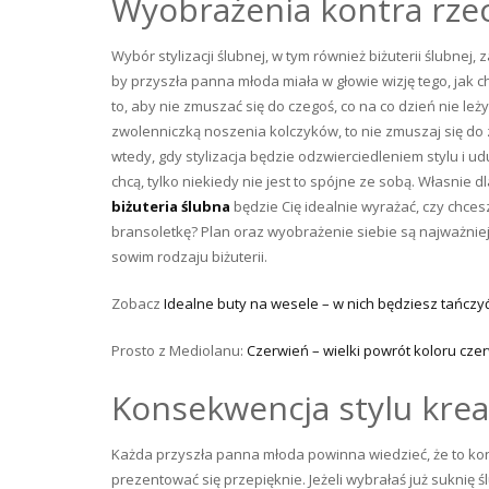
Wyobrażenia kontra rze
Wybór stylizacji ślubnej, w tym również biżuterii ślubnej
by przyszła panna młoda miała w głowie wizję tego, jak 
to, aby nie zmuszać się do czegoś, co na co dzień nie leży
zwolenniczką noszenia kolczyków, to nie zmuszaj się do 
wtedy, gdy stylizacja będzie odzwierciedleniem stylu i 
chcą, tylko niekiedy nie jest to spójne ze sobą. Własnie
biżuteria ślubna
będzie Cię idealnie wyrażać, czy chcesz
bransoletkę? Plan oraz wyobrażenie siebie są najważnie
sowim rodzaju biżuterii.
Zobacz
Idealne buty na wesele – w nich będziesz tańczyć
Prosto z Mediolanu:
Czerwień – wielki powrót koloru czer
Konsekwencja stylu kreac
Każda przyszła panna młoda powinna wiedzieć, że to kon
prezentować się przepięknie. Jeżeli wybrałaś już suknię 