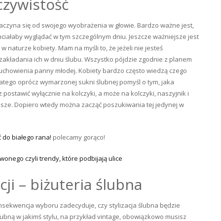
czywistość
, zaczyna się od swojego wyobrażenia w głowie. Bardzo ważne jest,
chciałaby wyglądać w tym szczególnym dniu. Jeszcze ważniejsze jest
 w naturze kobiety. Mam na myśli to, że jeżeli nie jesteś
zakładania ich w dniu ślubu. Wszystko pójdzie zgodnie z planem
uduchowienia panny młodej. Kobiety bardzo często wiedzą czego
 dlatego oprócz wymarzonej sukni ślubnej pomyśl o tym, jaka
 postawić wyłącznie na kolczyki, a może na kolczyki, naszyjnik i
jsze. Dopiero wtedy można zacząć poszukiwania tej jedynej w
 do białego rana!
polecamy gorąco!
wonego czyli trendy, które podbijają ulice
ji – biżuteria ślubna
sekwencja wyboru zadecyduje, czy stylizacja ślubna będzie
ślubną w jakimś stylu, na przykład vintage, obowiązkowo musisz