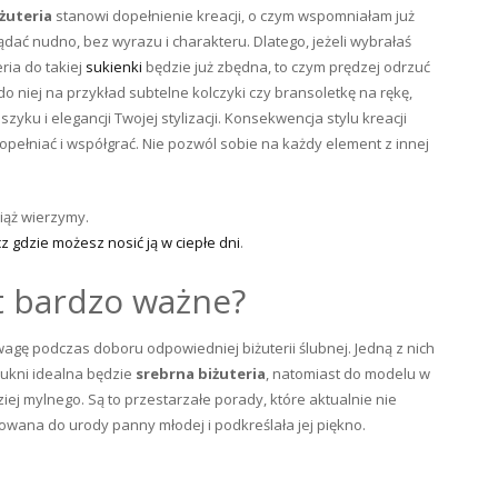
żuteria
stanowi dopełnienie kreacji, o czym wspomniałam już
ądać nudno, bez wyrazu i charakteru. Dlatego, jeżeli wybrałaś
eria do takiej
sukienki
będzie już zbędna, to czym prędzej odrzuć
do niej na przykład subtelne kolczyki czy bransoletkę na rękę,
zyku i elegancji Twojej stylizacji. Konsekwencja stylu kreacji
opełniać i współgrać. Nie pozwól sobie na każdy element z innej
iąż wierzymy.
z gdzie możesz nosić ją w ciepłe dni
.
st bardzo ważne?
uwagę podczas doboru odpowiedniej biżuterii ślubnej. Jedną z nich
sukni idealna będzie
srebrna biżuteria
, natomiast do modelu w
iej mylnego. Są to przestarzałe porady, które aktualnie nie
sowana do urody panny młodej i podkreślała jej piękno.