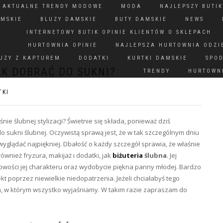
N AKTUALNE TRENDY MODOWE
MODA
NAJLEPSZY BUTIK
AMSKIE
BLUZY DAMSKIE
BUTY DAMSKIE
NEWS
INTERNETOWY BUTIK OPINIE KLIENTÓW O SKLEPACH
HURTOWNIA OPINIE
NAJLEPSZA HURTOWNIA ODZI
UZY Z KAPTUREM
DODATKI
KURTKI DAMSKIE
SPO
AK DOBRAĆ DO SUKNI?
TRENDY
HURTOWNI
TKI
ie ślubnej stylizacji? Świetnie się składa, ponieważ dziś
 sukni ślubnej. Oczywistą sprawą jest, że w tak szczególnym dniu
wyglądać najpiękniej. Dbałość o każdy szczegół sprawia, że właśnie
 również fryzura, makijaż i dodatki, jak
biżuteria
ślubna
. Jej
tkowości jej charakteru oraz wydobycie piękna panny młodej. Bardzo
kt poprzez niewielkie niedopatrzenia. Jeżeli chciałabyś tego
em, w którym wszystko wyjaśniamy. W takim razie zapraszam do