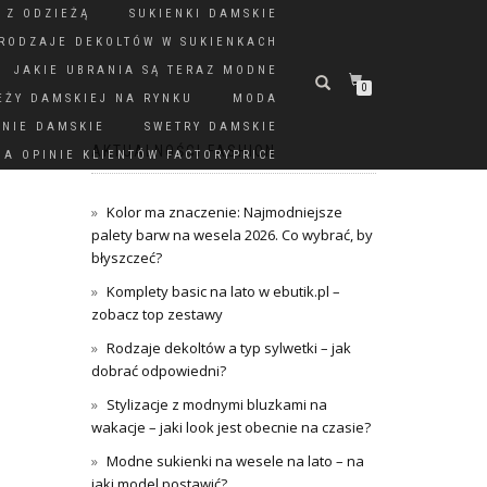
 Z ODZIEŻĄ
SUKIENKI DAMSKIE
RODZAJE DEKOLTÓW W SUKIENKACH
JAKIE UBRANIA SĄ TERAZ MODNE
0
EŻY DAMSKIEJ NA RYNKU
MODA
DNIE DAMSKIE
SWETRY DAMSKIE
AKTUALNOŚCI FASHION
A OPINIE KLIENTÓW FACTORYPRICE
Kolor ma znaczenie: Najmodniejsze
palety barw na wesela 2026. Co wybrać, by
błyszczeć?
Komplety basic na lato w ebutik.pl –
zobacz top zestawy
Rodzaje dekoltów a typ sylwetki – jak
dobrać odpowiedni?
Stylizacje z modnymi bluzkami na
wakacje – jaki look jest obecnie na czasie?
Modne sukienki na wesele na lato – na
jaki model postawić?