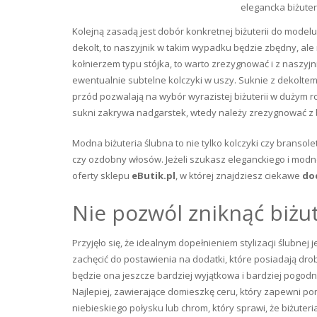
elegancka biżuter
Kolejną zasadą jest dobór konkretnej biżuterii do mode
dekolt, to naszyjnik w takim wypadku będzie zbędny, ale 
kołnierzem typu stójka, to warto zrezygnować i z naszyj
ewentualnie subtelne kolczyki w uszy. Suknie z dekoltem
przód pozwalają na wybór wyrazistej biżuterii w dużym ro
sukni zakrywa nadgarstek, wtedy należy zrezygnować z bi
Modna biżuteria ślubna to nie tylko kolczyki czy bransole
czy ozdobny włosów. Jeżeli szukasz eleganckiego i modne
oferty sklepu
eButik.pl
, w której znajdziesz ciekawe
do
Nie pozwól zniknąć biżute
Przyjęło się, że idealnym dopełnieniem stylizacji ślubnej 
zachęcić do postawienia na dodatki, które posiadają drobn
będzie ona jeszcze bardziej wyjątkowa i bardziej pogodn
Najlepiej, zawierające domieszkę ceru, który zapewni p
niebieskiego połysku lub chrom, który sprawi, że biżuter