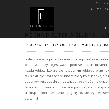
FASHIO
BLUZKI D
BL
MODNA BIŻUTERIA ŚLUBNA – J
BY
JOANA
|
17 LIPCA 2025
|
NO COMMENTS
|
DODA
Jesteś na etapie poszukiwania inspiracji modowych odnośn
podpowiadamy, co jest ważne podczas doboru biżuterii do
każda kobieta, która staje na ślubnym kobiercu, pragnie 
tak się dzieje. Stylizacja ślubna to nie tylko sukienka, ale
zadaniem jest dopełnienie stylizacji, podkreślenie wyją
łatwo jest popełnić modowe faux pas i zepsuć finalny efe
uniknąć, to koniecznie zapoznaj się z dzisiejszym wpis
czytania!