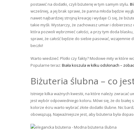
postawić na dodatki, czyli biżuterię w tym samym stylu.
Bi
wcześniej, a jej brak sprawi, że panna młoda będzie wygl
nawet najbardziej strojną kreację i wydaje Ci się, że biżut
takie myśli. Wystarczy, że zachowasz umiar i dobierzesz 
która pozwoli wybrzmieć całości, a przy tym doda blasku, s
sprawi, że całość będzie do siebie pasować, wzajemnie d
beczki!
Warto wiedzieć: Plotki czy fakty? Modowe mity w które wc
Popularne teraz:
Biała koszula w kilku odsłonach – zobac
Biżuteria ślubna – co je
Istnieje kilka ważnych kwestii, na które należy zwracać 
jest wybór odpowiedniego koloru. Mówi się, że do białej 
kolorze écru warto wybrać złote dodatki ślubne. Nic bardz
obowiązują. Najważniejsze jest, aby biżuteria była dopa