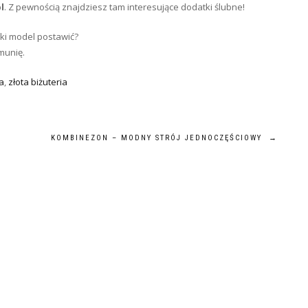
l
. Z pewnością znajdziesz tam interesujące dodatki ślubne!
aki model postawić?
munię.
a
,
złota biżuteria
KOMBINEZON – MODNY STRÓJ JEDNOCZĘŚCIOWY
→