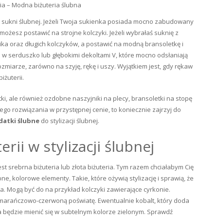
ia – Modna biżuteria ślubna
lu sukni ślubnej. Jeżeli Twoja sukienka posiada mocno zabudowany
możesz postawić na strojne kolczyki. Jeżeli wybrałaś suknię z
nika oraz długich kolczyków, a postawić na modną bransoletkę i
 w serduszko lub głębokimi dekoltami V, które mocno odsłaniają
zmiarze, zarówno na szyję, rękę i uszy. Wyjątkiem jest, gdy rękaw
żuterii.
tki, ale również ozdobne naszyjniki na plecy, bransoletki na stopę
go rozwiązania w przystępnej cenie, to koniecznie zajrzyj do
datki ślubne
do stylizacji ślubnej.
rii w stylizacji ślubnej
jest srebrna biżuteria lub złota biżuteria. Tym razem chciałabym Cię
e, kolorowe elementy. Takie, które ożywią stylizację i sprawią, że
a. Mogą być do na przykład kolczyki zawierające cyrkonie.
omarańczowo-czerwoną poświatę. Ewentualnie kobalt, który doda
ia będzie mienić się w subtelnym kolorze zielonym. Sprawdź