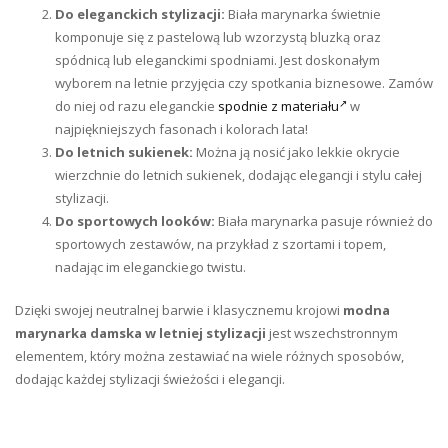
Do eleganckich stylizacji:
Biała marynarka świetnie
komponuje się z pastelową lub wzorzystą bluzką oraz
spódnicą lub eleganckimi spodniami. Jest doskonałym
wyborem na letnie przyjęcia czy spotkania biznesowe. Zamów
do niej od razu eleganckie
spodnie z materiału
w
najpiękniejszych fasonach i kolorach lata!
Do letnich sukienek:
Można ją nosić jako lekkie okrycie
wierzchnie do letnich sukienek, dodając elegancji i stylu całej
stylizacji.
Do sportowych looków:
Biała marynarka pasuje również do
sportowych zestawów, na przykład z szortami i topem,
nadając im eleganckiego twistu.
Dzięki swojej neutralnej barwie i klasycznemu krojowi
modna
marynarka damska w letniej stylizacji
jest wszechstronnym
elementem, który można zestawiać na wiele różnych sposobów,
dodając każdej stylizacji świeżości i elegancji.