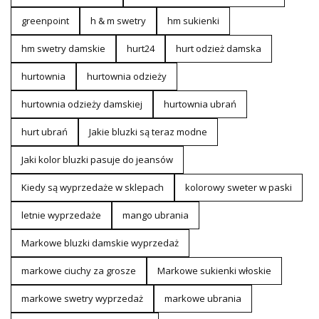
greenpoint
h & m swetry
hm sukienki
hm swetry damskie
hurt24
hurt odzież damska
hurtownia
hurtownia odzieży
hurtownia odzieży damskiej
hurtownia ubrań
hurt ubrań
Jakie bluzki są teraz modne
Jaki kolor bluzki pasuje do jeansów
Kiedy są wyprzedaże w sklepach
kolorowy sweter w paski
letnie wyprzedaże
mango ubrania
Markowe bluzki damskie wyprzedaż
markowe ciuchy za grosze
Markowe sukienki włoskie
markowe swetry wyprzedaż
markowe ubrania