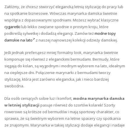
Załóżmy, że chcesz stworzyć elegancką letnią stylizację do pracy lub
na spotkanie biznesowe. Wówczas marynarka damska świetnie
współgra z dopasowanymi spodniami. Możesz wybrać klasyczne
cygaretki
lub lekko zwężane spodnie o prostym kroju, które
podkreślą sylwetkę i dodadzą elegancji. Zamów też
modne topy
damskie na lato
z naszej najnowszej kolekcji odzieży damskiej.
Jeśli jednak preferujesz mniej formalny look, marynarka świetnie
komponuje się również z eleganckimi bermudami. Bermudy, które
sięgają do kolan, są wygodnym i modnym wyborem na lato, idealnym
na cieplejsze dni. Połączenie marynarki z bermudami tworzy
stylizację, która jest zarówno elegancka, jak i nieco bardziej
swobodna.
Dla osób ceniących sobie luz i komfort,
modna marynarka damska
w letniej stylizacji
pasuje również do szortów kolarek! Szorty
rowerowe są krótsze od bermudów i mają sportowy charakter, co
sprawia, że są świetnym wyborem na letnie spacery czy spotkania
ze znajomymi. Marynarka w takiej stylizacji dodaje elegancji i nadaje