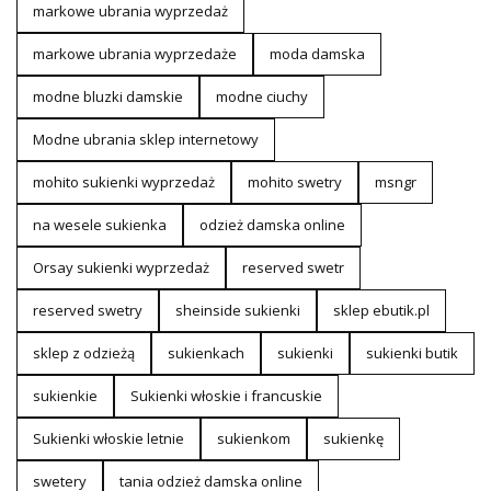
markowe ubrania wyprzedaż
markowe ubrania wyprzedaże
moda damska
modne bluzki damskie
modne ciuchy
Modne ubrania sklep internetowy
mohito sukienki wyprzedaż
mohito swetry
msngr
na wesele sukienka
odzież damska online
Orsay sukienki wyprzedaż
reserved swetr
reserved swetry
sheinside sukienki
sklep ebutik.pl
sklep z odzieżą
sukienkach
sukienki
sukienki butik
sukienkie
Sukienki włoskie i francuskie
Sukienki włoskie letnie
sukienkom
sukienkę
swetery
tania odzież damska online