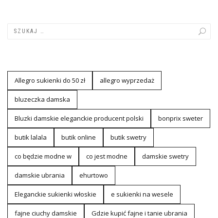
Allegro sukienki do 50 zł
allegro wyprzedaż
bluzeczka damska
Bluzki damskie eleganckie producent polski
bonprix sweter
butik lalala
butik online
butik swetry
co będzie modne w
co jest modne
damskie swetry
damskie ubrania
ehurtowo
Eleganckie sukienki włoskie
e sukienki na wesele
fajne ciuchy damskie
Gdzie kupić fajne i tanie ubrania