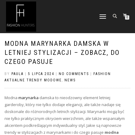
TOGGLE
0
NAVIGATION
MODNA MARYNARKA DAMSKA W
LETNIEJ STYLIZACJI – ZOBACZ, DO
CZEGO PASUJE
BY
PAULA
|
5 LIPCA 2024
|
NO COMMENTS
|
FASHION
AKTUALNE TRENDY MODOWE
,
NEWS
Modna
marynarka
damska to nieodzowny element letniej
garderoby, który nie tylko dodaje elegancji, ale także nadaje się
doskonale do różnorodnych letnich stylizacji. Marynarki mogą być
nie tylko praktycznym okryciem wierzchnim, ale także wspaniałym
akcentem podkreślającym indywidualny styl. Jakie są najnowsze
trendy w stylizacjach z marynarkami i do czego pasuje
modna