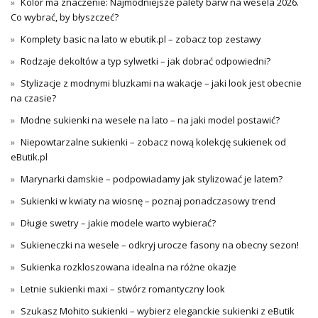
Kolor ma znaczenie: Najmodniejsze palety barw na wesela 2026.
Co wybrać, by błyszczeć?
Komplety basic na lato w ebutik.pl – zobacz top zestawy
Rodzaje dekoltów a typ sylwetki – jak dobrać odpowiedni?
Stylizacje z modnymi bluzkami na wakacje – jaki look jest obecnie
na czasie?
Modne sukienki na wesele na lato – na jaki model postawić?
Niepowtarzalne sukienki – zobacz nową kolekcję sukienek od
eButik.pl
Marynarki damskie – podpowiadamy jak stylizować je latem?
Sukienki w kwiaty na wiosnę – poznaj ponadczasowy trend
Długie swetry – jakie modele warto wybierać?
Sukieneczki na wesele – odkryj urocze fasony na obecny sezon!
Sukienka rozkloszowana idealna na różne okazje
Letnie sukienki maxi – stwórz romantyczny look
Szukasz Mohito sukienki – wybierz eleganckie sukienki z eButik