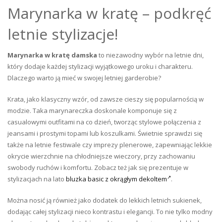
Marynarka w kratę – podkręć
letnie stylizacje!
Marynarka w kratę damska
to niezawodny wybór na letnie dni,
który dodaje każdej stylizacji wyjątkowego uroku i charakteru.
Dlaczego warto ją mieć w swojej letniej garderobie?
Krata, jako klasyczny wzór, od zawsze cieszy się popularnością w
modzie. Taka marynareczka doskonale komponuje się z
casualowymi outfitami na co dzień, tworząc stylowe połączenia z
jeansami i prostymi topami lub koszulkami. Świetnie sprawdzi się
także na letnie festiwale czy imprezy plenerowe, zapewniając lekkie
okrycie wierzchnie na chłodniejsze wieczory, przy zachowaniu
swobody ruchów i komfortu. Zobacz też jak się prezentuje w
stylizacjach na lato
bluzka basic z okrągłym dekoltem
.
Można nosić ją również jako dodatek do lekkich letnich sukienek,
dodając całej stylizacji nieco kontrastu i elegancji. To nie tylko modny