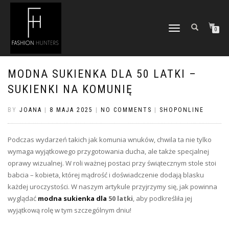
TOGGLE
0
NAVIGATION
MODNA SUKIENKA DLA 50 LATKI –
SUKIENKI NA KOMUNIĘ
BY
JOANA
|
8 MAJA 2025
|
NO COMMENTS
|
SHOPONLINE
Podczas wydarzeń takich jak komunia wnuków, chwila ta nie tylko
wymaga wyjątkowego przygotowania ducha, ale także specjalnej
oprawy wizualnej. W roli ważnej postaci przy świątecznym stole stoi
babcia – kobieta, której mądrość i doświadczenie dodają blasku
każdej uroczystości. W naszym artykule przyjrzymy się, jak powinna
wyglądać
modna sukienka dla
50 latki
, aby podkreśliła jej
wyjątkową rolę w tym szczególnym dniu!