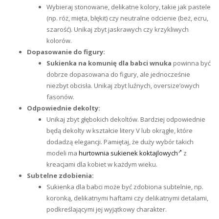
Wybieraj stonowane, delikatne kolory, takie jak pastele
(np. róż, mięta, błękit) czy neutralne odcienie (beż, ecru,
szarość). Unikaj zbyt jaskrawych czy krzykliwych
kolorów.
Dopasowanie do figury:
Sukienka na komunię dla babci
wnuka
powinna być
dobrze dopasowana do figury, ale jednocześnie
niezbyt obcisła. Unikaj zbyt luźnych, oversize’owych
fasonów.
Odpowiednie dekolty:
Unikaj zbyt głębokich dekoltów. Bardziej odpowiednie
będą dekolty w kształcie litery V lub okrągłe, które
dodadzą elegancji. Pamiętaj, że duży wybór takich
modeli ma
hurtownia sukienek koktajlowych
z
kreacjami dla kobiet w każdym wieku.
Subtelne zdobienia:
Sukienka dla babci może być zdobiona subtelnie, np.
koronką, delikatnymi haftami czy delikatnymi detalami,
podkreślającymi jej wyjątkowy charakter.