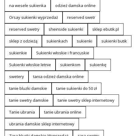
na wesele sukienka
odzież damska online
Orsay sukienki wyprzedaż
reserved swetr
reserved swetry
sheinside sukienki
sklep ebutik.pl
sklep z odzieżą
sukienkach
sukienki
sukienki butik
sukienkie
Sukienki włoskie i francuskie
Sukienki włoskie letnie
sukienkom
sukienkę
swetery
tania odzież damska online
tanie bluzki damskie
tanie sukienki do 50 zł
tanie swetry damskie
tanie swetry sklep internetowy
Tanie ubrania
tanie ubrania online
ubrania damskie sklep internetowy
Zara bluzki damskie Wyprzedaż
zara swetry