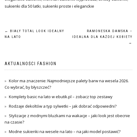
sukienki dla 50 latki
,
sukienki proste i eleganckie
Nawigacja
←
BIAŁY TOTAL LOOK IDEALNY
RAMONESKA DAMSKA –
NA LATO
IDEALNA DLA KAŻDEJ KOBIETY
wpisu
→
AKTUALNOŚCI FASHION
Kolor ma znaczenie: Najmodniejsze palety barw na wesela 2026.
Co wybrać, by błyszczeć?
Komplety basic na lato w ebutik.pl – zobacz top zestawy
Rodzaje dekoltów a typ sylwetki – jak dobrać odpowiedni?
Stylizacje z modnymi bluzkami na wakacje – jaki look jest obecnie
na czasie?
Modne sukienki na wesele na lato – na jaki model postawić?