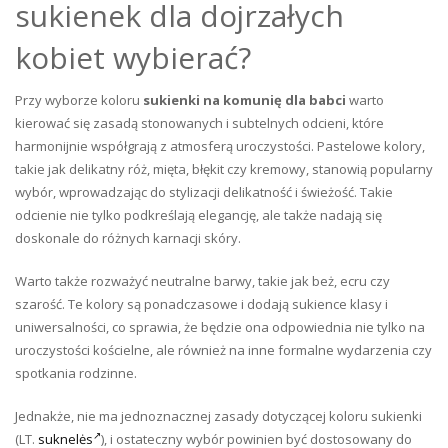
sukienek dla dojrzałych
kobiet wybierać?
Przy wyborze koloru
sukienki na komunię dla babci
warto
kierować się zasadą stonowanych i subtelnych odcieni, które
harmonijnie współgrają z atmosferą uroczystości. Pastelowe kolory,
takie jak delikatny róż, mięta, błękit czy kremowy, stanowią popularny
wybór, wprowadzając do stylizacji delikatność i świeżość. Takie
odcienie nie tylko podkreślają elegancję, ale także nadają się
doskonale do różnych karnacji skóry.
Warto także rozważyć neutralne barwy, takie jak beż, ecru czy
szarość. Te kolory są ponadczasowe i dodają sukience klasy i
uniwersalności, co sprawia, że będzie ona odpowiednia nie tylko na
uroczystości kościelne, ale również na inne formalne wydarzenia czy
spotkania rodzinne.
Jednakże, nie ma jednoznacznej zasady dotyczącej koloru sukienki
(LT.
suknelės
), i ostateczny wybór powinien być dostosowany do