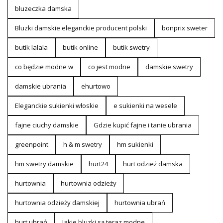
bluzeczka damska
Bluzki damskie eleganckie producent polski
bonprix sweter
butik lalala
butik online
butik swetry
co będzie modne w
co jest modne
damskie swetry
damskie ubrania
ehurtowo
Eleganckie sukienki włoskie
e sukienki na wesele
fajne ciuchy damskie
Gdzie kupić fajne i tanie ubrania
greenpoint
h & m swetry
hm sukienki
hm swetry damskie
hurt24
hurt odzież damska
hurtownia
hurtownia odzieży
hurtownia odzieży damskiej
hurtownia ubrań
hurt ubrań
Jakie bluzki są teraz modne