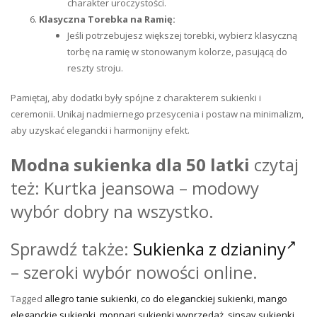
charakter uroczystości.
Klasyczna Torebka na Ramię:
Jeśli potrzebujesz większej torebki, wybierz klasyczną
torbę na ramię w stonowanym kolorze, pasującą do
reszty stroju.
Pamiętaj, aby dodatki były spójne z charakterem sukienki i
ceremonii. Unikaj nadmiernego przesycenia i postaw na minimalizm,
aby uzyskać elegancki i harmonijny efekt.
Modna sukienka dla 50 latki
czytaj
też: Kurtka jeansowa – modowy
wybór dobry na wszystko.
Sprawdź także:
Sukienka z dzianiny
– szeroki wybór nowości online.
Tagged
allegro tanie sukienki
,
co do eleganckiej sukienki
,
mango
eleganckie sukienki
,
monnari sukienki wyprzedaż
,
sinsay sukienki
,