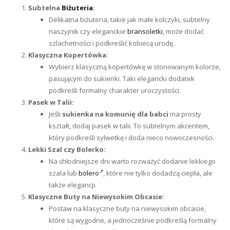
Subtelna
Biżuteria
:
Delikatna biżuteria, takie jak małe kolczyki, subtelny
naszyjnik czy eleganckie
bransoletki
, może dodać
szlachetności i podkreślić kobiecą urodę.
Klasyczna Kopertówka:
Wybierz klasyczną kopertówkę w stonowanym kolorze,
pasującym do sukienki. Taki elegancki dodatek
podkreśli formalny charakter uroczystości.
Pasek w Talii:
Jeśli
sukienka na komunię dla babci
ma prosty
kształt, dodaj pasek w talii. To subtelnym akcentem,
który podkreśli sylwetkę i doda nieco nowoczesności.
Lekki Szal czy Bolerko:
Na chłodniejsze dni warto rozważyć dodanie lekkiego
szala lub
bolero
, które nie tylko dodadzą ciepła, ale
także elegancji.
Klasyczne Buty na Niewysokim Obcasie:
Postaw na klasyczne buty na niewysokim obcasie,
które są wygodne, a jednocześnie podkreślą formalny