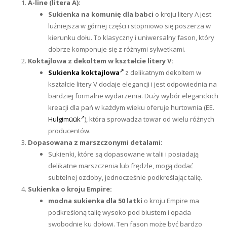
A-line (litera A):
Sukienka na komunię dla babci
o kroju litery A jest
luźniejsza w górnej części i stopniowo się poszerza w
kierunku dołu. To klasyczny i uniwersalny fason, który
dobrze komponuje się z różnymi sylwetkami.
Koktajlowa z dekoltem w kształcie litery V:
Sukienka koktajlowa
z delikatnym dekoltem w
kształcie litery V dodaje elegancji i jest odpowiednia na
bardziej formalne wydarzenia. Duży wybór eleganckich
kreacji dla pań w każdym wieku oferuje hurtownia (EE.
Hulgimüük
), która sprowadza towar od wielu różnych
producentów.
Dopasowana z marszczonymi detalami:
Sukienki, które są dopasowane w talii i posiadają
delikatne marszczenia lub frędzle, mogą dodać
subtelnej ozdoby, jednocześnie podkreślając talię.
Sukienka o kroju Empire:
modna sukienka dla 50 latki
o kroju Empire ma
podkreśloną talię wysoko pod biustem i opada
swobodnie ku dołowi. Ten fason może być bardzo