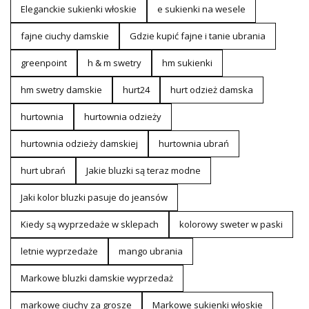
Eleganckie sukienki włoskie
e sukienki na wesele
fajne ciuchy damskie
Gdzie kupić fajne i tanie ubrania
greenpoint
h & m swetry
hm sukienki
hm swetry damskie
hurt24
hurt odzież damska
hurtownia
hurtownia odzieży
hurtownia odzieży damskiej
hurtownia ubrań
hurt ubrań
Jakie bluzki są teraz modne
Jaki kolor bluzki pasuje do jeansów
Kiedy są wyprzedaże w sklepach
kolorowy sweter w paski
letnie wyprzedaże
mango ubrania
Markowe bluzki damskie wyprzedaż
markowe ciuchy za grosze
Markowe sukienki włoskie