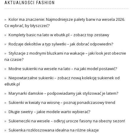
AKTUALNOŚCI FASHION
Kolor ma znaczenie: Najmodniejsze palety barw na wesela 2026.
Co wybrać, by błyszczeć?
Komplety basic na lato w ebutik.pl – zobacz top zestawy
Rodzaje dekoltów a typ sylwetki – jak dobrać odpowiedni?
Stylizacje z modnymi bluzkami na wakacje – jaki look jest obecnie
na czasie?
Modne sukienki na wesele na lato – na jaki model postawić?
Niepowtarzalne sukienki – zobacz nową kolekcję sukienek od
eButik.pl
Marynarki damskie – podpowiadamy jak stylizować je latem?
Sukienki w kwiaty na wiosnę – poznaj ponadczasowy trend
Długie swetry – jakie modele warto wybierać?
Sukieneczki na wesele – odkryj urocze fasony na obecny sezon!
Sukienka rozkloszowana idealna na różne okazje