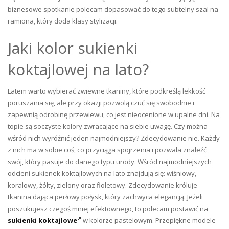
biznesowe spotkanie polecam dopasować do tego subtelny szal na
ramiona, który doda klasy stylizacji.
Jaki kolor sukienki
koktajlowej na lato?
Latem warto wybierać zwiewne tkaniny, które podkreślą lekkość
poruszania się, ale przy okazji pozwolą czuć się swobodnie i
zapewnią odrobinę przewiewu, co jest nieocenione w upalne dni. Na
topie są soczyste kolory zwracające na siebie uwagę. Czy można
wśród nich wyróżnić jeden najmodniejszy? Zdecydowanie nie. Każdy
z nich ma w sobie coś, co przyciąga spojrzenia i pozwala znaleźć
swój, który pasuje do danego typu urody. Wśród najmodniejszych
odcieni sukienek koktajlowych na lato znajdują się: wiśniowy,
koralowy, żółty, zielony oraz fioletowy. Zdecydowanie króluje
tkanina dająca perłowy połysk, który zachwyca elegancją. Jeżeli
poszukujesz czegoś mniej efektownego, to polecam postawić na
sukienki koktajlowe
w kolorze pastelowym. Przepiękne modele