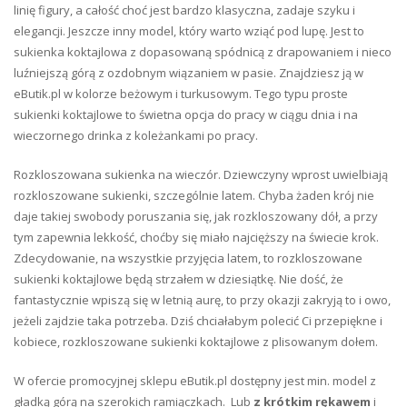
linię figury, a całość choć jest bardzo klasyczna, zadaje szyku i
elegancji. Jeszcze inny model, który warto wziąć pod lupę. Jest to
sukienka koktajlowa z dopasowaną spódnicą z drapowaniem i nieco
luźniejszą górą z ozdobnym wiązaniem w pasie. Znajdziesz ją w
eButik.pl w kolorze beżowym i turkusowym. Tego typu proste
sukienki koktajlowe to świetna opcja do pracy w ciągu dnia i na
wieczornego drinka z koleżankami po pracy.
Rozkloszowana sukienka na wieczór. Dziewczyny wprost uwielbiają
rozkloszowane sukienki, szczególnie latem. Chyba żaden krój nie
daje takiej swobody poruszania się, jak rozkloszowany dół, a przy
tym zapewnia lekkość, choćby się miało najcięższy na świecie krok.
Zdecydowanie, na wszystkie przyjęcia latem, to rozkloszowane
sukienki koktajlowe będą strzałem w dziesiątkę. Nie dość, że
fantastycznie wpiszą się w letnią aurę, to przy okazji zakryją to i owo,
jeżeli zajdzie taka potrzeba. Dziś chciałabym polecić Ci przepiękne i
kobiece, rozkloszowane sukienki koktajlowe z plisowanym dołem.
W ofercie promocyjnej sklepu eButik.pl dostępny jest min. model z
gładką górą na szerokich ramiączkach. Lub
z krótkim rękawem
i