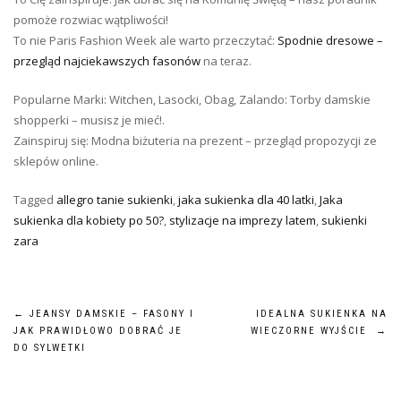
pomoże rozwiac wątpliwości!
To nie Paris Fashion Week ale warto przeczytać:
Spodnie dresowe –
przegląd najciekawszych fasonów
na teraz.
Popularne Marki: Witchen, Lasocki, Obag, Zalando: Torby damskie
shopperki – musisz je mieć!.
Zainspiruj się: Modna biżuteria na prezent – przegląd propozycji ze
sklepów online.
Tagged
allegro tanie sukienki
,
jaka sukienka dla 40 latki
,
Jaka
sukienka dla kobiety po 50?
,
stylizacje na imprezy latem
,
sukienki
zara
Nawigacja
←
JEANSY DAMSKIE – FASONY I
IDEALNA SUKIENKA NA
JAK PRAWIDŁOWO DOBRAĆ JE
WIECZORNE WYJŚCIE
→
wpisu
DO SYLWETKI