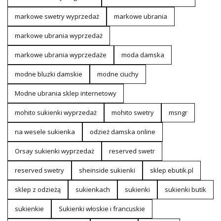
markowe swetry wyprzedaż
markowe ubrania
markowe ubrania wyprzedaż
markowe ubrania wyprzedaże
moda damska
modne bluzki damskie
modne ciuchy
Modne ubrania sklep internetowy
mohito sukienki wyprzedaż
mohito swetry
msngr
na wesele sukienka
odzież damska online
Orsay sukienki wyprzedaż
reserved swetr
reserved swetry
sheinside sukienki
sklep ebutik.pl
sklep z odzieżą
sukienkach
sukienki
sukienki butik
sukienkie
Sukienki włoskie i francuskie