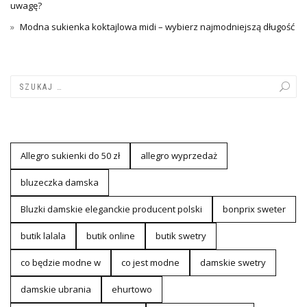
uwagę?
Modna sukienka koktajlowa midi – wybierz najmodniejszą długość
Allegro sukienki do 50 zł
allegro wyprzedaż
bluzeczka damska
Bluzki damskie eleganckie producent polski
bonprix sweter
butik lalala
butik online
butik swetry
co będzie modne w
co jest modne
damskie swetry
damskie ubrania
ehurtowo