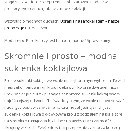
znajdziesz w ofercie sklepu eButik.pl – zarówno modele w
promocyjnych cenach, jak i te z nowej kolekcji.
Wszystko o modnych ciuchach:
Ubrania na randkę latem – nasze
propozycje
na ten sezon.
Moda retro: Perełki – czy jest to nadal modne? Sprawdzamy.
Skromnie i prosto – modna
sukienka koktajlowa
Proste sukienki koktajlowe wcale nie są banalnym wyborem. To w ich
nieprzekombinowanym kroju i ciekawym kolorze tkwi tajemniczy
urok. W sklepie eButik.pl znajdziesz proste sukienki koktajlowe w
najróżniejszej odsłonie. To świadczy o tym, że wcale nie będzie wiać
nudą, gdy postawisz właśnie na taki model. Jedną z nich jest
sukienka koktajlowa o ołówkowym kroju z podziałem na białą górę
na szerokich ramiączkach, ale bez rękawów oraz czarny dół
skrojony w kielich. Zwężenie w talii przepięknie zaznacza kobiecą