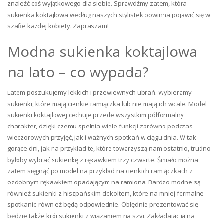
znaleźć coś wyjątkowego dla siebie. Sprawdźmy zatem, która
sukienka koktajlowa według naszych stylistek powinna pojawić się w
szafie każdej kobiety. Zapraszam!
Modna sukienka koktajlowa
na lato – co wypada?
Latem poszukujemy lekkich i przewiewnych ubrań. Wybieramy
sukienki, które mają cienkie ramiączka lub nie mają ich wcale. Model
sukienki koktajlowej cechuje przede wszystkim półformalny
charakter, dzięki czemu spełnia wiele funkcji zarówno podczas
wieczorowych przyjęć, jak i ważnych spotkań w ciągu dnia. W tak
gorące dni, jak na przykład te, które towarzyszą nam ostatnio, trudno
byłoby wybrać sukienkę z rękawkiem trzy czwarte. Śmiało można
zatem sięgnąć po model na przykład na cienkich ramiączkach z
ozdobnym rękawkiem opadającym na ramiona. Bardzo modne są
również sukienki z hiszpańskim dekoltem, które na mniej formalne
spotkanie również będą odpowiednie. Obłędnie prezentować się
będzie także krój sukienki z wiązaniem na szyi. Zakładając ją na