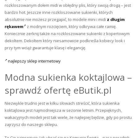
rozkloszowanym dołem midi w obłędny plis, który swoją drogą – jest
bardzo hot. Jeszcze inne rozkloszowane sukienki, których
absolutnie nie możesz przegapić, to modele mini i midi
z długim
rękawem
z modnym rozcięciem, który odkrywa całe ramię.
Koniecznie zerknij także na rozkloszowane sukienki z kopertowym
dekoltem. Dekoltem który niesamowicie podkreśla kobiecy look i
przy tym wciąż gwarantuje klasę i elegancję.
najlepszy sklep internetowy
Modna sukienka koktajlowa –
sprawdź ofertę eButik.pl
Niezwykle trudno jest w kilku słowach streścić, która sukienka
koktajlowa jest najmodniejsza w sezonie letnim. Przepięknych,
wakacyjnych modeli jest tak wiele, że najlepiej będzie, gdy po prostu
zajrzysz do naszego sklepu.
To Cię zainspiruje: Jak ubrać się na Komunię Świętą – nasz poradnik