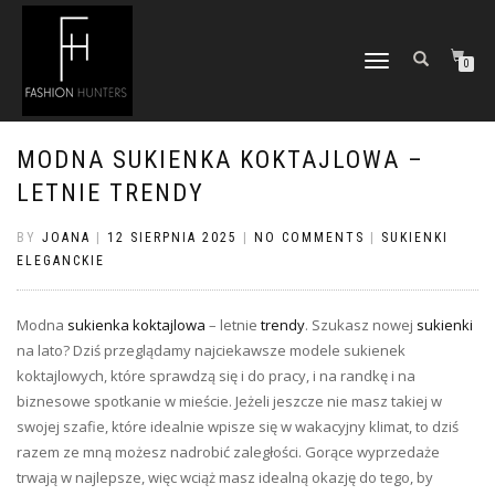
TOGGLE
0
NAVIGATION
MODNA SUKIENKA KOKTAJLOWA –
LETNIE TRENDY
BY
JOANA
|
12 SIERPNIA 2025
|
NO COMMENTS
|
SUKIENKI
ELEGANCKIE
Modna
sukienka koktajlowa
– letnie
trendy
. Szukasz nowej
sukienki
na lato? Dziś przeglądamy najciekawsze modele sukienek
koktajlowych, które sprawdzą się i do pracy, i na randkę i na
biznesowe spotkanie w mieście. Jeżeli jeszcze nie masz takiej w
swojej szafie, które idealnie wpisze się w wakacyjny klimat, to dziś
razem ze mną możesz nadrobić zaległości. Gorące wyprzedaże
trwają w najlepsze, więc wciąż masz idealną okazję do tego, by