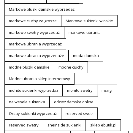
Markowe bluzki damskie wyprzedaż
markowe ciuchy za grosze
Markowe sukienki włoskie
markowe swetry wyprzedaż
markowe ubrania
markowe ubrania wyprzedaż
markowe ubrania wyprzedaże
moda damska
modne bluzki damskie
modne ciuchy
Modne ubrania sklep internetowy
mohito sukienki wyprzedaż
mohito swetry
msngr
na wesele sukienka
odzież damska online
Orsay sukienki wyprzedaż
reserved swetr
reserved swetry
sheinside sukienki
sklep ebutik.pl