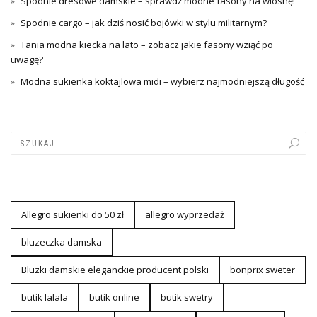
Spodnie dresowe damskie – sprawdź modne fasony na wiosnę!
Spodnie cargo – jak dziś nosić bojówki w stylu militarnym?
Tania modna kiecka na lato – zobacz jakie fasony wziąć po
uwagę?
Modna sukienka koktajlowa midi – wybierz najmodniejszą długość
Allegro sukienki do 50 zł
allegro wyprzedaż
bluzeczka damska
Bluzki damskie eleganckie producent polski
bonprix sweter
butik lalala
butik online
butik swetry