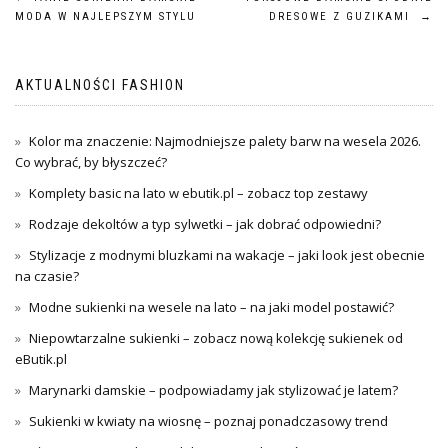
Nawigacja
MODA W NAJLEPSZYM STYLU
DRESOWE Z GUZIKAMI
→
wpisu
AKTUALNOŚCI FASHION
Kolor ma znaczenie: Najmodniejsze palety barw na wesela 2026.
Co wybrać, by błyszczeć?
Komplety basic na lato w ebutik.pl – zobacz top zestawy
Rodzaje dekoltów a typ sylwetki – jak dobrać odpowiedni?
Stylizacje z modnymi bluzkami na wakacje – jaki look jest obecnie
na czasie?
Modne sukienki na wesele na lato – na jaki model postawić?
Niepowtarzalne sukienki – zobacz nową kolekcję sukienek od
eButik.pl
Marynarki damskie – podpowiadamy jak stylizować je latem?
Sukienki w kwiaty na wiosnę – poznaj ponadczasowy trend