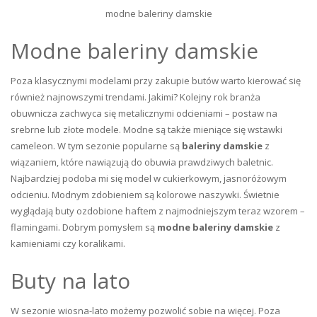
modne baleriny damskie
Modne baleriny damskie
Poza klasycznymi modelami przy zakupie butów warto kierować się
również najnowszymi trendami. Jakimi? Kolejny rok branża
obuwnicza zachwyca się metalicznymi odcieniami – postaw na
srebrne lub złote modele. Modne są także mieniące się wstawki
cameleon. W tym sezonie popularne są
baleriny damskie
z
wiązaniem, które nawiązują do obuwia prawdziwych baletnic.
Najbardziej podoba mi się model w cukierkowym, jasnoróżowym
odcieniu. Modnym zdobieniem są kolorowe naszywki. Świetnie
wyglądają buty ozdobione haftem z najmodniejszym teraz wzorem –
flamingami. Dobrym pomysłem są
modne
baleriny damskie
z
kamieniami czy koralikami.
Buty na lato
W sezonie wiosna-lato możemy pozwolić sobie na więcej. Poza