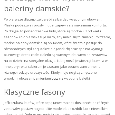
baleriny damskie?
Po pierwsze dlatego, że baletki są bardzo wygodnym obuwiem.
Płaska podeszwa i prosty model zapewniają maksimum komfortu.
Po drugie, to ponadczasowe buty, które są modne już od wielu
sezonów i nic nie wskazuje na to, aby miało się to zmienić. Po trzecie,
modne baleriny damskie są obuwiem, które świetnie pasuje do
różnorodnych stylizacji (także eleganckich) oraz spełnia wymogi
biurowego dress code. Baletki są świetnym obuwiem do zestawów
na co dzień i na specjalne okazje. Lubię nosić je wiosną i latem, a w
inne pory roku zabieram je czasami jako obuwie zamienne na
różnego rodzaju uroczystości. Kiedy moje nogi są zmęczone
wysokimi obcasami, zmieniam
buty na
wygodne baletki.
Klasyczne fasony
Jeśli szukasz butów, które będą uniwersalne i doskonałe do różnych
zestawów, postaw na jednolite modele bez ozdób lub z niewielkimi
zdobieniami. Dobrze prezentują się zarówno modele ze spiczastymi