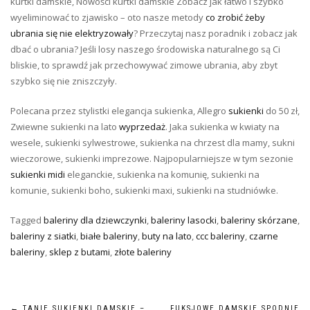
kurtki damskie, Nowości kurtki damskie Zobacz jak łatwo i szybko
wyeliminować to zjawisko – oto nasze metody
co zrobić żeby
ubrania się nie elektryzowały
? Przeczytaj nasz poradnik i zobacz jak
dbać o ubrania? Jeśli losy naszego środowiska naturalnego są Ci
bliskie, to sprawdź jak przechowywać zimowe ubrania, aby zbyt
szybko się nie zniszczyły.
Polecana przez stylistki elegancja sukienka, Allegro
sukienki
do 50 zł,
Zwiewne sukienki na lato
wyprzedaż
. Jaka sukienka w kwiaty na
wesele, sukienki sylwestrowe, sukienka na chrzest dla mamy, sukni
wieczorowe, sukienki imprezowe. Najpopularniejsze w tym sezonie
sukienki midi
eleganckie, sukienka na komunię, sukienki na
komunie, sukienki boho, sukienki maxi, sukienki na studniówke.
Tagged
baleriny dla dziewczynki
,
baleriny lasocki
,
baleriny skórzane
,
baleriny z siatki
,
białe baleriny
,
buty na lato
,
ccc baleriny
,
czarne
baleriny
,
sklep z butami
,
złote baleriny
←
TANIE SUKIENKI DAMSKIE –
FUKSJOWE DAMSKIE SPODNIE