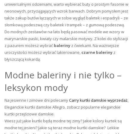
uniwersalnymi odcieniami, warto wybierać buty o prostym fasonie w
neonowych, przyciągających wzrok barwach. Dobrym pomysłem jest
także zakup butów łączących w sobie wygląd baletek i espadryli – ze
słomkową podeszwą czy baletek i trampek – z gumową podeszwą.
Do modnych zestawów na lato będą pasować modele we wzory w
marynarskie paski, kwiaty czy malarskie motywy. Z kolei do stylizacji
z pazurem możesz wybrać
baleriny
z ćwiekami. Na ważniejsze
uroczystości możesz wybrać lakierowane,
czarne baleriny
z
błyszczącą kokardą.
Modne baleriny i nie tylko –
leksykon mody
Na jesienne i zimowe dni polecamy
Carry kurtki damskie wyprzedaż
,
Eleganckie kurtki damskie Allegro. zobacz popularne eleganckie
kurtki przejściowe damskie.
Wiesz już jakie kurtki będą modne tej zimy? Jakie kolory kurtek są
modne tej jesieni? Jakie są teraz modne kurtki damskie? Lekkie