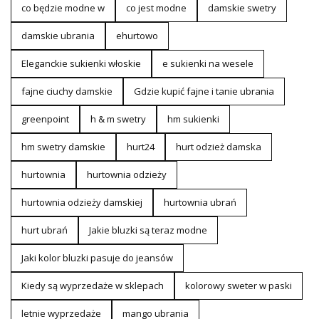
co będzie modne w
co jest modne
damskie swetry
damskie ubrania
ehurtowo
Eleganckie sukienki włoskie
e sukienki na wesele
fajne ciuchy damskie
Gdzie kupić fajne i tanie ubrania
greenpoint
h & m swetry
hm sukienki
hm swetry damskie
hurt24
hurt odzież damska
hurtownia
hurtownia odzieży
hurtownia odzieży damskiej
hurtownia ubrań
hurt ubrań
Jakie bluzki są teraz modne
Jaki kolor bluzki pasuje do jeansów
Kiedy są wyprzedaże w sklepach
kolorowy sweter w paski
letnie wyprzedaże
mango ubrania