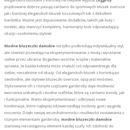
eleganckimi bluzkami z koronką na miejskie wyjścia.
Legginsy
prążkowane dobrze pasują zarówno do sportowych bluzek oversize
jak i bardziej eleganckich bluzek koszulowych lub z dekoltem
bardotka. Ważne jest dopasowanie dodatków, takich jak buty i
torebki, aby stworzyć kompletny, harmonijny look odpowiadający
okazji i osobistemu stylowi.
Modne bluzeczki damskie
nie tylko podkreślają indywidualny styl,
ale również pozwalają na eksperymentowanie z modą i wyrażanie
siebie przez ubrania. Bogactwo wzorów, krojów i materiałów
sprawia, że każda kobieta może znaleźć coś odpowiedniego dla
siebie, niezależnie od okazji. Od eleganckich bluzek z koronką po
swobodne, ale stylowe bluzeczki oversize, opcji jest mnóstwo.
Stylizowanie ich z różnymi częściami garderoby daje możliwość
tworzenia unikalnych i modne outfitów, które są zarówno trendy, jak
i funkcjonalne. Warto eksperymentować i odkrywać nowe
kombinacje, które najlepiej odzwierciedlają osobisty gust i wygodę
noszenia. Dzięki swojej wszechstronności i możliwości zestawiania z
różnymi elementami garderoby,
modne bluzeczki damskie
stanowią niezastąpiony element każdej szafy. Ich zdolność do