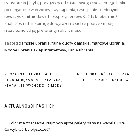
transformacji stylu, począwszy od casualowego codziennego looku
po eleganckie wieczorowe wystąpienia, czyni je nieocenionymi
towarzyszami modowych eksperymentów. Każda kobieta może
znaleźć w nich inspirację do wyrażenia siebie poprzez modę,
niezależnie od jej preferencji i okoliczności.
Tagged
damskie ubrania
,
fajne ciuchy damskie
,
markowe ubrania
,
Modne ubrania sklep internetowy
,
Tanie ubrania
Nawigacja
←
CZARNA BLUZKA BASIC Z
NIEBIESKA KRÓTKA BLUZKA
DŁUGIM RĘKAWEM – KLASYKA,
POLO Z KOŁNIERZEM
→
wpisu
KTÓRA NIE WYCHODZI Z MODY
AKTUALNOŚCI FASHION
Kolor ma znaczenie: Najmodniejsze palety barw na wesela 2026.
Co wybrać, by błyszczeć?