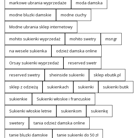
markowe ubrania wyprzedaże
moda damska
modne bluzki damskie
modne ciuchy
Modne ubrania sklep internetowy
mohito sukienki wyprzedaż
mohito swetry
msngr
na wesele sukienka
odzież damska online
Orsay sukienki wyprzedaż
reserved swetr
reserved swetry
sheinside sukienki
sklep ebutik.pl
sklep z odzieżą
sukienkach
sukienki
sukienki butik
sukienkie
Sukienki włoskie i francuskie
Sukienki włoskie letnie
sukienkom
sukienkę
swetery
tania odzież damska online
tanie bluzki damskie
tanie sukienki do 50 zł