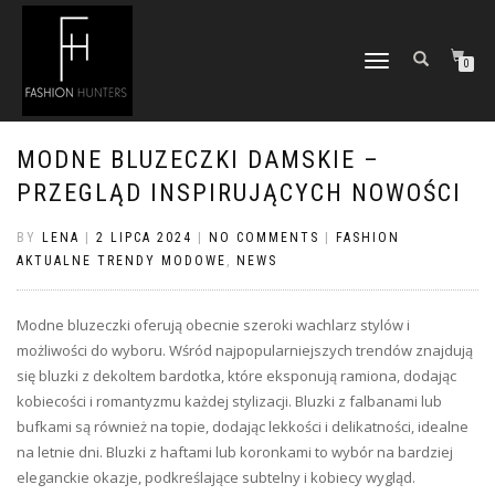
TOGGLE
0
NAVIGATION
MODNE BLUZECZKI DAMSKIE –
PRZEGLĄD INSPIRUJĄCYCH NOWOŚCI
BY
LENA
|
2 LIPCA 2024
|
NO COMMENTS
|
FASHION
AKTUALNE TRENDY MODOWE
,
NEWS
Modne bluzeczki oferują obecnie szeroki wachlarz stylów i
możliwości do wyboru. Wśród najpopularniejszych trendów znajdują
się bluzki z dekoltem bardotka, które eksponują ramiona, dodając
kobiecości i romantyzmu każdej stylizacji. Bluzki z falbanami lub
bufkami są również na topie, dodając lekkości i delikatności, idealne
na letnie dni. Bluzki z haftami lub koronkami to wybór na bardziej
eleganckie okazje, podkreślające subtelny i kobiecy wygląd.