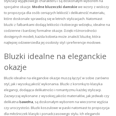
stylizacji wyjątkowego charakteru i są doskonałym wyborem na
specjalne okazje.
Modne bluzeczki damskie
we wzory z wiskozy
to propozycja dla osób ceniących lekkość i delikatność materiału,
które doskonale sprawdzą się w letnich stylizacjach. Natomiast
bluzki z falbankami dodają lekkości i kobiecego wdzięku, idealne na
codzienne i bardziej formalne okazje. Dzięki różnorodności
dostępnych modeli, każda kobieta może znaleźć bluzkę, która
najlepiej odzwierciedla jej osobisty styl i preferencje modowe.
Bluzki idealne na eleganckie
okazje
Bluzki idealne na eleganckie okazje muszą łączyć w sobie zarówno
styl, jak i wysoką jakość wykonania. Bluzki z koronką to klasyka
elegancji, dodająca delikatności i romantyzmu każdej stylizacji.
Zazwyczaj wykonane z wysokiej jakości materiałów, jak jedwab czy
delikatna
bawełna
, są doskonałym wyborem na wieczorne wyjścia
czy uroczystości. Bluzki koszulowe w paski natomiast to propozycja
dla miłośniczek klasyki i ponadczasowego stylu. Ich elegancki