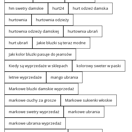
hm swetry damskie
hurt24
hurt odzież damska
hurtownia
hurtownia odzieży
hurtownia odzieży damskiej
hurtownia ubrań
hurt ubrań
Jakie bluzki są teraz modne
Jaki kolor bluzki pasuje do jeansów
Kiedy są wyprzedaże w sklepach
kolorowy sweter w paski
letnie wyprzedaże
mango ubrania
Markowe bluzki damskie wyprzedaż
markowe ciuchy za grosze
Markowe sukienki włoskie
markowe swetry wyprzedaż
markowe ubrania
markowe ubrania wyprzedaż