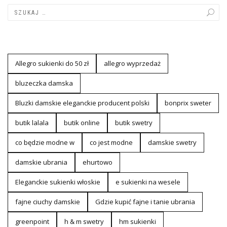
Allegro sukienki do 50 zł
allegro wyprzedaż
bluzeczka damska
Bluzki damskie eleganckie producent polski
bonprix sweter
butik lalala
butik online
butik swetry
co będzie modne w
co jest modne
damskie swetry
damskie ubrania
ehurtowo
Eleganckie sukienki włoskie
e sukienki na wesele
fajne ciuchy damskie
Gdzie kupić fajne i tanie ubrania
greenpoint
h & m swetry
hm sukienki