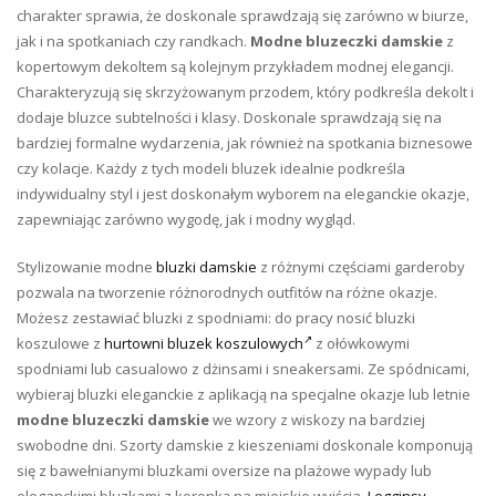
charakter sprawia, że doskonale sprawdzają się zarówno w biurze,
jak i na spotkaniach czy randkach.
Modne bluzeczki damskie
z
kopertowym dekoltem są kolejnym przykładem modnej elegancji.
Charakteryzują się skrzyżowanym przodem, który podkreśla dekolt i
dodaje bluzce subtelności i klasy. Doskonale sprawdzają się na
bardziej formalne wydarzenia, jak również na spotkania biznesowe
czy kolacje. Każdy z tych modeli bluzek idealnie podkreśla
indywidualny styl i jest doskonałym wyborem na eleganckie okazje,
zapewniając zarówno wygodę, jak i modny wygląd.
Stylizowanie modne
bluzki damskie
z różnymi częściami garderoby
pozwala na tworzenie różnorodnych outfitów na różne okazje.
Możesz zestawiać bluzki z spodniami: do pracy nosić bluzki
koszulowe z
hurtowni bluzek koszulowych
z ołówkowymi
spodniami lub casualowo z dżinsami i sneakersami. Ze spódnicami,
wybieraj bluzki eleganckie z aplikacją na specjalne okazje lub letnie
modne bluzeczki damskie
we wzory z wiskozy na bardziej
swobodne dni. Szorty damskie z kieszeniami doskonale komponują
się z bawełnianymi bluzkami oversize na plażowe wypady lub