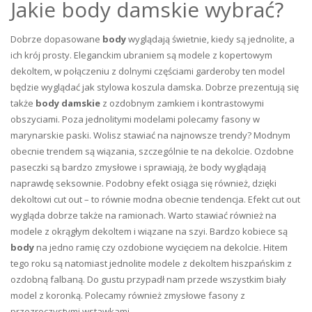
Jakie body damskie wybrać?
Dobrze dopasowane
body
wyglądają świetnie, kiedy są jednolite, a
ich krój prosty. Eleganckim ubraniem są modele z kopertowym
dekoltem, w połączeniu z dolnymi częściami garderoby ten model
będzie wyglądać jak stylowa koszula damska. Dobrze prezentują się
także
body damskie
z ozdobnym zamkiem i kontrastowymi
obszyciami. Poza jednolitymi modelami polecamy fasony w
marynarskie paski. Wolisz stawiać na najnowsze trendy? Modnym
obecnie trendem są wiązania, szczególnie te na dekolcie. Ozdobne
paseczki są bardzo zmysłowe i sprawiają, że body wyglądają
naprawdę seksownie. Podobny efekt osiąga się również, dzięki
dekoltowi cut out – to równie modna obecnie tendencja. Efekt cut out
wygląda dobrze także na ramionach. Warto stawiać również na
modele z okrągłym dekoltem i wiązane na szyi. Bardzo kobiece są
body
na jedno ramię czy ozdobione wycięciem na dekolcie. Hitem
tego roku są natomiast jednolite modele z dekoltem hiszpańskim z
ozdobną falbaną. Do gustu przypadł nam przede wszystkim biały
model z koronką. Polecamy również zmysłowe fasony z
przezroczystymi wstawkami.