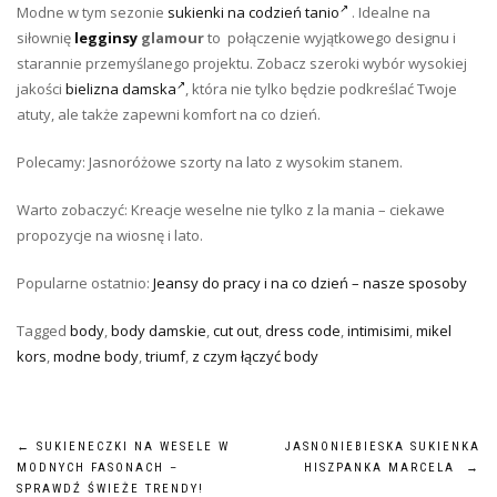
Modne w tym sezonie
sukienki na codzień tanio
. Idealne na
siłownię
legginsy
glamour
to połączenie wyjątkowego designu i
starannie przemyślanego projektu. Zobacz szeroki wybór wysokiej
jakości
bielizna damska
, która nie tylko będzie podkreślać Twoje
atuty, ale także zapewni komfort na co dzień.
Polecamy: Jasnoróżowe szorty na lato z wysokim stanem.
Warto zobaczyć: Kreacje weselne nie tylko z la mania – ciekawe
propozycje na wiosnę i lato.
Popularne ostatnio:
Jeansy do pracy i na co dzień – nasze sposoby
Tagged
body
,
body damskie
,
cut out
,
dress code
,
intimisimi
,
mikel
kors
,
modne body
,
triumf
,
z czym łączyć body
Nawigacja
←
SUKIENECZKI NA WESELE W
JASNONIEBIESKA SUKIENKA
MODNYCH FASONACH –
HISZPANKA MARCELA
→
SPRAWDŹ ŚWIEŻE TRENDY!