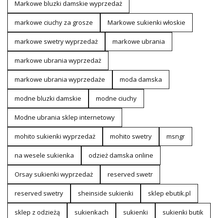
Markowe bluzki damskie wyprzedaż
markowe ciuchy za grosze
Markowe sukienki włoskie
markowe swetry wyprzedaż
markowe ubrania
markowe ubrania wyprzedaż
markowe ubrania wyprzedaże
moda damska
modne bluzki damskie
modne ciuchy
Modne ubrania sklep internetowy
mohito sukienki wyprzedaż
mohito swetry
msngr
na wesele sukienka
odzież damska online
Orsay sukienki wyprzedaż
reserved swetr
reserved swetry
sheinside sukienki
sklep ebutik.pl
sklep z odzieżą
sukienkach
sukienki
sukienki butik