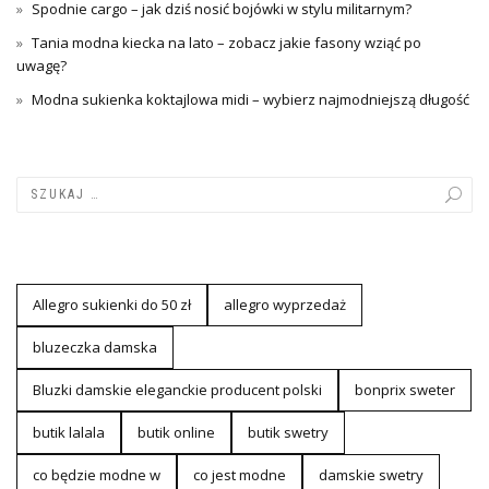
Spodnie cargo – jak dziś nosić bojówki w stylu militarnym?
Tania modna kiecka na lato – zobacz jakie fasony wziąć po
uwagę?
Modna sukienka koktajlowa midi – wybierz najmodniejszą długość
Allegro sukienki do 50 zł
allegro wyprzedaż
bluzeczka damska
Bluzki damskie eleganckie producent polski
bonprix sweter
butik lalala
butik online
butik swetry
co będzie modne w
co jest modne
damskie swetry