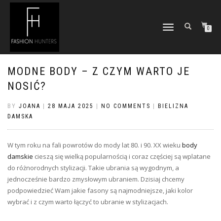
TOGGLE
0
NAVIGATION
MODNE BODY – Z CZYM WARTO JE
NOSIĆ?
BY
JOANA
|
28 MAJA 2025
|
NO COMMENTS
|
BIELIZNA
DAMSKA
W tym roku na fali powrotów do mody lat 80. i 90. XX wieku
body
damskie
cieszą się wielką popularnością i coraz częściej są wplatane
do różnorodnych stylizacji. Takie ubrania są wygodnym, a
jednocześnie bardzo zmysłowym ubraniem. Dzisiaj chcemy
podpowiedzieć Wam jakie fasony są najmodniejsze, jaki kolor
wybrać i z czym warto łączyć to ubranie w stylizacjach.