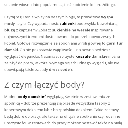
sezonie wiosna-lato popularne są także odcienie koloru żółtego.
Czytaj regularnie wpisy na naszym blogu, to prawdziwa
wyspa
mody
i stylu. Czy wypada nosić
sukienki
pod zwykła bawełnianą
bluzę
z kapturem? Zobacz
sukienkie na wesele
inspirowane
najnowszymi trendami dostosowane do potrzeb nowoczesnych
kobiet. Gotowe rozwiązanie ze spodniami w roli głównej to
garnitur
damski
. On nie pozostawia wątpliwości – na pewno będziesz
wyglądać elegancko. Natomiast zorzyste
koszule
damskie
można
założyć do pracy, w której wymaga się schludnego wyglądu, ale nie
obowiązują ścisłe zasady
dress code
’u.
Z czym łączyć body?
Modne
body damskie
wyglądają świetnie w zestawieniu ze
spódnicą – dobrze prezentują się przede wszystkim fasony z
kopertowym dekoltem lub z hiszpańskim dekoltem. Takie zestawy
będą dobre do pracy, ale także na oficjalne spotkanie czy rodzinne
uroczystości. W zestawach do pracy możesz postawić także na białą