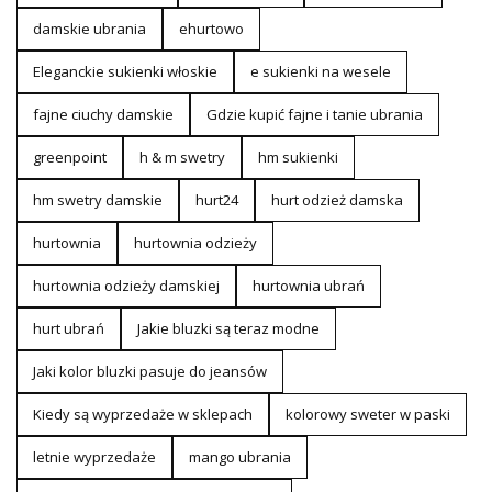
damskie ubrania
ehurtowo
Eleganckie sukienki włoskie
e sukienki na wesele
fajne ciuchy damskie
Gdzie kupić fajne i tanie ubrania
greenpoint
h & m swetry
hm sukienki
hm swetry damskie
hurt24
hurt odzież damska
hurtownia
hurtownia odzieży
hurtownia odzieży damskiej
hurtownia ubrań
hurt ubrań
Jakie bluzki są teraz modne
Jaki kolor bluzki pasuje do jeansów
Kiedy są wyprzedaże w sklepach
kolorowy sweter w paski
letnie wyprzedaże
mango ubrania