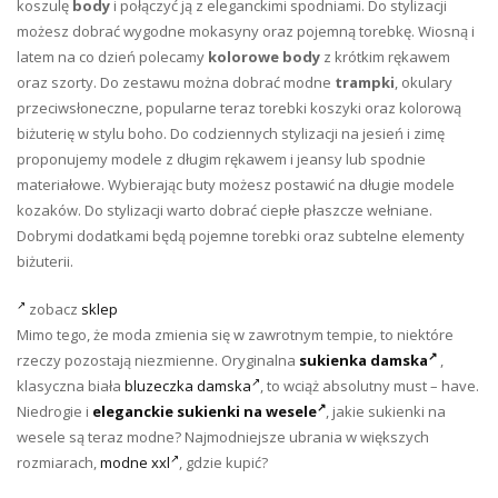
koszulę
body
i połączyć ją z eleganckimi spodniami. Do stylizacji
możesz dobrać wygodne mokasyny oraz pojemną torebkę. Wiosną i
latem na co dzień polecamy
kolorowe body
z krótkim rękawem
oraz szorty. Do zestawu można dobrać modne
trampki
, okulary
przeciwsłoneczne, popularne teraz torebki koszyki oraz kolorową
biżuterię w stylu boho. Do codziennych stylizacji na jesień i zimę
proponujemy modele z długim rękawem i jeansy lub spodnie
materiałowe. Wybierając buty możesz postawić na długie modele
kozaków. Do stylizacji warto dobrać ciepłe płaszcze wełniane.
Dobrymi dodatkami będą pojemne torebki oraz subtelne elementy
biżuterii.
zobacz
sklep
Mimo tego, że moda zmienia się w zawrotnym tempie, to niektóre
rzeczy pozostają niezmienne. Oryginalna
sukienka damska
,
klasyczna biała
bluzeczka damska
, to wciąż absolutny must – have.
Niedrogie i
eleganckie sukienki na wesele
, jakie sukienki na
wesele są teraz modne? Najmodniejsze ubrania w większych
rozmiarach,
modne xxl
, gdzie kupić?