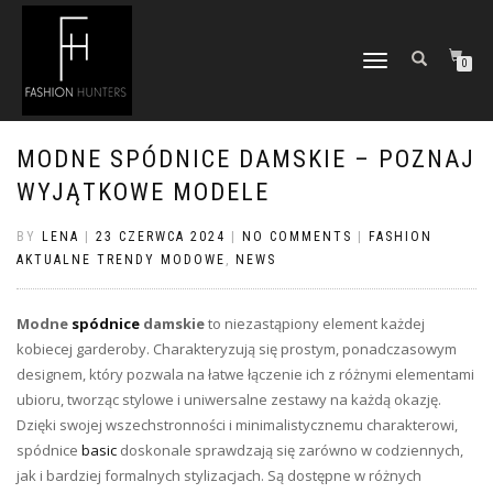
TOGGLE
0
NAVIGATION
MODNE SPÓDNICE DAMSKIE – POZNAJ
WYJĄTKOWE MODELE
BY
LENA
|
23 CZERWCA 2024
|
NO COMMENTS
|
FASHION
AKTUALNE TRENDY MODOWE
,
NEWS
Modne
spódnice
damskie
to niezastąpiony element każdej
kobiecej garderoby. Charakteryzują się prostym, ponadczasowym
designem, który pozwala na łatwe łączenie ich z różnymi elementami
ubioru, tworząc stylowe i uniwersalne zestawy na każdą okazję.
Dzięki swojej wszechstronności i minimalistycznemu charakterowi,
spódnice
basic
doskonale sprawdzają się zarówno w codziennych,
jak i bardziej formalnych stylizacjach. Są dostępne w różnych