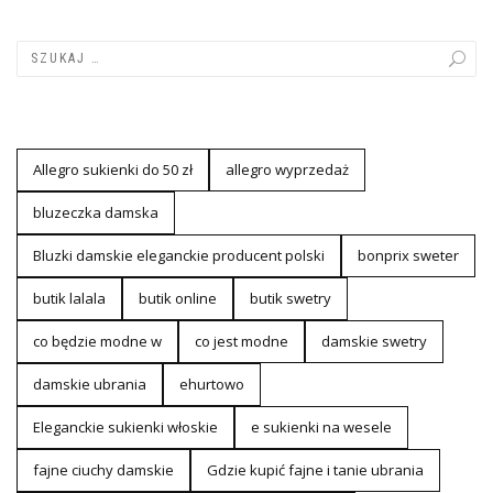
Allegro sukienki do 50 zł
allegro wyprzedaż
bluzeczka damska
Bluzki damskie eleganckie producent polski
bonprix sweter
butik lalala
butik online
butik swetry
co będzie modne w
co jest modne
damskie swetry
damskie ubrania
ehurtowo
Eleganckie sukienki włoskie
e sukienki na wesele
fajne ciuchy damskie
Gdzie kupić fajne i tanie ubrania