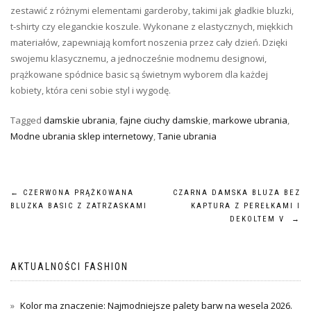
zestawić z różnymi elementami garderoby, takimi jak gładkie bluzki,
t-shirty czy eleganckie koszule. Wykonane z elastycznych, miękkich
materiałów, zapewniają komfort noszenia przez cały dzień. Dzięki
swojemu klasycznemu, a jednocześnie modnemu designowi,
prążkowane spódnice basic są świetnym wyborem dla każdej
kobiety, która ceni sobie styl i wygodę.
Tagged
damskie ubrania
,
fajne ciuchy damskie
,
markowe ubrania
,
Modne ubrania sklep internetowy
,
Tanie ubrania
Nawigacja
←
CZERWONA PRĄŻKOWANA
CZARNA DAMSKA BLUZA BEZ
BLUZKA BASIC Z ZATRZASKAMI
KAPTURA Z PEREŁKAMI I
wpisu
DEKOLTEM V
→
AKTUALNOŚCI FASHION
Kolor ma znaczenie: Najmodniejsze palety barw na wesela 2026.