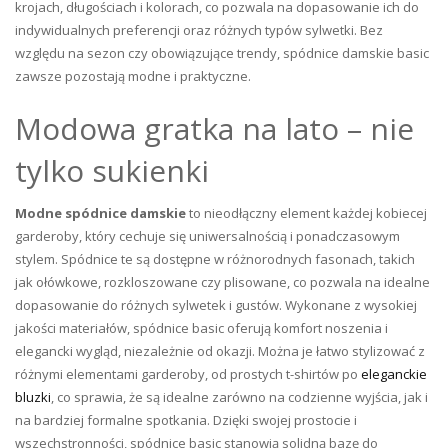
krojach, długościach i kolorach, co pozwala na dopasowanie ich do
indywidualnych preferencji oraz różnych typów sylwetki. Bez
względu na sezon czy obowiązujące trendy, spódnice damskie basic
zawsze pozostają modne i praktyczne.
Modowa gratka na lato – nie
tylko sukienki
Modne spódnice damskie
to nieodłączny element każdej kobiecej
garderoby, który cechuje się uniwersalnością i ponadczasowym
stylem. Spódnice te są dostępne w różnorodnych fasonach, takich
jak ołówkowe, rozkloszowane czy plisowane, co pozwala na idealne
dopasowanie do różnych sylwetek i gustów. Wykonane z wysokiej
jakości materiałów, spódnice basic oferują komfort noszenia i
elegancki wygląd, niezależnie od okazji. Można je łatwo stylizować z
różnymi elementami garderoby, od prostych t-shirtów po
eleganckie
bluzki
, co sprawia, że są idealne zarówno na codzienne wyjścia, jak i
na bardziej formalne spotkania. Dzięki swojej prostocie i
wszechstronności, spódnice basic stanowią solidną bazę do