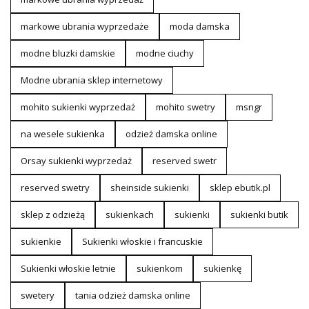
markowe ubrania wyprzedaże
moda damska
modne bluzki damskie
modne ciuchy
Modne ubrania sklep internetowy
mohito sukienki wyprzedaż
mohito swetry
msngr
na wesele sukienka
odzież damska online
Orsay sukienki wyprzedaż
reserved swetr
reserved swetry
sheinside sukienki
sklep ebutik.pl
sklep z odzieżą
sukienkach
sukienki
sukienki butik
sukienkie
Sukienki włoskie i francuskie
Sukienki włoskie letnie
sukienkom
sukienkę
swetery
tania odzież damska online