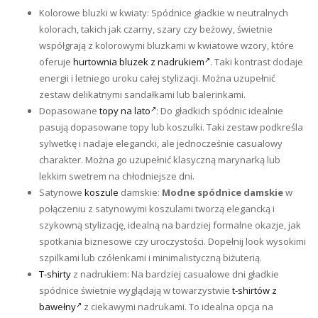
Kolorowe bluzki w kwiaty: Spódnice gładkie w neutralnych
kolorach, takich jak czarny, szary czy beżowy, świetnie
współgrają z kolorowymi bluzkami w kwiatowe wzory, które
oferuje
hurtownia bluzek z nadrukiem
. Taki kontrast dodaje
energii i letniego uroku całej stylizacji. Można uzupełnić
zestaw delikatnymi sandałkami lub balerinkami.
Dopasowane
topy na lato
: Do gładkich spódnic idealnie
pasują dopasowane topy lub koszulki. Taki zestaw podkreśla
sylwetkę i nadaje elegancki, ale jednocześnie casualowy
charakter. Można go uzupełnić klasyczną marynarką lub
lekkim swetrem na chłodniejsze dni.
Satynowe
koszule
damskie:
Modne spódnice damskie
w
połączeniu z satynowymi koszulami tworzą elegancką i
szykowną stylizację, idealną na bardziej formalne okazje, jak
spotkania biznesowe czy uroczystości. Dopełnij look wysokimi
szpilkami lub czółenkami i minimalistyczną biżuterią.
T-shirty
z nadrukiem: Na bardziej casualowe dni gładkie
spódnice świetnie wyglądają w towarzystwie
t-shirtów z
bawełny
z ciekawymi nadrukami. To idealna opcja na