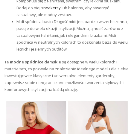
komponuje się z t-shirtami, swetrami czy lekkimi bluzkami.
Dodaj do niej
sneakersy
lub baleriny, aby stworzyć
casualowy, ale modny zestaw.
Midi spódnica basic: Długość midi jest bardzo wszechstronna,
pasuje do wielu okazji i stylizacji. Można ją nosić zarówno z
casualowymi t-shirtami, jak i eleganckimi bluzkami. Midi
spódnica w neutralnych kolorach to doskonała baza do wielu
letnich i jesiennych outfitów.
Te
modne spódnice damskie
są dostępne w wielu kolorach i
materiałach, co pozwala na znalezienie idealnego modelu dla siebie.
Inwestując w te klasyczne i uniwersalne elementy garderoby,
zapewnisz sobie nieograniczone możliwości tworzenia stylowych i
komfortowych stylizacji na każdą okazję.