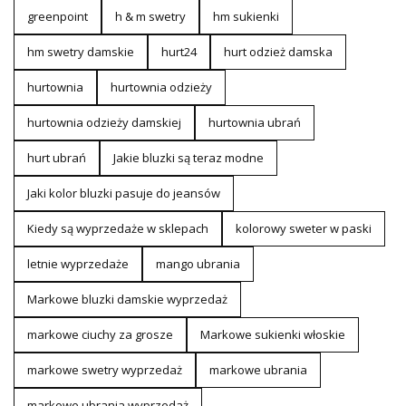
greenpoint
h & m swetry
hm sukienki
hm swetry damskie
hurt24
hurt odzież damska
hurtownia
hurtownia odzieży
hurtownia odzieży damskiej
hurtownia ubrań
hurt ubrań
Jakie bluzki są teraz modne
Jaki kolor bluzki pasuje do jeansów
Kiedy są wyprzedaże w sklepach
kolorowy sweter w paski
letnie wyprzedaże
mango ubrania
Markowe bluzki damskie wyprzedaż
markowe ciuchy za grosze
Markowe sukienki włoskie
markowe swetry wyprzedaż
markowe ubrania
markowe ubrania wyprzedaż