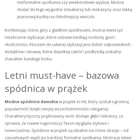
nieformalne spotkania czy weekendowe wyjścia. Można
dodać do tego wygodne sneakersy lub mokasyny oraz lekką
jeansową kurtkę na chłodniejszy wieczór.
Kombinując różne góry z gładkimi spódnicami, można stworzyć
niezliczone stylizacje, które odzwierciedlają osobisty gust i
okoliczności. Kluczem do udanej stylizacji jest dobór odpowiednich
dodatków i obuwia, które dopełnią całość i podkreślą unikalny
charakter każdego looku.
Letni must-have – bazowa
spódnica w prążek
Modne spódnice damskie
w prążek to hit, który zyskał ogromną
popularność dzięki swojej wszechstronności i elegancji.
Charakterystyczny prążkowany wzór dodaje głębi i tekstury, co
sprawia, że nawet najprostszy fason wygląda stylowo i
nowocześnie. Spódnice w prążek są idealne na różne okazje – od
casualowych wyjść po bardziej formalne spotkania. Można je łatwo