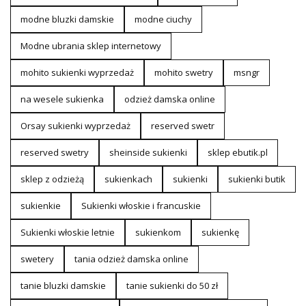
modne bluzki damskie
modne ciuchy
Modne ubrania sklep internetowy
mohito sukienki wyprzedaż
mohito swetry
msngr
na wesele sukienka
odzież damska online
Orsay sukienki wyprzedaż
reserved swetr
reserved swetry
sheinside sukienki
sklep ebutik.pl
sklep z odzieżą
sukienkach
sukienki
sukienki butik
sukienkie
Sukienki włoskie i francuskie
Sukienki włoskie letnie
sukienkom
sukienkę
swetery
tania odzież damska online
tanie bluzki damskie
tanie sukienki do 50 zł