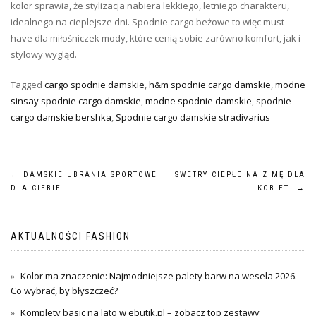
kolor sprawia, że stylizacja nabiera lekkiego, letniego charakteru,
idealnego na cieplejsze dni. Spodnie cargo beżowe to więc must-
have dla miłośniczek mody, które cenią sobie zarówno komfort, jak i
stylowy wygląd.
Tagged
cargo spodnie damskie
,
h&m spodnie cargo damskie
,
modne
sinsay spodnie cargo damskie
,
modne spodnie damskie
,
spodnie
cargo damskie bershka
,
Spodnie cargo damskie stradivarius
Nawigacja
←
DAMSKIE UBRANIA SPORTOWE
SWETRY CIEPŁE NA ZIMĘ DLA
DLA CIEBIE
KOBIET
→
wpisu
AKTUALNOŚCI FASHION
Kolor ma znaczenie: Najmodniejsze palety barw na wesela 2026.
Co wybrać, by błyszczeć?
Komplety basic na lato w ebutik.pl – zobacz top zestawy