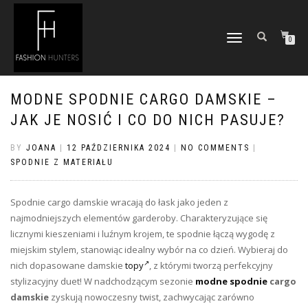
TOGGLE
0
NAVIGATION
MODNE SPODNIE CARGO DAMSKIE –
JAK JE NOSIĆ I CO DO NICH PASUJE?
BY
JOANA
|
12 PAŹDZIERNIKA 2024
|
NO COMMENTS
|
SPODNIE Z MATERIAŁU
Spodnie cargo damskie wracają do łask jako jeden z
najmodniejszych elementów garderoby. Charakteryzujące się
licznymi kieszeniami i luźnym krojem, te spodnie łączą wygodę z
miejskim stylem, stanowiąc idealny wybór na co dzień. Wybieraj do
nich dopasowane damskie
topy
, z którymi tworzą perfekcyjny
stylizacyjny duet! W nadchodzącym sezonie
modne spodnie
cargo
damskie
zyskują nowoczesny twist, zachwycając zarówno