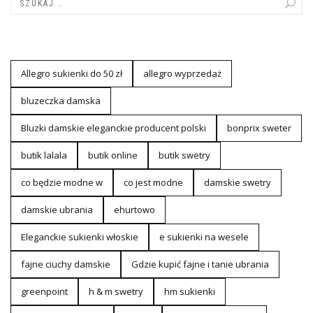
Allegro sukienki do 50 zł
allegro wyprzedaż
bluzeczka damska
Bluzki damskie eleganckie producent polski
bonprix sweter
butik lalala
butik online
butik swetry
co będzie modne w
co jest modne
damskie swetry
damskie ubrania
ehurtowo
Eleganckie sukienki włoskie
e sukienki na wesele
fajne ciuchy damskie
Gdzie kupić fajne i tanie ubrania
greenpoint
h & m swetry
hm sukienki