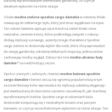
bardziej wyrafinowanymi elementami garderoby, co czyni je
idealnym wyborem na różne okazje.
Z kolei
modne zielone spodnie cargo damskie
w odcieniu khaki
nawiązują do militarnego stylu, który jest teraz wyjątkowo na topie.
Ten odcień świetnie wpisuje się w trend na zieleń khaki i inne
naturalne, ziemiste kolory, które podkreślają związek z naturą i
dodają stylizacji surowego, autentycznego charakteru! Spodnie
cargo zielone to doskonały wybór dla osób, które chcą wprowadzić
do swojej garderoby odrobinę militarnych inspiracji, jednocześnie
zachowując modny wygląd. Zobacz też inne
modne ubrania i buty
damskie
na nadchodzący sezon.
Oprócz czarnych i zielonych, również
modne beżowe spodnie
cargo damskie
również cieszą się ogromną popularnością w tym
sezonie! Beżowy kolor wprowadza do stylizacji subtelną elegancję i
jest świetną bazą do tworzenia zarówno casualowych, jak i bardziej
wyrafinowanych looków. Spodnie cargo w odcieniach beżu
doskonale komponują się z neutralnymi tonami oraz jasnymi
barwami, co czyni je wszechstronnym wyborem na różne okazje. Ten