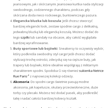
jeansowymi, jak i skórzanymi. Jeansowa kurtka nada stylizacji
swobodnego, codziennego charakteru, podczas gdy
skórzana doda nieco rockowego, buntowniczego pazura.
Elegancka bluzka lub koszula
: Jeśli chcesz stworzyć
bardziej elegancki look, zestaw spodnie cargo z delikatną,
jedwabną bluzką lub elegancką koszulą. Możesz dodać do
tego
szpilki
lub sandały na obcasie, aby całość wyglądała
bardziej wyrafinowanie.
Buty sportowe lub bojówki
: Sneakersy to oczywisty wybór,
który podkreśla swobodny styl cargo! Jeśli chcesz dodać
stylizacji trochę ostrości, zdecyduj się na cięższe buty, jak
trapery lub bojówki, które idealnie współgrają z militarnym
charakterem spodni. Spodoba Ci się również
sukienka Netrice
Rue Paris
z najnowszej kolekcji odzieży.
Akcesoria
: Do spodni cargo świetnie pasują modne
akcesoria, jak kapelusze, okulary przeciwsłoneczne, duże
torby czy plecaki. Możesz też dodać pasek, aby podkreślić
talię i nadać całości bardziej kobiecy kształt.