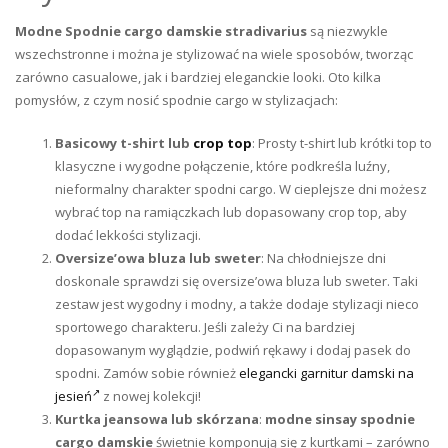
Modne Spodnie cargo damskie
stradivarius
są niezwykle
wszechstronne i można je stylizować na wiele sposobów, tworząc
zarówno casualowe, jak i bardziej eleganckie looki. Oto kilka
pomysłów, z czym nosić spodnie cargo w stylizacjach:
Basicowy t-shirt lub
crop top
: Prosty t-shirt lub krótki top to
klasyczne i wygodne połączenie, które podkreśla luźny,
nieformalny charakter spodni cargo. W cieplejsze dni możesz
wybrać top na ramiączkach lub dopasowany crop top, aby
dodać lekkości stylizacji.
Oversize’owa bluza lub sweter
: Na chłodniejsze dni
doskonale sprawdzi się oversize’owa bluza lub sweter. Taki
zestaw jest wygodny i modny, a także dodaje stylizacji nieco
sportowego charakteru. Jeśli zależy Ci na bardziej
dopasowanym wyglądzie, podwiń rękawy i dodaj pasek do
spodni. Zamów sobie również
elegancki garnitur damski na
jesień
z nowej kolekcji!
Kurtka jeansowa lub skórzana
:
modne sinsay spodnie
cargo damskie
świetnie komponują się z kurtkami – zarówno