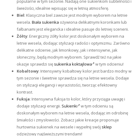
popularne w tym sezonie. Nadają one sukienkom subtelności i
świeżości, idealnie wpisując się w letnią atmosferę.
Biel
: Klasyczna biel zawsze jest modnym wyborem na letnie
wesela.
Biała sukienka
ożywiona delikatnymi koronkami lub
falbanami jest elegancka i idealnie pasuje do letniej scenerii.
Żółty
: Energiczny żółty kolor jest doskonałym wyborem na
letnie wesela, dodając stylizacji radości i optymizmu. Zarówno
delikatne odcienie, jak limonkowy, jak i intensywne, jak
słoneczny, będą modnym wyborem. Sprawdź też na jakie
okazje sprawdzi się
sukienka koktajlowa
w tym odcieniu!
Kobaltowy
: Intensywny kobaltowy kolor jest bardzo modny w
tym sezonie i świetnie sprawdza się na letnie wesela. Dodaje
on stylizacji elegancji i wyrazistości, tworząc efektowny
kontrast.
Fuksja
: Intensywna fuksja to kolor, który przyciąga uwagę i
dodaje stylizacji energii.
Sukienki
w tym odcieniu są
doskonałym wyborem na letnie wesela, dodając im odrobinę
śmiałości i zmysłowości. Zobacz jakie kreacje proponuje
hurtownia sukienek na wesele i wypełnij swój
sklep
odzieżowy najświeższymi trendami!