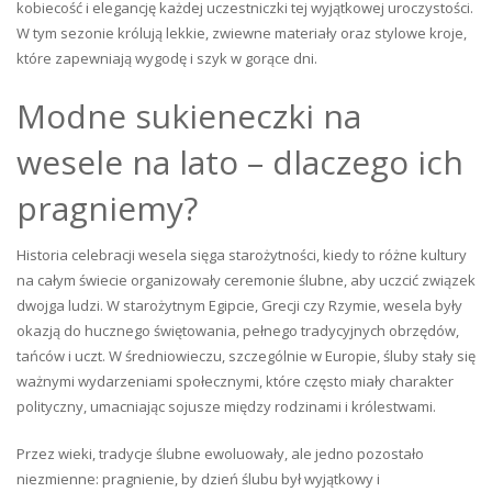
kobiecość i elegancję każdej uczestniczki tej wyjątkowej uroczystości.
W tym sezonie królują lekkie, zwiewne materiały oraz stylowe kroje,
które zapewniają wygodę i szyk w gorące dni.
Modne sukieneczki na
wesele na lato – dlaczego ich
pragniemy?
Historia celebracji wesela sięga starożytności, kiedy to różne kultury
na całym świecie organizowały ceremonie ślubne, aby uczcić związek
dwojga ludzi. W starożytnym Egipcie, Grecji czy Rzymie, wesela były
okazją do hucznego świętowania, pełnego tradycyjnych obrzędów,
tańców i uczt. W średniowieczu, szczególnie w Europie, śluby stały się
ważnymi wydarzeniami społecznymi, które często miały charakter
polityczny, umacniając sojusze między rodzinami i królestwami.
Przez wieki, tradycje ślubne ewoluowały, ale jedno pozostało
niezmienne: pragnienie, by dzień ślubu był wyjątkowy i