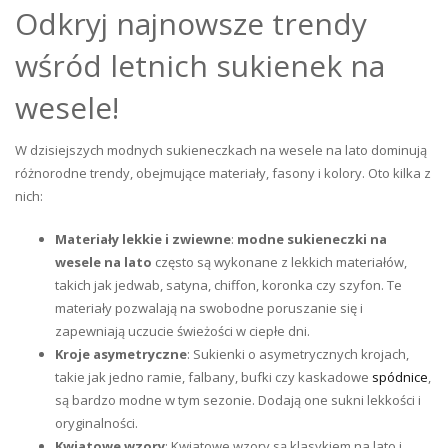
Odkryj najnowsze trendy
wśród letnich sukienek na
wesele!
W dzisiejszych modnych sukieneczkach na wesele na lato dominują
różnorodne trendy, obejmujące materiały, fasony i kolory. Oto kilka z
nich:
Materiały lekkie i zwiewne
:
modne sukieneczki na
wesele na lato
często są wykonane z lekkich materiałów,
takich jak jedwab, satyna, chiffon, koronka czy szyfon. Te
materiały pozwalają na swobodne poruszanie się i
zapewniają uczucie świeżości w ciepłe dni.
Kroje asymetryczne
: Sukienki o asymetrycznych krojach,
takie jak jedno ramie, falbany, bufki czy kaskadowe
spódnice
,
są bardzo modne w tym sezonie. Dodają one sukni lekkości i
oryginalności.
Kwiatowe wzory
: Kwiatowe wzory są klasykiem na lato i