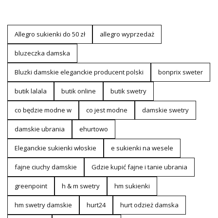
Allegro sukienki do 50 zł
allegro wyprzedaż
bluzeczka damska
Bluzki damskie eleganckie producent polski
bonprix sweter
butik lalala
butik online
butik swetry
co będzie modne w
co jest modne
damskie swetry
damskie ubrania
ehurtowo
Eleganckie sukienki włoskie
e sukienki na wesele
fajne ciuchy damskie
Gdzie kupić fajne i tanie ubrania
greenpoint
h & m swetry
hm sukienki
hm swetry damskie
hurt24
hurt odzież damska