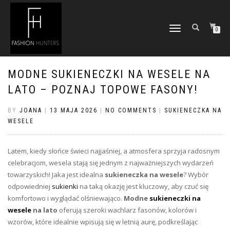
TOGGLE
0
NAVIGATION
MODNE SUKIENECZKI NA WESELE NA
LATO – POZNAJ TOPOWE FASONY!
BY
JOANA
|
13 MAJA 2026
|
NO COMMENTS
|
SUKIENECZKA NA
WESELE
Latem, kiedy słońce świeci najjaśniej, a atmosfera sprzyja radosnym
celebracjom, wesela stają się jednym z najważniejszych wydarzeń
towarzyskich! Jaka jest idealna
sukieneczka na wesele
? Wybór
odpowiedniej
sukienki
na taką okazję jest kluczowy, aby czuć się
komfortowo i wyglądać olśniewająco.
Modne
sukieneczki na
wesele
na lato
oferują szeroki wachlarz fasonów, kolorów i
wzorów, które idealnie wpisują się w letnią aurę, podkreślając