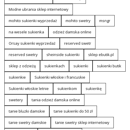
Modne ubrania sklep internetowy
mohito sukienki wyprzedaż
mohito swetry
msngr
na wesele sukienka
odzież damska online
Orsay sukienki wyprzedaż
reserved swetr
reserved swetry
sheinside sukienki
sklep ebutik.pl
sklep z odzieżą
sukienkach
sukienki
sukienki butik
sukienkie
Sukienki włoskie i francuskie
Sukienki włoskie letnie
sukienkom
sukienkę
swetery
tania odzież damska online
tanie bluzki damskie
tanie sukienki do 50 zł
tanie swetry damskie
tanie swetry sklep internetowy