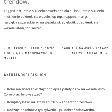
trendów.
Tagged
inst
,
letnie sukienki bawełniane dla 50 latki
,
letnie sukienki
midi
,
letnie sukienki na wesele
,
lop top
,
mapped
,
msngr
,
najpiękniejsze sukienki na weselu
,
sklep ebutik.pl
,
sukienki na
wesele latem
,
top secret
Nawigacja
←
W JAKICH BLUZACH CHODZIĆ
GARNITUR DAMSKI – ZOBACZ
JESIENIĄ I ZIMĄ? SPRAWDŹ TOP
JAKI WYBRAĆ LATEM
→
wpisu
MODELE!
AKTUALNOŚCI FASHION
Kolor ma znaczenie: Najmodniejsze palety barw na wesela 2026.
Co wybrać, by błyszczeć?
Komplety basic na lato w ebutik.pl – zobacz top zestawy
Rodzaje dekoltów a typ sylwetki – jak dobrać odpowiedni?