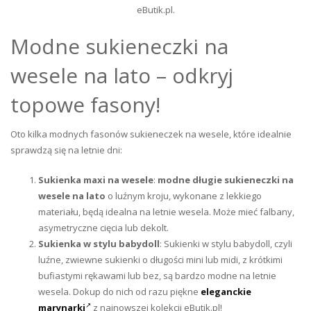
eButik.pl.
Modne sukieneczki na
wesele na lato – odkryj
topowe fasony!
Oto kilka modnych fasonów sukieneczek na wesele, które idealnie
sprawdzą się na letnie dni:
Sukienka maxi na wesele
:
modne długie sukieneczki na
wesele na lato
o luźnym kroju, wykonane z lekkiego
materiału, będą idealna na letnie wesela. Może mieć falbany,
asymetryczne cięcia lub dekolt.
Sukienka w stylu babydoll
: Sukienki w stylu babydoll, czyli
luźne, zwiewne sukienki o długości mini lub midi, z krótkimi
bufiastymi rękawami lub bez, są bardzo modne na letnie
wesela. Dokup do nich od razu piękne
eleganckie
marynarki
z najnowszej kolekcji eButik.pl!