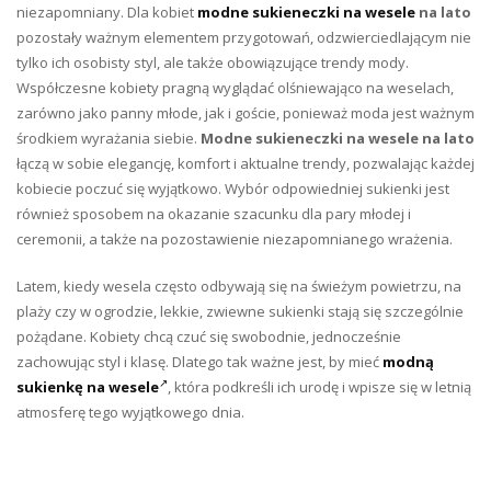
niezapomniany. Dla kobiet
modne sukieneczki na wesele
na lato
pozostały ważnym elementem przygotowań, odzwierciedlającym nie
tylko ich osobisty styl, ale także obowiązujące trendy mody.
Współczesne kobiety pragną wyglądać olśniewająco na weselach,
zarówno jako panny młode, jak i goście, ponieważ moda jest ważnym
środkiem wyrażania siebie.
Modne sukieneczki na wesele na lato
łączą w sobie elegancję, komfort i aktualne trendy, pozwalając każdej
kobiecie poczuć się wyjątkowo. Wybór odpowiedniej sukienki jest
również sposobem na okazanie szacunku dla pary młodej i
ceremonii, a także na pozostawienie niezapomnianego wrażenia.
Latem, kiedy wesela często odbywają się na świeżym powietrzu, na
plaży czy w ogrodzie, lekkie, zwiewne sukienki stają się szczególnie
pożądane. Kobiety chcą czuć się swobodnie, jednocześnie
zachowując styl i klasę. Dlatego tak ważne jest, by mieć
modną
sukienkę na wesele
, która podkreśli ich urodę i wpisze się w letnią
atmosferę tego wyjątkowego dnia.