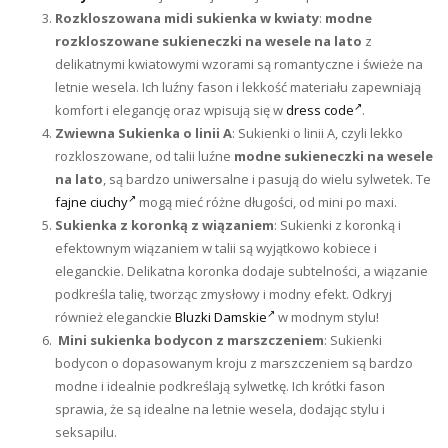
Rozkloszowana midi sukienka w kwiaty
:
modne
rozkloszowane sukieneczki na wesele na lato
z
delikatnymi kwiatowymi wzorami są romantyczne i świeże na
letnie wesela. Ich luźny fason i lekkość materiału zapewniają
komfort i elegancję oraz wpisują się w
dress code
.
Zwiewna Sukienka o linii A
: Sukienki o linii A, czyli lekko
rozkloszowane, od talii luźne
modne sukieneczki na wesele
na lato
, są bardzo uniwersalne i pasują do wielu sylwetek. Te
fajne ciuchy
mogą mieć różne długości, od mini po maxi.
Sukienka z koronką z wiązaniem
: Sukienki z koronką i
efektownym wiązaniem w talii są wyjątkowo kobiece i
eleganckie. Delikatna koronka dodaje subtelności, a wiązanie
podkreśla talię, tworząc zmysłowy i modny efekt. Odkryj
również eleganckie
Bluzki Damskie
w modnym stylu!
Mini sukienka bodycon z marszczeniem
: Sukienki
bodycon o dopasowanym kroju z marszczeniem są bardzo
modne i idealnie podkreślają sylwetkę. Ich krótki fason
sprawia, że są idealne na letnie wesela, dodając stylu i
seksapilu.